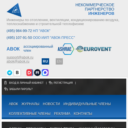
НЕКОММЕРЧЕСКОЕ
ПАРТНЕРСТВО
ИНЖЕНЕРОВ
Инженеры по отоплению, вентиляции, кондиционированию воздуха,
теплоснабжению и строительной теплофизике
(495) 984-99-72
НП "АВОК"
(495) 107-91-50
ООО ИИП "АВОК-ПРЕСС"
ассоциированный
АВОК
член
support@abok.ru
abok@abok.ru
RU
EN
ВХОД В ЛИЧНЫЙ КАБИНЕТ
|
РЕГИСТРАЦИЯ
|
ЗАБЫЛИ ПАРОЛЬ?
АВОК
ЖУРНАЛЫ
НОВОСТИ
ИНДИВИДУАЛЬНЫЕ ЧЛЕНЫ
КОЛЛЕКТИВНЫЕ ЧЛЕНЫ
РЕКЛАМА
КОНТАКТЫ