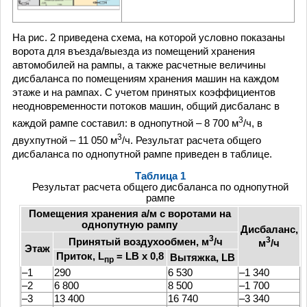
На рис. 2 приведена схема, на которой условно показаны
ворота для въезда/выезда из помещений хранения
автомобилей на рампы, а также расчетные величины
дисбаланса по помещениям хранения машин на каждом
этаже и на рампах. С учетом принятых коэффициентов
неодновременности потоков машин, общий дисбаланс в
3
каждой рампе составил: в однопутной – 8 700 м
/ч, в
3
двухпутной – 11 050 м
/ч. Результат расчета общего
дисбаланса по однопутной рампе приведен в таблице.
Таблица 1
Результат расчета общего дисбаланса по однопутной
рампе
Помещения хранения а/м с воротами на
однопутную рампу
Дисбаланс,
3
3
Принятый воздухообмен, м
/ч
м
/ч
Этаж
Приток, L
= LВ х 0,8
Вытяжка, LB
пр
–1
290
6 530
–1 340
–2
6 800
8 500
–1 700
–3
13 400
16 740
–3 340