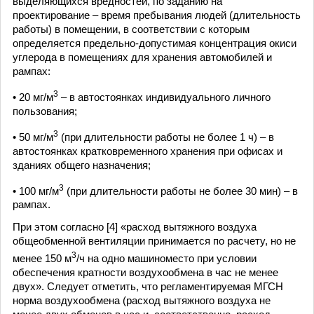
выделяющихся вредностей, по заданию на
проектирование – время пребывания людей (длительность
работы) в помещении, в соответствии с которым
определяется предельно-допустимая концентрация окиси
углерода в помещениях для хранения автомобилей и
рампах:
3
• 20 мг/м
– в автостоянках индивидуального личного
пользования;
3
• 50 мг/м
(при длительности работы не более 1 ч) – в
автостоянках кратковременного хранения при офисах и
зданиях общего назначения;
3
• 100 мг/м
(при длительности работы не более 30 мин) – в
рампах.
При этом согласно [4] «расход вытяжного воздуха
общеобменной вентиляции принимается по расчету, но не
3
менее 150 м
/ч на одно машиноместо при условии
обеспечения кратности воздухообмена в час не менее
двух». Следует отметить, что регламентируемая МГСН
норма воздухообмена (расход вытяжного воздуха не