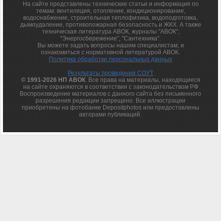
На сайте представлены технические статьи и информация по
темам: вентиляция, отопление, кондиционирование,
водоснабжение, строительная теплофизика, водоподготовка,
дымоудаление, противопожарная безопасность и ЖКХ. А также
техническая литература АВОК, журналы "АВОК",
"Энергосбережение", "Сантехника".
Вы можете задать вопросы нашим специалистам, и
ознакомиться с нормативной литературой АВОК.
Политика обработки персональных данных
Результаты проведения СОУТ
© 1991-2026 НП АВОК
. Все права на материалы, находящиеся
на сайте охраняются в соответствии с законодательством РФ
Воспроизведение материалов с данного сайта без письменного
разрешения редакции запрещено. Все иллюстрации
приобретены на фотобанке Depositphotos или предоставлены
авторами публикаций.