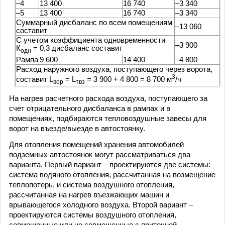
–4
13 400
16 740
–3 340
–5
13 400
16 740
–3 340
Суммарный дисбаланс по всем помещениям
–13 060
составит
С учетом коэффициента одновременности
–3 900
К
= 0,3 дисбаланс составит
одн
Рампа
9 600
14 400
–4 800
Расход наружного воздуха, поступающего через ворота,
3
составит L
= L
= 3 900 + 4 800 = 8 700 м
/ч
вор
твз
На нагрев расчетного расхода воздуха, поступающего за
счет отрицательного дисбаланса в рампах и в
помещениях, подбираются тепловоздушные завесы для
ворот на въезде/выезде в автостоянку.
Для отопления помещений хранения автомобилей
подземных автостоянок могут рассматриваться два
варианта. Первый вариант – проектируются две системы:
система водяного отопления, рассчитанная на возмещение
теплопотерь, и система воздушного отопления,
рассчитанная на нагрев въезжающих машин и
врывающегося холодного воздуха. Второй вариант –
проектируются системы воздушного отопления,
совмещенные или не совмещенные с приточной