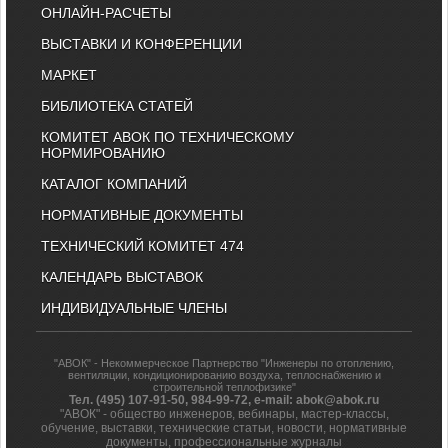
ОНЛАЙН-РАСЧЕТЫ
ВЫСТАВКИ И КОНФЕРЕНЦИИ
МАРКЕТ
БИБЛИОТЕКА СТАТЕЙ
КОМИТЕТ АВОК ПО ТЕХНИЧЕСКОМУ
НОРМИРОВАНИЮ
КАТАЛОГ КОМПАНИЙ
НОРМАТИВНЫЕ ДОКУМЕНТЫ
ТЕХНИЧЕСКИЙ КОМИТЕТ 474
КАЛЕНДАРЬ ВЫСТАВОК
ИНДИВИДУАЛЬНЫЕ ЧЛЕНЫ
"АВОК" - Некоммерческое Партнерство "Инженеры по отоплению,
вентиляции, кондиционированию воздуха, теплоснабжению и
строительной теплофизике"
Тел. (495) 107-91-50, 984-99-72, e-mail: abok@abok.ru
"АВОК" - общество инженеров, вебинары, мастер-классы,
обучение, выставки, технические статьи, новости, нормативные
документы, профессиональные журналы