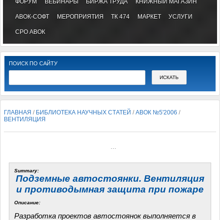
ФОРУМ
ВЕБИНАРЫ
БИРЖА ТРУДА
КНИЖНЫЙ МАГАЗИН
АВОК-СОФТ
МЕРОПРИЯТИЯ
ТК 474
МАРКЕТ
УСЛУГИ
СРО АВОК
ПОИСК ПО САЙТУ
ГЛАВНАЯ
/
БИБЛИОТЕКА НАУЧНЫХ СТАТЕЙ
/
АВОК №5'2006
/
ВЕНТИЛЯЦИЯ
...
Summary:
Подземные автостоянки. Вентиляция
и противодымная защита при пожаре
Описание:
Разработка проектов автостоянок выполняется в