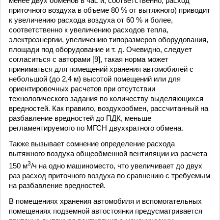
менее двух обменов в час и, соответственно, расход
приточного воздуха в объеме 80 % от вытяжного) приводит
к увеличению расхода воздуха от 60 % и более,
соответственно к увеличению расходов тепла,
электроэнергии, увеличению типоразмеров оборудования,
площади под оборудование и т. д. Очевидно, следует
согласиться с авторами [9], такая норма может
приниматься для помещений хранения автомобилей с
небольшой (до 2,4 м) высотой помещений или для
ориентировочных расчетов при отсутствии
технологического задания по количеству выделяющихся
вредностей. Как правило, воздухообмен, рассчитанный на
разбавление вредностей до ПДК, меньше
регламентируемого по МГСН двухкратного обмена.
Также вызывает сомнение определение расхода
вытяжного воздуха общеобменной вентиляции из расчета
3
150 м
/ч на одно машиноместо, что увеличивает до двух
раз расход приточного воздуха по сравнению с требуемым
на разбавление вредностей.
В помещениях хранения автомобиля и вспомогательных
помещениях подземной автостоянки предусматривается