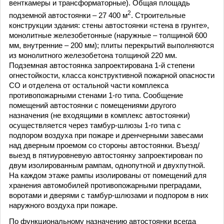
венткамеры и трансформаторные). Общая площадь
2
подземной автостоянки – 27 400 м
. Строительные
конструкции здания: стены автостоянки «стена в грунте»,
монолитные железобетонные (наружные – толщиной 600
мм, внутренние – 200 мм); плиты перекрытий выполняются
из монолитного железобетона толщиной 220 мм.
Подземная автостоянка запроектирована 1-й степени
огнестойкости, класса конструктивной пожарной опасности
СО и отделена от остальной части комплекса
противопожарными стенами 1-го типа. Сообщение
помещений автостоянки с помещениями другого
назначения (не входящими в комплекс автостоянки)
осуществляется через тамбур-шлюзы 1-го типа с
подпором воздуха при пожаре и дренчерными завесами
над дверным проемом со стороны автостоянки. Въезд/
выезд в пятиуровневую автостоянку запроектирован по
двум изолированным рампам, однопутной и двухпутной.
На каждом этаже рампы изолированы от помещений для
хранения автомобилей противопожарными преградами,
воротами и дверями с тамбур-шлюзами и подпором в них
наружного воздуха при пожаре.
По функциональному назначению автостоянки всегда