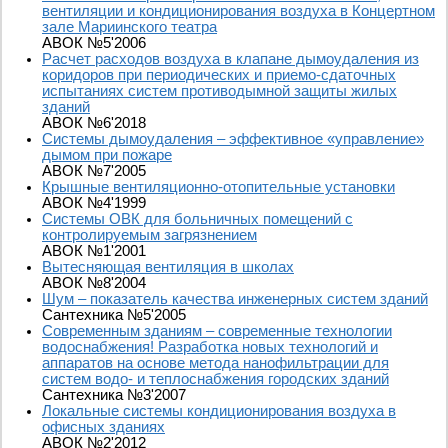
вентиляции и кондиционирования воздуха в Концертном
зале Мариинского театра
АВОК №5'2006
Расчет расходов воздуха в клапане дымоудаления из
коридоров при периодических и приемо-сдаточных
испытаниях систем противодымной защиты жилых
зданий
АВОК №6'2018
Системы дымоудаления – эффективное «управление»
дымом при пожаре
АВОК №7'2005
Крышные вентиляционно-отопительные установки
АВОК №4'1999
Системы ОВК для больничных помещений с
контролируемым загрязнением
АВОК №1'2001
Вытесняющая вентиляция в школах
АВОК №8'2004
Шум – показатель качества инженерных систем зданий
Сантехника №5'2005
Современным зданиям – современные технологии
водоснабжения! Разработка новых технологий и
аппаратов на основе метода нанофильтрации для
систем водо- и теплоснабжения городских зданий
Сантехника №3'2007
Локальные системы кондиционирования воздуха в
офисных зданиях
АВОК №2'2012