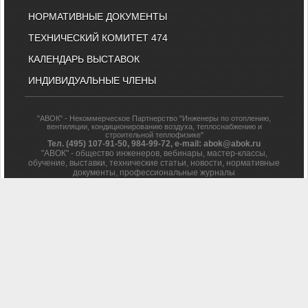
НОРМАТИВНЫЕ ДОКУМЕНТЫ
ТЕХНИЧЕСКИЙ КОМИТЕТ 474
КАЛЕНДАРЬ ВЫСТАВОК
ИНДИВИДУАЛЬНЫЕ ЧЛЕНЫ
"АВОК" - Некоммерческое Партнерство "Инженеры по отоплению,
вентиляции, кондиционированию воздуха, теплоснабжению и
строительной теплофизике"
Тел. (495) 107-91-50, 984-99-72, e-mail: abok@abok.ru
"АВОК" - общество инженеров, вебинары, мастер-классы,
обучение, выставки, технические статьи, новости, нормативные
документы, профессиональные журналы
На сайте представлены технические статьи и информация по
темам: вентиляция, отопление, кондиционирование,
водоснабжение, строительная теплофизика, водоподготовка,
дымоудаление, противопожарная безопасность и ЖКХ. А также
техническая литература АВОК, журналы "АВОК",
"Энергосбережение", "Сантехника".
Вы можете задать вопросы нашим специалистам, и
ознакомиться с нормативной литературой АВОК.
Политика обработки персональных данных
Результаты проведения СОУТ
© 1991-2026 НП АВОК
. Все права на материалы, находящиеся
на сайте охраняются в соответствии с законодательством РФ
Воспроизведение материалов с данного сайта без письменного