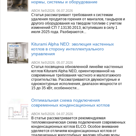
нормы, системы и оборудование
АВОК №5\2026. 06.07.2026
Статья рассматривает требования к системам
удаления продуктов горения от мангалов, тандыров и
другого оборудования на твердом топливе с учетом
изменений СП 7.13130.2013, вступивших в силу 1
июля 2025 года. Разбираются...
Kiturami Alpha NEO: эволюция настенных
котлов в сторону интеллектуального
управления
АВОК №5\2026. 05.07.2026
Статья посвящена обновленной линейке настенных
котлов Kiturami Alpha NEO, ориентированной на
современные требования частного и малоэтажного
строительства. Рассматриваются двухконтурные и
одноконтурные исполнения, диапазон мощности от
15 до 35 кВт, особенности...
Оптимальная схема подключения
современных конденсационных котлов
АВОК №5\2026. 04.07.2026
В статье рассматривается рекомендуемая
тепломеханическая схема подключения современных
конденсационных котлов ELCO. Особое внимание
уделяется отличиям конденсационных котлов от
традиционных жаротрубных: малому объему воды,