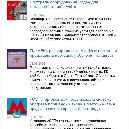
Портфель оборудования Ридан для
теплоснабжения и учёта
06.08.2026
Вебинар 3 сентября 2026 г. Программа вебинара:
Расширение производства автоматических
балансировочных клапанов в России Новые
распределительные этажные узлы для отопления
TDU.7 Обновленный конфигуратор узлов TDU Новый
квартирный теплосчетчик RUT-01 –...
ГК «АЯК» расширила сеть Учебных центров и
представила программу обучения на август
05.08.2026
Теперь для специалистов климатической отрасли
доступны два современных Учебных центра ГК
«АЯК» — в Москве и Санкт-Петербурге. Оба центра
станут площадками для регулярного обучения
специалистов, и компания уже компания
представила...
«ССТэнергомонтаж» реализовала систему
обогрева площадок у входа в метро «Чистые
пруды» в сжатые сроки к Дню города
05.08.2026
Компания «ССТэнергомонтаж»— крупнейшая
российская инжиниринговая компания,
специализирующаяся на комплексных решениях в