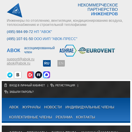
НЕКОММЕРЧЕСКОЕ
ПАРТНЕРСТВО
ИНЖЕНЕРОВ
Инженеры по отоплению, вентиляции, кондиционированию воздуха,
теплоснабжению и строительной теплофизике
(495) 984-99-72
НП "АВОК"
(495) 107-91-50
ООО ИИП "АВОК-ПРЕСС"
ассоциированный
АВОК
член
support@abok.ru
abok@abok.ru
RU
EN
ВХОД В ЛИЧНЫЙ КАБИНЕТ
|
РЕГИСТРАЦИЯ
|
ЗАБЫЛИ ПАРОЛЬ?
АВОК
ЖУРНАЛЫ
НОВОСТИ
ИНДИВИДУАЛЬНЫЕ ЧЛЕНЫ
КОЛЛЕКТИВНЫЕ ЧЛЕНЫ
РЕКЛАМА
КОНТАКТЫ