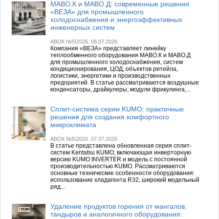
МАВО.К и МАВО.Д: современные решения
«ВЕЗА» для промышленного
холодоснабжения и энергоэффективных
инженерных систем
АВОК №5\2026. 08.07.2026
Компания «ВЕЗА» представляет линейку
теплообменного оборудования МАВО.К и МАВО.Д
для промышленного холодоснабжения, систем
кондиционирования, ЦОД, объектов ритейла,
логистики, энергетики и производственных
предприятий. В статье рассматриваются воздушные
конденсаторы, драйкулеры, модули фрикулинга,...
Сплит-система серии KUMO: практичные
решения для создания комфортного
микроклимата
АВОК №5\2026. 07.07.2026
В статье представлена обновленная серия сплит-
систем Kentatsu KUMO, включающая инверторную
версию KUMO INVERTER и модель с постоянной
производительностью KUMO. Рассматриваются
основные технические особенности оборудования:
использование хладагента R32, широкий модельный
ряд...
Удаление продуктов горения от мангалов,
тандыров и аналогичного оборудования: