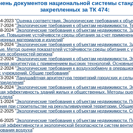
чень документов национальной системы станд
закрепленных за ТК 474:
4-2023 "
Оценка соответствия. Экологические требования к объ
7-2024 "
Экологические требования к объектам недвижимости. Т
8-2024 "
Экологические требования к объектам недвижимости. З
е. Повышение устойчивости среды обитания за счет применен
ионных материалов и изделий
"
9-2024 "
Экологические требования к объектам недвижимости. З
е. Метод оценки показателей устойчивости среды обитания с у
ких особенностей региона
"
2-2024 "
Экологические требования к объектам недвижимости. Э
нная архитектура с применением высоких технологий. Основны
2-2024 "
Экологические требования к воздухообмену в операцио
 учреждений. Общие требования
"
3-2024 "
Ландшафтная архитектура территорий городских и сель
пределения
"
6-2024 "
Экологические требования к объектам недвижимости. Э
кая эффективность зданий жилых и общественных. Методы оце
 следа
"
1-2024 "
Экологические требования к объектам недвижимости. 
ния при строительстве на рекультивируемой территории. Общи
2-2025 "
Экологические требования к объектам недвижимости. С
"
6-2025 "
Экологические требования к объектам недвижимости. 
кой эффективности и экологической безопасности систем венти
ования воздуха
"