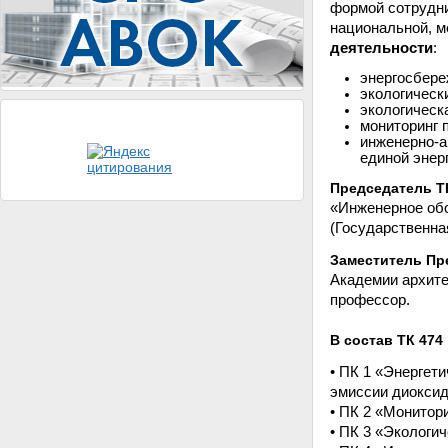
формой сотрудни
национальной, 
деятельности
:
энергосбере
экологическ
экологическ
мониторинг 
инженерно-а
единой энер
Председатель Т
«Инженерное обо
(Государственна
Заместитель Пр
Академии архите
профессор.
В состав ТК 474
• ПК 1 «Энергет
эмиссии диоксид
• ПК 2 «Монитор
• ПК 3 «Экологи