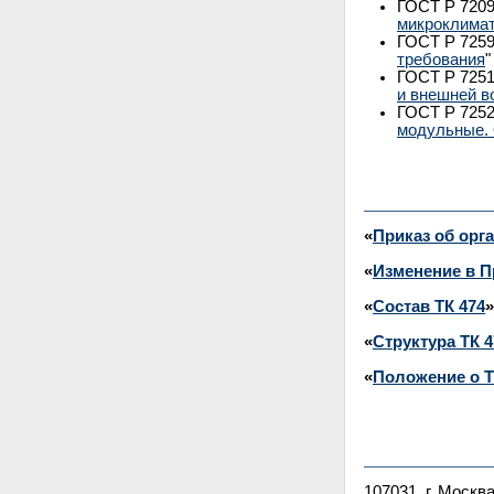
ГОСТ Р 7209
микроклимат
ГОСТ Р 7259
требования
"
ГОСТ Р 7251
и внешней 
ГОСТ Р 7252
модульные. 
«
Приказ об орг
«
Изменение в П
«
Состав ТК 474
»
«
Структура ТК 4
«
Положение о Т
107031, г. Москв