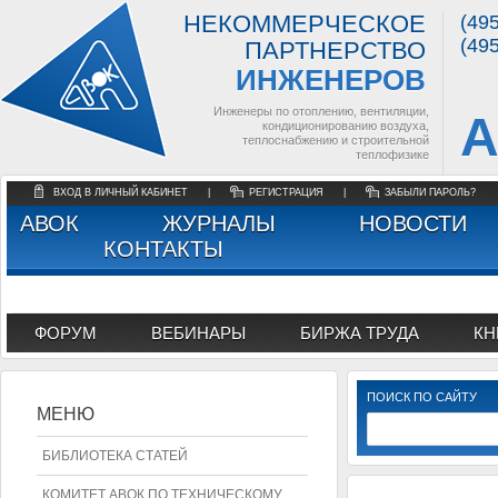
НЕКОММЕРЧЕСКОЕ
(49
(49
ПАРТНЕРСТВО
ИНЖЕНЕРОВ
Инженеры по отоплению, вентиляции,
А
кондиционированию воздуха,
теплоснабжению и строительной
теплофизике
ВХОД В ЛИЧНЫЙ КАБИНЕТ
|
РЕГИСТРАЦИЯ
|
ЗАБЫЛИ ПАРОЛЬ?
АВОК
ЖУРНАЛЫ
НОВОСТИ
КОНТАКТЫ
ФОРУМ
ВЕБИНАРЫ
БИРЖА ТРУДА
КН
ПОИСК ПО САЙТУ
МЕНЮ
БИБЛИОТЕКА СТАТЕЙ
КОМИТЕТ АВОК ПО ТЕХНИЧЕСКОМУ