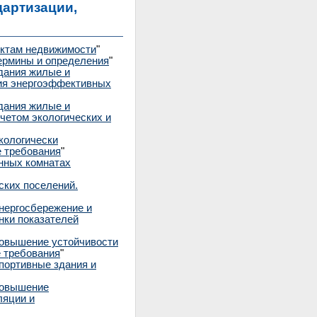
артизации,
ектам недвижимости
"
ермины и определения
"
дания жилые и
ия энергоэффективных
дания жилые и
четом экологических и
кологически
е требования
"
нных комнатах
ских поселений.
нергосбережение и
нки показателей
Повышение устойчивости
е требования
"
портивные здания и
Повышение
ляции и