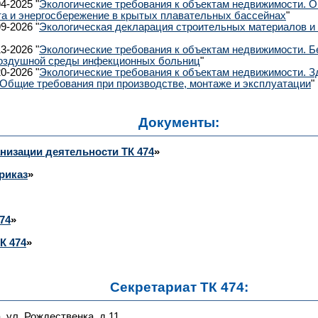
4-2025 "
Экологические требования к объектам недвижимости. 
а и энергосбережение в крытых плавательных бассейнах
"
9-2026 "
Экологическая декларация строительных материалов и
3-2026 "
Экологические требования к объектам недвижимости. Б
воздушной среды инфекционных больниц
"
0-2026 "
Экологические требования к объектам недвижимости. З
Общие требования при производстве, монтаже и эксплуатации
"
Документы:
анизации деятельности ТК 474
»
риказ
»
74
»
К 474
»
Секретариат ТК 474:
а, ул. Рождественка, д.11