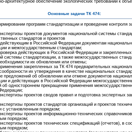
но-архитектурное обеспечение экологических требований к объ
Основные задачи ТК 474:
ормировании программ стандартизации и проведение контроля з
экспертизы проектов документов национальной системы станда
твенных стандартов и проектов
 действующим в Российской Федерации документам националь
ции и межгосударственным стандартам;
проверка действующих в Российской Федерации и закрепленных 
й системы стандартизации, а также межгосударственных станд
еобходимости их обновления или отмены;
применения закрепленных за ТК 474 предварительных национал
сообразности их утверждения в качестве национальных стандар
е предложений об обновлении или отмене документов национа
ции и действующих в Российской Федерации межгосударственн
 об одностороннем прекращении применения межгосударственн
Федерации;
экспертизы проектов сводов правил и подготовка экспертных за
экспертизы проектов стандартов организаций и проектов технич
и с установленным порядком;
экспертизы проектов информационно-технических справочников,
ым порядком;
экспертизы проектов технических спецификаций (отчетов), в со
ым порядком;