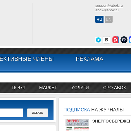
support@abok.ru
abok@abok.ru
RU
EN
ЕКТИВНЫЕ ЧЛЕНЫ
РЕКЛАМА
ТК 474
МАРКЕТ
УСЛУГИ
СРО АВОК
ПОДПИСКА
НА ЖУРНАЛЫ
АВОК
ЭНЕРГОСБЕРЕЖЕН