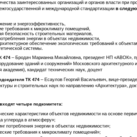
чества заинтересованных организаций и органов власти при пр
межгосударственной и международной стандартизации
в следу
жение и энергоэффективность,
ие требования к микроклимату помещений,
ая безопасность строительных материалов,
потребления энергии в объектах недвижимости,
рхитектурное обеспечение экологических требований к объекта
гетической системы.
К 474
– Бродач Марианна Михайловна, президент НП «АВОК», 
рудование зданий и сооружений» Московского архитектурного 
я академия), кандидат технических наук, доцент
едседателя ТК 474
– Есаулов Георгий Васильевич, вице-презид
ктуры и строительных наук по направлению «Архитектура», док
 входят четыре подкомитета:
ические характеристики объектов недвижимости на основе первич
а углерода в атмосферу»;
инг потребления энергии в объектах недвижимости»;
ческие требования к микроклимату помещений»;