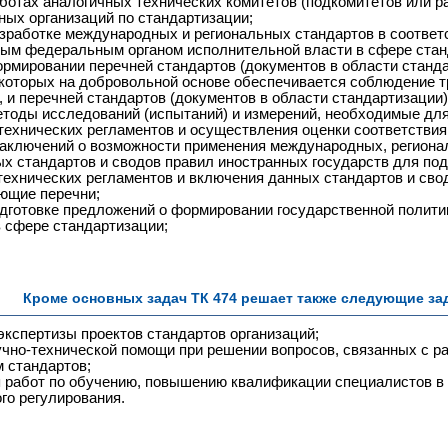
аботах аналогичных технических комитетов (подкомитетов или р
ых организаций по стандартизации;
азработке международных и региональных стандартов в соответ
ым федеральным органом исполнительной власти в сфере стан
ормировании перечней стандартов (документов в области станда
которых на добровольной основе обеспечивается соблюдение т
, и перечней стандартов (документов в области стандартизации
етоды исследований (испытаний) и измерений, необходимые дл
технических регламентов и осуществления оценки соответствия
заключений о возможности применения международных, региона
х стандартов и сводов правил иностранных государств для п
технических регламентов и включения данных стандартов и сво
ющие перечни;
одготовке предложений о формировании государственной полити
 сфере стандартизации;
Кроме основных задач ТК 474 решает также следующие за
экспертизы проектов стандартов организаций;
учно-технической помощи при решении вопросов, связанных с ра
 стандартов;
 работ по обучению, повышению квалификации специалистов в
ого регулирования.