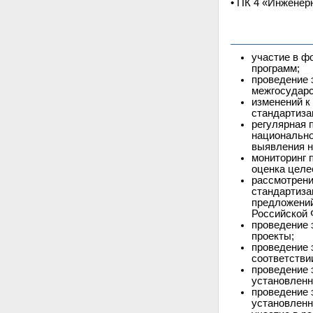
• ПК 4 «Инженер
участие в ф
программ;
проведение 
межгосударс
изменений к
стандартиза
регулярная 
национально
выявления н
мониторинг 
оценка целе
рассмотрени
стандартиза
предложений
Российской 
проведение 
проекты;
проведение 
соответстви
проведение 
установленн
проведение 
установленн