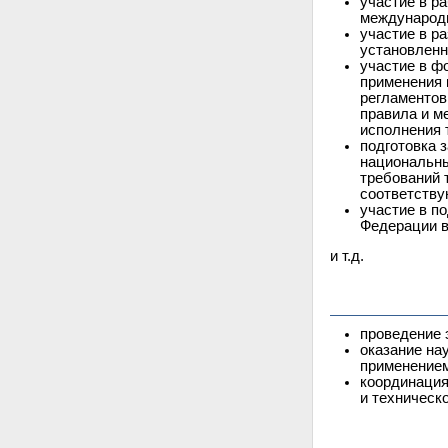
участие в р
международн
участие в р
установленн
участие в ф
применения 
регламентов
правила и м
исполнения 
подготовка 
национальны
требований 
соответству
участие в п
Федерации в
и т.д.
проведение 
оказание на
применением
координация
и техническ