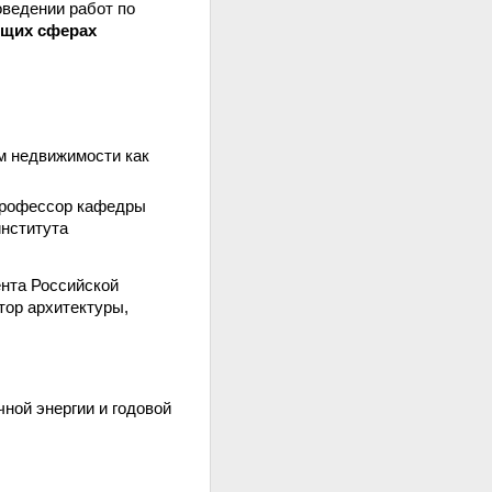
оведении работ по
ющих сферах
м недвижимости как
профессор кафедры
института
ента Российской
тор архитектуры,
ной энергии и годовой