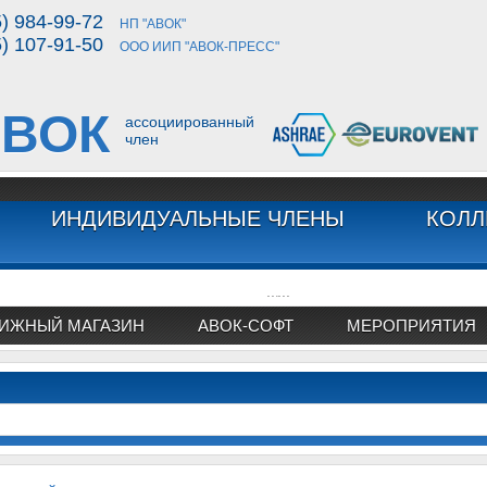
5) 984-99-72
НП "АВОК"
5) 107-91-50
ООО ИИП "АВОК-ПРЕСС"
ВОК
ассоциированный
член
ИНДИВИДУАЛЬНЫЕ ЧЛЕНЫ
КОЛЛ
...
...
ИЖНЫЙ МАГАЗИН
АВОК-СОФТ
МЕРОПРИЯТИЯ