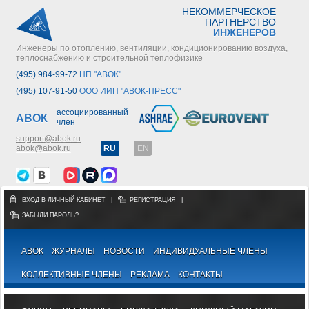
НЕКОММЕРЧЕСКОЕ
ПАРТНЕРСТВО
ИНЖЕНЕРОВ
Инженеры по отоплению, вентиляции, кондиционированию воздуха,
теплоснабжению и строительной теплофизике
(495) 984-99-72
НП "АВОК"
(495) 107-91-50
ООО ИИП "АВОК-ПРЕСС"
ассоциированный
АВОК
член
support@abok.ru
abok@abok.ru
RU
EN
ВХОД В ЛИЧНЫЙ КАБИНЕТ
|
РЕГИСТРАЦИЯ
|
ЗАБЫЛИ ПАРОЛЬ?
АВОК
ЖУРНАЛЫ
НОВОСТИ
ИНДИВИДУАЛЬНЫЕ ЧЛЕНЫ
КОЛЛЕКТИВНЫЕ ЧЛЕНЫ
РЕКЛАМА
КОНТАКТЫ