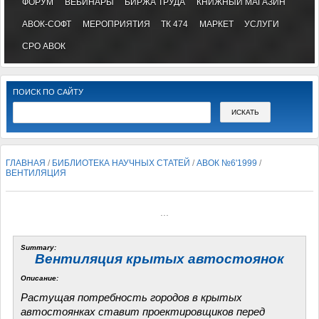
ФОРУМ
ВЕБИНАРЫ
БИРЖА ТРУДА
КНИЖНЫЙ МАГАЗИН
АВОК-СОФТ
МЕРОПРИЯТИЯ
ТК 474
МАРКЕТ
УСЛУГИ
СРО АВОК
ПОИСК ПО САЙТУ
ГЛАВНАЯ
/
БИБЛИОТЕКА НАУЧНЫХ СТАТЕЙ
/
АВОК №6'1999
/
ВЕНТИЛЯЦИЯ
...
Summary:
Вентиляция крытых автостоянок
Описание:
Растущая потребность городов в крытых
автостоянках ставит проектировщиков перед