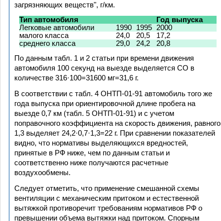
загрязняющих веществ", г/км.
Тип автомобиля
Год выпуска
Легковые автомобили
1990
1995
2000
малого класса
24,0
20,5
17,2
среднего класса
29,0
24,2
20,8
По данным табл. 1 и 2 статьи при времени движения
автомобиля 100 секунд на выезде выделяется СО в
количестве 316·100=31600 мг=31,6 г.
В соответствии с табл. 4 ОНТП-01-91 автомобиль того же
года выпуска при ориентировочной длине пробега на
выезде 0,7 км (табл. 5 ОНТП-01-91) и с учетом
поправочного коэффициента на скорость движения, равного
1,3 выделяет 24,2·0,7·1,3=22 г. При сравнении показателей
видно, что нормативы выделяющихся вредностей,
принятые в РФ ниже, чем по данным статьи и
соответственно ниже получаются расчетные
воздухообмены.
Следует отметить, что применение смешанной схемы
вентиляции с механическим притоком и естественной
вытяжкой противоречит требованиям нормативов РФ о
превышении объема вытяжки над притоком. Спорным