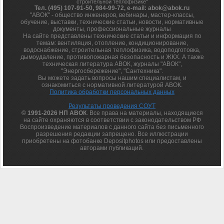
строительной теплофизике"
Тел. (495) 107-91-50, 984-99-72, e-mail: abok@abok.ru
"АВОК" - общество инженеров, вебинары, мастер-классы,
обучение, выставки, технические статьи, новости, нормативные
документы, профессиональные журналы
На сайте представлены технические статьи и информация по
темам: вентиляция, отопление, кондиционирование,
водоснабжение, строительная теплофизика, водоподготовка,
дымоудаление, противопожарная безопасность и ЖКХ. А также
техническая литература АВОК, журналы "АВОК",
"Энергосбережение", "Сантехника".
Вы можете задать вопросы нашим специалистам, и
ознакомиться с нормативной литературой АВОК.
Политика обработки персональных данных
Результаты проведения СОУТ
© 1991-2026 НП АВОК
. Все права на материалы, находящиеся
на сайте охраняются в соответствии с законодательством РФ
Воспроизведение материалов с данного сайта без письменного
разрешения редакции запрещено. Все иллюстрации
приобретены на фотобанке Depositphotos или предоставлены
авторами публикаций.