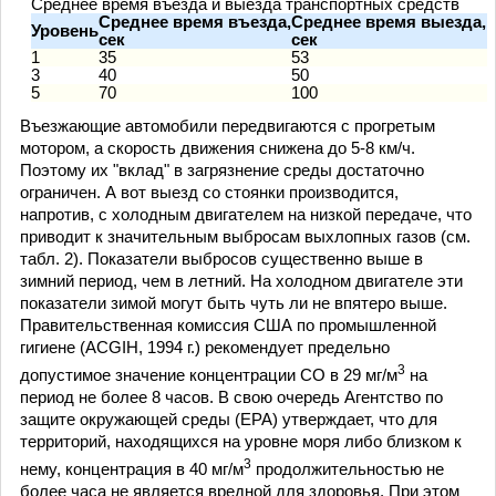
Среднее время въезда и выезда транспортных средств
Среднее время въезда,
Среднее время выезда,
Уровень
сек
сек
1
35
53
3
40
50
5
70
100
Въезжающие автомобили передвигаются с прогретым
мотором, а скорость движения снижена до 5-8 км/ч.
Поэтому их "вклад" в загрязнение среды достаточно
ограничен. А вот выезд со стоянки производится,
напротив, с холодным двигателем на низкой передаче, что
приводит к значительным выбросам выхлопных газов (см.
табл. 2). Показатели выбросов существенно выше в
зимний период, чем в летний. На холодном двигателе эти
показатели зимой могут быть чуть ли не впятеро выше.
Правительственная комиссия США по промышленной
гигиене (АCGIH, 1994 г.) рекомендует предельно
3
допустимое значение концентрации СО в 29 мг/м
на
период не более 8 часов. В свою очередь Агентство по
защите окружающей среды (ЕРА) утверждает, что для
территорий, находящихся на уровне моря либо близком к
3
нему, концентрация в 40 мг/м
продолжительностью не
более часа не является вредной для здоровья. При этом