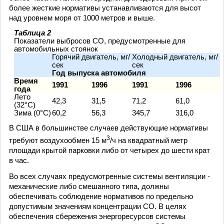
более жесткие нормативы устанавливаются для высот
над уровнем моря от 1000 метров и выше.
Таблица 2
Показатели выбросов СО, предусмотренные для
автомобильных стоянок
Горячий двигатель, мг/
Холодный двигатель, мг/
сек
сек
Год выпуска автомобиля
Время
1991
1996
1991
1996
года
Лето
42,3
31,5
71,2
61,0
(32°С)
Зима (0°С)
60,2
56,3
345,7
316,0
В США в большинстве случаев действующие нормативы
3
требуют воздухообмен 15 м
/ч на квадратный метр
площади крытой парковки либо от четырех до шести крат
в час.
Во всех случаях предусмотренные системы вентиляции -
механические либо смешанного типа, должны
обеспечивать соблюдение нормативов по предельно
допустимым значениям концентрации СО. В целях
обеспечения сбережения энергоресурсов системы