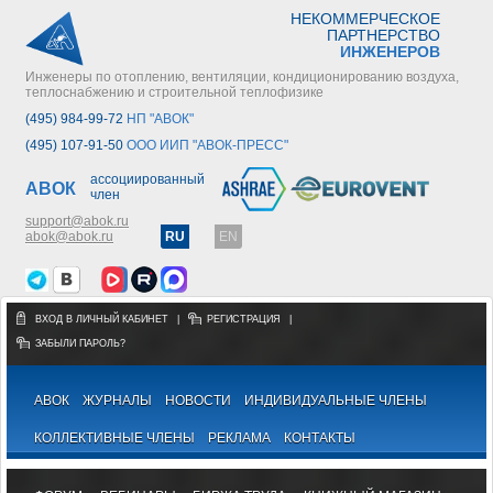
НЕКОММЕРЧЕСКОЕ
ПАРТНЕРСТВО
ИНЖЕНЕРОВ
Инженеры по отоплению, вентиляции, кондиционированию воздуха,
теплоснабжению и строительной теплофизике
(495) 984-99-72
НП "АВОК"
(495) 107-91-50
ООО ИИП "АВОК-ПРЕСС"
ассоциированный
АВОК
член
support@abok.ru
abok@abok.ru
RU
EN
ВХОД В ЛИЧНЫЙ КАБИНЕТ
|
РЕГИСТРАЦИЯ
|
ЗАБЫЛИ ПАРОЛЬ?
АВОК
ЖУРНАЛЫ
НОВОСТИ
ИНДИВИДУАЛЬНЫЕ ЧЛЕНЫ
КОЛЛЕКТИВНЫЕ ЧЛЕНЫ
РЕКЛАМА
КОНТАКТЫ