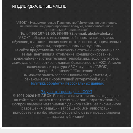
ИНДИВИДУАЛЬНЫЕ ЧЛЕНЫ
"АВОК" - Некоммерческое Партнерство "Инженеры по отоплению,
вентиляции, кондиционированию воздуха, теплоснабжению и
строительной теплофизике"
Тел. (495) 107-91-50, 984-99-72, e-mail: abok@abok.ru
"АВОК" - общество инженеров, вебинары, мастер-классы,
обучение, выставки, технические статьи, новости, нормативные
документы, профессиональные журналы
На сайте представлены технические статьи и информация по
темам: вентиляция, отопление, кондиционирование,
водоснабжение, строительная теплофизика, водоподготовка,
дымоудаление, противопожарная безопасность и ЖКХ. А также
техническая литература АВОК, журналы "АВОК",
"Энергосбережение", "Сантехника".
Вы можете задать вопросы нашим специалистам, и
ознакомиться с нормативной литературой АВОК.
Политика обработки персональных данных
Результаты проведения СОУТ
© 1991-2026 НП АВОК
. Все права на материалы, находящиеся
на сайте охраняются в соответствии с законодательством РФ
Воспроизведение материалов с данного сайта без письменного
разрешения редакции запрещено. Все иллюстрации
приобретены на фотобанке Depositphotos или предоставлены
авторами публикаций.