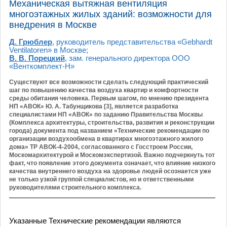
Механическая вытяжная вентиляция
многоэтажных жилых зданий: возможности для
внедрения в Москве
Д. Грюблер
, руководитель представительства «Gebhardt
Ventilatoren» в Москве;
В. В. Порецкий
, зам. генерального директора ООО
«Венткомплект-Н»
Существуют все возможности сделать следующий практический
шаг по повышению качества воздуха квартир и комфортности
среды обитания человека. Первым шагом, по мнению президента
НП «АВОК» Ю. А. Табунщикова [3], является разработка
специалистами НП «АВОК» по заданию Правительства Москвы
(Комплекса архитектуры, строительства, развития и реконструкции
города) документа под названием «Технические рекомендации по
организации воздухообмена в квартирах многоэтажного жилого
дома» ТР АВОК-4-2004, согласованного с Госстроем России,
Москомархитектурой и Москомэкспертизой. Важно подчеркнуть тот
факт, что появление этого документа означает, что влияние низкого
качества внутреннего воздуха на здоровье людей осознается уже
не только узкой группой специалистов, но и ответственными
руководителями строительного комплекса.
Указанные Технические рекомендации являются