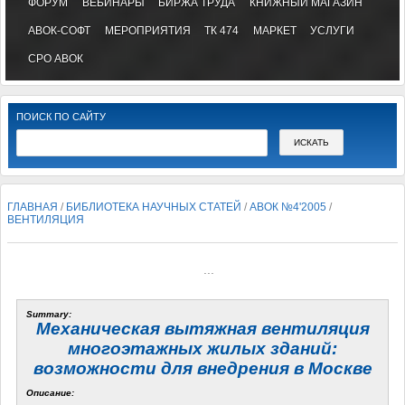
ФОРУМ
ВЕБИНАРЫ
БИРЖА ТРУДА
КНИЖНЫЙ МАГАЗИН
АВОК-СОФТ
МЕРОПРИЯТИЯ
ТК 474
МАРКЕТ
УСЛУГИ
СРО АВОК
ПОИСК ПО САЙТУ
ГЛАВНАЯ
/
БИБЛИОТЕКА НАУЧНЫХ СТАТЕЙ
/
АВОК №4'2005
/
ВЕНТИЛЯЦИЯ
...
Summary:
Механическая вытяжная вентиляция
многоэтажных жилых зданий:
возможности для внедрения в Москве
Описание: