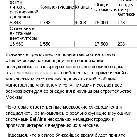
венти-
Общая
на одну
лятор с
Комплектующие
Клапаны
стоимость
точку
регулировкой
вытяжки
давления
8 848
1 793
4 368
15 000
178
Отдельные
вытяжные
вентиляторы
15 960
1 550
—
17 500
208
Указанные преимущества полностью соответствуют
«Техническим рекомендациям по организации
воздухообмена в квартирах многоэтажного жилого дом»,
эта система сочетается с наиболее часто применяемой в
московских многоэтажных зданиях схемой с общим
магистральным каналом и «спутниками» и создает все
возможности для ее внедрения в жилищном строительстве
Москвы.
Некоторые ответственные московские руководители и
специалисты ознакомились с реально функционирующими
системами Bel Air в нескольких немецких городах и
проявили интерес к внедрению их в Москве.
Надеемся, что в самое ближайшее время будет принято