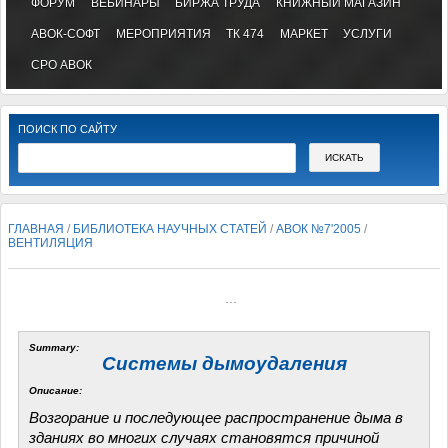
ФОРУМ
ВЕБИНАРЫ
БИРЖА ТРУДА
КНИЖНЫЙ МАГАЗИН
АВОК-СОФТ
МЕРОПРИЯТИЯ
ТК 474
МАРКЕТ
УСЛУГИ
СРО АВОК
ПОИСК ПО САЙТУ
ГЛАВНАЯ
/
БИБЛИОТЕКА НАУЧНЫХ СТАТЕЙ
/
АВОК №7'2005
/
ВЕНТИЛЯЦИЯ
...
Summary:
Системы дымоудаления
Описание:
Возгорание и последующее распространение дыма в
зданиях во многих случаях становятся причиной