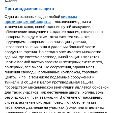
здании.
Противодымная защита
Одна из основных задач любой
системы
противодымной защиты
– локализация дыма и
токсичных газов, освобождение путей эвакуации,
обеспечение эвакуации граждан из здания, охваченного
пожаром. Наряду с этим такая система является
подспорьем пожарным в организации тушения,
нераспространения огня и удалении большей части
продуктов горения. На сегодня уже имеется множество
зданий, где система противодымной защиты является
неотъемлемой частью проекта инженерных систем: это,
во-первых, все высотные сооружения, здания мест
лишения свободы, больничные комплексы, торговые
центры и пр., в том числе подземные сооружения и
туннели. В общем и целом противодымная защита
посредством механической вентиляции является основной
для таких участков, как лестничные шахты, холлы, зоны
безопасности, пути эвакуации. В отличие от пассивных
систем, активные системы позволяют обеспечивать
избыточное давление на участках (зонах или отдельных
помещениях), смежных с очагом возгорания, и пониженное