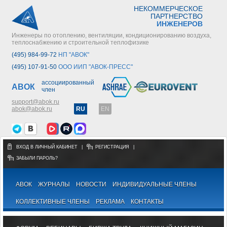
НЕКОММЕРЧЕСКОЕ
ПАРТНЕРСТВО
ИНЖЕНЕРОВ
Инженеры по отоплению, вентиляции, кондиционированию воздуха,
теплоснабжению и строительной теплофизике
(495) 984-99-72
НП "АВОК"
(495) 107-91-50
ООО ИИП "АВОК-ПРЕСС"
ассоциированный
АВОК
член
support@abok.ru
abok@abok.ru
RU
EN
ВХОД В ЛИЧНЫЙ КАБИНЕТ
|
РЕГИСТРАЦИЯ
|
ЗАБЫЛИ ПАРОЛЬ?
АВОК
ЖУРНАЛЫ
НОВОСТИ
ИНДИВИДУАЛЬНЫЕ ЧЛЕНЫ
КОЛЛЕКТИВНЫЕ ЧЛЕНЫ
РЕКЛАМА
КОНТАКТЫ