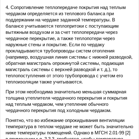
4. Сопротивление теплопередаче покрытия над теплым
чердаком определяется из теплового баланса при
поддержании на чердаке заданной температуры. В
балансе учитываются теплопритоки с поступающим
вытяжным воздухом и за счет теплопередачи через
чердачное перекрытие, а также теплопотери через
наружные стены и покрытие. Если по чердаку
прокладываются трубопроводы систем отопления
(например, воздушная линия системы с нижней разводкой,
обратная магистраль опрокинутой системы, подающая
магистраль системы с верхней разводкой и т. д.), то
теплопоступления от этого трубопровода с учетом его
теплоизоляции также учитываются.
При этом необходима значительно меньшая суммарная
толщина утеплителя чердачного перекрытия и покрытия
над теплым чердаком, чем утепление обычного
чердачного перекрытия под холодным чердаком.
Понятно, что во избежание опрокидывания вентиляции
температура в теплом чердаке не может быть значительно
ниже температуры помещений. Однако в МГСН 2.01-99 [2]
в примечании к п. 3.3.3. требуется, чтобы температура