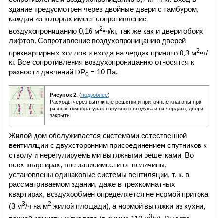
здание предусмотрен через двойные двери с тамбуром,
каждая из которых имеет сопротивление
2
воздухопроницанию 0,16 м
•ч/кг, так же как и двери обоих
лифтов. Сопротивление воздухопроницанию дверей
2
приквартирных холлов и входа на чердак принято 0,3 м
•ч/
кг. Все сопротивления воздухопроницанию относятся к
разности давлений
D
P
= 10 Па.
0
Рисунок 2.
(
подробнее
)
Расходы через вытяжные решетки и приточные клапаны при
разных температурах наружного воздуха и на чердаке, двери
закрыты
Жилой дом обслуживается системами естественной
вентиляции с двухсторонним присоединением спутников к
стволу и нерегулируемыми вытяжными решетками. Во
всех квартирах, вне зависимости от величины,
установлены одинаковые системы вентиляции, т. к. в
рассматриваемом здании, даже в трехкомнатных
квартирах, воздухообмен определяется не нормой притока
3
2
(3 м
/ч на м
жилой площади), а нормой вытяжки из кухни,
3