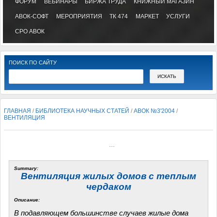
ФОРУМ
ВЕБИНАРЫ
БИРЖА ТРУДА
КНИЖНЫЙ МАГАЗИН
АВОК-СОФТ
МЕРОПРИЯТИЯ
ТК 474
МАРКЕТ
УСЛУГИ
СРО АВОК
ПОИСК ПО САЙТУ
ГЛАВНАЯ
/
БИБЛИОТЕКА НАУЧНЫХ СТАТЕЙ
/
АВОК №3'2004
/
ВЕНТИЛЯЦИЯ
...
Summary:
Вентиляция жилых домов с теплым
чердаком
Описание:
В подавляющем большинстве случаев жилые дома