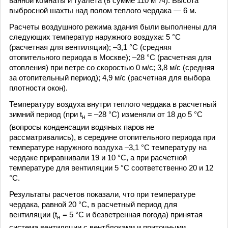
ванной комнаты и туалета (в сумме 110 м
/ч). Высота
выбросной шахты над полом теплого чердака — 6 м.
Расчеты воздушного режима здания были выполнены для
следующих температур наружного воздуха: 5 °С
(расчетная для вентиляции); –3,1 °С (средняя
отопительного периода в Москве); –28 °С (расчетная для
отопления) при ветре со скоростью 0 м/с; 3,8 м/с (средняя
за отопительный период); 4,9 м/с (расчетная для выбора
плотности окон).
Температуру воздуха внутри теплого чердака в расчетный
зимний период (при t
= –28 °С) изменяли от 18 до 5 °С
н
(вопросы конденсации водяных паров не
рассматривались), в середине отопительного периода при
температуре наружного воздуха –3,1 °С температуру на
чердаке приравнивали 19 и 10 °С, а при расчетной
температуре для вентиляции 5 °С соответственно 20 и 12
°С.
Результаты расчетов показали, что при температуре
чердака, равной 20 °С, в расчетный период для
вентиляции (t
= 5 °С и безветренная погода) принятая
н
система вентиляции с вентблоками и приточными