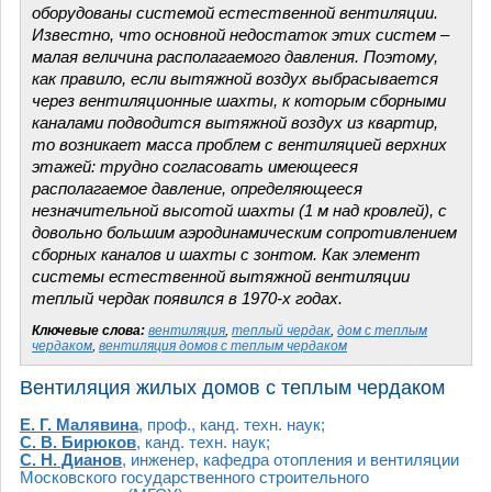
оборудованы системой естественной вентиляции.
Известно, что основной недостаток этих систем –
малая величина располагаемого давления. Поэтому,
как правило, если вытяжной воздух выбрасывается
через вентиляционные шахты, к которым сборными
каналами подводится вытяжной воздух из квартир,
то возникает масса проблем с вентиляцией верхних
этажей: трудно согласовать имеющееся
располагаемое давление, определяющееся
незначительной высотой шахты (1 м над кровлей), с
довольно большим аэродинамическим сопротивлением
сборных каналов и шахты с зонтом. Как элемент
системы естественной вытяжной вентиляции
теплый чердак появился в 1970-х годах.
Ключевые слова:
вентиляция
,
теплый чердак
,
дом с теплым
чердаком
,
вентиляция домов с теплым чердаком
Вентиляция жилых домов с теплым чердаком
Е. Г. Малявина
, проф., канд. техн. наук;
С. В. Бирюков
, канд. техн. наук;
С. Н. Дианов
, инженер, кафедра отопления и вентиляции
Московского государственного строительного