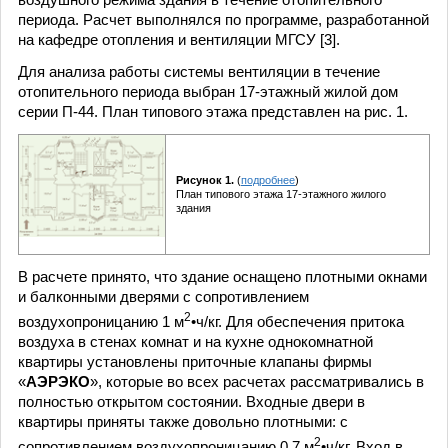
периода. Расчет выполнялся по программе, разработанной
на кафедре отопления и вентиляции МГСУ [3].
Для анализа работы системы вентиляции в течение
отопительного периода выбран 17-этажный жилой дом
серии П-44. План типового этажа представлен на рис. 1.
Рисунок 1.
(
подробнее
)
План типового этажа 17-этажного жилого
здания
В расчете принято, что здание оснащено плотными окнами
и балконными дверями с сопротивлением
2
воздухопроницанию 1 м
•ч/кг. Для обеспечения притока
воздуха в стенах комнат и на кухне однокомнатной
квартиры установлены приточные клапаны фирмы
«
АЭРЭКО
», которые во всех расчетах рассматривались в
полностью открытом состоянии. Входные двери в
квартиры приняты также довольно плотными: с
2
сопротивлением воздухопроницанию 0,7 м
•ч/кг. Вход в