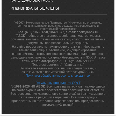
КАЛЕНДАРЬ ВЫСТАВОК
ИНДИВИДУАЛЬНЫЕ ЧЛЕНЫ
"АВОК" - Некоммерческое Партнерство "Инженеры по отоплению,
вентиляции, кондиционированию воздуха, теплоснабжению и
строительной теплофизике"
Тел. (495) 107-91-50, 984-99-72, e-mail: abok@abok.ru
"АВОК" - общество инженеров, вебинары, мастер-классы,
обучение, выставки, технические статьи, новости, нормативные
документы, профессиональные журналы
На сайте представлены технические статьи и информация по
темам: вентиляция, отопление, кондиционирование,
водоснабжение, строительная теплофизика, водоподготовка,
дымоудаление, противопожарная безопасность и ЖКХ. А также
техническая литература АВОК, журналы "АВОК",
"Энергосбережение", "Сантехника".
Вы можете задать вопросы нашим специалистам, и
ознакомиться с нормативной литературой АВОК.
Политика обработки персональных данных
Результаты проведения СОУТ
© 1991-2026 НП АВОК
. Все права на материалы, находящиеся
на сайте охраняются в соответствии с законодательством РФ
Воспроизведение материалов с данного сайта без письменного
разрешения редакции запрещено. Все иллюстрации
приобретены на фотобанке Depositphotos или предоставлены
авторами публикаций.