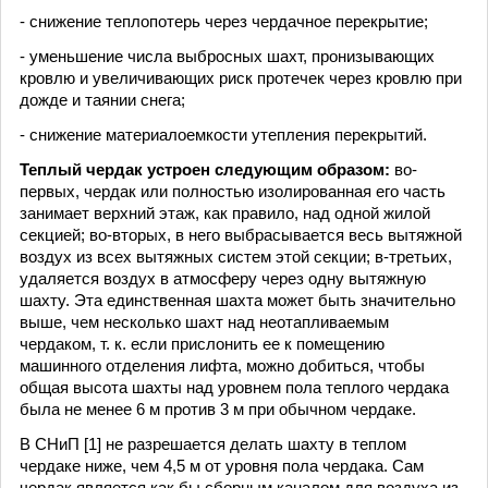
- снижение теплопотерь через чердачное перекрытие;
- уменьшение числа выбросных шахт, пронизывающих
кровлю и увеличивающих риск протечек через кровлю при
дожде и таянии снега;
- снижение материалоемкости утепления перекрытий.
Теплый чердак устроен следующим образом:
во-
первых, чердак или полностью изолированная его часть
занимает верхний этаж, как правило, над одной жилой
секцией; во-вторых, в него выбрасывается весь вытяжной
воздух из всех вытяжных систем этой секции; в-третьих,
удаляется воздух в атмосферу через одну вытяжную
шахту. Эта единственная шахта может быть значительно
выше, чем несколько шахт над неотапливаемым
чердаком, т. к. если прислонить ее к помещению
машинного отделения лифта, можно добиться, чтобы
общая высота шахты над уровнем пола теплого чердака
была не менее 6 м против 3 м при обычном чердаке.
В СНиП [1] не разрешается делать шахту в теплом
чердаке ниже, чем 4,5 м от уровня пола чердака. Сам
чердак является как бы сборным каналом для воздуха из