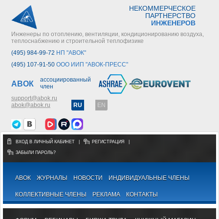
НЕКОММЕРЧЕСКОЕ
ПАРТНЕРСТВО
ИНЖЕНЕРОВ
Инженеры по отоплению, вентиляции, кондиционированию воздуха,
теплоснабжению и строительной теплофизике
(495) 984-99-72
НП "АВОК"
(495) 107-91-50
ООО ИИП "АВОК-ПРЕСС"
ассоциированный
АВОК
член
support@abok.ru
abok@abok.ru
RU
EN
ВХОД В ЛИЧНЫЙ КАБИНЕТ
|
РЕГИСТРАЦИЯ
|
ЗАБЫЛИ ПАРОЛЬ?
АВОК
ЖУРНАЛЫ
НОВОСТИ
ИНДИВИДУАЛЬНЫЕ ЧЛЕНЫ
КОЛЛЕКТИВНЫЕ ЧЛЕНЫ
РЕКЛАМА
КОНТАКТЫ