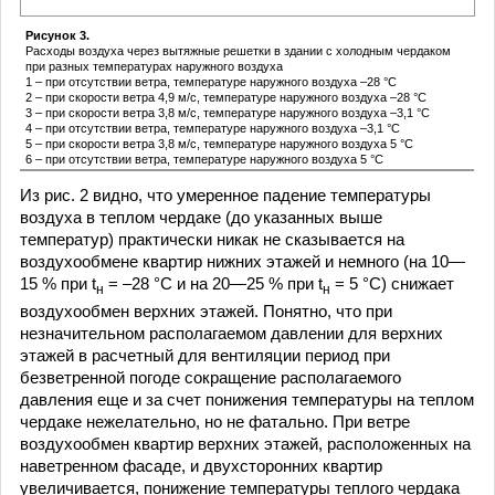
Рисунок 3.
Расходы воздуха через вытяжные решетки в здании с холодным чердаком
при разных температурах наружного воздуха
1 – при отсутствии ветра, температуре наружного воздуха –28 °С
2 – при скорости ветра 4,9 м/с, температуре наружного воздуха –28 °С
3 – при скорости ветра 3,8 м/с, температуре наружного воздуха –3,1 °С
4 – при отсутствии ветра, температуре наружного воздуха –3,1 °С
5 – при скорости ветра 3,8 м/с, температуре наружного воздуха 5 °С
6 – при отсутствии ветра, температуре наружного воздуха 5 °С
Из рис. 2 видно, что умеренное падение температуры
воздуха в теплом чердаке (до указанных выше
температур) практически никак не сказывается на
воздухообмене квартир нижних этажей и немного (на 10—
15 % при t
= –28 °С и на 20—25 % при t
= 5 °С) снижает
н
н
воздухообмен верхних этажей. Понятно, что при
незначительном располагаемом давлении для верхних
этажей в расчетный для вентиляции период при
безветренной погоде сокращение располагаемого
давления еще и за счет понижения температуры на теплом
чердаке нежелательно, но не фатально. При ветре
воздухообмен квартир верхних этажей, расположенных на
наветренном фасаде, и двухсторонних квартир
увеличивается, понижение температуры теплого чердака