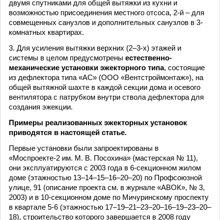
двумя спутниками для общей вытяжки из кухни и
возможностью присоединения местного отсоса, 2-й – для
совмещенных санузлов и дополнительных санузлов в 3-
комнатных квартирах.
3. Для усиления вытяжки верхних (2–3-х) этажей и
системы в целом предусмотрены
естественно-
механические установки эжекторного типа
, состоящие
из дефлектора типа «АС» (ООО «Вентстроймонтаж»), на
общей вытяжной шахте в каждой секции дома и осевого
вентилятора с патрубком внутри ствола дефлектора для
создания эжекции.
Примеры реализованных эжекторных установок
приводятся в настоящей статье.
Первые установки были запроектированы в
«Моспроекте-2 им. М. В. Посохина» (мастерская № 11),
они эксплуатируются с 2003 года в 6-секционном жилом
доме (этажностью 13–14–15–16–20–20) по Профсоюзной
улице, 91 (описание проекта см. в журнале «АВОК», № 3,
2003) и в 10-секционном доме по Мичуринскому проспекту
в квартале 5-6 (этажностью 17–19–21–23–20–16–19–23–20–
18), строительство которого завершается в 2008 году