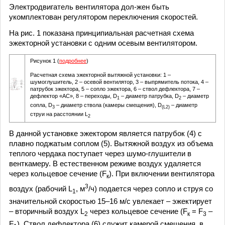
Электродвигатель вентилятора дол-жен быть
укомплектован регулятором переключения скоростей.
На рис. 1 показана принципиальная расчетная схема
эжекторной установки с одним осевым вентилятором.
Рисунок 1 (
подробнее
)
Расчетная схема эжекторной вытяжной установки: 1 –
шумоглушитель, 2 – осевой вентилятор, 3 – выпрямитель потока, 4 –
патрубок эжектора, 5 – сопло эжектора, 6 – ствол дефлектора, 7 –
дефлектор «АС», 8 – переходы, D
– диаметр патрубка, D
– диаметр
1
2
сопла, D
– диаметр ствола (камеры смещения), D
– диаметр
3
(L2)
струи на расстоянии L
2
В данной установке эжектором является патрубок (4) с
плавно поджатым соплом (5). Вытяжной воздух из объема
теплого чердака поступает через шумо-глушители в
венткамеру. В естественном режиме воздух удаляется
через кольцевое сечение (F
). При включении вентилятора
к
3
воздух (рабочий L
, м
/ч) подается через сопло и струя со
1
значительной скоростью 15–16 м/с увлекает – эжектирует
– вторичный воздух L
через кольцевое сечение (F
= F
–
2
к
3
F
). Ствол дефлектора (6) служит камерой смешения, в