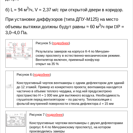
3
б) L = 94 м
/ч, V = 2,37 м/с при открытой двери в коридор.
При установке диффузоров (типа ДПУ-М125) на место
3
объемы вытяжки должны будут равны ≈ 60 м
/ч при
D
Р =
3,0–4,0 Па.
Рисунок 5 (
подробнее
)
Результаты замеров на корпусе К-4 по Мичурин-
скому проспекту в естественно-механическом режиме.
Вентилятор включен, приемный конфузор
открыт на 35 %
Рисунок 6 (
подробнее
)
Конструктивный чертеж венткамеры с одним дефлектором для зданий
до 12 этажей. Пример из конкретного проекта; венткамера находится
частично в объеме теплого чердака, и под ней предусмотрено
пространство Н = 1 000 мм для вытяжного воздуха. Необходимость
глушителя перед вентилятором – по расчету. Теплоизоляция с
фольгой внутренней поверхности ствола дефлектора
= 15 мм
d
Рисунок 7 (
подробнее
)
Конструктивные чертежи венткамеры с двумя дефлекторами
(корпус К-4 по Мичуринскому проспекту), на котором
производились замеры