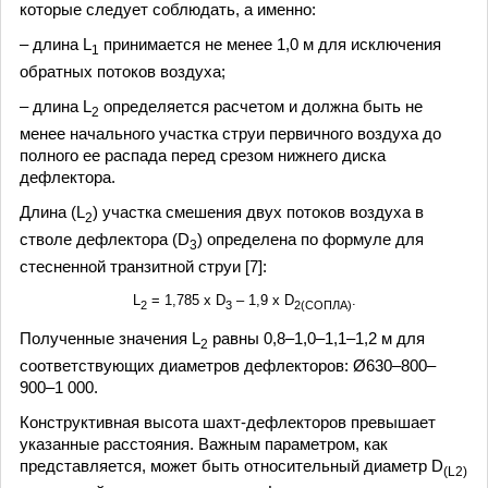
которые следует соблюдать, а именно:
– длина L
принимается не менее 1,0 м для исключения
1
обратных потоков воздуха;
– длина L
определяется расчетом и должна быть не
2
менее начального участка струи первичного воздуха до
полного ее распада перед срезом нижнего диска
дефлектора.
Длина (L
) участка смешения двух потоков воздуха в
2
стволе дефлектора (D
) определена по формуле для
3
стесненной транзитной струи [7]:
L
= 1,785 х D
– 1,9 x D
.
2
3
2(СОПЛА)
Полученные значения L
равны 0,8–1,0–1,1–1,2 м для
2
соответствующих диаметров дефлекторов: Ø630–800–
900–1 000.
Конструктивная высота шахт-дефлекторов превышает
указанные расстояния. Важным параметром, как
представляется, может быть относительный диаметр D
(L2)