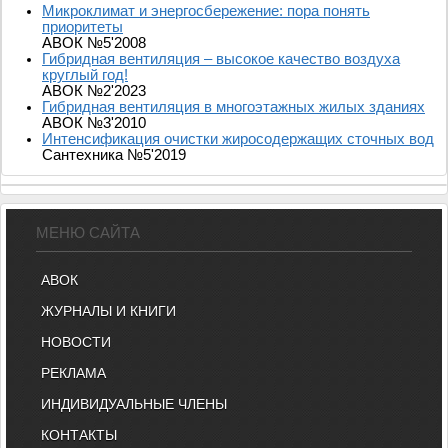
Микроклимат и энергосбережение: пора понять
приоритеты
АВОК №5'2008
Гибридная вентиляция – высокое качество воздуха
круглый год!
АВОК №2'2023
Гибридная вентиляция в многоэтажных жилых зданиях
АВОК №3'2010
Интенсификация очистки жиросодержащих сточных вод
Сантехника №5'2019
МЕНЮ САЙТА
АВОК
ЖУРНАЛЫ И КНИГИ
НОВОСТИ
РЕКЛАМА
ИНДИВИДУАЛЬНЫЕ ЧЛЕНЫ
КОНТАКТЫ