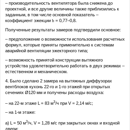
– производительность вентилятора была снижена до
проектной, и все другие величины также приблизились к
заданным, в том числе основной показатель –
коэффициент эжекции
b
= 0,77–0,8.
Полученные результаты замеров подтвердили основное:
– предположение о возможности использования расчетных
формул, которые приняты применительно к системам
аварийной вентиляции эжекторного типа;
– возможность принятой конструкции вытяжного
устройства удовлетворительно работать в двух режимах –
естественном и механическом.
4. Было сделано 2 замера на вытяжных диффузорах
вентблоков кухонь 22-го и 1-го этажей при открытых
сечениях Ø120 мм и получены расходы воздуха:
3
– на 22-м этаже L = 83 м
/ч при V = 2,14 м/с;
– на 1-м этаже:
3
а) L = 50 м
/ч, V = 1,28 м/с при закрытых окнах и входной
двери;