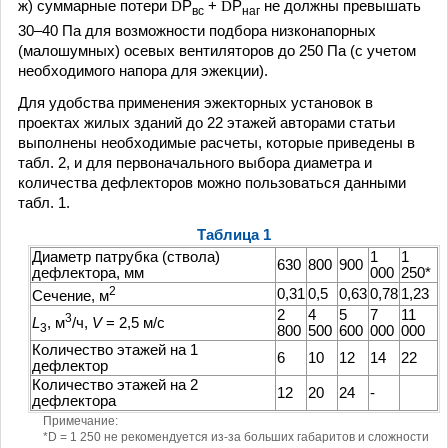
ж) суммарные потери
D
Р
+
D
Р
не должны превышать
вс
наг
30–40 Па для возможности подбора низконапорных
(малошумных) осевых вентиляторов до 250 Па (с учетом
необходимого напора для эжекции).
Для удобства применения эжекторных установок в
проектах жилых зданий до 22 этажей авторами статьи
выполнены необходимые расчеты, которые приведены в
табл. 2, и для первоначального выбора диаметра и
количества дефлекторов можно пользоваться данными
табл. 1.
Таблица 1
Диаметр патрубка (ствола)
1
1
630
800
900
дефлектора, мм
000
250*
2
0,31
0,5
0,63
0,78
1,23
Сечение, м
2
4
5
7
11
3
L
, м
/ч,
V
= 2,5 м/с
3
800
500
600
000
000
Количество этажей на 1
6
10
12
14
22
дефлектор
Количество этажей на 2
12
20
24
-
дефлектора
Примечание:
*D = 1 250 не рекомендуется из-за больших габаритов и сложности