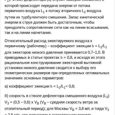
1
которой происходит передача энергии от потока
первичного воздуха L
к потоку вторичного L
воздуха
1
2
путем их турбулентного смешения. Запас кинетической
энергии в струе должен быть достаточным, чтобы
преодолеть сопротивление сети как на линии всасывания,
так и на линии нагнетания.
Относительный расход эжектируемого воздуха к
первичному (рабочему) – коэффициент эжекции
b
= L
/L
2
1
для эжекторов низкого давления принимается 0,7–1,0. В
приводимых в статье проектах
b
= 0,8, и исходя из этого
рациональное конструирование эжекторной вытяжной
установки низкого давления сводится к выбору его
геометрических размеров при определенных оптимальных
значениях основных параметров:
а) коэффициент эжекции
b
= L
/L
= 0,8;
2
1
б) скорость в стволе дефлектора смешанного воздуха (L
)
3
V
= (0,5 – 0,6) x V
(V
– средняя скорость ветра за
3
В
В
отопительный период); для Москвы V
= 3,8 м/с и тогда V
В
3
= 2,5 м/с, что допустимо в естественном режиме