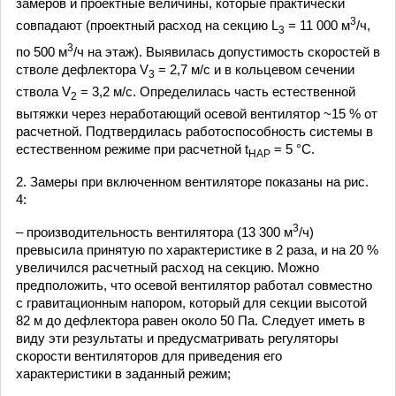
замеров и проектные величины, которые практически
3
совпадают (проектный расход на секцию L
= 11 000 м
/ч,
3
3
по 500 м
/ч на этаж). Выявилась допустимость скоростей в
стволе дефлектора V
= 2,7 м/с и в кольцевом сечении
3
ствола V
= 3,2 м/с. Определилась часть естественной
2
вытяжки через неработающий осевой вентилятор ~15 % от
расчетной. Подтвердилась работоспособность системы в
естественном режиме при расчетной t
= 5 °С.
НАР
2. Замеры при включенном вентиляторе показаны на рис.
4:
3
– производительность вентилятора (13 300 м
/ч)
превысила принятую по характеристике в 2 раза, и на 20 %
увеличился расчетный расход на секцию. Можно
предположить, что осевой вентилятор работал совместно
с гравитационным напором, который для секции высотой
82 м до дефлектора равен около 50 Па. Следует иметь в
виду эти результаты и предусматривать регуляторы
скорости вентиляторов для приведения его
характеристики в заданный режим;