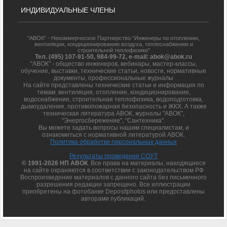
ИНДИВИДУАЛЬНЫЕ ЧЛЕНЫ
"АВОК" - Некоммерческое Партнерство "Инженеры по отоплению,
вентиляции, кондиционированию воздуха, теплоснабжению и
строительной теплофизике"
Тел. (495) 107-91-50, 984-99-72, e-mail: abok@abok.ru
"АВОК" - общество инженеров, вебинары, мастер-классы,
обучение, выставки, технические статьи, новости, нормативные
документы, профессиональные журналы
На сайте представлены технические статьи и информация по
темам: вентиляция, отопление, кондиционирование,
водоснабжение, строительная теплофизика, водоподготовка,
дымоудаление, противопожарная безопасность и ЖКХ. А также
техническая литература АВОК, журналы "АВОК",
"Энергосбережение", "Сантехника".
Вы можете задать вопросы нашим специалистам, и
ознакомиться с нормативной литературой АВОК.
Политика обработки персональных данных
Результаты проведения СОУТ
© 1991-2026 НП АВОК
. Все права на материалы, находящиеся
на сайте охраняются в соответствии с законодательством РФ
Воспроизведение материалов с данного сайта без письменного
разрешения редакции запрещено. Все иллюстрации
приобретены на фотобанке Depositphotos или предоставлены
авторами публикаций.