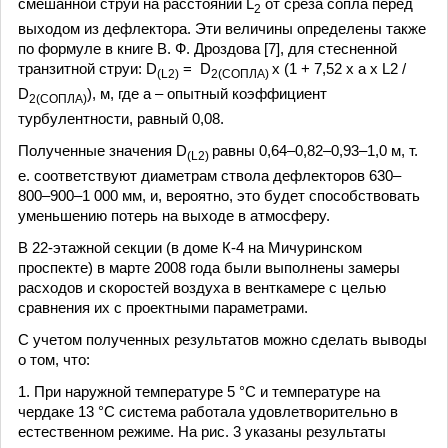
смешанной струи на расстоянии L
от среза сопла перед
2
выходом из дефлектора. Эти величины определены также
по формуле в книге В. Ф. Дроздова [7], для стесненной
транзитной струи: D
= D
х (1 + 7,52 x a x L2 /
(L2)
2(СОПЛА)
D
), м, где а – опытный коэффициент
2(СОПЛА)
турбулентности, равный 0,08.
Полученные значения D
равны 0,64–0,82–0,93–1,0 м, т.
(L2)
е. соответствуют диаметрам ствола дефлекторов 630–
800–900–1 000 мм, и, вероятно, это будет способствовать
уменьшению потерь на выходе в атмосферу.
В 22-этажной секции (в доме К-4 на Мичуринском
проспекте) в марте 2008 года были выполнены замеры
расходов и скоростей воздуха в венткамере с целью
сравнения их с проектными параметрами.
С учетом полученных результатов можно сделать выводы
о том, что:
1. При наружной температуре 5 °С и температуре на
чердаке 13 °С система работала удовлетворительно в
естественном режиме. На рис. 3 указаны результаты