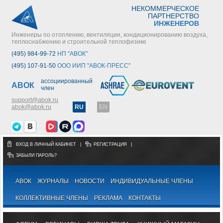
НЕКОММЕРЧЕСКОЕ
ПАРТНЕРСТВО
ИНЖЕНЕРОВ
Инженеры по отоплению, вентиляции, кондиционированию воздуха,
теплоснабжению и строительной теплофизике
(495) 984-99-72
НП "АВОК"
(495) 107-91-50
ООО ИИП "АВОК-ПРЕСС"
ассоциированный
АВОК
член
support@abok.ru
abok@abok.ru
RU
EN
ВХОД В ЛИЧНЫЙ КАБИНЕТ
|
РЕГИСТРАЦИЯ
|
ЗАБЫЛИ ПАРОЛЬ?
АВОК
ЖУРНАЛЫ
НОВОСТИ
ИНДИВИДУАЛЬНЫЕ ЧЛЕНЫ
КОЛЛЕКТИВНЫЕ ЧЛЕНЫ
РЕКЛАМА
КОНТАКТЫ