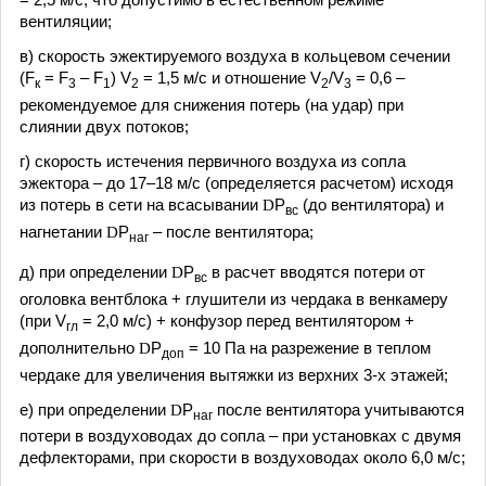
вентиляции;
в) скорость эжектируемого воздуха в кольцевом сечении
(F
= F
– F
) V
= 1,5 м/с и отношение V
/V
= 0,6 –
к
3
1
2
2
3
рекомендуемое для снижения потерь (на удар) при
слиянии двух потоков;
г) скорость истечения первичного воздуха из сопла
эжектора – до 17–18 м/с (определяется расчетом) исходя
из потерь в сети на всасывании
D
Р
(до вентилятора) и
вс
нагнетании
D
Р
– после вентилятора;
наг
д) при определении
D
Р
в расчет вводятся потери от
вс
оголовка вентблока + глушители из чердака в венкамеру
(при V
= 2,0 м/с) + конфузор перед вентилятором +
гл
дополнительно
D
Р
= 10 Па на разрежение в теплом
доп
чердаке для увеличения вытяжки из верхних 3-х этажей;
е) при определении
D
Р
после вентилятора учитываются
наг
потери в воздуховодах до сопла – при установках с двумя
дефлекторами, при скорости в воздуховодах около 6,0 м/с;