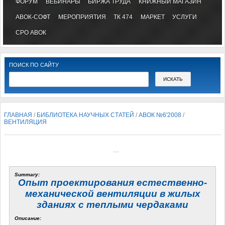
ФОРУМ
ВЕБИНАРЫ
БИРЖА ТРУДА
КНИЖНЫЙ МАГАЗИН
АВОК-СОФТ
МЕРОПРИЯТИЯ
ТК 474
МАРКЕТ
УСЛУГИ
СРО АВОК
ПОИСК ПО САЙТУ
ГЛАВНАЯ
/
БИБЛИОТЕКА НАУЧНЫХ СТАТЕЙ
/
АВОК №6'2008
/
ВЕНТИЛЯЦИЯ
...
Summary:
Опыт проектирования естественно-
механической вентиляции в жилых
зданиях с теплыми чердаками
Описание: