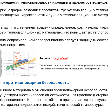
 помещении, теплопроводности изоляции и параметров воздухов
рис. 2 график позволяет рассчитать требуемую толщину теплои
поглощения, характеристики лучше у теплоизоляционных мате
 виду, что с течением времени определенное, хотя и незначите
бых теплоизоляционных материалах, что повышает их теплопро
зким сопротивлением паропроницанию следует защищать соот
мым покрытием.
Рисунок 1
(
подробнее
)
Зависимость коэффициента теплопроводности некото
теплоизоляционных материалов от температуры
я и противопожарная безопасность
ли иного материала в отношении противопожарной безопасности
уществуют шесть классов огнестойкости – от нулевого (негорючи
ожароопасности. Класс огнестойкости присваивается по результ
 материала подвергается воздействию высокой температуры.