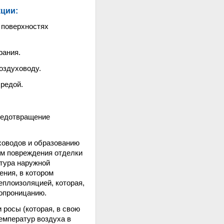
ции:
й поверхностях
рания.
оздуховоду.
средой.
предотвращение
ховодов и образованию
ом повреждения отделки
атура наружной
ния, в котором
еплоизоляцией, которая,
опроницанию.
 росы (которая, в свою
температур воздуха в