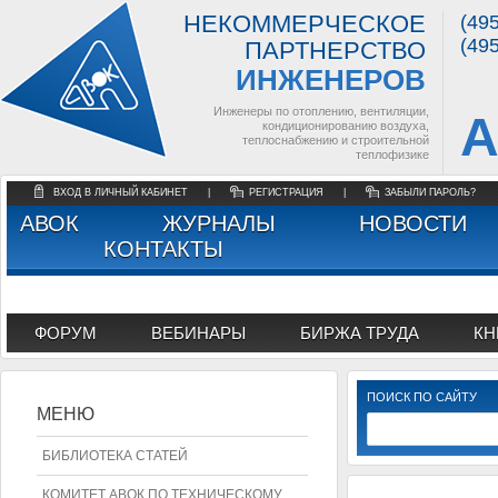
НЕКОММЕРЧЕСКОЕ
(49
(49
ПАРТНЕРСТВО
ИНЖЕНЕРОВ
Инженеры по отоплению, вентиляции,
А
кондиционированию воздуха,
теплоснабжению и строительной
теплофизике
ВХОД В ЛИЧНЫЙ КАБИНЕТ
|
РЕГИСТРАЦИЯ
|
ЗАБЫЛИ ПАРОЛЬ?
АВОК
ЖУРНАЛЫ
НОВОСТИ
КОНТАКТЫ
ФОРУМ
ВЕБИНАРЫ
БИРЖА ТРУДА
КН
ПОИСК ПО САЙТУ
МЕНЮ
БИБЛИОТЕКА СТАТЕЙ
КОМИТЕТ АВОК ПО ТЕХНИЧЕСКОМУ