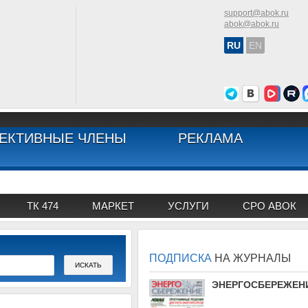
support@abok.ru
abok@abok.ru
RU
EN
ЕКТИВНЫЕ ЧЛЕНЫ
РЕКЛАМА
ТК 474
МАРКЕТ
УСЛУГИ
СРО АВОК
ПОДПИСКА
НА ЖУРНАЛЫ
АВОК
ЭНЕРГОСБЕРЕЖЕН