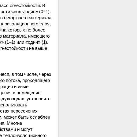
асс огнестойкости. В
ости «ноль-один» (0–1).
из негорючего материала
плоизоляционного слоя,
ина которых не более
з материала, имеющего
» (1–1) или «один» (1).
огнестойкости не выше
ся, в том числе, через
го потока, проходящего
брация и иные
щения в помещение.
здуховодах, установить
использовать
стах пересечения
м, может быть ослаблен
ия. Многие
ствами и могут
ре теплоизоляционного