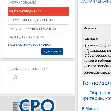
ГЛАВНАЯ
/
БИБЛИ
НОРМИРОВАНИЮ
ОТ ПРОИЗВОДИТЕЛЯ
НОРМАТИВНЫЕ ДОКУМЕНТЫ
Summary:
КАТАЛОГ ПРИМЕРОВ РАСЧЕТОВ
КАЛЕНДАРЬ ВЫСТАВОК
Описание:
ПОДПИСКА НА НОВОСТИ
АВОК
Теплоизоляция
образования ко
Обеспечение о
шума и вибраци
теплопередачи
РЕКЛАМА НА НАШЕМ САЙТЕ
Ключевые слова:
...
Теплоизол
...
Образова
критерии, к
P. Mariani