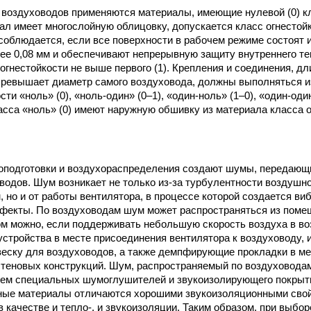
 воздуховодов применяются материалы, имеющие нулевой (0) кл
нал имеет многослойную облицовку, допускается класс огнестойк
соблюдается, если все поверхности в рабочем режиме состоят 
ее 0,08 мм и обеспечивают непрерывную защиту внутреннего те
огнестойкости не выше первого (1). Крепления и соединения, дл
превышает диаметр самого воздуховода, должны выполняться и
сти «ноль» (0), «ноль-один» (0–1), «один-ноль» (1–0), «один-один
сса «ноль» (0) имеют наружную обшивку из материала класса 
подготовки и воздухораспределения создают шумы, передающие
водов. Шум возникает не только из-за турбулентности воздушно
, но и от работы вентилятора, в процессе которой создается ви
фекты. По воздуховодам шум может распространяться из поме
м можно, если поддерживать небольшую скорость воздуха в во
тройства в месте присоединения вентилятора к воздуховоду, 
еску для воздуховодов, а также демпфирующие прокладки в ме
теновых конструкций. Шум, распространяемый по воздуховода
ием специальных шумоглушителей и звукоизолирующего покрыт
ные материалы отличаются хорошими звукоизоляционными свой
в качестве и тепло-, и звукоизоляции. Таким образом, при выбо