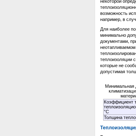
некоторой опред
теплоизоляционн
возможность ис
например, в случ
Для наиболее п
минимально допу
документами, пр
неотапливаемом 
теплоизолирован
теплоизоляции с
которые не сооб
допустимая толщ
Минимальная д
климатизации
матери
Коэффициент 
теплоизоляцион
°С
Толщина тепло
Теплоизоляци