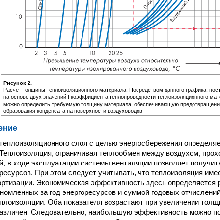
Рисунок 2.
Расчет толщины теплоизоляционного материала. Посредством данного графика, пос
на основе двух значений
коэффициента теплопроводности теплоизоляционного мат
l
можно определить требуемую толщину материала, обеспечивающую предотвращени
образования конденсата на поверхности воздуховодов
ение
еплоизоляционного слоя с целью энергосбережения определя
Теплоизоляция, ограничивая теплообмен между воздухом, прох
й, в ходе эксплуатации системы вентиляции позволяет получи
ресурсов. При этом следует учитывать, что теплоизоляция име
ртизации. Экономическая эффективность здесь определяется 
номленных за год энергоресурсов и суммой годовых отчислений
еплоизоляции. Оба показателя возрастают при увеличении толщ
различен. Следовательно, наибольшую эффективность можно п