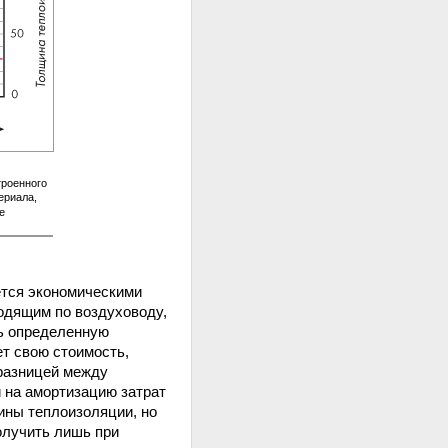
троенного
ериала,
е
ется экономическими
одящим по воздуховоду,
ть определенную
ет свою стоимость,
разницей между
 на амортизацию затрат
ины теплоизоляции, но
олучить лишь при