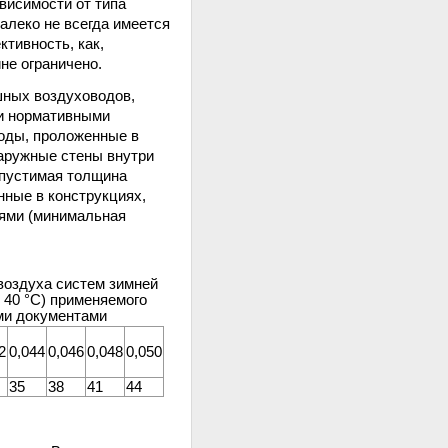
висимости от типа
алеко не всегда имеется
тивность, как,
не ограничено.
шных воздуховодов,
и нормативными
воды, проложенные в
наружные стены внутри
опустимая толщина
нные в конструкциях,
иями (минимальная
воздуха систем зимней
 40 °С) применяемого
ми документами
2
0,044
0,046
0,048
0,050
35
38
41
44