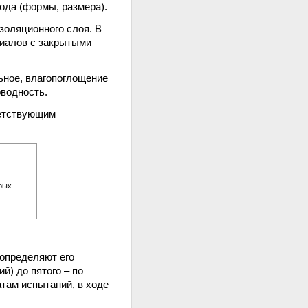
ода (формы, размера).
золяционного слоя. В
риалов с закрытыми
льное, влагопоглощение
водность.
ветствующим
рых
 определяют его
й) до пятого – по
атам испытаний, в ходе