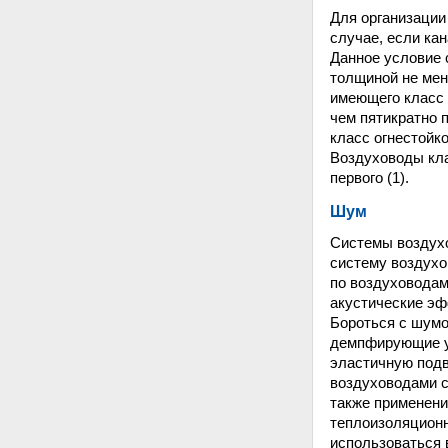
Для организации
случае, если ка
Данное условие 
толщиной не мен
имеющего класс 
чем пятикратно 
класс огнестойко
Воздуховоды кла
первого (1).
Шум
Системы воздухо
систему воздухо
по воздуховодам
акустические эф
Бороться с шумо
демпфирующие ус
эластичную подв
воздуховодами с
также применен
теплоизоляцион
использоваться 