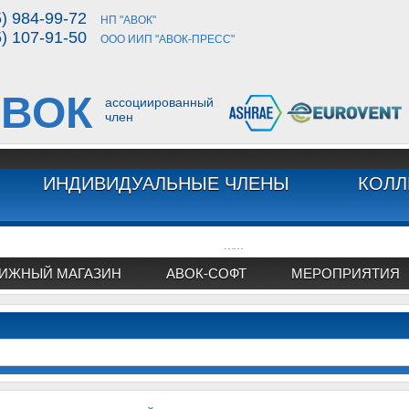
5) 984-99-72
НП "АВОК"
5) 107-91-50
ООО ИИП "АВОК-ПРЕСС"
ВОК
ассоциированный
член
ИНДИВИДУАЛЬНЫЕ ЧЛЕНЫ
КОЛЛ
...
...
ИЖНЫЙ МАГАЗИН
АВОК-СОФТ
МЕРОПРИЯТИЯ