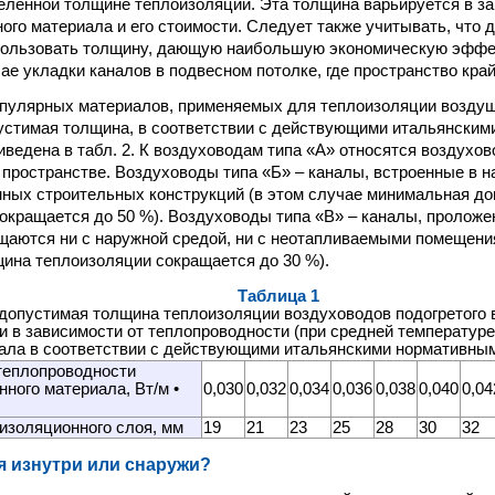
еленной толщине теплоизоляции. Эта толщина варьируется в за
ого материала и его стоимости. Следует также учитывать, что д
пользовать толщину, дающую наибольшую экономическую эффек
ае укладки каналов в подвесном потолке, где пространство край
опулярных материалов, применяемых для теплоизоляции возду
стимая толщина, в соответствии с действующими итальянским
иведена в табл. 2. К воздуховодам типа «А» относятся воздухо
пространстве. Воздуховоды типа «Б» – каналы, встроенные в 
ных строительных конструкций (в этом случае минимальная д
окращается до 50 %). Воздуховоды типа «В» – каналы, проложе
щаются ни с наружной средой, ни с неотапливаемыми помещен
ина теплоизоляции сокращается до 30 %).
Таблица 1
опустимая толщина теплоизоляции воздуховодов подогретого 
 в зависимости от теплопроводности (при средней температуре
ала в соответствии с действующими итальянскими нормативны
теплопроводности
ного материала, Вт/м •
0,030
0,032
0,034
0,036
0,038
0,040
0,04
изоляционного слоя, мм
19
21
23
25
28
30
32
я изнутри или снаружи?