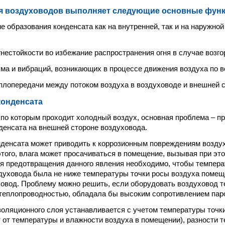
я воздуховодов выполняет следующие основные функ
е образования конденсата как на внутренней, так и на наружно
гнестойкости во избежание распространения огня в случае возго
ма и вибраций, возникающих в процессе движения воздуха по в
плопередачи между потоком воздуха в воздуховоде и внешней 
конденсата
 по которым проходит холодный воздух, основная проблема – 
денсата на внешней стороне воздуховода.
денсата может приводить к коррозионным повреждениям возду
этого, влага может просачиваться в помещение, вызывая при эт
ля предотвращения данного явления необходимо, чтобы темпер
духовода была не ниже температуры точки росы воздуха помеще
овод. Проблему можно решить, если оборудовать воздуховод т
 теплопроводностью, обладала бы высоким сопротивлением пар
оляционного слоя устанавливается с учетом температуры точки
т от температуры и влажности воздуха в помещении), разности 