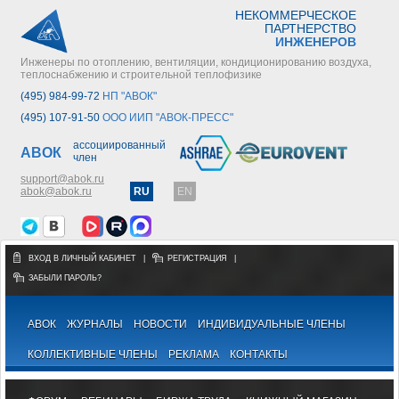
НЕКОММЕРЧЕСКОЕ
ПАРТНЕРСТВО
ИНЖЕНЕРОВ
Инженеры по отоплению, вентиляции, кондиционированию воздуха,
теплоснабжению и строительной теплофизике
(495) 984-99-72
НП "АВОК"
(495) 107-91-50
ООО ИИП "АВОК-ПРЕСС"
ассоциированный
АВОК
член
support@abok.ru
abok@abok.ru
RU
EN
ВХОД В ЛИЧНЫЙ КАБИНЕТ
|
РЕГИСТРАЦИЯ
|
ЗАБЫЛИ ПАРОЛЬ?
АВОК
ЖУРНАЛЫ
НОВОСТИ
ИНДИВИДУАЛЬНЫЕ ЧЛЕНЫ
КОЛЛЕКТИВНЫЕ ЧЛЕНЫ
РЕКЛАМА
КОНТАКТЫ