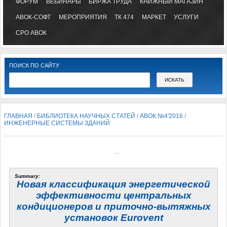
ФОРУМ
ВЕБИНАРЫ
БИРЖА ТРУДА
КНИЖНЫЙ МАГАЗИН
АВОК-СОФТ
МЕРОПРИЯТИЯ
ТК 474
МАРКЕТ
УСЛУГИ
СРО АВОК
ПОИСК ПО САЙТУ
ГЛАВНАЯ
/
БИБЛИОТЕКА НАУЧНЫХ СТАТЕЙ
/
АВОК №4'2016
/
ИНЖЕНЕРНЫЕ СИСТЕМЫ ЗДАНИЙ
...
Summary:
Новая классификация энергетической
эффективности центральных
кондиционеров и приточно-вытяжных
установок
Eurovent