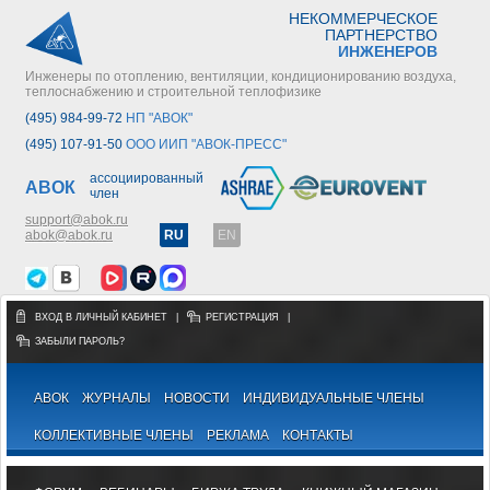
НЕКОММЕРЧЕСКОЕ
ПАРТНЕРСТВО
ИНЖЕНЕРОВ
Инженеры по отоплению, вентиляции, кондиционированию воздуха,
теплоснабжению и строительной теплофизике
(495) 984-99-72
НП "АВОК"
(495) 107-91-50
ООО ИИП "АВОК-ПРЕСС"
ассоциированный
АВОК
член
support@abok.ru
abok@abok.ru
RU
EN
ВХОД В ЛИЧНЫЙ КАБИНЕТ
|
РЕГИСТРАЦИЯ
|
ЗАБЫЛИ ПАРОЛЬ?
АВОК
ЖУРНАЛЫ
НОВОСТИ
ИНДИВИДУАЛЬНЫЕ ЧЛЕНЫ
КОЛЛЕКТИВНЫЕ ЧЛЕНЫ
РЕКЛАМА
КОНТАКТЫ