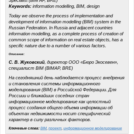
Specialist (BIM AP, BRE)
Keywords:
information modelling, BIM, design
Today we observe the process of implementation and
development of information modelling (BIM) system in the
Russian Federation. In Russia and adjacent countries
information modelling, as a complete process of creation of
common scope of information on real estate objects, has a
specific nature due to a number of various factors.
Описание:
С. В. Жуковский
, директор ООО «Бюро Экосевен»,
специалист BIM (BIMAP, BRE)
На сегодняшний день наблюдается процесс внедрения
и становления системы информационного
моделирования (BIM) в Российской Федерации. Для
Россиии и ближайших соседних стран
информационное моделирование как целостный
процесс создания общего объема информации об
объектах недвижимости носит специфический
характер в силу различных факторов.
Ключевые слова:
BIM
,
проект
,
информационное моделирование