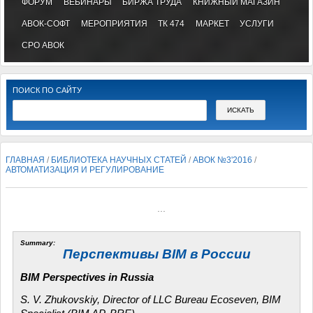
ФОРУМ
ВЕБИНАРЫ
БИРЖА ТРУДА
КНИЖНЫЙ МАГАЗИН
АВОК-СОФТ
МЕРОПРИЯТИЯ
ТК 474
МАРКЕТ
УСЛУГИ
СРО АВОК
ПОИСК ПО САЙТУ
ГЛАВНАЯ
/
БИБЛИОТЕКА НАУЧНЫХ СТАТЕЙ
/
АВОК №3'2016
/
АВТОМАТИЗАЦИЯ И РЕГУЛИРОВАНИЕ
...
Summary:
Перспективы BIM в России
BIM Perspectives in Russia
S. V. Zhukovskiy, Director of LLC Bureau Ecoseven, BIM