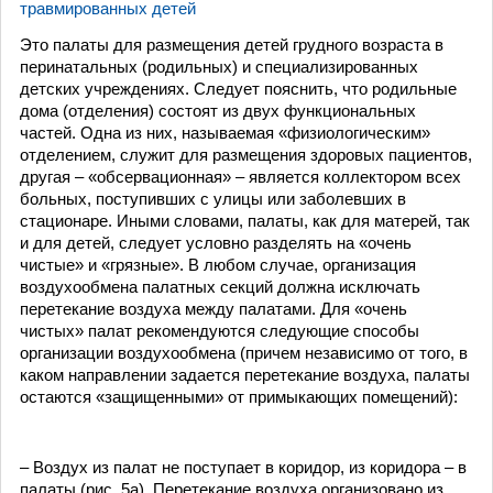
травмированных детей
Это палаты для размещения детей грудного возраста в
перинатальных (родильных) и специализированных
детских учреждениях. Следует пояснить, что родильные
дома (отделения) состоят из двух функциональных
частей. Одна из них, называемая «физиологическим»
отделением, служит для размещения здоровых пациентов,
другая – «обсервационная» – является коллектором всех
больных, поступивших с улицы или заболевших в
стационаре. Иными словами, палаты, как для матерей, так
и для детей, следует условно разделять на «очень
чистые» и «грязные». В любом случае, организация
воздухообмена палатных секций должна исключать
перетекание воздуха между палатами. Для «очень
чистых» палат рекомендуются следующие способы
организации воздухообмена (причем независимо от того, в
каком направлении задается перетекание воздуха, палаты
остаются «защищенными» от примыкающих помещений):
– Воздух из палат не поступает в коридор, из коридора – в
палаты (рис. 5а). Перетекание воздуха организовано из