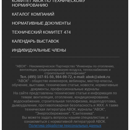
КОМИТЕТ АВОК ПО ТЕХНИЧЕСКОМУ
НОРМИРОВАНИЮ
КАТАЛОГ КОМПАНИЙ
НОРМАТИВНЫЕ ДОКУМЕНТЫ
ТЕХНИЧЕСКИЙ КОМИТЕТ 474
КАЛЕНДАРЬ ВЫСТАВОК
ИНДИВИДУАЛЬНЫЕ ЧЛЕНЫ
"АВОК" - Некоммерческое Партнерство "Инженеры по отоплению,
вентиляции, кондиционированию воздуха, теплоснабжению и
строительной теплофизике"
Тел. (495) 107-91-50, 984-99-72, e-mail: abok@abok.ru
"АВОК" - общество инженеров, вебинары, мастер-классы,
обучение, выставки, технические статьи, новости, нормативные
документы, профессиональные журналы
На сайте представлены технические статьи и информация по
темам: вентиляция, отопление, кондиционирование,
водоснабжение, строительная теплофизика, водоподготовка,
дымоудаление, противопожарная безопасность и ЖКХ. А также
техническая литература АВОК, журналы "АВОК",
"Энергосбережение", "Сантехника".
Вы можете задать вопросы нашим специалистам, и
ознакомиться с нормативной литературой АВОК.
Политика обработки персональных данных