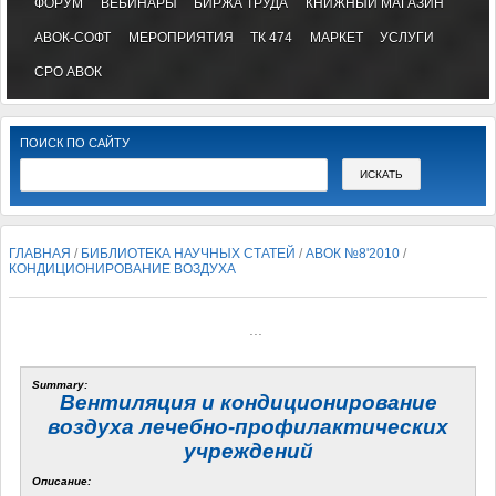
ФОРУМ
ВЕБИНАРЫ
БИРЖА ТРУДА
КНИЖНЫЙ МАГАЗИН
АВОК-СОФТ
МЕРОПРИЯТИЯ
ТК 474
МАРКЕТ
УСЛУГИ
СРО АВОК
ПОИСК ПО САЙТУ
ГЛАВНАЯ
/
БИБЛИОТЕКА НАУЧНЫХ СТАТЕЙ
/
АВОК №8'2010
/
КОНДИЦИОНИРОВАНИЕ ВОЗДУХА
...
Summary:
Вентиляция и кондиционирование
воздуха лечебно-профилактических
учреждений
Описание: