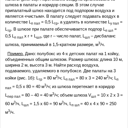
шлюза в палаты и коридор секции. В этом случае
припалатный шлюз находится под подпором воздуха и
является «чистым». В палату следует подавать воздух в
количестве L
= 0,5 L
, а удалять в количестве L
=
п пал
тр
у пал
L
. В шлюзе при палате обеспечивается подпор L
=
тр
п шл
0,5 L
х r + L
, где r – число палат, L
– дисбаланс
п пал
шл
шл
3
шлюза, принимаемый в 1,5-кратном размере, м
/ч.
Пример.
Дано: полубокс из 4-х детских палат на 1 койку,
объединенных общим шлюзом. Размер шлюза: длина 10 м,
ширина 2 м, высота 3 м. Найти расход воздуха,
подаваемого, удаляемого в полубоксе. Две палаты на 3
3
3
койки (рис. 1б): L
= 80 м
/ч; L
= 80 х 3 = 240 м
/ч; L
тр
п пал
п
3
= 0,5 х 80 = 40 м
/ч; из шлюза перетекает в коридор
пал
3
L
= 80 – 40 = 40 м
/ч; объем шлюза V
= 10 х 2 х 3 =
пер пал
шл
3
3
60 м
/ч, L
= 1,5 х 60 = 90 м
/ч, L
= 40 х 4 х 90 = 250
шл
п шл
3
м
/ч.