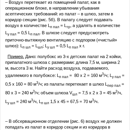
– Воздух перетекает из помещений палат, как в
операционном блоке, в направлении убывания
асептических требований: из палат – в шлюз, затем в
коридор секции (рис. 5б). В палату следует подавать
воздух в количестве L
= L
, а удалять в количестве
п пал
тр
L
= 0,5 L
. В шлюзе следует предусмотреть
у пал
п пал
приточно-вытяжную вентиляцию с подпором («чистый»
шлюз): L
= L
; L
= 0,5 L
х r.
п шл
шл
у шл
п пал
Пример.
Дано: полубокс из 3-х детских палат на 2 койки,
припалатного шлюза с размерами: длина 7,5 м, ширина 2
м, высота 3 м. Найти расход воздуха, подаваемого,
3
удаляемого в полубоксе: L
= 80 х 2 = 160 м
/ч; L
=
п пал
у пал
3
0,5 х 160 = 80 м
/ч; из палаты перетекает в шлюз L
=
пер пал
3
3
80 х 3 = 240 м
/ч; объем шлюза V
= 7,5 х 2 х 3 = 45 м
/ч,
шл
3
3
L
= 240 м
/ч, L
1,5 х 45 = 67,5 = 70 м
/ч.
у шл
п шл
– В обсервационном отделении (рис. 6) воздух не должен
попадать из палат в коридор секции и из коридора в