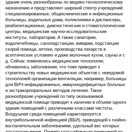
здания очень разнообразны по медико-технологическому
назначению и представляют широкий спектр учреждений:
специализированные, общеклинические и инфекционные
больницы, родильные дома, поликлиники и диспансеры,
реабилитационные, диагностические и стоматологические
центры, медицинские научно-исследовательские
институты, лаборатории. А также санатории,
водолечебницы, санэпидстанции, виварии, подстанции
скорой помощи, аптеки, производства лекарств в
асептических условиях и даже молочные кухни, сауны и т.
д. Сейчас поменялись медицинские технологии,
обновились заболевания, что тоже приводит к
строительству новых медицинских объектов с неведомой
технологией организации вентиляции, например, больницы
для ВИЧ-инфицированных, иммуннодефицитных больных
и экстракорпоральных методов лечения. Такое
разнообразие учреждений по типу оказываемой
медицинской помощи приводит к наличию в объеме одного
здания помещений с различными классами чистоты.
Воздушная среда помещений характеризуется
внутрибольничной инфекцией (ВБИ), приводящей к гнойно-
воспалительным заболеваниям, удельный вес которых
достаточно велик. Пример классификации помещений по