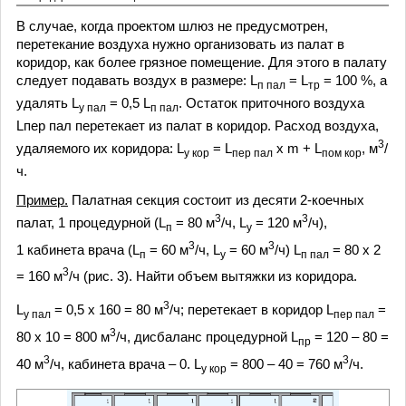
В случае, когда проектом шлюз не предусмотрен,
перетекание воздуха нужно организовать из палат в
коридор, как более грязное помещение. Для этого в палату
следует подавать воздух в размере: L
= L
= 100 %, а
п пал
тр
удалять L
= 0,5 L
. Остаток приточного воздуха
у пал
п пал
Lпер пал перетекает из палат в коридор. Расход воздуха,
3
удаляемого их коридора: L
= L
х m + L
, м
/
у кор
пер пал
пом кор
ч.
Пример.
Палатная секция состоит из десяти 2-коечных
3
3
палат, 1 процедурной (L
= 80 м
/ч, L
= 120 м
/ч),
п
у
3
3
1 кабинета врача (L
= 60 м
/ч, L
= 60 м
/ч) L
= 80 х 2
п
у
п пал
3
= 160 м
/ч (рис. 3). Найти объем вытяжки из коридора.
3
L
= 0,5 х 160 = 80 м
/ч; перетекает в коридор L
=
у пал
пер пал
3
80 х 10 = 800 м
/ч, дисбаланс процедурной L
= 120 – 80 =
пр
3
3
40 м
/ч, кабинета врача – 0. L
= 800 – 40 = 760 м
/ч.
у кор