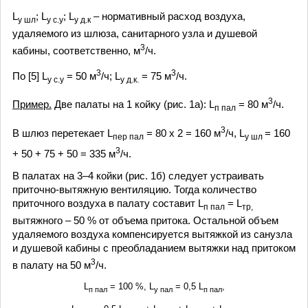
L
; L
; L
– нормативный расход воздуха,
у шл
у с.у
у д.к
удаляемого из шлюза, санитарного узла и душевой
3
кабины, соответственно, м
/ч.
3
3
По [5] L
= 50 м
/ч; L
= 75 м
/ч.
у с.у
у д.к.
3
Пример.
Две палаты на 1 койку (рис. 1а): L
= 80 м
/ч.
п пал
3
В шлюз перетекает L
= 80 х 2 = 160 м
/ч, L
= 160
пер пал
у шл
3
+ 50 + 75 + 50 = 335 м
/ч.
В палатах на 3–4 койки (рис. 1б) следует устраивать
приточно-вытяжную вентиляцию. Тогда количество
приточного воздуха в палату составит L
= L
п пал
тр,
вытяжного – 50 % от объема притока. Остальной объем
удаляемого воздуха компенсируется вытяжкой из санузла
и душевой кабины с преобладанием вытяжки над притоком
3
в палату на 50 м
/ч.
L
= 100 %, L
= 0,5 L
,
п пал
у пал
п пал