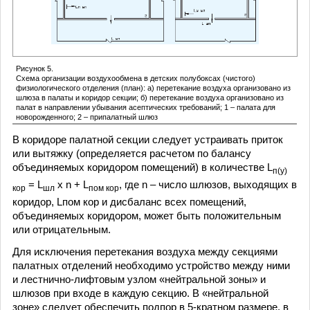
Рисунок 5.
Схема организации воздухообмена в детских полубоксах (чистого)
физиологического отделения (план): а) перетекание воздуха организовано из
шлюза в палаты и коридор секции; б) перетекание воздуха организовано из
палат в направлении убывания асептических требований; 1 – палата для
новорожденного; 2 – припалатный шлюз
В коридоре палатной секции следует устраивать приток
или вытяжку (определяется расчетом по балансу
объединяемых коридором помещений) в количестве L
п(у)
= L
х n + L
, где n – число шлюзов, выходящих в
кор
шл
пом кор
коридор, Lпом кор и дисбаланс всех помещений,
объединяемых коридором, может быть положительным
или отрицательным.
Для исключения перетекания воздуха между секциями
палатных отделений необходимо устройство между ними
и лестнично-лифтовым узлом «нейтральной зоны» и
шлюзов при входе в каждую секцию. В «нейтральной
зоне» следует обеспечить подпор в 5-кратном размере, в