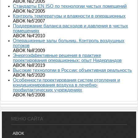
АВОК №2'2005
Стандарты EN ISO по технологии чистых помещений
АВОК №2'2005
Контроль температуры и влажности в операционных
АВОК №5'2007
Поддержание баланса расходов и давления в чистых
помещениях
АВОК №4'2010
Операционные залы больниц. Контроль воздушных
потоков
АВОК №8'2009
Энергоэффективные решения в практике
проектирования операционных: опыт Нидерландов
АВОК №8'2019
Высокие технологии в России: объективная реальность
АВОК №5'2020
Особенности проектирования систем отопления и
кондиционирования воздуха в лечебно-
профилактических учреждениях
АВОК №5'2008
МЕНЮ САЙТА
АВОК