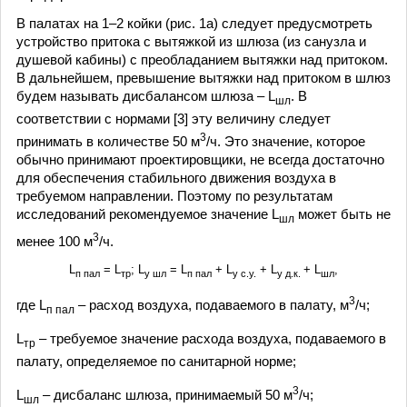
В палатах на 1–2 койки (рис. 1а) следует предусмотреть
устройство притока с вытяжкой из шлюза (из санузла и
душевой кабины) с преобладанием вытяжки над притоком.
В дальнейшем, превышение вытяжки над притоком в шлюз
будем называть дисбалансом шлюза – L
. В
шл
соответствии с нормами [3] эту величину следует
3
принимать в количестве 50 м
/ч. Это значение, которое
обычно принимают проектировщики, не всегда достаточно
для обеспечения стабильного движения воздуха в
требуемом направлении. Поэтому по результатам
исследований рекомендуемое значение L
может быть не
шл
3
менее 100 м
/ч.
L
= L
; L
= L
+ L
+ L
+ L
,
п пал
тр
у шл
п пал
у с.у.
у д.к.
шл
3
где L
– расход воздуха, подаваемого в палату, м
/ч;
п пал
L
– требуемое значение расхода воздуха, подаваемого в
тр
палату, определяемое по санитарной норме;
3
L
– дисбаланс шлюза, принимаемый 50 м
/ч;
шл