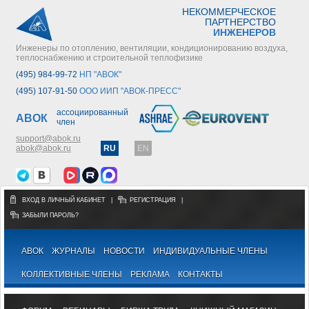
НЕКОММЕРЧЕСКОЕ
ПАРТНЕРСТВО
ИНЖЕНЕРОВ
Инженеры по отоплению, вентиляции, кондиционированию воздуха,
теплоснабжению и строительной теплофизике
(495) 984-99-72
НП "АВОК"
(495) 107-91-50
ООО ИИП "АВОК-ПРЕСС"
ассоциированный
АВОК
член
support@abok.ru
abok@abok.ru
RU
EN
ВХОД В ЛИЧНЫЙ КАБИНЕТ
|
РЕГИСТРАЦИЯ
|
ЗАБЫЛИ ПАРОЛЬ?
АВОК
ЖУРНАЛЫ
НОВОСТИ
ИНДИВИДУАЛЬНЫЕ ЧЛЕНЫ
КОЛЛЕКТИВНЫЕ ЧЛЕНЫ
РЕКЛАМА
КОНТАКТЫ