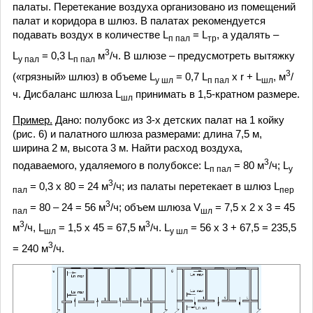
палаты. Перетекание воздуха организовано из помещений
палат и коридора в шлюз. В палатах рекомендуется
подавать воздух в количестве L
= L
, а удалять –
п пал
тр
3
L
= 0,3 L
м
/ч. В шлюзе – предусмотреть вытяжку
у пал
п пал
3
(«грязный» шлюз) в объеме L
= 0,7 L
х r + L
, м
/
у шл
п пал
шл
ч. Дисбаланс шлюза L
принимать в 1,5-кратном размере.
шл
Пример.
Дано: полубокс из 3-х детских палат на 1 койку
(рис. 6) и палатного шлюза размерами: длина 7,5 м,
ширина 2 м, высота 3 м. Найти расход воздуха,
3
подаваемого, удаляемого в полубоксе: L
= 80 м
/ч; L
п пал
у
3
= 0,3 х 80 = 24 м
/ч; из палаты перетекает в шлюз L
пал
пер
3
= 80 – 24 = 56 м
/ч; объем шлюза V
= 7,5 х 2 х 3 = 45
пал
шл
3
3
м
/ч, L
= 1,5 х 45 = 67,5 м
/ч. L
= 56 х 3 + 67,5 = 235,5
шл
у шл
3
= 240 м
/ч.