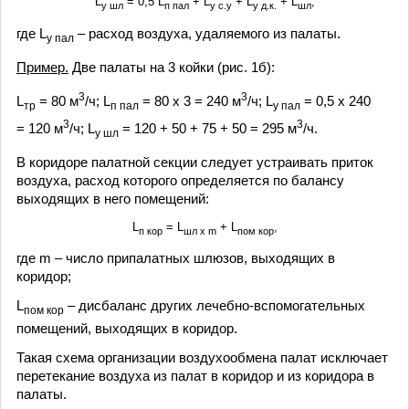
L
= 0,5 L
+ L
+ L
+ L
,
у шл
п пал
у с.у
у д.к.
шл
где L
– расход воздуха, удаляемого из палаты.
у пал
Пример.
Две палаты на 3 койки (рис. 1б):
3
3
L
= 80 м
/ч; L
= 80 х 3 = 240 м
/ч; L
= 0,5 x 240
тр
п пал
у пал
3
3
= 120 м
/ч; L
= 120 + 50 + 75 + 50 = 295 м
/ч.
у шл
В коридоре палатной секции следует устраивать приток
воздуха, расход которого определяется по балансу
выходящих в него помещений:
L
= L
+ L
,
п кор
шл х m
пом кор
где m – число припалатных шлюзов, выходящих в
коридор;
L
– дисбаланс других лечебно-вспомогательных
пом кор
помещений, выходящих в коридор.
Такая схема организации воздухообмена палат исключает
перетекание воздуха из палат в коридор и из коридора в
палаты.