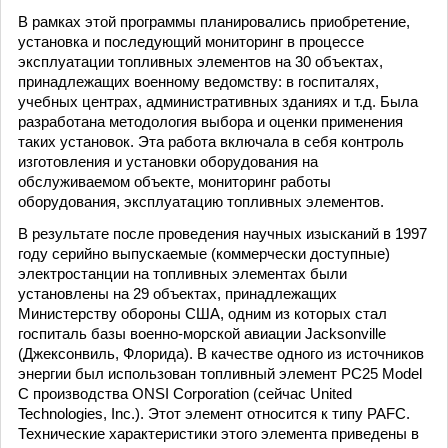
В рамках этой программы планировались приобретение,
установка и последующий мониторинг в процессе
эксплуатации топливных элементов на 30 объектах,
принадлежащих военному ведомству: в госпиталях,
учебных центрах, административных зданиях и т.д. Была
разработана методология выбора и оценки применения
таких установок. Эта работа включала в себя контроль
изготовления и установки оборудования на
обслуживаемом объекте, мониторинг работы
оборудования, эксплуатацию топливных элементов.
В результате после проведения научных изысканий в 1997
году серийно выпускаемые (коммерчески доступные)
электростанции на топливных элементах были
установлены на 29 объектах, принадлежащих
Министерству обороны США, одним из которых стал
госпиталь базы военно-морской авиации Jacksonville
(Джексонвиль, Флорида). В качестве одного из источников
энергии был использован топливный элемент PC25 Model
C производства ONSI Corporation (сейчас United
Technologies, Inc.). Этот элемент относится к типу PAFC.
Технические характеристики этого элемента приведены в