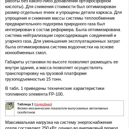
работы без какого-либо добавления ортофосфорной
кислоты). Для снижения стоимости был оптимизирован
размер отдельных ячеек и упрощены детали каркаса. Для
упрощения и снижения массы системы теплообменник
предварительного подогрева природного газа был
интегрирован в состав реформера. Была оптимизирована
система нейтрализации серосодержащих соединений и
угарного газа. Для уменьшения эксплуатационных затрат
была оптимизирована система водоочистки на основе
ионообменных смол.
Габариты установки по высоте позволяют размещать ее
внутри здания, а масса позволяет осуществлять
транспортировку на грузовой платформе
грузоподъемностью 15 тонн.
В табл. 1 приведены технические характеристики
топливного элемента FP-100.
Таблица 1
(
подробнее
)
Физико-механические показатели выпускаемых автоклавных
газобетонов
Максимальная нагрузка на систему энергоснабжения
отеля составляет 250 кВт, однако во внепиковый период