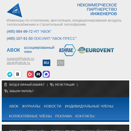
НЕКОММЕРЧЕСКОЕ
ПАРТНЕРСТВО
ИНЖЕНЕРОВ
Инженеры по отоплению, вентиляции, кондиционированию воздуха,
теплоснабжению и строительной теплофизике
(495) 984-99-72
НП "АВОК"
(495) 107-91-50
ООО ИИП "АВОК-ПРЕСС"
ассоциированный
АВОК
член
support@abok.ru
abok@abok.ru
RU
EN
ВХОД В ЛИЧНЫЙ КАБИНЕТ
|
РЕГИСТРАЦИЯ
|
ЗАБЫЛИ ПАРОЛЬ?
АВОК
ЖУРНАЛЫ
НОВОСТИ
ИНДИВИДУАЛЬНЫЕ ЧЛЕНЫ
КОЛЛЕКТИВНЫЕ ЧЛЕНЫ
РЕКЛАМА
КОНТАКТЫ