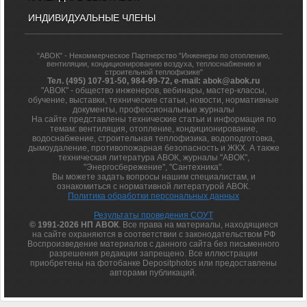
ИНДИВИДУАЛЬНЫЕ ЧЛЕНЫ
"АВОК" - Некоммерческое Партнерство "Инженеры по отоплению,
вентиляции, кондиционированию воздуха, теплоснабжению и
строительной теплофизике"
Тел. (495) 107-91-50, 984-99-72, e-mail: abok@abok.ru
"АВОК" - общество инженеров, вебинары, мастер-классы,
обучение, выставки, технические статьи, новости, нормативные
документы, профессиональные журналы
На сайте представлены технические статьи и информация по
темам: вентиляция, отопление, кондиционирование,
водоснабжение, строительная теплофизика, водоподготовка,
дымоудаление, противопожарная безопасность и ЖКХ. А также
техническая литература АВОК, журналы "АВОК",
"Энергосбережение", "Сантехника".
Вы можете задать вопросы нашим специалистам, и
ознакомиться с нормативной литературой АВОК.
Политика обработки персональных данных
Результаты проведения СОУТ
© 1991-2026 НП АВОК
. Все права на материалы, находящиеся
на сайте охраняются в соответствии с законодательством РФ
Воспроизведение материалов с данного сайта без письменного
разрешения редакции запрещено. Все иллюстрации
приобретены на фотобанке Depositphotos или предоставлены
авторами публикаций.