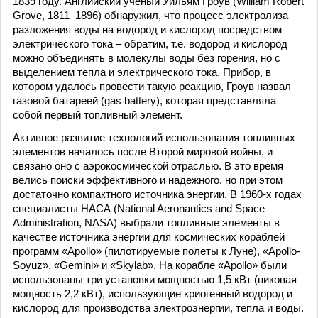
1839 году. Английский ученый Уильям Гроув (William Robert
Grove, 1811–1896) обнаружил, что процесс электролиза –
разложения воды на водород и кислород посредством
электрического тока – обратим, т.е. водород и кислород
можно объединять в молекулы воды без горения, но с
выделением тепла и электрического тока. Прибор, в
котором удалось провести такую реакцию, Гроув назвал
газовой батареей (gas battery), которая представляла
собой первый топливный элемент.
Активное развитие технологий использования топливных
элементов началось после Второй мировой войны, и
связано оно с аэрокосмической отраслью. В это время
велись поиски эффективного и надежного, но при этом
достаточно компактного источника энергии. В 1960-х годах
специалисты НАСА (National Aeronautics and Space
Administration, NASA) выбрали топливные элементы в
качестве источника энергии для космических кораблей
программ «Apollo» (пилотируемые полеты к Луне), «Apollo-
Soyuz», «Gemini» и «Skylab». На корабле «Apollo» были
использованы три установки мощностью 1,5 кВт (пиковая
мощность 2,2 кВт), использующие криогенный водород и
кислород для производства электроэнергии, тепла и воды.