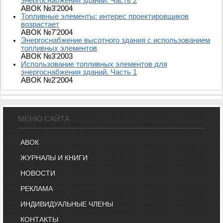
энергоснабжения зданий. Часть 2
АВОК №3'2004
Топливные элементы: интерес проектировщиков
возрастает
АВОК №7'2004
Энергоснабжение высотного здания с использованием
топливных элементов
АВОК №3'2003
Использование топливных элементов для
энергоснабжения зданий. Часть 1
АВОК №2'2004
МЕНЮ САЙТА
АВОК
ЖУРНАЛЫ И КНИГИ
НОВОСТИ
РЕКЛАМА
ИНДИВИДУАЛЬНЫЕ ЧЛЕНЫ
КОНТАКТЫ