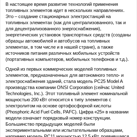
В настоящее время развитие технологий применения
топливных элементов идет в нескольких направлениях.
Это – создание стационарных электростанций на
топливных элементах (как для централизованного, так и
для децентрализованного энергоснабжения),
энергетических установок транспортных средств (созданы
образцы автомобилей и автобусов на топливных
элементах, в том числе и в нашей стране), а также
источников питания различных мобильных устройств
(портативных компьютеров, мобильных телефонов и т.д.).
Одной из первых коммерческих моделей топливных
элементов, предназначенных для автономного тепло- и
электроснабжения зданий, стала модель PC25 Model A
производства компании ONSI Corporation (сейчас United
Technologies, Inc.). Этот топливный элемент номинальной
мощностью 200 кВт относится к типу элементов с
электролитом на основе ортофосфорной кислоты
(Phosphoric Acid Fuel Cells, PAFC). Цифра «25» в названии
модели означает порядковый номер конструкции.
Большинство предыдущих моделей были
экспериментальными или испытательными образцами,
например модель PC11 мощностью 12,5 кВт, появившаяся