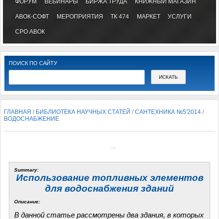
ФОРУМ
ВЕБИНАРЫ
БИРЖА ТРУДА
КНИЖНЫЙ МАГАЗИН
АВОК-СОФТ
МЕРОПРИЯТИЯ
ТК 474
МАРКЕТ
УСЛУГИ
СРО АВОК
ПОИСК ПО САЙТУ
ГЛАВНАЯ
/
БИБЛИОТЕКА НАУЧНЫХ СТАТЕЙ
/
САНТЕХНИКА №5'2014
/
ВОДОСНАБЖЕНИЕ
...
Summary:
Использование топливных элементов
для водоснабжения зданий
Описание:
В данной статье рассмотрены два здания, в которых