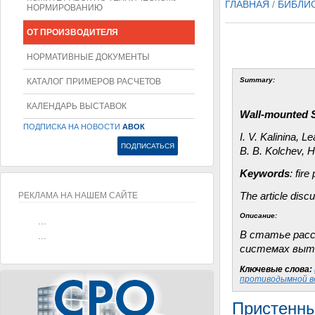
ГЛАВНАЯ
/
БИБЛИ
НОРМИРОВАНИЮ
ОТ ПРОИЗВОДИТЕЛЯ
НОРМАТИВНЫЕ ДОКУМЕНТЫ
Summary:
КАТАЛОГ ПРИМЕРОВ РАСЧЕТОВ
КАЛЕНДАРЬ ВЫСТАВОК
Wall-mounted 
ПОДПИСКА НА НОВОСТИ
АВОК
I. V.
Kalinina
, Le
B. B.
Kolchev
, 
Keywords
: fir
РЕКЛАМА НА НАШЕМ САЙТЕ
The article dis
Описание:
...
В
статье
рас
...
системах
в
ыт
Ключевые слова:
противодымной в
Пристенны