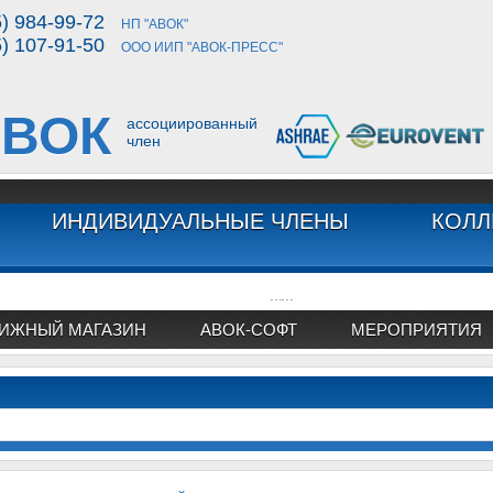
5) 984-99-72
НП "АВОК"
5) 107-91-50
ООО ИИП "АВОК-ПРЕСС"
ВОК
ассоциированный
член
ИНДИВИДУАЛЬНЫЕ ЧЛЕНЫ
КОЛЛ
...
...
ИЖНЫЙ МАГАЗИН
АВОК-СОФТ
МЕРОПРИЯТИЯ