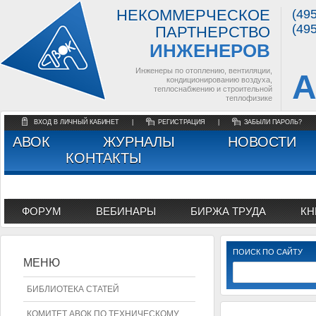
НЕКОММЕРЧЕСКОЕ
(49
(49
ПАРТНЕРСТВО
ИНЖЕНЕРОВ
Инженеры по отоплению, вентиляции,
А
кондиционированию воздуха,
теплоснабжению и строительной
теплофизике
ВХОД В ЛИЧНЫЙ КАБИНЕТ
|
РЕГИСТРАЦИЯ
|
ЗАБЫЛИ ПАРОЛЬ?
АВОК
ЖУРНАЛЫ
НОВОСТИ
КОНТАКТЫ
ФОРУМ
ВЕБИНАРЫ
БИРЖА ТРУДА
КН
ПОИСК ПО САЙТУ
МЕНЮ
БИБЛИОТЕКА СТАТЕЙ
КОМИТЕТ АВОК ПО ТЕХНИЧЕСКОМУ