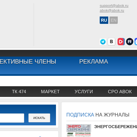
support@abok.ru
abok@abok.ru
RU
EN
ЕКТИВНЫЕ ЧЛЕНЫ
РЕКЛАМА
ТК 474
МАРКЕТ
УСЛУГИ
СРО АВОК
ПОДПИСКА
НА ЖУРНАЛЫ
АВОК
ЭНЕРГОСБЕРЕЖЕН