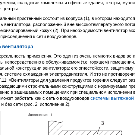
ужения, складские комплексы и офисные здания, театры, музеи 
е центры.
альный пристенный состоит из корпуса (1), в котором находится
ь вентилятора, расположенный вне высокотемпературного пото
моизолированный кожух (2). При необходимости вентилятор мо
 присоединения к сети воздуховодов.
 вентилятора
ерсальность применения. Это один из очень немногих видов вен
ы непосредственно в обслуживаемом (т.е. горящем) помещении
альной конструкции вентилятора: его огнестойкости, защитному
я, системе охлаждения электродвигателя. И это не противореч
. 7.11: «Вентиляторы для удаления продуктов горения следует р
граждающими строительными конструкциями с нормируемым пре
енно в защищаемых помещениях при специальном исполнении в
р может работать как с сетью воздуховодов
системы вытяжной
к и без сети (рис. 2, исполнение 2).