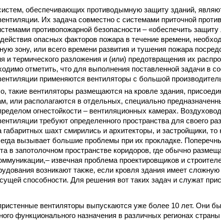
систем, обеспечивающих противодымную защиту зданий, являю
ентиляции. Их задача совместно с системами приточной проти
истемами противопожарной безопасности – «обеспечить защиту 
здействия опасных факторов пожара в течение времени, необхо
ную зону, или всего времени развития и тушения пожара посре
ия и термического разложения и (или) предотвращения их распр
обходимо отметить, что для выполнения поставленной задачи в 
вентиляции применяются вентиляторы с большой производител
ило, такие вентиляторы размещаются на кровле здания, присоед
, или располагаются в отдельных, специально предназначенн
ределом огнестойкости – вентиляционных камерах. Воздухово
ентиляции требуют определенного пространства для своего ра
 габаритных шахт смирились и архитекторы, и застройщики, то
егда вызывает большие проблемы при их прокладке. Поперечные
та в запотолочном пространстве коридоров, где обычно размещ
оммуникации,– извечная проблема проектировщиков и строител
удования возникают также, если кровля здания имеет сложную
есущей способности. Для решения вот таких задач и служат пр
пристенные вентиляторы выпускаются уже более 10 лет. Они б
ного функционального назначения в различных регионах страны 