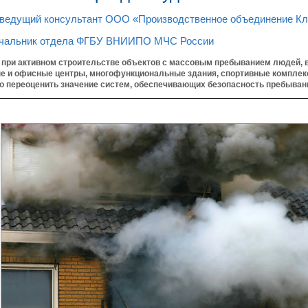
 ведущий консультант ООО «Производственное объединение К
ачальник отдела ФГБУ ВНИИПО МЧС России
 при активном строительстве объектов с массовым пребыванием людей, 
ые и офисные центры, многофункциональные здания, спортивные комплек
о переоценить значение систем, обеспечивающих безопасность пребывани