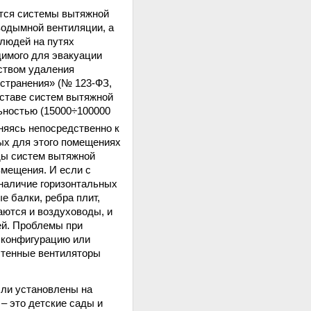
тся системы вытяжной
водымной вентиляции, а
людей на путях
димого для эвакуации
дством удаления
остранения» (№ 123-ФЗ,
составе систем вытяжной
ьностью (15000÷100000
иняясь непосредственно к
ых для этого помещениях
ды систем вытяжной
змещения. И если с
 наличие горизонтальных
 балки, ребра плит,
аются и воздуховоды, и
ей. Проблемы при
 конфигурацию или
истенные вентиляторы
ыли установлены на
– это детские сады и