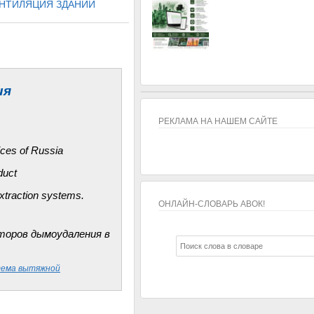
НТИЛЯЦИЯ ЗДАНИЙ
ия
РЕКЛАМА НА НАШЕМ САЙТЕ
ices of Russia
duct
xtraction systems.
ОНЛАЙН-СЛОВАРЬ АВОК!
ОНЛАЙН-СЛОВАРЬ АВОК!
торо
в
дымоудаления
в
тема вытяжной