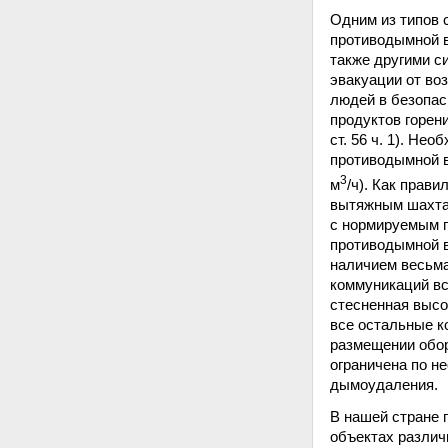
Одним из типов 
противодымной в
также другими с
эвакуации от во
людей в безопас
продуктов горен
ст. 56 ч. 1). Не
противодымной 
3
м
/ч). Как прав
вытяжным шахтам
с нормируемым п
противодымной в
наличием весьма
коммуникаций вс
стесненная высо
все остальные к
размещении обор
ограничена по н
дымоудаления.
В нашей стране 
объектах различ