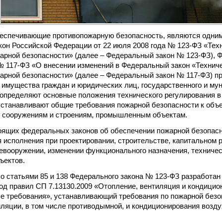
еспечивающие противопожарную безопасность, являются одним
он Российской Федерации от 22 июля 2008 года № 123-ФЗ «Техн
арной безопасности» (далее – Федеральный закон № 123-ФЗ), Ф
№ 117-ФЗ «О внесении изменений в Федеральный закон «Техниче
арной безопасности» (далее – Федеральный закон № 117-ФЗ) п
, имущества граждан и юридических лиц, государственного и м
 определяют основные положения технического регулирования в
устанавливают общие требования пожарной безопасности к объе
, сооружениям и строениям, промышленным объектам.
оящих федеральных законов об обеспечении пожарной безопас
 исполнения при проектировании, строительстве, капитальном р
евооружении, изменении функционального назначения, техниче
ъектов.
со статьями 85 и 138 Федерального закона № 123-ФЗ разработан 
вод правил СП 7.13130.2009 «Отопление, вентиляция и кондицио
 требования», устанавливающий требования по пожарной безо
иляции, в том числе противодымной, и кондиционирования возд