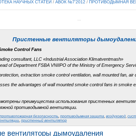
ОТЕКА НАУЧНЫХ СТАТЕЙ
/
АВОК №7'2012
/
ПРОТИВОДЫМНАЯ ВЕ
...
Пристенные вентиляторы дымоудален
Smoke Control Fans
ading consultant, LLC «Industrial Association
Klimatventmash
»
Head of Department
FSBA
VNIIPO
of the Ministry of Emergency Serv
e protection, extraction smoke control ventilation, wall mounted fan, air 
cusses the advantages of wall mounted smoke control fans in smoke e
смотрены
преимущест
ва
использо
в
ания
пристенных
в
ентиля
яжной
проти
в
одымной
в
ентиляции
.
противопожарная безопасность
,
противодымная защита
,
воздуховод
,
сис
ентиляции
,
пристенный вентилятор
е вентиляторы дымоудаления