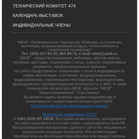
ТЕХНИЧЕСКИЙ КОМИТЕТ 474
КАЛЕНДАРЬ ВЫСТАВОК
ИНДИВИДУАЛЬНЫЕ ЧЛЕНЫ
"АВОК" - Некоммерческое Партнерство "Инженеры по отоплению,
вентиляции, кондиционированию воздуха, теплоснабжению и
строительной теплофизике"
Тел. (495) 107-91-50, 984-99-72, e-mail: abok@abok.ru
"АВОК" - общество инженеров, вебинары, мастер-классы,
обучение, выставки, технические статьи, новости, нормативные
документы, профессиональные журналы
На сайте представлены технические статьи и информация по
темам: вентиляция, отопление, кондиционирование,
водоснабжение, строительная теплофизика, водоподготовка,
дымоудаление, противопожарная безопасность и ЖКХ. А также
техническая литература АВОК, журналы "АВОК",
"Энергосбережение", "Сантехника".
Вы можете задать вопросы нашим специалистам, и
ознакомиться с нормативной литературой АВОК.
Политика обработки персональных данных
Результаты проведения СОУТ
© 1991-2026 НП АВОК
. Все права на материалы, находящиеся
на сайте охраняются в соответствии с законодательством РФ
Воспроизведение материалов с данного сайта без письменного
разрешения редакции запрещено. Все иллюстрации
приобретены на фотобанке Depositphotos или предоставлены