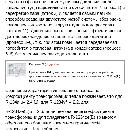
сепаратор фазы при промежуточном давлении после
попадания туда парожидкостной смеси (поток 7 на рис. 1) и
перегретого пара (поток 2) и является самым легким
способом создания двухступенчатой системы (без риска
попадания жидкости во вторую ступень компрессора с
потоком 11). Дополнительное повышение эффективности
дает переохлаждение хладагента в переохладителе
(процесс 3–6), т. к. при этом повышается передаваемая
потребителю тепловая нагрузка в конденсаторе (процесс
5–6) без увеличения расхода хладагента.
Рисунок 3 (
подробнее
)
Прогнозная P-H диаграмма тепловых процессов работы
двухступенчатого теплового насоса на хладагенте 1234ze(E)
на сточных водах
Сравнение характеристик теплового насоса по
коэффициенту трансформации тепла показывает, что для
R-134а μ= 2,4 [1], для R-1234yf = 2,2, для
R-1234ze(E)μ = 2,6. Большее значение коэффициента
трансформации для хладагента R-1234ze(E) во многом
обусловлено большим значением критической
температуры (см. таблицу).