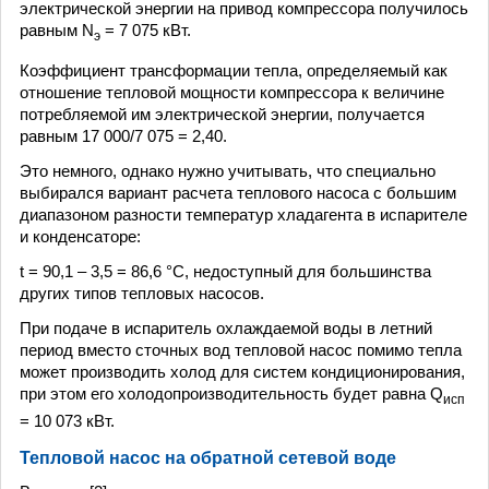
электрической энергии на привод компрессора получилось
равным N
= 7 075 кВт.
э
Коэффициент трансформации тепла, определяемый как
отношение тепловой мощности компрессора к величине
потребляемой им электрической энергии, получается
равным 17 000/7 075 = 2,40.
Это немного, однако нужно учитывать, что специально
выбирался вариант расчета теплового насоса с большим
диапазоном разности температур хладагента в испарителе
и конденсаторе:
t = 90,1 – 3,5 = 86,6 °С, недоступный для большинства
других типов тепловых насосов.
При подаче в испаритель охлаждаемой воды в летний
период вместо сточных вод тепловой насос помимо тепла
может производить холод для систем кондиционирования,
при этом его холодопроизводительность будет равна Q
исп
= 10 073 кВт.
Тепловой насос на обратной сетевой воде