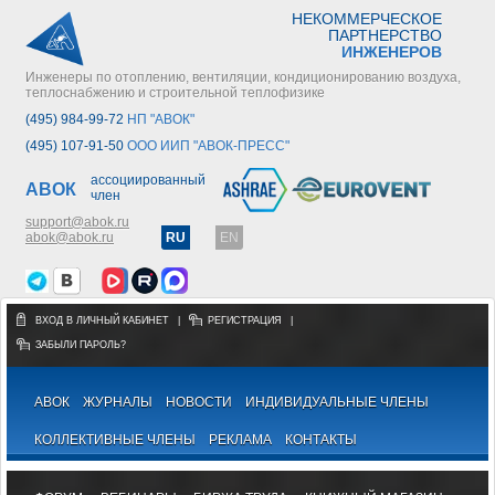
НЕКОММЕРЧЕСКОЕ
ПАРТНЕРСТВО
ИНЖЕНЕРОВ
Инженеры по отоплению, вентиляции, кондиционированию воздуха,
теплоснабжению и строительной теплофизике
(495) 984-99-72
НП "АВОК"
(495) 107-91-50
ООО ИИП "АВОК-ПРЕСС"
ассоциированный
АВОК
член
support@abok.ru
abok@abok.ru
RU
EN
ВХОД В ЛИЧНЫЙ КАБИНЕТ
|
РЕГИСТРАЦИЯ
|
ЗАБЫЛИ ПАРОЛЬ?
АВОК
ЖУРНАЛЫ
НОВОСТИ
ИНДИВИДУАЛЬНЫЕ ЧЛЕНЫ
КОЛЛЕКТИВНЫЕ ЧЛЕНЫ
РЕКЛАМА
КОНТАКТЫ