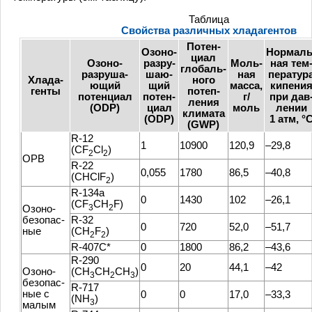
Таблица
Свойства различных хладагентов
Потен-
Озоно-
Нормаль
циал
Озоно-
разру-
Моль-
ная тем
глобаль-
разруша-
шаю-
ная
ператур
Хлада-
ного
ющий
щий
масса,
кипени
генты
потеп-
потенциал
потен-
г/
при дав
ления
(ODP)
циал
моль
лении
климата
(ODP)
1 атм, °
(GWP)
R-12
1
10900
120,9
–29,8
(CF
Cl
)
2
2
ОРВ
R-22
0,055
1780
86,5
–40,8
(CHClF
)
2
R-134a
0
1430
102
–26,1
(CF
CH
F)
3
2
Озоно-
безопас-
R-32
0
720
52,0
–51,7
ные
(CH
F
)
2
2
R-407C*
0
1800
86,2
–43,6
R-290
0
20
44,1
–42
Озоно-
(CH
CH
CH
)
3
2
3
безопас-
R-717
ные с
0
0
17,0
–33,3
(NH
)
3
малым