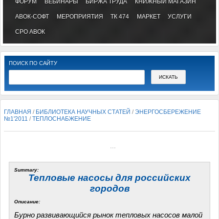
ФОРУМ
ВЕБИНАРЫ
БИРЖА ТРУДА
КНИЖНЫЙ МАГАЗИН
АВОК-СОФТ
МЕРОПРИЯТИЯ
ТК 474
МАРКЕТ
УСЛУГИ
СРО АВОК
ПОИСК ПО САЙТУ
ГЛАВНАЯ
/
БИБЛИОТЕКА НАУЧНЫХ СТАТЕЙ
/
ЭНЕРГОСБЕРЕЖЕНИЕ
№1'2011
/
ТЕПЛОСНАБЖЕНИЕ
...
Summary:
Тепловые насосы для российских
городов
Описание:
Бурно развивающийся рынок тепловых насосов малой