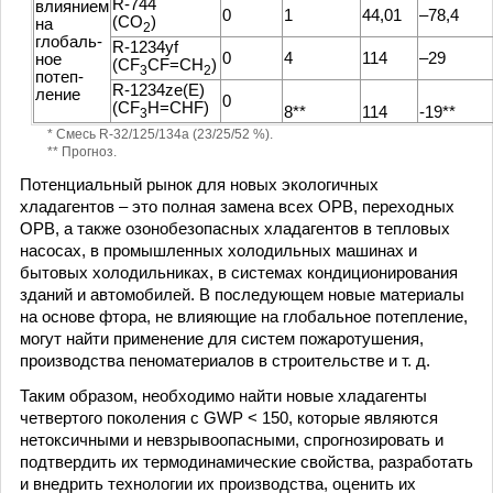
R-744
влиянием
0
1
44,01
–78,4
(CO
)
на
2
глобаль-
R-1234yf
0
4
114
–29
ное
(CF
CF=CH
)
3
2
потеп-
R-1234ze(E)
ление
0
(CF
H=CHF)
8**
114
-19**
3
* Смесь R-32/125/134a (23/25/52 %).
** Прогноз.
Потенциальный рынок для новых экологичных
хладагентов – это полная замена всех ОРВ, переходных
ОРВ, а также озонобезопасных хладагентов в тепловых
насосах, в промышленных холодильных машинах и
бытовых холодильниках, в системах кондиционирования
зданий и автомобилей. В последующем новые материалы
на основе фтора, не влияющие на глобальное потепление,
могут найти применение для систем пожаротушения,
производства пеноматериалов в строительстве и т. д.
Таким образом, необходимо найти новые хладагенты
четвертого поколения с GWP < 150, которые являются
нетоксичными и невзрывоопасными, спрогнозировать и
подтвердить их термодинамические свойства, разработать
и внедрить технологии их производства, оценить их