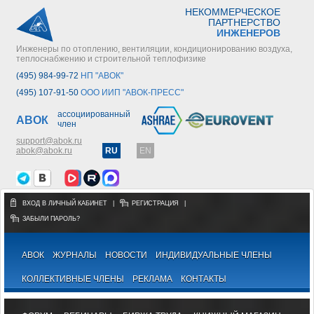
НЕКОММЕРЧЕСКОЕ
ПАРТНЕРСТВО
ИНЖЕНЕРОВ
Инженеры по отоплению, вентиляции, кондиционированию воздуха,
теплоснабжению и строительной теплофизике
(495) 984-99-72
НП "АВОК"
(495) 107-91-50
ООО ИИП "АВОК-ПРЕСС"
ассоциированный
АВОК
член
support@abok.ru
abok@abok.ru
RU
EN
ВХОД В ЛИЧНЫЙ КАБИНЕТ
|
РЕГИСТРАЦИЯ
|
ЗАБЫЛИ ПАРОЛЬ?
АВОК
ЖУРНАЛЫ
НОВОСТИ
ИНДИВИДУАЛЬНЫЕ ЧЛЕНЫ
КОЛЛЕКТИВНЫЕ ЧЛЕНЫ
РЕКЛАМА
КОНТАКТЫ