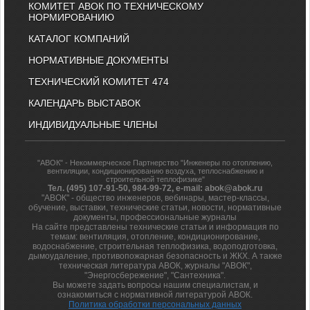
КОМИТЕТ АВОК ПО ТЕХНИЧЕСКОМУ
НОРМИРОВАНИЮ
КАТАЛОГ КОМПАНИЙ
НОРМАТИВНЫЕ ДОКУМЕНТЫ
ТЕХНИЧЕСКИЙ КОМИТЕТ 474
КАЛЕНДАРЬ ВЫСТАВОК
ИНДИВИДУАЛЬНЫЕ ЧЛЕНЫ
"АВОК" - Некоммерческое Партнерство "Инженеры по отоплению,
вентиляции, кондиционированию воздуха, теплоснабжению и
строительной теплофизике"
Тел. (495) 107-91-50, 984-99-72, e-mail: abok@abok.ru
"АВОК" - общество инженеров, вебинары, мастер-классы,
обучение, выставки, технические статьи, новости, нормативные
документы, профессиональные журналы
На сайте представлены технические статьи и информация по
темам: вентиляция, отопление, кондиционирование,
водоснабжение, строительная теплофизика, водоподготовка,
дымоудаление, противопожарная безопасность и ЖКХ. А также
техническая литература АВОК, журналы "АВОК",
"Энергосбережение", "Сантехника".
Вы можете задать вопросы нашим специалистам, и
ознакомиться с нормативной литературой АВОК.
Политика обработки персональных данных