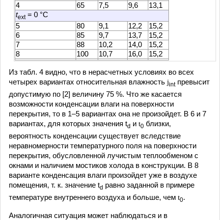
4
65
7,5
9,6
13,1
t
= 0 °С
ext
5
80
9,1
12,2
15,2
6
85
9,7
13,7
15,2
7
88
10,2
14,0
15,2
8
100
10,7
16,0
15,2
Из табл. 4 видно, что в нерасчетных условиях во всех
четырех вариантах относительная влажность
j
превысит
int
допустимую по [2] величину 75 %. Что же касается
возможности конденсации влаги на поверхности
перекрытия, то в 1–5 вариантах она не произойдет. В 6 и 7
вариантах, для которых значения t
и
t
близки,
d
0
вероятность конденсации существует вследствие
неравномерности температурного поля на поверхности
перекрытия, обусловленной лучистым теплообменом с
окнами и наличием мостиков холода в конструкции. В 8
варианте конденсация влаги произойдет уже в воздухе
помещения, т. к. значение t
равно заданной в примере
d
температуре внутреннего воздуха и больше, чем
t
.
0
Аналогичная ситуация может наблюдаться и в