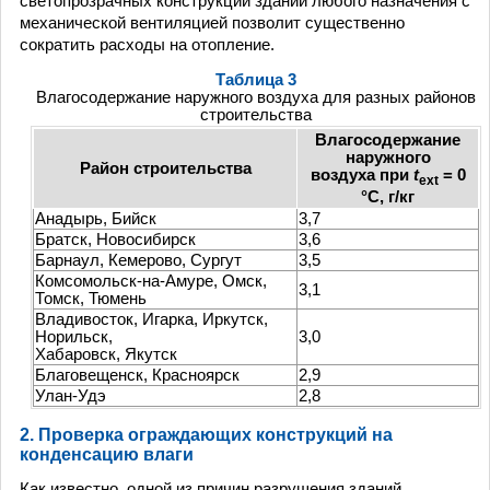
светопрозрачных конструкций зданий любого назначения с
механической вентиляцией позволит существенно
сократить расходы на отопление.
Таблица 3
Влагосодержание наружного воздуха для разных районов
строительства
Влагосодержание
наружного
Район строительства
воздуха при
t
= 0
ext
°C, г/кг
Анадырь, Бийск
3,7
Братск, Новосибирск
3,6
Барнаул, Кемерово, Сургут
3,5
Комсомольск-на-Амуре, Омск,
3,1
Томск, Тюмень
Владивосток, Игарка, Иркутск,
Норильск,
3,0
Хабаровск, Якутск
Благовещенск, Красноярск
2,9
Улан-Удэ
2,8
2. Проверка ограждающих конструкций на
конденсацию влаги
Как известно, одной из причин разрушения зданий