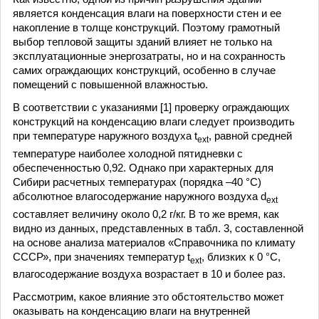
является конденсация влаги на поверхности стен и ее
накопление в толще конструкций. Поэтому грамотный
выбор тепловой защиты зданий влияет не только на
эксплуатационные энергозатраты, но и на сохранность
самих ограждающих конструкций, особенно в случае
помещений с повышенной влажностью.
В соответствии с указаниями [1] проверку ограждающих
конструкций на конденсацию влаги следует производить
при температуре наружного воздуха t
, равной средней
ext
температуре наиболее холодной пятидневки с
обеспеченностью 0,92. Однако при характерных для
Сибири расчетных температурах (порядка –40 °С)
абсолютное влагосодержание наружного воздуха d
ext
составляет величину около 0,2 г/кг. В то же время, как
видно из данных, представленных в табл. 3, составленной
на основе анализа материалов «Справочника по климату
СССР», при значениях температур t
, близких к 0 °С,
ext
влагосодержание воздуха возрастает в 10 и более раз.
Рассмотрим, какое влияние это обстоятельство может
оказывать на конденсацию влаги на внутренней