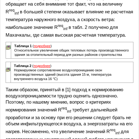
обращает на себя внимание тот факт, что на величину
req
R
в большей степени оказывает влияние не расчетная
inf
температура наружного воздуха, а скорость ветра:
req
наибольшее значение R
в табл. 2 получено для
inf
Махачкалы, где самая высокая расчетная температура.
Таблица 1
(
подробнее
)
Относительное увеличение общих тепловых потерь производственного
здания за отопительный период для разных районов строительства
Таблица 2
(
подробнее
)
Нормируемое сопротивление воздухопроницанию окон
производственных зданий (высота здания 15 м, температура
внутреннего воздуха 16 °С)
Таким образом, принятый в [1] подход к нормированию
воздухопроницаемости трудно оценить однозначно.
Поэтому, по нашему мнению, вопрос о критериях
req
нормирования значений R
требует дальнейшей
inf
проработки и за основу при его решении следует брать не
объем инфильтрующегося воздуха, а энергозатраты на его
req
нагрев. Несомненно, что увеличение значений R
для
inf