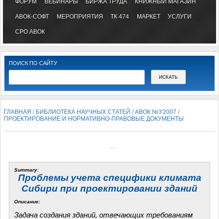
ФОРУМ
ВЕБИНАРЫ
БИРЖА ТРУДА
КНИЖНЫЙ МАГАЗИН
АВОК-СОФТ
МЕРОПРИЯТИЯ
ТК 474
МАРКЕТ
УСЛУГИ
СРО АВОК
ПОИСК ПО САЙТУ
ГЛАВНАЯ
/
БИБЛИОТЕКА НАУЧНЫХ СТАТЕЙ
/
АВОК №3'2007
/
ПРОЕКТИРОВАНИЕ И НОРМАТИВНО-ПРАВОВЫЕ ДОКУМЕНТЫ
...
Summary:
Проблемы учета специфики климата
Сибири при проектировании зданий
Описание:
Задача создания зданий, отвечающих требованиям