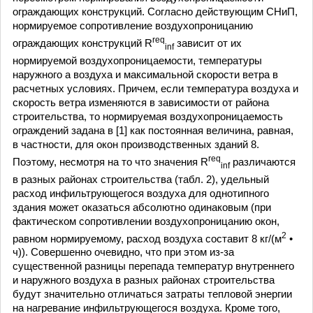
ограждающих конструкций. Согласно действующим СНиП,
нормируемое сопротивление воздухопроницанию
req
ограждающих конструкций R
зависит от их
inf
нормируемой воздухопроницаемости, температуры
наружного а воздуха и максимальной скорости ветра в
расчетных условиях. Причем, если температура воздуха и
скорость ветра изменяются в зависимости от района
строительства, то нормируемая воздухопроницаемость
ограждений задана в [1] как постоянная величина, равная,
в частности, для окон производственных зданий 8.
req
Поэтому, несмотря на то что значения R
различаются
inf
в разных районах строительства (табл. 2), удельный
расход инфильтрующегося воздуха для однотипного
здания может оказаться абсолютно одинаковым (при
фактическом сопротивлении воздухопроницанию окон,
2
равном нормируемому, расход воздуха составит 8 кг/(м
•
ч)). Совершенно очевидно, что при этом из-за
существенной разницы перепада температур внутреннего
и наружного воздуха в разных районах строительства
будут значительно отличаться затраты тепловой энергии
на нагревание инфильтрующегося воздуха. Кроме того,