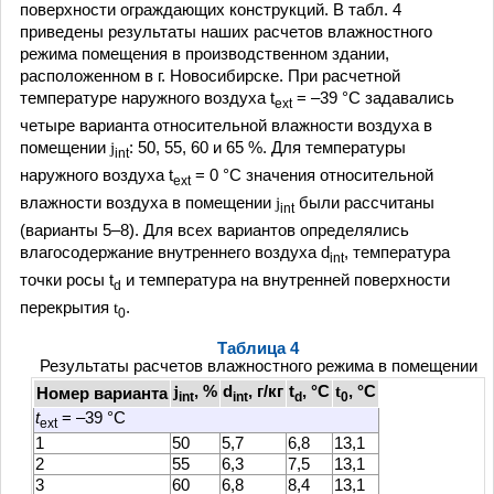
поверхности ограждающих конструкций. В табл. 4
приведены результаты наших расчетов влажностного
режима помещения в производственном здании,
расположенном в г. Новосибирске. При расчетной
температуре наружного воздуха t
= –39 °С задавались
ext
четыре варианта относительной влажности воздуха в
помещении
j
: 50, 55, 60 и 65 %. Для температуры
int
наружного воздуха t
= 0 °С значения относительной
ext
влажности воздуха в помещении
j
были рассчитаны
int
(варианты 5–8). Для всех вариантов определялись
влагосодержание внутреннего воздуха d
, температура
int
точки росы t
и температура на внутренней поверхности
d
перекрытия
t
.
0
Таблица 4
Результаты расчетов влажностного режима в помещении
j
, %
d
, г/кг
t
, °С
t
, °С
Номер варианта
int
int
d
0
t
= –39 °С
ext
1
50
5,7
6,8
13,1
2
55
6,3
7,5
13,1
3
60
6,8
8,4
13,1