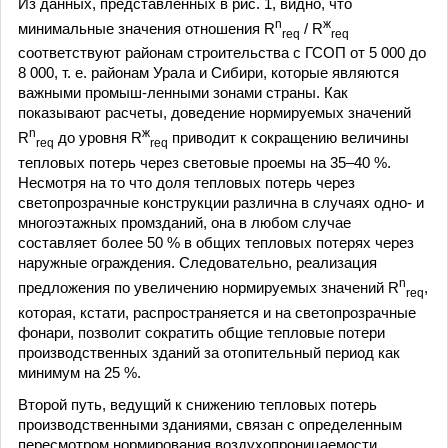
Из данных, представленных в рис. 1, видно, что
n
ж
минимальные значения отношения R
/ R
req
req
соответствуют районам строительства с ГСОП от 5 000 до
8 000, т. е. районам Урала и Сибири, которые являются
важными промыш-ленными зонами страны. Как
показывают расчеты, доведение нормируемых значений
n
ж
R
до уровня R
приводит к сокращению величины
req
req
тепловых потерь через световые проемы на 35–40 %.
Несмотря на то что доля тепловых потерь через
светопрозрачные конструкции различна в случаях одно- и
многоэтажных промзданий, она в любом случае
составляет более 50 % в общих тепловых потерях через
наружные ограждения. Следовательно, реализация
n
предложения по увеличению нормируемых значений R
,
req
которая, кстати, распространяется и на светопрозрачные
фонари, позволит сократить общие тепловые потери
производственных зданий за отопительный период как
минимум на 25 %.
Второй путь, ведущий к снижению тепловых потерь
производственными зданиями, связан с определенным
пересмотром нормирования воздухопроницаемости