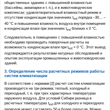
общественных зданиях с повышенной влажностью
(бассейны, аквапарки и т. п.), и в животноводческих
комплексах: удовлетворительный влажностный режим и
отсутствие конденсации при значениях t
порядка –30… –
ext
40 °С и повышенная влажность воздуха внутри помещения
и конденсация влаги при значениях t
близких к 0 °С.
ext
Следовательно, в помещениях с повышенной влажностью
необходимо производить поверочные расчеты на
возможность конденсации влаги при t
= 0 °С. Этот вывод
ext
подтверждается результатами натурных обследований и
опытом эксплуатации промышленных и животноводческих
зданий.
3. Определение числа расчетных режимов работы
систем климатизации
В соответствие с нормами [2] расчет систем климатизации
производится на три режима: теплый, холодный и
переходный, т. е. при трех характерных температурах
наружного воздуха. Для условий Сибири разница в
расчетных температурах t
для холодного и переходного
ext
периодов может составлять 50 и более градусов. Можно