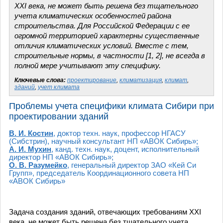
ХХI века, не может быть решена без тщательного
учета климатических особенностей района
строительства. Для Российской Федерации с ее
огромной территорией характерны существенные
отличия климатических условий. Вместе с тем,
строительные нормы, в частности [1, 2], не всегда в
полной мере учитывают эту специфику.
Ключевые слова:
проектирование
,
климатизация
,
климат
,
зданий
,
учет климата
Проблемы учета специфики климата Сибири при
проектировании зданий
В. И. Костин
, доктор техн. наук, профессор НГАСУ
(Сибстрин), научный консультант НП «АВОК Сибирь»;
А. И. Мухин
, канд. техн. наук, доцент, исполнительный
директор НП «АВОК Сибирь»;
О. В. Разумейко
, генеральный директор ЗАО «Кей Си
Групп», председатель Координационного совета НП
«АВОК Сибирь»
Задача создания зданий, отвечающих требованиям ХХI
века, не может быть решена без тщательного учета