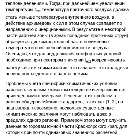
тепловыделениями. Тогда, при дальнейшем увеличении
температуры t
температура приточного воздуха должна
ext
стать меньше температуры внутреннего воздуха, а
действие архимедовых сил в этом случае совпадет по
направлению с инерционными. В результате в некоторой
части рабочей зоны (в зонах попадания приточных струй)
образуется дискомфортная область пониженных
температур и повышенной подвижности воздуха.
Очевидно, что для поддержания комфортных условий
необходимо при некотором значении t
корректировать
ext
работу систем климатизации, что означает, что холодный
период подразделяется на два режима.
Проблемы учета специфики климатических условий
районов с суровым климатом отнюдь не исчерпываются
приведенными примерами. Решение этих проблем в
рамках общероссийских стандартов, таких как [1, 2], на
наш взгляд, невозможно, поскольку существенные
климатические различия могут наблюдать даже в
пределах одного региона. Примером этого могут служить
данные по городам южной части Красноярского края, для
которых при почти одинаковых значениях расчетной