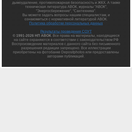
дымоудаление, противопожарная безопасность и ЖКХ. А также
техническая литература АВОК, журналы "АВОК",
"Энергосбережение", "Сантехника".
Вы можете задать вопросы нашим специалистам, и
ознакомиться с нормативной литературой АВОК.
Политика обработки персональных данных
Результаты проведения СОУТ
© 1991-2026 НП АВОК
. Все права на материалы, находящиеся
на сайте охраняются в соответствии с законодательством РФ
Воспроизведение материалов с данного сайта без письменного
разрешения редакции запрещено. Все иллюстрации
приобретены на фотобанке Depositphotos или предоставлены
авторами публикаций.