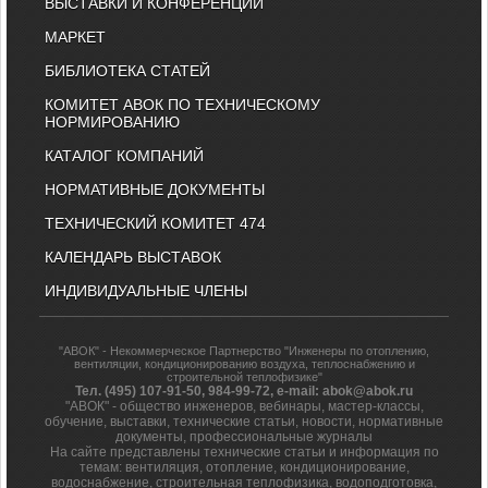
ВЫСТАВКИ И КОНФЕРЕНЦИИ
МАРКЕТ
БИБЛИОТЕКА СТАТЕЙ
КОМИТЕТ АВОК ПО ТЕХНИЧЕСКОМУ
НОРМИРОВАНИЮ
КАТАЛОГ КОМПАНИЙ
НОРМАТИВНЫЕ ДОКУМЕНТЫ
ТЕХНИЧЕСКИЙ КОМИТЕТ 474
КАЛЕНДАРЬ ВЫСТАВОК
ИНДИВИДУАЛЬНЫЕ ЧЛЕНЫ
"АВОК" - Некоммерческое Партнерство "Инженеры по отоплению,
вентиляции, кондиционированию воздуха, теплоснабжению и
строительной теплофизике"
Тел. (495) 107-91-50, 984-99-72, e-mail: abok@abok.ru
"АВОК" - общество инженеров, вебинары, мастер-классы,
обучение, выставки, технические статьи, новости, нормативные
документы, профессиональные журналы
На сайте представлены технические статьи и информация по
темам: вентиляция, отопление, кондиционирование,
водоснабжение, строительная теплофизика, водоподготовка,