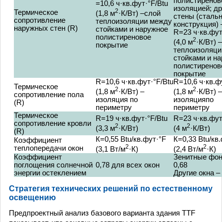
полистиренов
=10,6 ч·кв.фут·°F/Btu
изоляцией; др
2
Термическое
(1,8 м
·К/Вт) –слой
стены (сталь
сопротивление
теплоизоляции между
конструкция) 
наружных стен (R)
стойками и наружное
R=23 ч·кв.фут
полистиреновое
2
(4,0 м
·К/Вт) 
покрытие
теплоизоляци
стойками и н
полистиренов
покрытие
R=10,6 ч·кв.фут·°F/Btu
R=10,6 ч·кв.ф
Термическое
2
2
(1,8 м
·К/Вт) –
(1,8 м
·К/Вт) –
сопротивление пола
изоляция по
изоляцияпо
(R)
периметру
периметру
Термическое
R=19 ч·кв.фут·°F/Btu
R=23 ч·кв.фут
сопротивление кровли
2
2
(3,3 м
·К/Вт)
(4 м
·К/Вт)
(R)
К=0,55 Btu/кв.фут·°F
К=0,33 Btu/кв
Коэффициент
2
2
теплопередачи окон
(3,1 Вт/м
·К)
(2,4 Вт/м
·К)
Коэффициент
Зенитные фон
поглощения солнечной
0,78 для всех окон
0,68
энергии остеклением
Другие окна – 
Стратегия технических решений по естественному
освещению
Предпроектный анализ базового варианта здания TTF