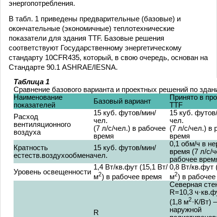
энергопотребления.
В табл. 1 приведены предварительные (базовые) и
окончательные (экономичные) теплотехнические
показатели для здания TTF. Базовые решения
соответствуют Государственному энергетическому
стандарту 10CFR435, который, в свою очередь, основан на
Стандарте 90.1 ASHRAE/IESNA.
Таблица 1
Сравнение базового варианта и проектных решений по зда
Наименование
Принято в про
Базовый вариант
показателей
TTF
15 куб. футов/мин/
15 куб. футов
Расход
чел.
чел.
вентиляционного
(7 л/с/чел.) в рабочее
(7 л/с/чел.) в
воздуха
время
время
0,1 обм/ч в н
Кратность
15 куб. футов/мин/
время (7 л/с/ч
естеств.воздухообмена
чел.
рабочее врем
1,4 Вт/кв.фут (15,1 Вт/
0,8 Вт/кв.фут 
Уровень освещенности
2
2
м
) в рабочее время
м
) в рабочее
Северная сте
R=10,3 ч·кв.ф
2
(1,8 м
·К/Вт) 
наружной
R