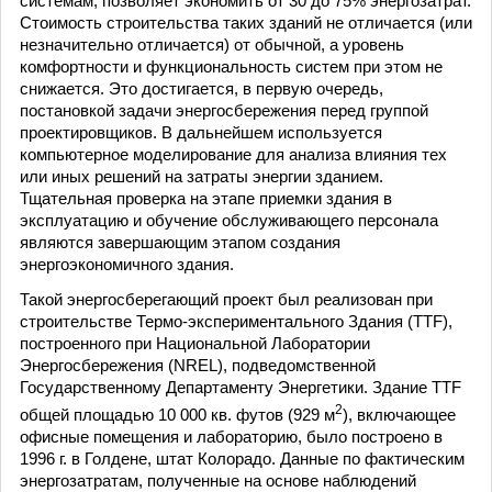
системам, позволяет экономить от 30 до 75% энергозатрат.
Стоимость строительства таких зданий не отличается (или
незначительно отличается) от обычной, а уровень
комфортности и функциональность систем при этом не
снижается. Это достигается, в первую очередь,
постановкой задачи энергосбережения перед группой
проектировщиков. В дальнейшем используется
компьютерное моделирование для анализа влияния тех
или иных решений на затраты энергии зданием.
Тщательная проверка на этапе приемки здания в
эксплуатацию и обучение обслуживающего персонала
являются завершающим этапом создания
энергоэкономичного здания.
Такой энергосберегающий проект был реализован при
строительстве Термо-экспериментального Здания (TTF),
построенного при Национальной Лаборатории
Энергосбережения (NREL), подведомственной
Государственному Департаменту Энергетики. Здание TTF
2
общей площадью 10 000 кв. футов (929 м
), включающее
офисные помещения и лабораторию, было построено в
1996 г. в Голдене, штат Колорадо. Данные по фактическим
энергозатратам, полученные на основе наблюдений