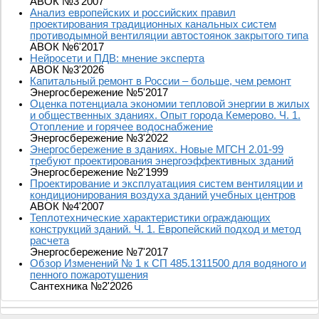
АВОК №3'2007
Анализ европейских и российских правил
проектирования традиционных канальных систем
противодымной вентиляции автостоянок закрытого типа
АВОК №6'2017
Нейросети и ПДВ: мнение эксперта
АВОК №3'2026
Капитальный ремонт в России – больше, чем ремонт
Энергосбережение №5'2017
Оценка потенциала экономии тепловой энергии в жилых
и общественных зданиях. Опыт города Кемерово. Ч. 1.
Отопление и горячее водоснабжение
Энергосбережение №3'2022
Энергосбережение в зданиях. Новые МГСН 2.01-99
требуют проектирования энергоэффективных зданий
Энергосбережение №2'1999
Проектирование и эксплуатациия систем вентиляции и
кондиционирования воздуха зданий учебных центров
АВОК №4'2007
Теплотехнические характеристики ограждающих
конструкций зданий. Ч. 1. Европейский подход и метод
расчета
Энергосбережение №7'2017
Обзор Изменений № 1 к СП 485.1311500 для водяного и
пенного пожаротушения
Сантехника №2'2026