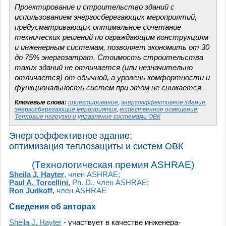
Проектирование и строительство зданий с
использованием энергосберегающих мероприятий,
предусматривающих оптимальное сочетание
технических решений по ограждающим конструкциям
и инженерным системам, позволяет экономить от 30
до 75% энергозатрат. Стоимость строительства
таких зданий не отличается (или незначительно
отличается) от обычной, а уровень комфортности и
функциональность систем при этом не снижается.
Ключевые слова:
проектирование
,
энергоэффективное здание
,
энергосберегающие мероприятия
,
естественное освещение
,
Тепловые нагрузки и управление системами ОВК
Энергоэффективное здание:
оптимизация теплозащиты и систем ОВК
(Технологическая премия ASHRAE)
Sheila J. Hayter
, член ASHRAE;
Paul A. Torcellini
,
Ph. D., член ASHRAE;
Ron Judkoff
,
член ASHRAE
Сведения об авторах
Sheila J. Hayter
- участвует в качестве инженера-