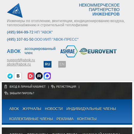
НЕКОММЕРЧЕСКОЕ
ПАРТНЕРСТВО
ИНЖЕНЕРОВ
Инженеры по отоплению, вентиляции, кондиционированию воздуха,
теплоснабжению и строительной теплофизике
(495) 984-99-72
НП "АВОК"
(495) 107-91-50
ООО ИИП "АВОК-ПРЕСС"
ассоциированный
АВОК
член
support@abok.ru
abok@abok.ru
RU
EN
ВХОД В ЛИЧНЫЙ КАБИНЕТ
|
РЕГИСТРАЦИЯ
|
ЗАБЫЛИ ПАРОЛЬ?
АВОК
ЖУРНАЛЫ
НОВОСТИ
ИНДИВИДУАЛЬНЫЕ ЧЛЕНЫ
КОЛЛЕКТИВНЫЕ ЧЛЕНЫ
РЕКЛАМА
КОНТАКТЫ