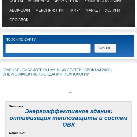
ФОРУМ
ВЕБИНАРЫ
БИРЖА ТРУДА
КНИЖНЫЙ МАГАЗИН
АВОК-СОФТ
МЕРОПРИЯТИЯ
ТК 474
МАРКЕТ
УСЛУГИ
СРО АВОК
ПОИСК ПО САЙТУ
ГЛАВНАЯ
/
БИБЛИОТЕКА НАУЧНЫХ СТАТЕЙ
/
АВОК №4'2000
/
ЭНЕРГОЭФФЕКТИВНЫЕ ЗДАНИЯ. ТЕХНОЛОГИИ
...
Summary:
Энергоэффективное здание:
оптимизация теплозащиты и систем
ОВК
Описание: