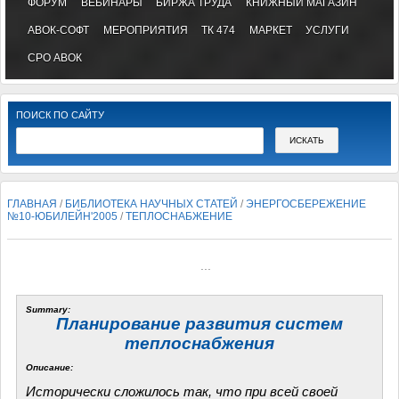
ФОРУМ
ВЕБИНАРЫ
БИРЖА ТРУДА
КНИЖНЫЙ МАГАЗИН
АВОК-СОФТ
МЕРОПРИЯТИЯ
ТК 474
МАРКЕТ
УСЛУГИ
СРО АВОК
ПОИСК ПО САЙТУ
ГЛАВНАЯ
/
БИБЛИОТЕКА НАУЧНЫХ СТАТЕЙ
/
ЭНЕРГОСБЕРЕЖЕНИЕ
№10-ЮБИЛЕЙН'2005
/
ТЕПЛОСНАБЖЕНИЕ
...
Summary:
Планирование развития систем
теплоснабжения
Описание:
Исторически сложилось так, что при всей своей