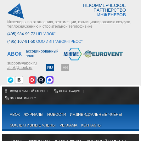
НЕКОММЕРЧЕСКОЕ
ПАРТНЕРСТВО
ИНЖЕНЕРОВ
Инженеры по отоплению, вентиляции, кондиционированию воздуха,
теплоснабжению и строительной теплофизике
(495) 984-99-72
НП "АВОК"
(495) 107-91-50
ООО ИИП "АВОК-ПРЕСС"
ассоциированный
АВОК
член
support@abok.ru
abok@abok.ru
RU
EN
ВХОД В ЛИЧНЫЙ КАБИНЕТ
|
РЕГИСТРАЦИЯ
|
ЗАБЫЛИ ПАРОЛЬ?
АВОК
ЖУРНАЛЫ
НОВОСТИ
ИНДИВИДУАЛЬНЫЕ ЧЛЕНЫ
КОЛЛЕКТИВНЫЕ ЧЛЕНЫ
РЕКЛАМА
КОНТАКТЫ