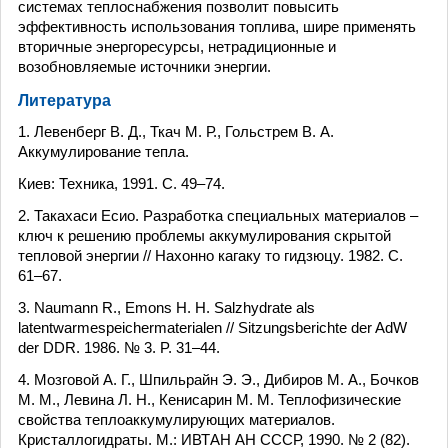
системах теплоснабжения позволит повысить
эффективность использования топлива, шире применять
вторичные энергоресурсы, нетрадиционные и
возобновляемые источники энергии.
Литература
1. Левенберг В. Д., Ткач М. Р., Гольстрем В. А.
Аккумулирование тепла.
Киев: Техника, 1991. С. 49–74.
2. Такахаси Есио. Разработка специальных материалов –
ключ к решению проблемы аккумулирования скрытой
тепловой энергии // Нахонно кагаку то гидзюцу. 1982. С.
61–67.
3. Naumann R., Emons H. H. Salzhydrate als
latentwarmespeichermaterialen // Sitzungsberichte der AdW
der DDR. 1986. № 3. P. 31–44.
4. Мозговой А. Г., Шпильрайн Э. Э., Дибиров М. А., Бочков
М. М., Левина Л. Н., Кенисарин М. М. Теплофизические
свойства теплоаккумулирующих материалов.
Кристаллогидраты. М.: ИВТАН АН СССР, 1990. № 2 (82).