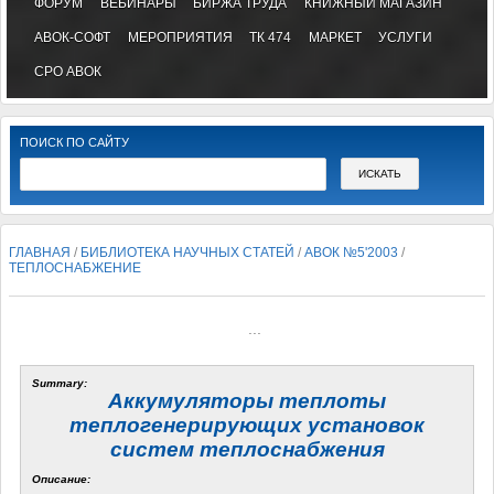
ФОРУМ
ВЕБИНАРЫ
БИРЖА ТРУДА
КНИЖНЫЙ МАГАЗИН
АВОК-СОФТ
МЕРОПРИЯТИЯ
ТК 474
МАРКЕТ
УСЛУГИ
СРО АВОК
ПОИСК ПО САЙТУ
ГЛАВНАЯ
/
БИБЛИОТЕКА НАУЧНЫХ СТАТЕЙ
/
АВОК №5'2003
/
ТЕПЛОСНАБЖЕНИЕ
...
Summary:
Аккумуляторы теплоты
теплогенерирующих установок
систем теплоснабжения
Описание: