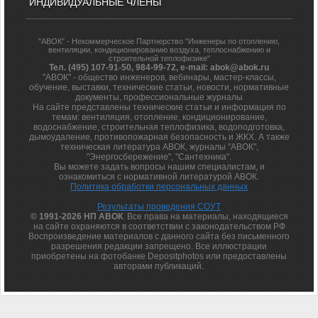
ИНДИВИДУАЛЬНЫЕ ЧЛЕНЫ
"АВОК" - Некоммерческое Партнерство "Инженеры по отоплению,
вентиляции, кондиционированию воздуха, теплоснабжению и
строительной теплофизике"
Тел. (495) 107-91-50, 984-99-72, e-mail: abok@abok.ru
"АВОК" - общество инженеров, вебинары, мастер-классы,
обучение, выставки, технические статьи, новости, нормативные
документы, профессиональные журналы
На сайте представлены технические статьи и информация по
темам: вентиляция, отопление, кондиционирование,
водоснабжение, строительная теплофизика, водоподготовка,
дымоудаление, противопожарная безопасность и ЖКХ. А также
техническая литература АВОК, журналы "АВОК",
"Энергосбережение", "Сантехника".
Вы можете задать вопросы нашим специалистам, и
ознакомиться с нормативной литературой АВОК.
Политика обработки персональных данных
Результаты проведения СОУТ
© 1991-2026 НП АВОК
. Все права на материалы, находящиеся
на сайте охраняются в соответствии с законодательством РФ
Воспроизведение материалов с данного сайта без письменного
разрешения редакции запрещено. Все иллюстрации
приобретены на фотобанке Depositphotos или предоставлены
авторами публикаций.