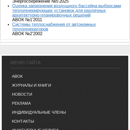
Энергосбережение №5'2025
Оценка загрязнения воздушного бассейна выбросами
теплогенерирующих установок для различных
архитектурно-планировочных решений
АВОК №1'2011
Системы теплоснабжения от автономных
теплогенераторов
АВОК №2'2002
МЕНЮ САЙТА
АВОК
ЖУРНАЛЫ И КНИГИ
НОВОСТИ
РЕКЛАМА
ИНДИВИДУАЛЬНЫЕ ЧЛЕНЫ
КОНТАКТЫ