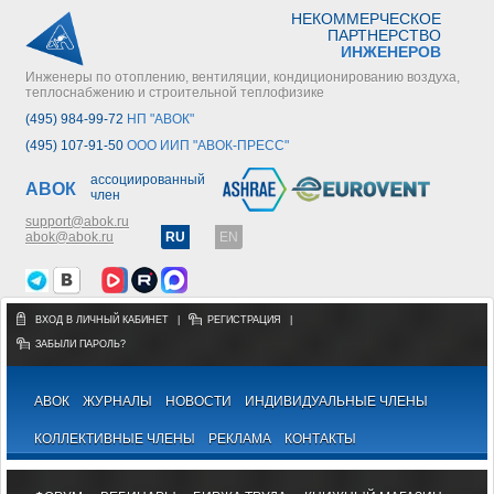
НЕКОММЕРЧЕСКОЕ
ПАРТНЕРСТВО
ИНЖЕНЕРОВ
Инженеры по отоплению, вентиляции, кондиционированию воздуха,
теплоснабжению и строительной теплофизике
(495) 984-99-72
НП "АВОК"
(495) 107-91-50
ООО ИИП "АВОК-ПРЕСС"
ассоциированный
АВОК
член
support@abok.ru
abok@abok.ru
RU
EN
ВХОД В ЛИЧНЫЙ КАБИНЕТ
|
РЕГИСТРАЦИЯ
|
ЗАБЫЛИ ПАРОЛЬ?
АВОК
ЖУРНАЛЫ
НОВОСТИ
ИНДИВИДУАЛЬНЫЕ ЧЛЕНЫ
КОЛЛЕКТИВНЫЕ ЧЛЕНЫ
РЕКЛАМА
КОНТАКТЫ