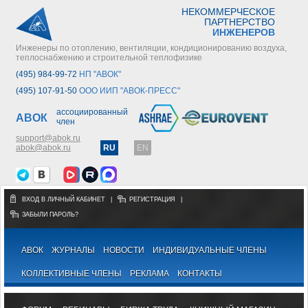
НЕКОММЕРЧЕСКОЕ
ПАРТНЕРСТВО
ИНЖЕНЕРОВ
Инженеры по отоплению, вентиляции, кондиционированию воздуха,
теплоснабжению и строительной теплофизике
(495) 984-99-72
НП "АВОК"
(495) 107-91-50
ООО ИИП "АВОК-ПРЕСС"
ассоциированный
АВОК
член
support@abok.ru
abok@abok.ru
RU
EN
ВХОД В ЛИЧНЫЙ КАБИНЕТ
|
РЕГИСТРАЦИЯ
|
ЗАБЫЛИ ПАРОЛЬ?
АВОК
ЖУРНАЛЫ
НОВОСТИ
ИНДИВИДУАЛЬНЫЕ ЧЛЕНЫ
КОЛЛЕКТИВНЫЕ ЧЛЕНЫ
РЕКЛАМА
КОНТАКТЫ