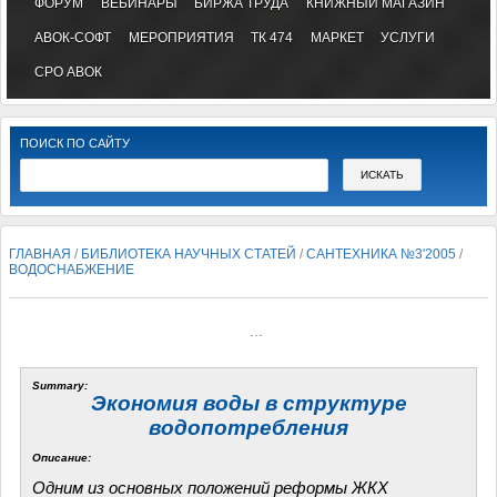
ФОРУМ
ВЕБИНАРЫ
БИРЖА ТРУДА
КНИЖНЫЙ МАГАЗИН
АВОК-СОФТ
МЕРОПРИЯТИЯ
ТК 474
МАРКЕТ
УСЛУГИ
СРО АВОК
ПОИСК ПО САЙТУ
ГЛАВНАЯ
/
БИБЛИОТЕКА НАУЧНЫХ СТАТЕЙ
/
САНТЕХНИКА №3'2005
/
ВОДОСНАБЖЕНИЕ
...
Summary:
Экономия воды в структуре
водопотребления
Описание:
Одним из основных положений реформы ЖКХ