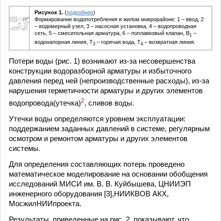
Рисунок 1.
(
подробнее
)
Формирование водопотребления в жилом микрорайоне: 1 – ввод, 2
– водомерный узел, 3 – насосная установка, 4 – водопроводная
сеть, 5 – смесительная арматура, 6 – поплавковый клапан, В
–
1
водонапорная линия, Т
– горячая вода, Т
– возвратная линия.
3
4
Потери воды (рис. 1) возникают из-за несовершенства
конструкции водоразборной арматуры и избыточного
давления перед ней (непроизводственные расходы), из-за
нарушения герметичности арматуры и других элементов
2
водопровода(утечка)
, сливов воды.
Утечки воды определяются уровнем эксплуатации:
поддержанием заданных давлений в системе, регулярным
осмотром и ремонтом арматуры и других элементов
системы.
Для определения составляющих потерь проведено
математическое моделирование на основании обобщения
исследований МИСИ им. В. В. Куйбышева, ЦНИИЭП
инженерного оборудования [3],НИИКВОВ АКХ,
МосжилНИИпроекта.
Результаты, приведенные на рис. 2, показывают, что