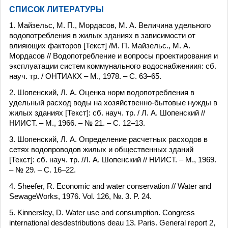
СПИСОК ЛИТЕРАТУРЫ
1. Майзельс, М. П., Мордасов, М. А. Величина удельного
водопотребления в жилых зданиях в зависимости от
влияющих факторов [Текст] /М. П. Майзельс., М. А.
Мордасов // Водопотребление и вопросы проектирования и
эксплуатации систем коммунального водоснабжениия: сб.
науч. тр. / ОНТИАКХ – М., 1978. – С. 63–65.
2. Шопенский, Л. А. Оценка норм водопотребления в
удельный расход воды на хозяйственно-бытовые нужды в
жилых зданиях [Текст]: сб. науч. тр. / Л. А. Шопенский //
НИИСТ. – М., 1966. – № 21. – С. 12–13.
3. Шопенский, Л. А. Определение расчетных расходов в
сетях водопроводов жилых и общественных зданий
[Текст]: сб. науч. тр. /Л. А. Шопенский // НИИСТ. – М., 1969.
– № 29. – С. 16–22.
4. Sheefer, R. Economic and water conservation // Water and
SewageWorks, 1976. Vol. 126, №. 3. P. 24.
5. Kinnersley, D. Water use and consumption. Congress
international desdestributions deau 13. Paris. General report 2,