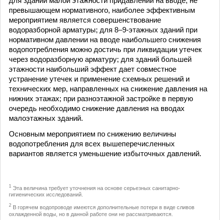
для зданий малой этажности придавлении на вводе, не
превышающем нормативного, наиболее эффективным
мероприятием является совершенствование
водоразборной арматуры; для 8–9-этажных зданий при
нормативном давлении на вводе наибольшего снижения
водопотребления можно достичь при ликвидации утечек
через водоразборную арматуру; для зданий большей
этажности наибольший эффект дает совместное
устранение утечек и применение схемных решений и
технических мер, направленных на снижение давления на
нижних этажах; при разноэтажной застройке в первую
очередь необходимо снижение давления на вводах
малоэтажных зданий.
Основным мероприятием по снижению величины
водопотребления для всех вышеперечисленных
вариантов является уменьшение избыточных давлений.
1
Эта величина требует уточнения на основе серьезных санитарно-
гигиенических исследований.
2
В горячем водопроводе имеются дополнительные потери в виде сливов
охлажденной воды, но в данной работе они не рассматриваются.