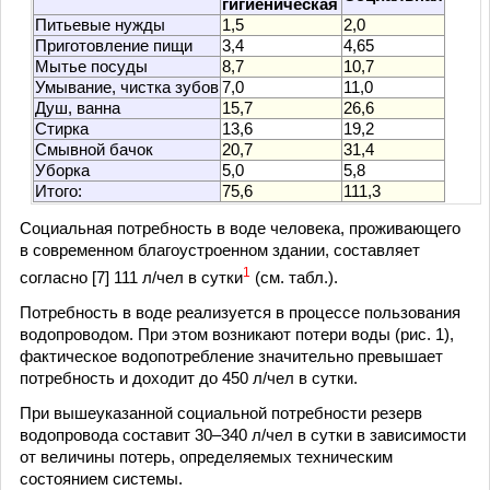
гигиеническая
Питьевые нужды
1,5
2,0
Приготовление пищи
3,4
4,65
Мытье посуды
8,7
10,7
Умывание, чистка зубов
7,0
11,0
Душ, ванна
15,7
26,6
Стирка
13,6
19,2
Смывной бачок
20,7
31,4
Уборка
5,0
5,8
Итого:
75,6
111,3
Социальная потребность в воде человека, проживающего
в современном благоустроенном здании, составляет
1
согласно [7] 111 л/чел в сутки
(см. табл.).
Потребность в воде реализуется в процессе пользования
водопроводом. При этом возникают потери воды (рис. 1),
фактическое водопотребление значительно превышает
потребность и доходит до 450 л/чел в сутки.
При вышеуказанной социальной потребности резерв
водопровода составит 30–340 л/чел в сутки в зависимости
от величины потерь, определяемых техническим
состоянием системы.