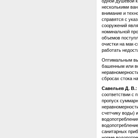
одной душевой к
несколькими ван
внимание и техн
справятся с ука
сооружений явля
номинальной про
объемов поступл
очистки на мак-
работать недост
Оптимальным выб
башенным или во
неравномерности
сбросах стока на
Савельев Д. В.
соответствии с п
пропуск суммарн
неравномерности
счетчику воды) 
водопотребления
водопотребление
санитарных приб
норме водопотреб