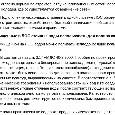
огласно нормам по строительству канализационных сетей, пер
 колодец, где осуществляется объединение сетей.
Подключение нескольких строений к одной системе ЛОС органи
и строительства хозяйственно-бытовой канализационной сети в 
троительными нормами и правилами.
ищенные в ЛОС сточные воды использовать для полива с
чищенной на ЛОС водой можно поливать неплодоносящие культ
ы.
В соответствии с п. 3.17 «МДС 40-2.2000. Пособие по проекти
ем одно-квартирных и блокированных жилых домов (водоснабж
и вентиляция, газоснабжение, электроснабжение)» отведение с
нт может быть использовано для сезонного подпочвенного оро
енных культур, выращиваемых на участке. В соответствии с п. 5
игиенические требования к использованию сточных вод и их осад
йственно-бытовые сточные воды после соответствующей их под
биологической очистки могут быть использованы. Качество сточ
я орошения, регламентируется по химическим, бактериологиче
ким показателям.
 воды практически не содержат вредных химических веществ 