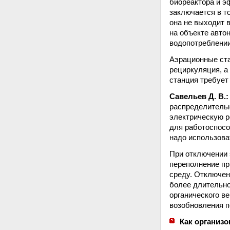
биореактора и э
заключается в то
она не выходит 
на объекте авто
водопотреблении
Аэрационные ста
рециркуляция, а
станция требует
Савельев Д. В.
распределительн
электрическую р
для работоспосо
надо использова
При отключении 
переполнение пр
среду. Отключени
более длительно
органического в
возобновления п
Как организ