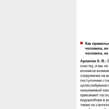
Как правильн
человека, но
человека, на
Архипов А. В.:
В
очистку, и мы н
возникла возмож
сооружения на м
поступления сто
целесообразност
называемый запа
приезжают гости
водоразбора в р
также по сантех