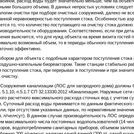
абиной, расход воды будет значительно меньше, чем на объект
ными большого объема. В данных непростых условиях следует
ологии очистки при подборе очистных сооружений, далеко не вс
занной неравномерностью поступления стока. Особенностью аэ
ется то, что количество поступающего на очистку стока должно
изводительности оборудования. Соответственно, если при дета
ения выяснится, что для нужд объекта на время визита гостей 
симально возможный объем, то в периоды обычного поступления
аточно эффективно.
ором для объекта с подобным характером поступления стока 
здушно-капельным биореактором. Такие станции стабильно ра
 поступления стока, при перерывах в поступлении и при значи
 очистку.
:
Сооружения канализации (ЛОС для загородного дома) должны 
. 5.1.10, п.5.1.7 СП 32.13330.2012 «Канализация. Наружные сети
ого расчетного максимального расхода сточных вод с учетом с
. Суточный расход воды принимается по данным фактического 
или, при отсутствии указанных данных, по нормативным значени
, л/чел•сут). В данном случае производительность ЛОС опреде
м максимального числа постоянных водопользователей (14 чел
оров, водопотреблением санитарных приборов, объемом залпово
ления 200 л/чел•сут, наличии одной ванной (200 л), одной кухон