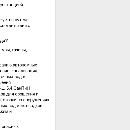
ед станцией
зуется путем
соответствии с
ада?
уры, газоны,
рованию автономных
ение, канализация,
точных вод в
шения
.1, 5.4 СанПиН
ков для орошения и
готовки на сооружениях
ных вод и их осадков,
ским и
в опасных