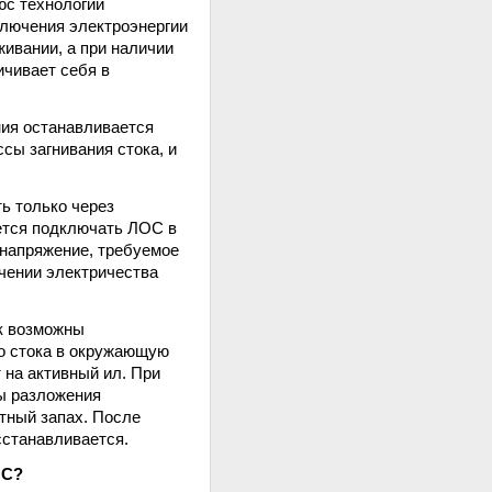
юс технологии
тключения электроэнергии
ивании, а при наличии
ичивает себя в
ния останавливается
сы загнивания стока, и
ь только через
ется подключать ЛОС в
 напряжение, требуемое
чении электричества
ак возможны
о стока в окружающую
 на активный ил. При
ы разложения
ятный запах. После
сстанавливается.
ОС?