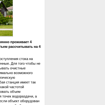
оянно проживает 4
бъем рассчитывать на 4
ступления стока на
енные. Для того чтобы не
тывать очистные
имально возможного
огическую
бая станция имеет так
какой частотой
ровать объем
 точек водораздачи, а
если объект оборудован