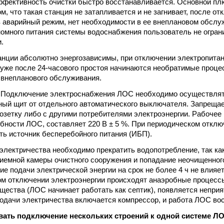
ффективность очистки быстро восстанавливается. Основной пл
м, что такая станция не затапливается и не загнивает, после о
в аварийный режим, нет необходимости в ее внеплановом обслуж
номного питания системы водоснабжения пользователь не огран
.
нции абсолютно энергозависимы, при отключении электропита
 уже после 24-часового простоя начинаются необратимые процес
 внепланового обслуживания.
:
Подключение электроснабжения ЛОС необходимо осуществлят
ый щит от отдельного автоматического выключателя. Запреща
озетку либо с другими потребителями электроэнергии. Рабочее
бности ЛОС, составляет 220 В ± 5 %. При периодическом отклю
ть источник бесперебойного питания (ИБП).
электричества необходимо прекратить водопотребление, так к
иемной камеры очистного сооружения и попадание неочищенног
е подачи электрической энергии на срок не более 4 ч не влияет
м отключении электроэнергии происходят анаэробные процесс
ещества (ЛОС начинает работать как септик), появляется непри
одачи электричества включается компрессор, и работа ЛОС во
овать подключение нескольких строений к одной системе Л