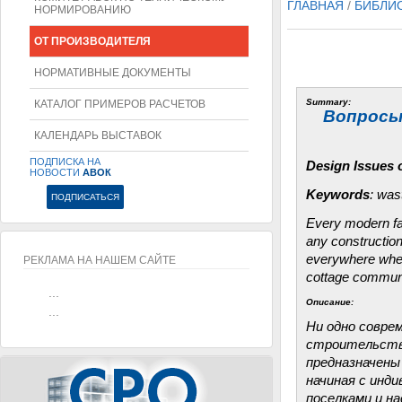
ГЛАВНАЯ
/
БИБЛИ
НОРМИРОВАНИЮ
ОТ ПРОИЗВОДИТЕЛЯ
НОРМАТИВНЫЕ ДОКУМЕНТЫ
Summary:
КАТАЛОГ ПРИМЕРОВ РАСЧЕТОВ
Вопросы
КАЛЕНДАРЬ ВЫСТАВОК
ПОДПИСКА НА
Design Issues 
НОВОСТИ
АВОК
Keywords
: was
Every modern fac
any construction
everywhere where
РЕКЛАМА НА НАШЕМ САЙТЕ
cottage communi
...
Описание:
...
Ни одно совре
строительстве
предназначены
начиная с инд
поселками и н