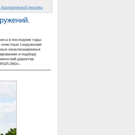
 биологической очистки
ружений.
неса в последние годы
е очистные сооружения
анных канализационных
тированию и подбору
нический директор
ТОПОЛ-ЭКО».