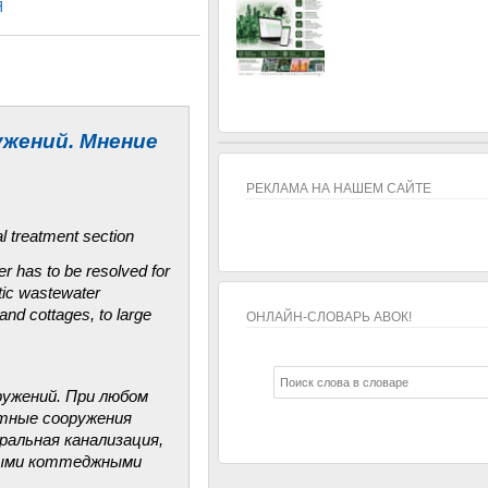
Я
жений. Мнение
РЕКЛАМА НА НАШЕМ САЙТЕ
l treatment section
er has to be resolved for
stic wastewater
and cottages, to large
ОНЛАЙН-СЛОВАРЬ АВОК!
ОНЛАЙН-СЛОВАРЬ АВОК!
ружений. При любом
тные сооружения
альная канализация,
пными коттеджными