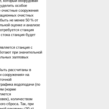
е, который оборудован
 уделить особое
е очистные сооружения
рационных очистных
 быть не менее 50 % от
льной оценке и анализе
потребуется станция
 стока станция будет
является станция с
ботают при значительной
тельных залповых
быть рассчитаны в
 и сооружения» на
уточной
графика водоподачи (по
ям (норме
ляется
овек), количеством
го сброса. Так, при
ной раковины (30 л),