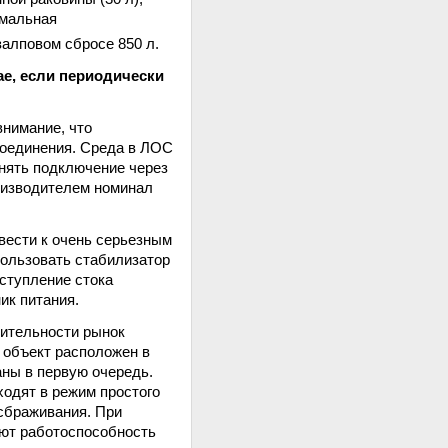
имальная
залповом сбросе 850 л.
ае, если периодически
нимание, что
соединения. Среда в ЛОС
нять подключение через
оизводителем номинал
вести к очень серьезным
пользовать стабилизатор
оступление стока
ик питания.
дительности рынок
 объект расположен в
аны в первую очередь.
ходят в режим простого
сбраживания. При
яют работоспособность