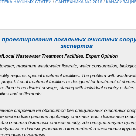
ОТЕКА НАУЧНЫХ СТАТЕЙ
/
САНТЕХНИКА №2'2016
/
КАНАЛИЗАЦИ
...
 проектирования локальных очистных соору
экспертов
of
Local Wastewater Treatment Facilities
. Expert Opinion
tewater, maximum wastewater flowrate, water consumption, biologica
ility requires special treatment facilities. The problem with wastewat
 project. Local treatment facilities re designed for treatment of dome
 there is no district sewage, starting with individual country estates 
ties and settlements.
менное строение не обходится без специальных очистных соо
 необходимо решить проблему сточных вод. Локальные очис
 для очистки бытовых стоков всюду, где отсутствует центр
ивидуальных дачных участков и коттеджей и заканчивая кру
аселенными пунктами.