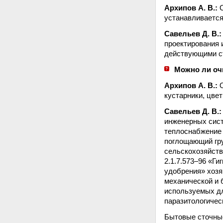
Архипов А. В.:
С
устанавливается
Савельев Д. В.:
проектирования 
действующими с
Можно ли оч
Архипов А. В.:
О
кустарники, цвет
Савельев Д. В.:
инженерных сист
теплоснабжение 
поглощающий гру
сельскохозяйств
2.1.7.573–96 «Г
удобрения» хозя
механической и 
используемых дл
паразитологичес
Бытовые сточные