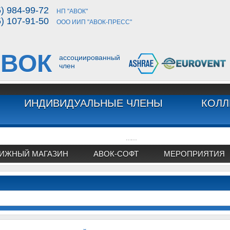
5) 984-99-72
НП "АВОК"
5) 107-91-50
ООО ИИП "АВОК-ПРЕСС"
ВОК
ассоциированный
член
ИНДИВИДУАЛЬНЫЕ ЧЛЕНЫ
КОЛЛ
...
...
ИЖНЫЙ МАГАЗИН
АВОК-СОФТ
МЕРОПРИЯТИЯ