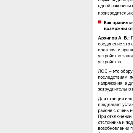
одной раковины в
производительно
Как правильн
возможны от
Архипов А. В.:
П
соединение это 
влажная, и при 
устройство защи
устройства.
ЛОС – это обору
последствиям, п
напряжения, а д
затруднительно 
Для станций инд
предлагает уста
районе с очень 
При отключении 
отстойника и по
возобновлении п