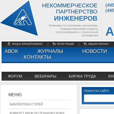
НЕКОММЕРЧЕСКОЕ
(49
(49
ПАРТНЕРСТВО
ИНЖЕНЕРОВ
Инженеры по отоплению, вентиляции,
А
кондиционированию воздуха,
теплоснабжению и строительной
теплофизике
ВХОД В ЛИЧНЫЙ КАБИНЕТ
|
РЕГИСТРАЦИЯ
|
ЗАБЫЛИ ПАРОЛЬ?
АВОК
ЖУРНАЛЫ
НОВОСТИ
КОНТАКТЫ
ФОРУМ
ВЕБИНАРЫ
БИРЖА ТРУДА
КН
ПОИСК ПО САЙТУ
МЕНЮ
БИБЛИОТЕКА СТАТЕЙ
КОМИТЕТ АВОК ПО ТЕХНИЧЕСКОМУ