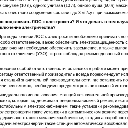
 санузле (10 л), одного унитаза (10 л), одного душа (60 л) макс
3
сть очистного сооружения составит до 3 м
/сут при возможном 
о подключать ЛОС к электросети? И что делать в том случ
ключение электричества?
ри подключении ЛОС к электросети необходимо принимать во в
особо ответственное, важно обеспечить электрозащищенность 
подключении необходимо обеспечить заземление, а также выпол
тного отключения (УЗО), строго соблюдая рекомендованный пр
дование особой ответственности, остановка в работе может при
оэтому ответственный производитель всегда порекомендует ис
ля станций значительной производительности, где остановить п
или невозможно, необходимо предусмотреть автономный источн
ивидуального использования, станций незначительной произво
новки, которые поддерживают энергонезависимый режим, и если
нестабильным электроснабжением, такие установки рекомендов
электроэнергии такие установки в автоматическом режиме пере
ддерживают стадию механической очистки, стадию анаэробного 
одачи электроэнергии такие станции автоматически возобновл