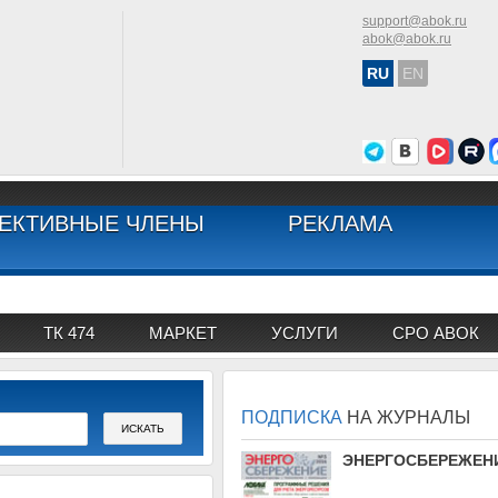
support@abok.ru
abok@abok.ru
RU
EN
ЕКТИВНЫЕ ЧЛЕНЫ
РЕКЛАМА
ТК 474
МАРКЕТ
УСЛУГИ
СРО АВОК
ПОДПИСКА
НА ЖУРНАЛЫ
АВОК
ЭНЕРГОСБЕРЕЖЕН