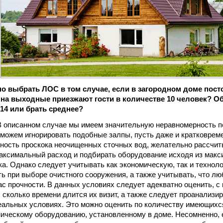
о выбрать ЛОС в том случае, если в загородном доме пост
 на выходные приезжают гости в количестве 10 человек? О
 14 или брать среднее?
 описанном случае мы имеем значительную неравномерность по
е можем игнорировать подобные залпы, пусть даже и кратковрем
ность проскока неочищенных сточных вод, желательно рассчи
аксимальный расход и подбирать оборудование исходя из макс
ка. Однако следует учитывать как экономическую, так и технол
ь при выборе очистного сооружения, а также учитывать, что лю
с прочности. В данных условиях следует адекватно оценить, с 
, сколько времени длится их визит, а также следует проанализи
еальных условиях. Это можно оценить по количеству имеющихся
ническому оборудованию, установленному в доме. Несомненно, 