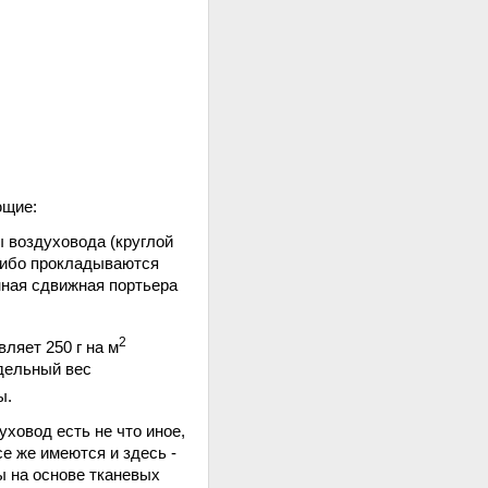
ющие:
ы воздуховода (круглой
 либо прокладываются
нная сдвижная портьера
2
ляет 250 г на м
удельный вес
ы.
ховод есть не что иное,
е же имеются и здесь -
ы на основе тканевых