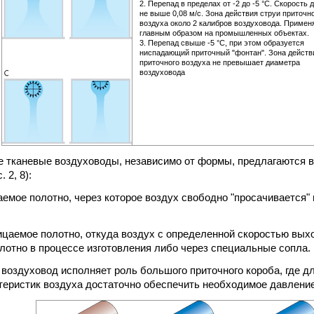
2. Перепад в пределах от -2 до -5 °С. Скорость
не выше 0,08 м/с. Зона действия струи приточн
воздуха около 2 калибров воздуховода. Примен
главным образом на промышленных объектах.
3. Перепад свыше -5 °С, при этом образуется
ниспадающий приточный "фонтан". Зона действ
приточного воздуха не превышает диаметра
воздуховода
е тканевые воздуховоды, независимо от формы, предлагаются 
 2, 8):
аемое полотно, через которое воздух свободно "просачивается" 
ицаемое полотно, откуда воздух с определенной скоростью вых
лотно в процессе изготовления либо через специальные сопла.
 воздуховод исполняет роль большого приточного короба, где д
теристик воздуха достаточно обеспечить необходимое давление