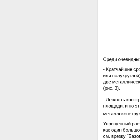
Среди очевидны
- Кратчайшие ср
или полукруглой
две металлическ
(рис. 3).
- Легкость конс
площади, и по э
металлоконструк
Упрощенный расч
как один большо
см. врезку "Баз