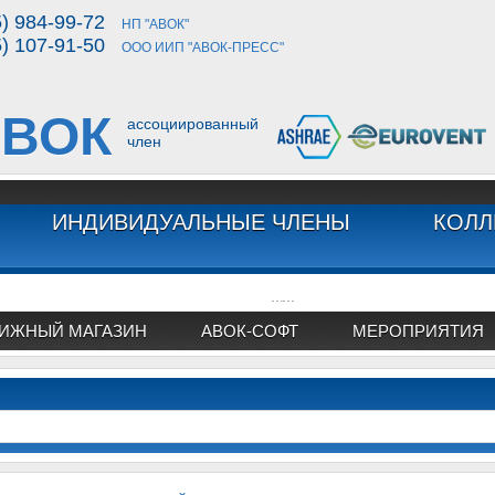
5) 984-99-72
НП "АВОК"
5) 107-91-50
ООО ИИП "АВОК-ПРЕСС"
ВОК
ассоциированный
член
ИНДИВИДУАЛЬНЫЕ ЧЛЕНЫ
КОЛЛ
...
...
ИЖНЫЙ МАГАЗИН
АВОК-СОФТ
МЕРОПРИЯТИЯ