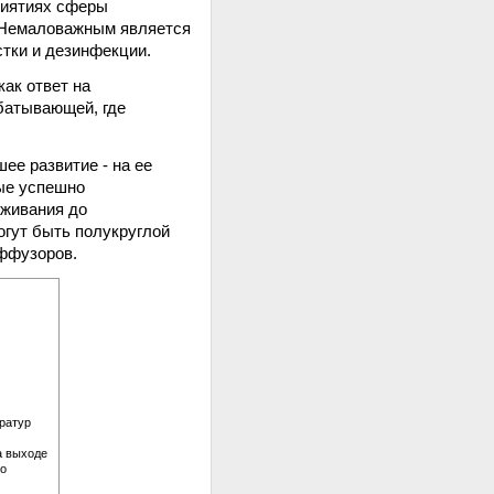
риятиях сферы
. Немаловажным является
стки и дезинфекции.
ак ответ на
батывающей, где
ее развитие - на ее
ые успешно
уживания до
гут быть полукруглой
ффузоров.
ратур
на выходе
го