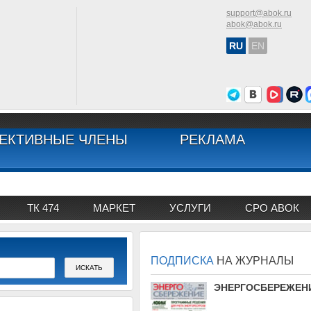
support@abok.ru
abok@abok.ru
RU
EN
ЕКТИВНЫЕ ЧЛЕНЫ
РЕКЛАМА
ТК 474
МАРКЕТ
УСЛУГИ
СРО АВОК
ПОДПИСКА
НА ЖУРНАЛЫ
АВОК
ЭНЕРГОСБЕРЕЖЕН