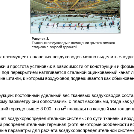
Рисунок 3.
Тканевые воздуховоды в помещении крытого зимнего
стадиона с ледовой дорожкой
х преимуществ тканевых воздуховодов можно выделить следу
оки и простота установки: в зависимости от конструкции и форм
) под перекрытием натягивается стальной оцинкованный канат
ие штанги, к которым воздуховод подвешивается как обыкнове
трукции: постоянный удельный вес тканевых воздуховодов состав
тому параметру они сопоставимы с пластмассовыми, тогда как 
2
ций гораздо выше: 8 000 г на м
площади на каждый мм толщин
ет воздухораспределительной системы: по сути тканевый возду
й распределительный терминал (хотя некоторые особенности вс
овые параметры для расчета воздухораспределительной систем