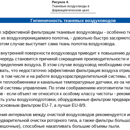
Рисунок 4.
Тканевые воздуховоды в
фармацевтическом цехе
Гигиеничность тканевых воздуховодов
е эффективной фильтрации тканевые воздуховоды - особенно т
 из воздухопроницаемого полотна, - довольно быстро засоряютс
этом случае выступает сама ткань полотна воздуховода.
 внутренней поверхности воздуховода приводит к повышению да
очередь становится причиной сокращения производительности 
пределения воздуха. В этом случае воздуховод необходимо очи
вать, что недостаточно эффективная фильтрация воздуха отри
 в том числе и на работе воздухораспределительной системы, 
я теплообменники и канальные температурные датчики, из-за ч
ей системы управления. По этим соображениям изготовители тк
в - если объект не относится к особому классу чистоты - реко
ть узлы воздухоподготовки, оборудованные фильтром предвари
 основным фильтром EU-7, а лучше EU-8/9.
ния интервалов между очисткой воздуховодов рекомендуется и
дварительной очистки роторного типа, а также фильтры больш
мешочные), способные накапливать большие объемы пыли.