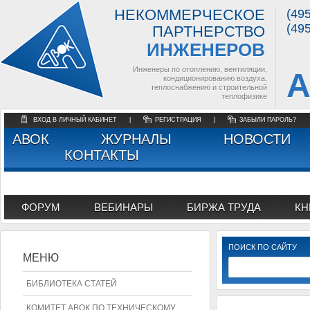
НЕКОММЕРЧЕСКОЕ
(49
(49
ПАРТНЕРСТВО
ИНЖЕНЕРОВ
Инженеры по отоплению, вентиляции,
А
кондиционированию воздуха,
теплоснабжению и строительной
теплофизике
ВХОД В ЛИЧНЫЙ КАБИНЕТ
|
РЕГИСТРАЦИЯ
|
ЗАБЫЛИ ПАРОЛЬ?
АВОК
ЖУРНАЛЫ
НОВОСТИ
КОНТАКТЫ
ФОРУМ
ВЕБИНАРЫ
БИРЖА ТРУДА
КН
ПОИСК ПО САЙТУ
МЕНЮ
БИБЛИОТЕКА СТАТЕЙ
КОМИТЕТ АВОК ПО ТЕХНИЧЕСКОМУ