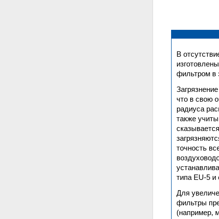
В отсутстви
изготовлены
фильтром в 
Загрязнение
что в свою 
радиуса рас
также учиты
сказывается
загрязняютс
точность вс
воздуховодо
устанавлива
типа EU-5 и
Для увеличе
фильтры пре
(например, 