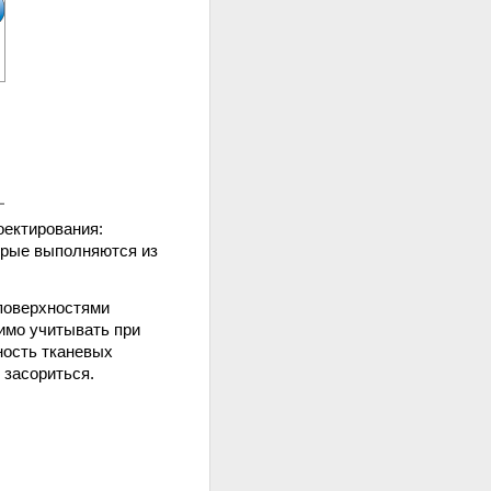
оектирования:
орые выполняются из
поверхностями
имо учитывать при
чность тканевых
 засориться.