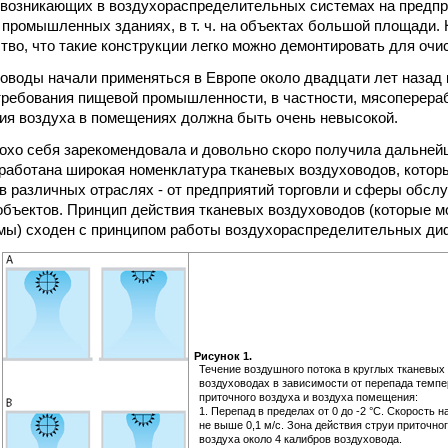
 возникающих в воздухораспределительных системах на предп
 промышленных зданиях, в т. ч. на объектах большой площади
ство, что такие конструкции легко можно демонтировать для очи
оводы начали применяться в Европе около двадцати лет назад к
ребования пищевой промышленности, в частности, мясоперера
ия воздуха в помещениях должна быть очень невысокой.
охо себя зарекомендовала и довольно скоро получила дальнейш
работана широкая номенклатура тканевых воздуховодов, котор
в различных отраслях - от предприятий торговли и сферы обсл
ъектов. Принцип действия тканевых воздуховодов (которые мо
мы) сходен с принципом работы воздухораспределительных ди
Рисунок 1.
Течение воздушного потока в круглых тканевых
воздуховодах в зависимости от перепада темпе
приточного воздуха и воздуха помещения:
1. Перепад в пределах от 0 до -2 °С. Скорость 
не выше 0,1 м/с. Зона действия струи приточно
воздуха около 4 калибров воздуховода.