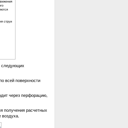
 движения
ого
яются
ия струи
в следующих
по всей поверхности
одит через перфорацию,
ля получения расчетных
 воздуха.