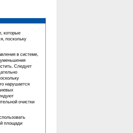
е, которые
я, поскольку
вления в системе,
и уменьшения
стить. Следует
цательно
поскольку
его нарушается
аневых
мендуют
тельной очистки
спользовать
ой площади