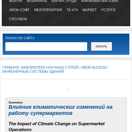
ФОРУМ
ВЕБИНАРЫ
БИРЖА ТРУДА
КНИЖНЫЙ МАГАЗИН
АВОК-СОФТ
МЕРОПРИЯТИЯ
ТК 474
МАРКЕТ
УСЛУГИ
СРО АВОК
ПОИСК ПО САЙТУ
ГЛАВНАЯ
/
БИБЛИОТЕКА НАУЧНЫХ СТАТЕЙ
/
АВОК №4'2026
/
ИНЖЕНЕРНЫЕ СИСТЕМЫ ЗДАНИЙ
...
Summary:
Влияние климатических изменений на
работу супермаркетов
The Impact of Climate Change on Supermarket
Operations