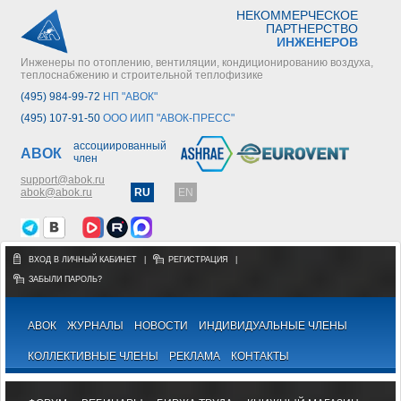
НЕКОММЕРЧЕСКОЕ
ПАРТНЕРСТВО
ИНЖЕНЕРОВ
Инженеры по отоплению, вентиляции, кондиционированию воздуха,
теплоснабжению и строительной теплофизике
(495) 984-99-72
НП "АВОК"
(495) 107-91-50
ООО ИИП "АВОК-ПРЕСС"
ассоциированный
АВОК
член
support@abok.ru
abok@abok.ru
RU
EN
ВХОД В ЛИЧНЫЙ КАБИНЕТ
|
РЕГИСТРАЦИЯ
|
ЗАБЫЛИ ПАРОЛЬ?
АВОК
ЖУРНАЛЫ
НОВОСТИ
ИНДИВИДУАЛЬНЫЕ ЧЛЕНЫ
КОЛЛЕКТИВНЫЕ ЧЛЕНЫ
РЕКЛАМА
КОНТАКТЫ