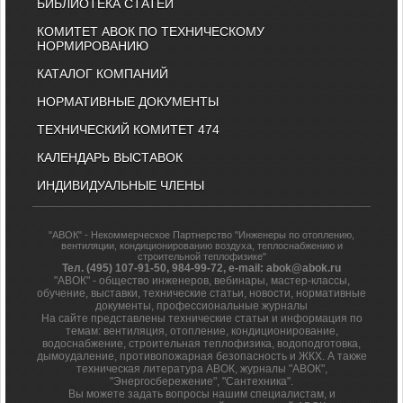
БИБЛИОТЕКА СТАТЕЙ
КОМИТЕТ АВОК ПО ТЕХНИЧЕСКОМУ
НОРМИРОВАНИЮ
КАТАЛОГ КОМПАНИЙ
НОРМАТИВНЫЕ ДОКУМЕНТЫ
ТЕХНИЧЕСКИЙ КОМИТЕТ 474
КАЛЕНДАРЬ ВЫСТАВОК
ИНДИВИДУАЛЬНЫЕ ЧЛЕНЫ
"АВОК" - Некоммерческое Партнерство "Инженеры по отоплению,
вентиляции, кондиционированию воздуха, теплоснабжению и
строительной теплофизике"
Тел. (495) 107-91-50, 984-99-72, e-mail: abok@abok.ru
"АВОК" - общество инженеров, вебинары, мастер-классы,
обучение, выставки, технические статьи, новости, нормативные
документы, профессиональные журналы
На сайте представлены технические статьи и информация по
темам: вентиляция, отопление, кондиционирование,
водоснабжение, строительная теплофизика, водоподготовка,
дымоудаление, противопожарная безопасность и ЖКХ. А также
техническая литература АВОК, журналы "АВОК",
"Энергосбережение", "Сантехника".
Вы можете задать вопросы нашим специалистам, и