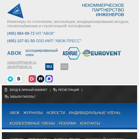
НЕКОММЕРЧЕСКОЕ
ПАРТНЕРСТВО
ИНЖЕНЕРОВ
Инженеры по отоплению, вентиляции, кондиционированию воздуха,
теплоснабжению и строительной теплофизике
(495) 984-99-72
НП "АВОК"
(495) 107-91-50
ООО ИИП "АВОК-ПРЕСС"
ассоциированный
АВОК
член
support@abok.ru
abok@abok.ru
RU
EN
ВХОД В ЛИЧНЫЙ КАБИНЕТ
|
РЕГИСТРАЦИЯ
|
ЗАБЫЛИ ПАРОЛЬ?
АВОК
ЖУРНАЛЫ
НОВОСТИ
ИНДИВИДУАЛЬНЫЕ ЧЛЕНЫ
КОЛЛЕКТИВНЫЕ ЧЛЕНЫ
РЕКЛАМА
КОНТАКТЫ