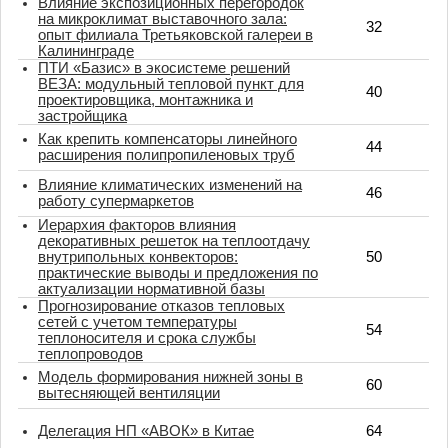
Влияние экспозиционных перегородок
на микроклимат выставочного зала:
32
опыт филиала Третьяковской галереи в
Калининграде
ПТИ «Базис» в экосистеме решений
ВЕЗА: модульный тепловой пункт для
40
проектировщика, монтажника и
застройщика
Как крепить компенсаторы линейного
44
расширения полипропиленовых труб
Влияние климатических изменений на
46
работу супермаркетов
Иерархия факторов влияния
декоративных решеток на теплоотдачу
внутрипольных конвекторов:
50
практические выводы и предложения по
актуализации нормативной базы
Прогнозирование отказов тепловых
сетей с учетом температуры
54
теплоносителя и срока службы
теплопроводов
Модель формирования нижней зоны в
60
вытесняющей вентиляции
Делегация НП «АВОК» в Китае
64