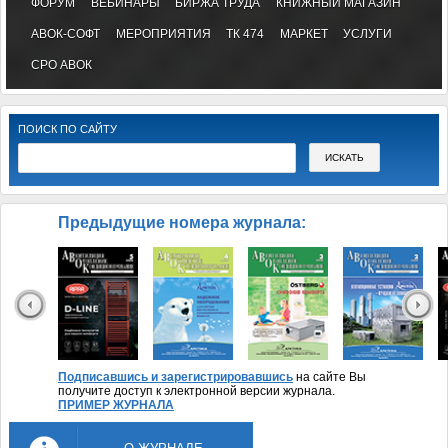
ФОРУМ
ВЕБИНАРЫ
БИРЖА ТРУДА
КНИЖНЫЙ МАГАЗИН
АВОК-СОФТ
МЕРОПРИЯТИЯ
ТК 474
МАРКЕТ
УСЛУГИ
СРО АВОК
ПОИСК ПО САЙТУ
Предыдущие номера журнала:
Подписавшись и зарегистрировавшись
на сайте Вы
получите доступ к электронной версии журнала.
ПРИМЕР ЖУРНАЛА