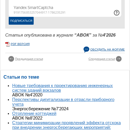
Статья опубликована в журнале
“АВОК”
за №
4'2026
PDF ВЕРСИЯ
ОБСУДИТЬ НА ФОРУМЕ
Предыдущая статья
Следующая статья
Статьи по теме
Новые требования к проектированию инженерных
систем зданий вокзалов
АВОК №4'2020
Перспективы дигитализации в отрасли приборного
учета
Энергосбережение №7'2024
Отопление коттеджей
АВОК №8'2022
Стратегии минимизации проявлений эффекта отскока
при внедрении энергосберегающих мероприятий: