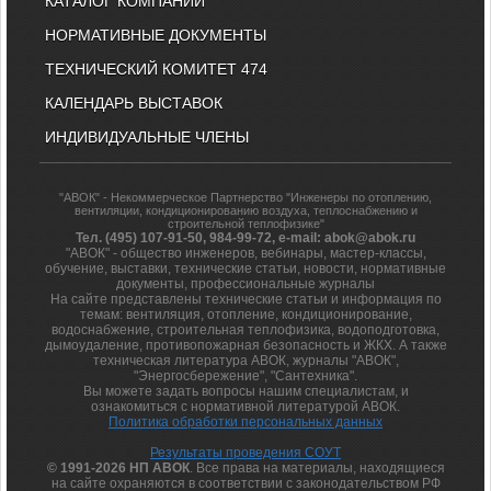
КАТАЛОГ КОМПАНИЙ
НОРМАТИВНЫЕ ДОКУМЕНТЫ
ТЕХНИЧЕСКИЙ КОМИТЕТ 474
КАЛЕНДАРЬ ВЫСТАВОК
ИНДИВИДУАЛЬНЫЕ ЧЛЕНЫ
"АВОК" - Некоммерческое Партнерство "Инженеры по отоплению,
вентиляции, кондиционированию воздуха, теплоснабжению и
строительной теплофизике"
Тел. (495) 107-91-50, 984-99-72, e-mail: abok@abok.ru
"АВОК" - общество инженеров, вебинары, мастер-классы,
обучение, выставки, технические статьи, новости, нормативные
документы, профессиональные журналы
На сайте представлены технические статьи и информация по
темам: вентиляция, отопление, кондиционирование,
водоснабжение, строительная теплофизика, водоподготовка,
дымоудаление, противопожарная безопасность и ЖКХ. А также
техническая литература АВОК, журналы "АВОК",
"Энергосбережение", "Сантехника".
Вы можете задать вопросы нашим специалистам, и
ознакомиться с нормативной литературой АВОК.
Политика обработки персональных данных
Результаты проведения СОУТ
© 1991-2026 НП АВОК
. Все права на материалы, находящиеся
на сайте охраняются в соответствии с законодательством РФ