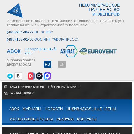
НЕКОММЕРЧЕСКОЕ
ПАРТНЕРСТВО
ИНЖЕНЕРОВ
Инженеры по отоплению, вентиляции, кондиционированию воздуха,
теплоснабжению и строительной теплофизике
(495) 984-99-72
НП "АВОК"
(495) 107-91-50
ООО ИИП "АВОК-ПРЕСС"
ассоциированный
АВОК
член
support@abok.ru
abok@abok.ru
RU
EN
ВХОД В ЛИЧНЫЙ КАБИНЕТ
|
РЕГИСТРАЦИЯ
|
ЗАБЫЛИ ПАРОЛЬ?
АВОК
ЖУРНАЛЫ
НОВОСТИ
ИНДИВИДУАЛЬНЫЕ ЧЛЕНЫ
КОЛЛЕКТИВНЫЕ ЧЛЕНЫ
РЕКЛАМА
КОНТАКТЫ