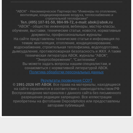
"АВОК" - Некоммерческое Партнерство "Инженеры по отоплению,
вентиляции, кондиционированию воздуха, теплоснабжению и
строительной теплофизике"
Тел. (495) 107-91-50, 984-99-72, e-mail: abok@abok.ru
"АВОК" - общество инженеров, вебинары, мастер-классы,
обучение, выставки, технические статьи, новости, нормативные
документы, профессиональные журналы
На сайте представлены технические статьи и информация по
темам: вентиляция, отопление, кондиционирование,
водоснабжение, строительная теплофизика, водоподготовка,
дымоудаление, противопожарная безопасность и ЖКХ. А также
техническая литература АВОК, журналы "АВОК",
"Энергосбережение", "Сантехника".
Вы можете задать вопросы нашим специалистам, и
ознакомиться с нормативной литературой АВОК.
Политика обработки персональных данных
Результаты проведения СОУТ
© 1991-2026 НП АВОК
. Все права на материалы, находящиеся
на сайте охраняются в соответствии с законодательством РФ
Воспроизведение материалов с данного сайта без письменного
разрешения редакции запрещено. Все иллюстрации
приобретены на фотобанке Depositphotos или предоставлены
авторами публикаций.