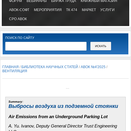
ФОРУМ
ВЕБИНАРЫ
БИРЖА ТРУДА
КНИЖНЫЙ МАГАЗИН
АВОК-СОФТ
МЕРОПРИЯТИЯ
ТК 474
МАРКЕТ
УСЛУГИ
СРО АВОК
ПОИСК ПО САЙТУ
ГЛАВНАЯ
/
БИБЛИОТЕКА НАУЧНЫХ СТАТЕЙ
/
АВОК №4'2025
/
ВЕНТИЛЯЦИЯ
...
Summary:
Выбросы воздуха из подземной стоянки
Air Emissions from an Underground Parking Lot
A. Yu. Ivanov, Deputy General Director Trust Engineering