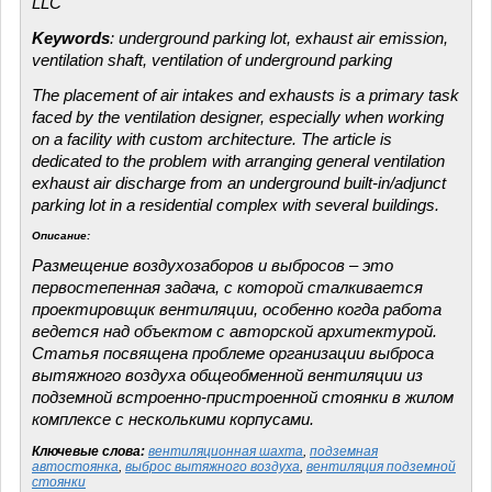
LLC
Keywords
: underground parking lot, exhaust air emission,
ventilation shaft, ventilation of underground parking
The placement of air intakes and exhausts is a primary task
faced by the ventilation designer, especially when working
on a facility with custom architecture. The article is
dedicated to the problem with arranging general ventilation
exhaust air discharge from an underground built-in/adjunct
parking lot in a residential complex with several buildings.
Описание:
Размещение воздухозаборов и выбросов – это
первостепенная задача, с которой сталкивается
проектировщик вентиляции, особенно когда работа
ведется над объектом с авторской архитектурой.
Статья посвящена проблеме организации выброса
вытяжного воздуха общеобменной вентиляции из
подземной встроенно-пристроенной стоянки в жилом
комплексе с несколькими корпусами.
Ключевые слова:
вентиляционная шахта
,
подземная
автостоянка
,
выброс вытяжного воздуха
,
вентиляция подземной
стоянки