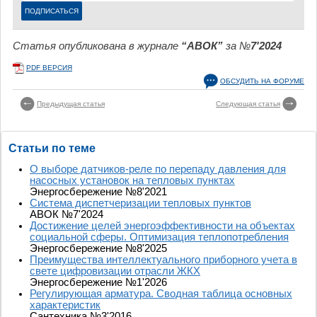
Статья опубликована в журнале
“АВОК”
за №
7'2024
PDF ВЕРСИЯ
ОБСУДИТЬ НА ФОРУМЕ
Предыдущая статья
Следующая статья
Статьи по теме
О выборе датчиков-реле по перепаду давления для
насосных установок на тепловых пунктах
Энергосбережение №8'2021
Система диспетчеризации тепловых пунктов
АВОК №7'2024
Достижение целей энергоэффективности на объектах
социальной сферы. Оптимизация теплопотребления
Энергосбережение №8'2025
Преимущества интеллектуального приборного учета в
свете цифровизации отрасли ЖКХ
Энергосбережение №1'2026
Регулирующая арматура. Сводная таблица основных
характеристик
Сантехника №3'2016