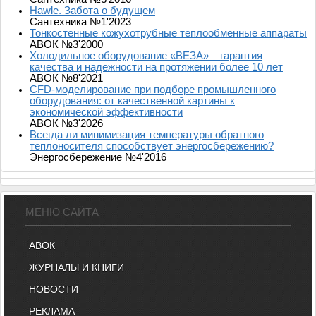
Hawle. Забота о будущем
Сантехника №1'2023
Тонкостенные кожухотрубные теплообменные аппараты
АВОК №3'2000
Холодильное оборудование «ВЕЗА» – гарантия
качества и надежности на протяжении более 10 лет
АВОК №8'2021
CFD-моделирование при подборе промышленного
оборудования: от качественной картины к
экономической эффективности
АВОК №3'2026
Всегда ли минимизация температуры обратного
теплоносителя способствует энергосбережению?
Энергосбережение №4'2016
МЕНЮ САЙТА
АВОК
ЖУРНАЛЫ И КНИГИ
НОВОСТИ
РЕКЛАМА