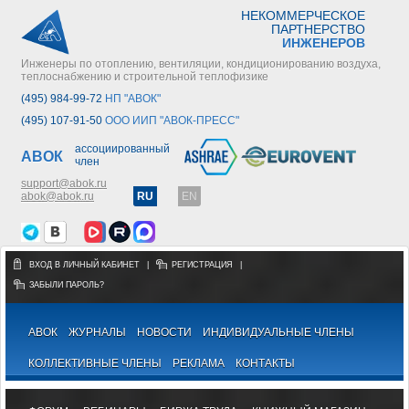
НЕКОММЕРЧЕСКОЕ
ПАРТНЕРСТВО
ИНЖЕНЕРОВ
Инженеры по отоплению, вентиляции, кондиционированию воздуха,
теплоснабжению и строительной теплофизике
(495) 984-99-72
НП "АВОК"
(495) 107-91-50
ООО ИИП "АВОК-ПРЕСС"
ассоциированный
АВОК
член
support@abok.ru
abok@abok.ru
RU
EN
ВХОД В ЛИЧНЫЙ КАБИНЕТ
|
РЕГИСТРАЦИЯ
|
ЗАБЫЛИ ПАРОЛЬ?
АВОК
ЖУРНАЛЫ
НОВОСТИ
ИНДИВИДУАЛЬНЫЕ ЧЛЕНЫ
КОЛЛЕКТИВНЫЕ ЧЛЕНЫ
РЕКЛАМА
КОНТАКТЫ