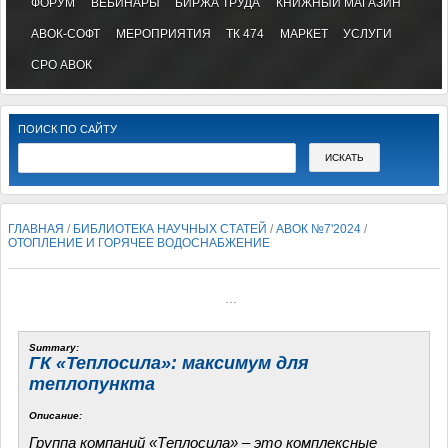
ФОРУМ
ВЕБИНАРЫ
БИРЖА ТРУДА
КНИЖНЫЙ МАГАЗИН
АВОК-СОФТ
МЕРОПРИЯТИЯ
ТК 474
МАРКЕТ
УСЛУГИ
СРО АВОК
ПОИСК ПО САЙТУ
ГЛАВНАЯ
/
БИБЛИОТЕКА НАУЧНЫХ СТАТЕЙ
/
АВОК №7'2024
/
ОТОПЛЕНИЕ И ГОРЯЧЕЕ ВОДОСНАБЖЕНИЕ
...
Summary:
ГК «Теплосила»: максимум для
теплопункта
Описание:
Группа компаний «Теплосила» – это комплексные