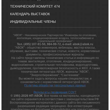
ТЕХНИЧЕСКИЙ КОМИТЕТ 474
КАЛЕНДАРЬ ВЫСТАВОК
ИНДИВИДУАЛЬНЫЕ ЧЛЕНЫ
"АВОК" - Некоммерческое Партнерство "Инженеры по отоплению,
вентиляции, кондиционированию воздуха, теплоснабжению и
строительной теплофизике"
Тел. (495) 107-91-50, 984-99-72, e-mail: abok@abok.ru
"АВОК" - общество инженеров, вебинары, мастер-классы,
обучение, выставки, технические статьи, новости, нормативные
документы, профессиональные журналы
На сайте представлены технические статьи и информация по
темам: вентиляция, отопление, кондиционирование,
водоснабжение, строительная теплофизика, водоподготовка,
дымоудаление, противопожарная безопасность и ЖКХ. А также
техническая литература АВОК, журналы "АВОК",
"Энергосбережение", "Сантехника".
Вы можете задать вопросы нашим специалистам, и
ознакомиться с нормативной литературой АВОК.
Политика обработки персональных данных
Результаты проведения СОУТ
© 1991-2026 НП АВОК
. Все права на материалы, находящиеся
на сайте охраняются в соответствии с законодательством РФ
Воспроизведение материалов с данного сайта без письменного
разрешения редакции запрещено. Все иллюстрации
приобретены на фотобанке Depositphotos или предоставлены