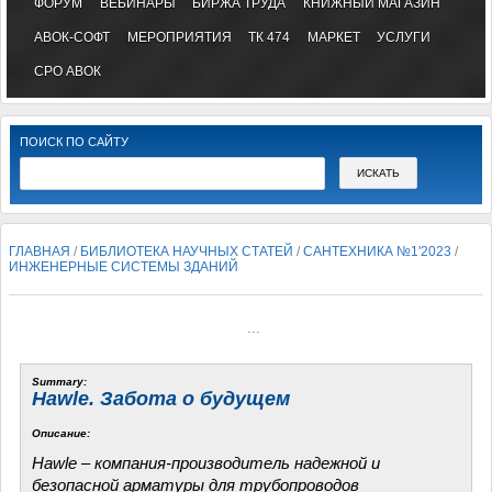
ФОРУМ
ВЕБИНАРЫ
БИРЖА ТРУДА
КНИЖНЫЙ МАГАЗИН
АВОК-СОФТ
МЕРОПРИЯТИЯ
ТК 474
МАРКЕТ
УСЛУГИ
СРО АВОК
ПОИСК ПО САЙТУ
ГЛАВНАЯ
/
БИБЛИОТЕКА НАУЧНЫХ СТАТЕЙ
/
САНТЕХНИКА №1'2023
/
ИНЖЕНЕРНЫЕ СИСТЕМЫ ЗДАНИЙ
...
Summary:
Hawle. Забота о будущем
Описание:
Hawle – компания-производитель надежной и
безопасной арматуры для трубопроводов