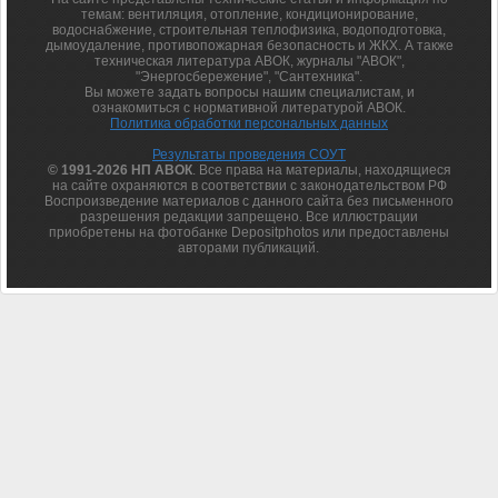
темам: вентиляция, отопление, кондиционирование,
водоснабжение, строительная теплофизика, водоподготовка,
дымоудаление, противопожарная безопасность и ЖКХ. А также
техническая литература АВОК, журналы "АВОК",
"Энергосбережение", "Сантехника".
Вы можете задать вопросы нашим специалистам, и
ознакомиться с нормативной литературой АВОК.
Политика обработки персональных данных
Результаты проведения СОУТ
© 1991-2026 НП АВОК
. Все права на материалы, находящиеся
на сайте охраняются в соответствии с законодательством РФ
Воспроизведение материалов с данного сайта без письменного
разрешения редакции запрещено. Все иллюстрации
приобретены на фотобанке Depositphotos или предоставлены
авторами публикаций.