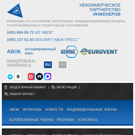
НЕКОММЕРЧЕСКОЕ
ПАРТНЕРСТВО
ИНЖЕНЕРОВ
Инженеры по отоплению, вентиляции, кондиционированию воздуха,
теплоснабжению и строительной теплофизике
(495) 984-99-72
НП "АВОК"
(495) 107-91-50
ООО ИИП "АВОК-ПРЕСС"
ассоциированный
АВОК
член
support@abok.ru
abok@abok.ru
RU
EN
ВХОД В ЛИЧНЫЙ КАБИНЕТ
|
РЕГИСТРАЦИЯ
|
ЗАБЫЛИ ПАРОЛЬ?
АВОК
ЖУРНАЛЫ
НОВОСТИ
ИНДИВИДУАЛЬНЫЕ ЧЛЕНЫ
КОЛЛЕКТИВНЫЕ ЧЛЕНЫ
РЕКЛАМА
КОНТАКТЫ