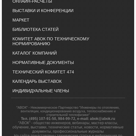
ОНЛАЙН-РАСЧЕТЫ
ВЫСТАВКИ И КОНФЕРЕНЦИИ
МАРКЕТ
БИБЛИОТЕКА СТАТЕЙ
КОМИТЕТ АВОК ПО ТЕХНИЧЕСКОМУ
НОРМИРОВАНИЮ
КАТАЛОГ КОМПАНИЙ
НОРМАТИВНЫЕ ДОКУМЕНТЫ
ТЕХНИЧЕСКИЙ КОМИТЕТ 474
КАЛЕНДАРЬ ВЫСТАВОК
ИНДИВИДУАЛЬНЫЕ ЧЛЕНЫ
"АВОК" - Некоммерческое Партнерство "Инженеры по отоплению,
вентиляции, кондиционированию воздуха, теплоснабжению и
строительной теплофизике"
Тел. (495) 107-91-50, 984-99-72, e-mail: abok@abok.ru
"АВОК" - общество инженеров, вебинары, мастер-классы,
обучение, выставки, технические статьи, новости, нормативные
документы, профессиональные журналы
На сайте представлены технические статьи и информация по