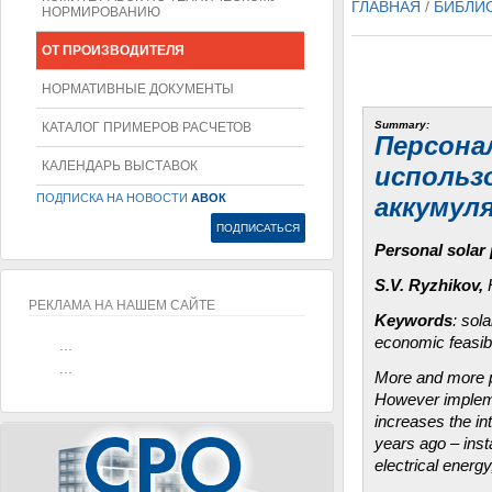
ГЛАВНАЯ
/
БИБЛИ
НОРМИРОВАНИЮ
ОТ ПРОИЗВОДИТЕЛЯ
НОРМАТИВНЫЕ ДОКУМЕНТЫ
Summary:
КАТАЛОГ ПРИМЕРОВ РАСЧЕТОВ
Персона
КАЛЕНДАРЬ ВЫСТАВОК
использ
ПОДПИСКА НА НОВОСТИ
АВОК
аккумул
Personal solar
S.V. Ryzhikov,
РЕКЛАМА НА НАШЕМ САЙТЕ
Keywords
: sol
economic feasibil
...
...
More and more p
However implemen
increases the in
years ago – inst
electrical energy,