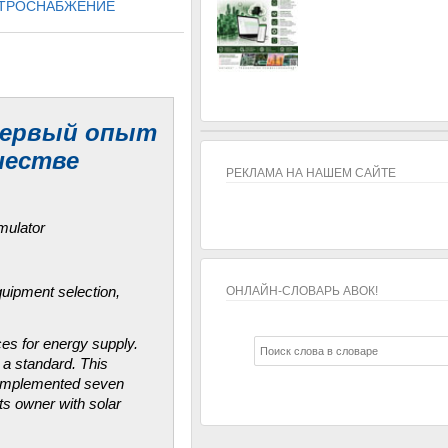
ТРОСНАБЖЕНИЕ
 Первый опыт
честве
РЕКЛАМА НА НАШЕМ САЙТЕ
mulator
equipment selection,
ОНЛАЙН-СЛОВАРЬ АВОК!
ОНЛАЙН-СЛОВАРЬ АВОК!
es for energy supply.
 a standard. This
y implemented seven
ts owner with solar