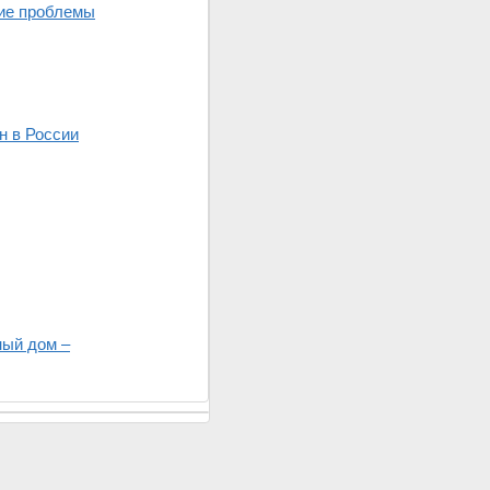
ние проблемы
н в России
ный дом –