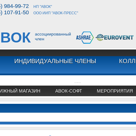
5) 984-99-72
НП "АВОК"
5) 107-91-50
ООО ИИП "АВОК-ПРЕСС"
ВОК
ассоциированный
член
ИНДИВИДУАЛЬНЫЕ ЧЛЕНЫ
КОЛЛ
...
...
ИЖНЫЙ МАГАЗИН
АВОК-СОФТ
МЕРОПРИЯТИЯ