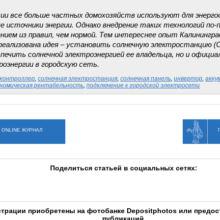
сии все больше частных домохозяйств используют для энерго
е источники энергии. Однако внедрение таких технологий по
нием из правил, чем нормой. Тем интереснее опыт Калининград
реализована идея – установить солнечную электростанцию (
спечить солнечной электроэнергией ее владельца, но и офици
роэнергии в городскую сеть.
контроллер
,
солнечная электростанция
,
солнечная панель
,
инвертор
,
акку
ономическая рентабельность
,
подключение к городской электросети
 ONLINE ЖУРНАЛ
Поделиться статьей в социальных сетях:
трации приобретены на фотобанке Depositphotos или предо
публикаций.