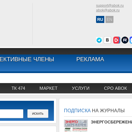
support@abok.ru
abok@abok.ru
RU
EN
ЕКТИВНЫЕ ЧЛЕНЫ
РЕКЛАМА
ТК 474
МАРКЕТ
УСЛУГИ
СРО АВОК
ПОДПИСКА
НА ЖУРНАЛЫ
АВОК
ЭНЕРГОСБЕРЕЖЕН