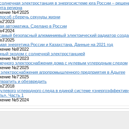
солнечная электростанция в энергосистеме юга России – реше
та региона
жение №4'2025
пособ сберечь секунды жизни
№2'2023
я автоматика. Сделано в России
№4'2024
самый безопасный алюминиевый электрический радиатор созда
№3'2025
ая энергетика России и Казахстана. Данные на 2021 год
жение №8'2022
ный экодом с солнечной электростанцией
жение №3'2023
нечного электроснабжения дома с нулевым углеродным следом
жение №2'2025
 электроснабжения агропромышленного предприятия в Адыгее
жение №7'2025
твратить и обезвредить
№2'2018
улевого углеродного следа в единой системе «энергоэффектив
ь». Часть 1
жение №5'2024