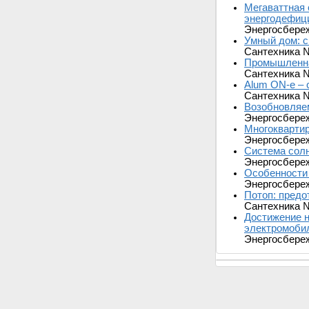
Мегаваттная 
энергодефици
Энергосбере
Умный дом: с
Сантехника 
Промышленна
Сантехника 
Alum ON-e – 
Сантехника 
Возобновляем
Энергосбере
Многоквартир
Энергосбере
Система сол
Энергосбере
Особенности
Энергосбере
Потоп: предо
Сантехника 
Достижение н
электромобил
Энергосбере