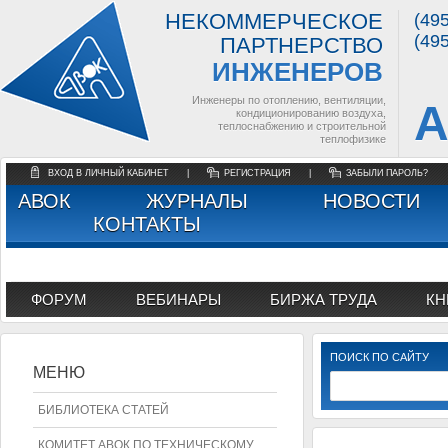
НЕКОММЕРЧЕСКОЕ
(49
(49
ПАРТНЕРСТВО
ИНЖЕНЕРОВ
Инженеры по отоплению, вентиляции,
А
кондиционированию воздуха,
теплоснабжению и строительной
теплофизике
ВХОД В ЛИЧНЫЙ КАБИНЕТ
|
РЕГИСТРАЦИЯ
|
ЗАБЫЛИ ПАРОЛЬ?
АВОК
ЖУРНАЛЫ
НОВОСТИ
КОНТАКТЫ
ФОРУМ
ВЕБИНАРЫ
БИРЖА ТРУДА
КН
ПОИСК ПО САЙТУ
МЕНЮ
БИБЛИОТЕКА СТАТЕЙ
КОМИТЕТ АВОК ПО ТЕХНИЧЕСКОМУ