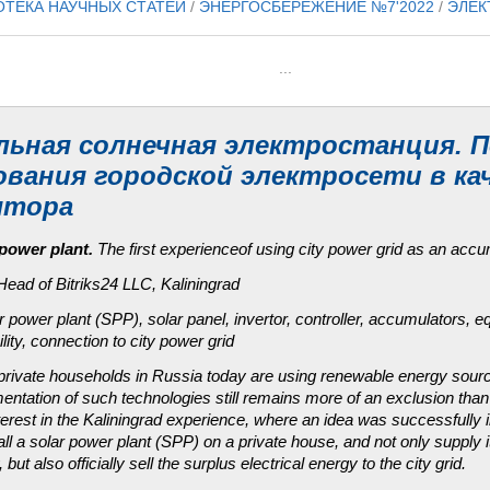
ОТЕКА НАУЧНЫХ СТАТЕЙ
/
ЭНЕРГОСБЕРЕЖЕНИЕ №7'2022
/
ЭЛЕК
...
льная солнечная электростанция.
ования городской электросети в ка
ятора
 power plant.
The first experienceof using city power grid as an accu
Head of Bitriks24 LLC, Kaliningrad
ar power plant (SPP), solar panel, invertor, controller, accumulators, 
ity, connection to city power grid
rivate households in Russia today are using renewable energy sourc
tation of such technologies still remains more of an exclusion than
terest in the Kaliningrad experience, where an idea was successfull
all a solar power plant (SPP) on a private house, and not only supply i
 but also officially sell the surplus electrical energy to the city grid.