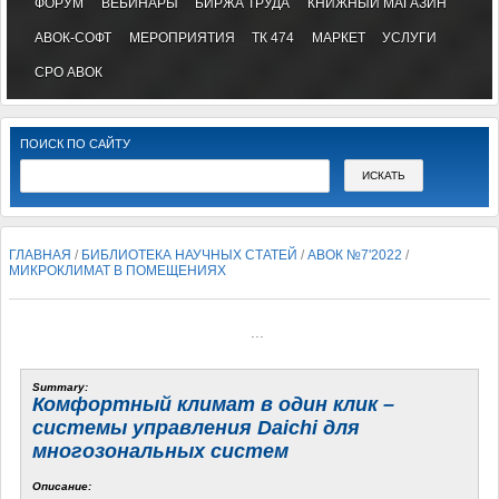
ФОРУМ
ВЕБИНАРЫ
БИРЖА ТРУДА
КНИЖНЫЙ МАГАЗИН
АВОК-СОФТ
МЕРОПРИЯТИЯ
ТК 474
МАРКЕТ
УСЛУГИ
СРО АВОК
ПОИСК ПО САЙТУ
ГЛАВНАЯ
/
БИБЛИОТЕКА НАУЧНЫХ СТАТЕЙ
/
АВОК №7'2022
/
МИКРОКЛИМАТ В ПОМЕЩЕНИЯХ
...
Summary:
Комфортный климат в один клик –
системы управления
Daichi
для
многозональных систем
Описание: