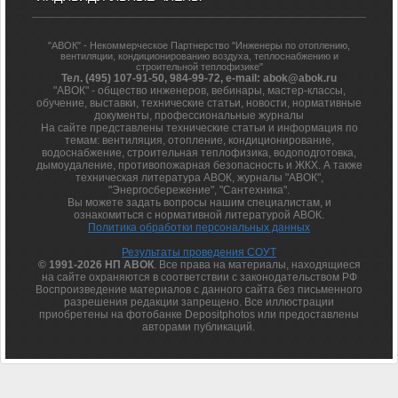
"АВОК" - Некоммерческое Партнерство "Инженеры по отоплению,
вентиляции, кондиционированию воздуха, теплоснабжению и
строительной теплофизике"
Тел. (495) 107-91-50, 984-99-72, e-mail: abok@abok.ru
"АВОК" - общество инженеров, вебинары, мастер-классы,
обучение, выставки, технические статьи, новости, нормативные
документы, профессиональные журналы
На сайте представлены технические статьи и информация по
темам: вентиляция, отопление, кондиционирование,
водоснабжение, строительная теплофизика, водоподготовка,
дымоудаление, противопожарная безопасность и ЖКХ. А также
техническая литература АВОК, журналы "АВОК",
"Энергосбережение", "Сантехника".
Вы можете задать вопросы нашим специалистам, и
ознакомиться с нормативной литературой АВОК.
Политика обработки персональных данных
Результаты проведения СОУТ
© 1991-2026 НП АВОК
. Все права на материалы, находящиеся
на сайте охраняются в соответствии с законодательством РФ
Воспроизведение материалов с данного сайта без письменного
разрешения редакции запрещено. Все иллюстрации
приобретены на фотобанке Depositphotos или предоставлены
авторами публикаций.