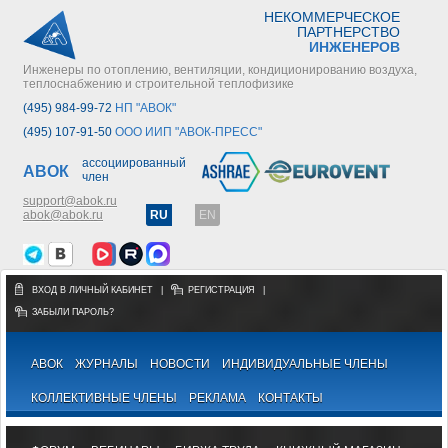
НЕКОММЕРЧЕСКОЕ
ПАРТНЕРСТВО
ИНЖЕНЕРОВ
Инженеры по отоплению, вентиляции, кондиционированию воздуха,
теплоснабжению и строительной теплофизике
(495) 984-99-72
НП "АВОК"
(495) 107-91-50
ООО ИИП "АВОК-ПРЕСС"
ассоциированный
АВОК
член
support@abok.ru
abok@abok.ru
RU
EN
ВХОД В ЛИЧНЫЙ КАБИНЕТ
|
РЕГИСТРАЦИЯ
|
ЗАБЫЛИ ПАРОЛЬ?
АВОК
ЖУРНАЛЫ
НОВОСТИ
ИНДИВИДУАЛЬНЫЕ ЧЛЕНЫ
КОЛЛЕКТИВНЫЕ ЧЛЕНЫ
РЕКЛАМА
КОНТАКТЫ