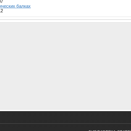
07
ических балках
12