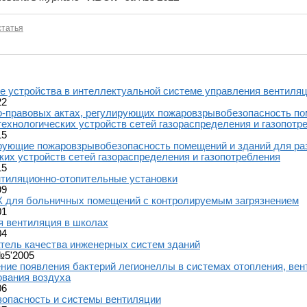
татья
 устройства в интеллектуальной системе управления вентиля
22
-правовых актах, регулирующих пожаровзрывобезопасность по
ехнологических устройств сетей газораспределения и газопотр
15
ирующие пожаровзрывобезопасность помещений и зданий для р
ких устройств сетей газораспределения и газопотребления
15
тиляционно-отопительные установки
99
 для больничных помещений с контролируемым загрязнением
01
 вентиляция в школах
04
тель качества инженерных систем зданий
№5'2005
ие появления бактерий легионеллы в системах отопления, вен
ования воздуха
06
опасность и системы вентиляции