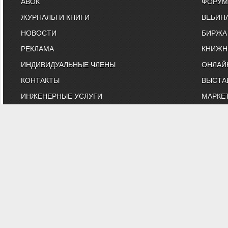
АВОК
ФОРУМ
ЖУРНАЛЫ И КНИГИ
ВЕБИН
НОВОСТИ
БИРЖА
РЕКЛАМА
КНИЖН
ИНДИВИДУАЛЬНЫЕ ЧЛЕНЫ
ОНЛАЙ
КОНТАКТЫ
ВЫСТА
ИНЖЕНЕРНЫЕ УСЛУГИ
МАРКЕ
"АВОК" - Некоммерческое Па
"АВОК" - общество инженеров, вебинары, м
На сайте представлены технические статьи и информация
противопожарная безопаснос
Вы можете з
© 1991-2026 НП АВОК
.
Воспроизведение материалов с данного сайта без пись