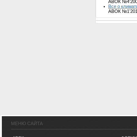
АВОК №4'20
Все о климат
АВОК №1'20
МЕНЮ САЙТА