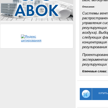
basic aerodynami
Описание:
Системы венти
распространен
управления си
регулирующих 
воздуха). Выб
следующих фак
концентрация 
регулирования
Проектировани
экспериментал
регулирующих 
Ключевые слова:
КУПИТЬ