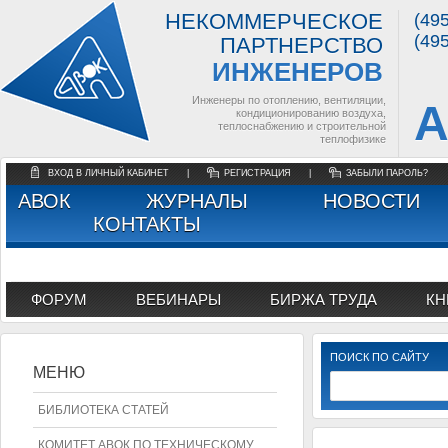
НЕКОММЕРЧЕСКОЕ
(49
(49
ПАРТНЕРСТВО
ИНЖЕНЕРОВ
Инженеры по отоплению, вентиляции,
А
кондиционированию воздуха,
теплоснабжению и строительной
теплофизике
ВХОД В ЛИЧНЫЙ КАБИНЕТ
|
РЕГИСТРАЦИЯ
|
ЗАБЫЛИ ПАРОЛЬ?
АВОК
ЖУРНАЛЫ
НОВОСТИ
КОНТАКТЫ
ФОРУМ
ВЕБИНАРЫ
БИРЖА ТРУДА
КН
ПОИСК ПО САЙТУ
МЕНЮ
БИБЛИОТЕКА СТАТЕЙ
КОМИТЕТ АВОК ПО ТЕХНИЧЕСКОМУ