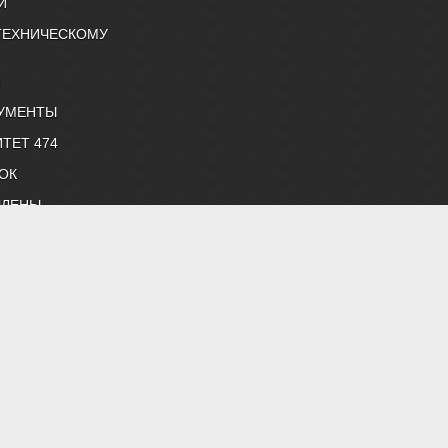
Й
ТЕХНИЧЕСКОМУ
Й
УМЕНТЫ
ТЕТ 474
ОК
ЧЛЕНЫ
снабжению и строительной теплофизике"
 нормативные документы, профессиональные журналы
жение, строительная теплофизика, водоподготовка, дымоудаление,
 "Энергосбережение", "Сантехника".
й литературой АВОК.
ветствии с законодательством РФ
етены на фотобанке Depositphotos или предоставлены авторами