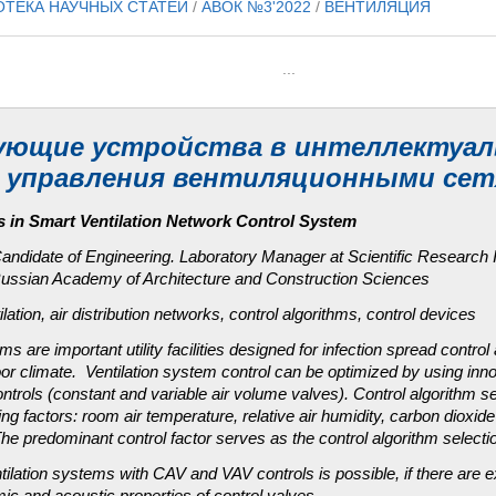
ОТЕКА НАУЧНЫХ СТАТЕЙ
/
АВОК №3'2022
/
ВЕНТИЛЯЦИЯ
...
ующие устройства в интеллектуал
 управления вентиляционными се
s in Smart Ventilation Network Control System
Candidate of Engineering. Laboratory Manager at Scientific Research In
Russian Academy of Architecture and Construction Sciences
tilation, air distribution networks, control algorithms, control devices
ms are important utility facilities designed for infection spread control
or climate. Ventilation system control can be optimized by using inno
rols (constant and variable air volume valves). Control algorithm s
ing factors: room air temperature, relative air humidity, carbon dioxid
he predominant control factor serves as the control algorithm selectio
tilation systems with CAV and VAV controls is possible, if there are 