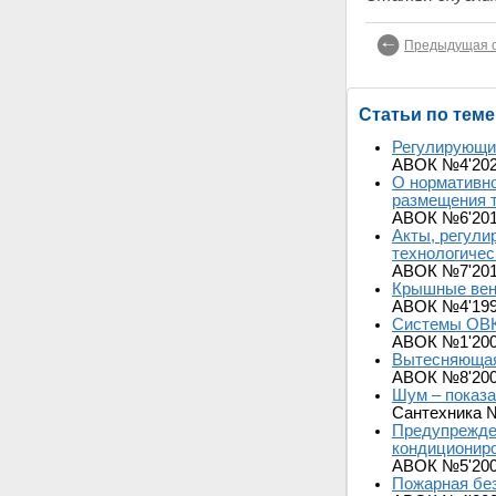
Предыдущая с
Статьи по теме
Регулирующие
АВОК №4'20
О нормативно
размещения т
АВОК №6'20
Акты, регул
технологичес
АВОК №7'20
Крышные вен
АВОК №4'19
Системы ОВК
АВОК №1'20
Вытесняющая
АВОК №8'20
Шум – показа
Сантехника 
Предупрежден
кондиционир
АВОК №5'20
Пожарная без