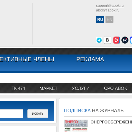
support@abok.ru
abok@abok.ru
RU
EN
ЕКТИВНЫЕ ЧЛЕНЫ
РЕКЛАМА
ТК 474
МАРКЕТ
УСЛУГИ
СРО АВОК
ПОДПИСКА
НА ЖУРНАЛЫ
АВОК
ЭНЕРГОСБЕРЕЖЕН