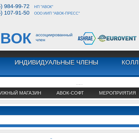
5) 984-99-72
НП "АВОК"
5) 107-91-50
ООО ИИП "АВОК-ПРЕСС"
ВОК
ассоциированный
член
ИНДИВИДУАЛЬНЫЕ ЧЛЕНЫ
КОЛЛ
...
...
ИЖНЫЙ МАГАЗИН
АВОК-СОФТ
МЕРОПРИЯТИЯ