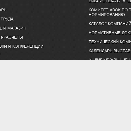
БИБЛИОТЕКА СТАТЕ
АРЫ
КОМИТЕТ АВОК ПО 
НОРМИРОВАНИЮ
 ТРУДА
КАТАЛОГ КОМПАНИ
ЫЙ МАГАЗИН
НОРМАТИВНЫЕ ДОК
Н-РАСЧЕТЫ
ТЕХНИЧЕСКИЙ КОМИ
ВКИ И КОНФЕРЕНЦИИ
КАЛЕНДАРЬ ВЫСТАВ
Т
ИНДИВИДУАЛЬНЫЕ 
ртнерство "Инженеры по отоплению, вентиляции, кондиционированию воздуха, тепло
Тел. (495) 107-91-50, 984-99-72, e-mail: abok@abok.ru
астер-классы, обучение, выставки, технические статьи, новости,
 по темам: вентиляция, отопление, кондиционирование, водоснаб
ть и ЖКХ. А также техническая литература АВОК, журналы "АВОК",
адать вопросы нашим специалистам, и ознакомиться с нормативно
Политика обработки персональных данных
Результаты проведения СОУТ
 Все права на материалы, находящиеся на сайте охраняются в соот
менного разрешения редакции запрещено. Все иллюстрации приобр