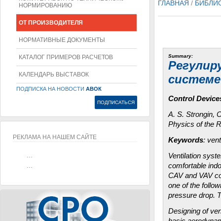
ГЛАВНАЯ
/
БИБЛИ
НОРМИРОВАНИЮ
ОТ ПРОИЗВОДИТЕЛЯ
НОРМАТИВНЫЕ ДОКУМЕНТЫ
Summary:
КАТАЛОГ ПРИМЕРОВ РАСЧЕТОВ
Регулир
КАЛЕНДАРЬ ВЫСТАВОК
системе
ПОДПИСКА НА НОВОСТИ
АВОК
Control Device
A. S. Strongin, 
Physics of the 
РЕКЛАМА НА НАШЕМ САЙТЕ
Keywords
: ven
...
Ventilation syste
...
comfortable indo
CAV and VAV cont
one of the follow
pressure drop. T
Designing of ven