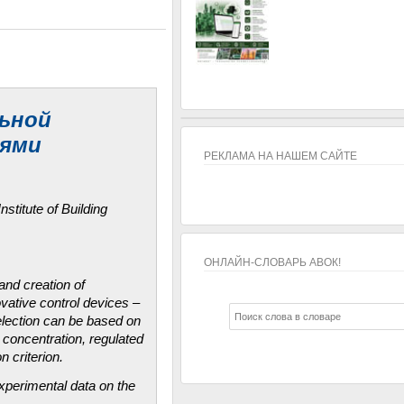
ьной
тями
РЕКЛАМА НА НАШЕМ САЙТЕ
stitute of Building
ОНЛАЙН-СЛОВАРЬ АВОК!
 and creation of
ОНЛАЙН-СЛОВАРЬ АВОК!
vative control devices –
election can be based on
e concentration, regulated
n criterion.
experimental data on the