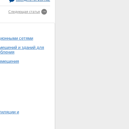
Следующая статья
ционными сетями
мещений и зданий для
ебления
азмещения
тиляции и