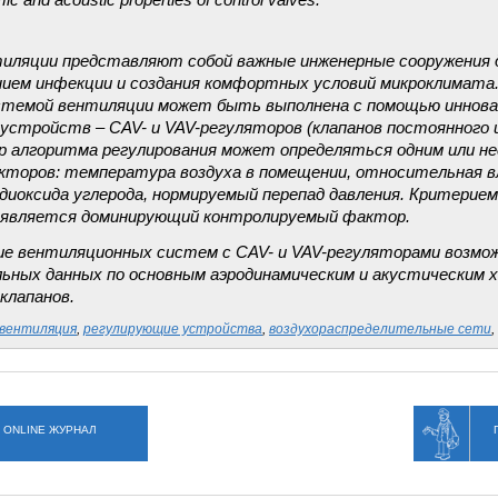
c and acoustic properties of control valves.
ляции представляют собой важные инженерные сооружения д
ием инфекции и создания комфортных условий микроклимата
стемой вентиляции может быть выполнена с помощью иннов
устройств – CAV- и VAV-регуляторов (клапанов постоянного 
ор алгоритма регулирования может определяться одним или не
торов: температура воздуха в помещении, относительная в
диоксида углерода, нормируемый перепад давления. Критерие
 является доминирующий контролируемый фактор.
е вентиляционных систем с CAV- и VAV-регуляторами возмож
ьных данных по основным аэродинамическим и акустическим
клапанов.
вентиляция
,
регулирующие устройства
,
воздухораспределительные сети
,
 ONLINE ЖУРНАЛ