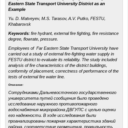
Eastern State Transport University District as an
Example
Yu. D. Matveyev, M.S. Tarasov, A.V. Putko, FESTU,
Khabarovsk
Keywords
: fire hydrant, external fire fighting, fire resistance
degree, flowrate, pressure.
Employees of Far Eastern State Transport University have
carried out a study of external fire-fighting water supply in
FESTU district to evaluate its reliability. The study included
analysis of fire characteristics of the district buildings,
conformity of placement, correctness of performance of the
tests of external fire water line.
Описание:
Сотрудниками Дальневосточного государственного
университета путей сообщения было проведено
исследование наружного противопожарного
водоснабжения микрорайона ДВГУПС с целью оценки
его надежности. В ходе исследования были
проанализированы пожарная характеристика зданий
района, соответствие размещения, правильность