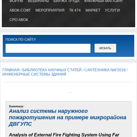
ФОРУМ
ВЕБИНАРЫ
БИРЖА ТРУДА
КНИЖНЫЙ МАГАЗИН
АВОК-СОФТ
МЕРОПРИЯТИЯ
ТК 474
МАРКЕТ
УСЛУГИ
СРО АВОК
ПОИСК ПО САЙТУ
ГЛАВНАЯ
/
БИБЛИОТЕКА НАУЧНЫХ СТАТЕЙ
/
САНТЕХНИКА №6'2018
/
ИНЖЕНЕРНЫЕ СИСТЕМЫ ЗДАНИЙ
...
Summary:
Анализ системы наружного
пожаротушения на примере микрорайона
ДВГУПС
Analysis of External Fire Fighting System Using Far