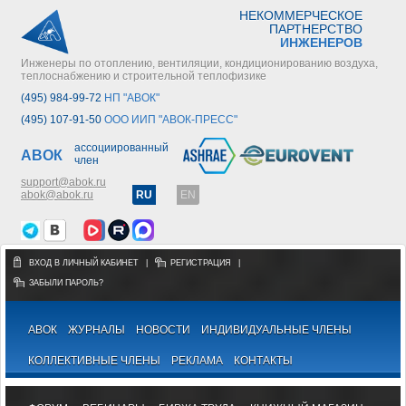
НЕКОММЕРЧЕСКОЕ
ПАРТНЕРСТВО
ИНЖЕНЕРОВ
Инженеры по отоплению, вентиляции, кондиционированию воздуха,
теплоснабжению и строительной теплофизике
(495) 984-99-72
НП "АВОК"
(495) 107-91-50
ООО ИИП "АВОК-ПРЕСС"
ассоциированный
АВОК
член
support@abok.ru
abok@abok.ru
RU
EN
ВХОД В ЛИЧНЫЙ КАБИНЕТ
|
РЕГИСТРАЦИЯ
|
ЗАБЫЛИ ПАРОЛЬ?
АВОК
ЖУРНАЛЫ
НОВОСТИ
ИНДИВИДУАЛЬНЫЕ ЧЛЕНЫ
КОЛЛЕКТИВНЫЕ ЧЛЕНЫ
РЕКЛАМА
КОНТАКТЫ