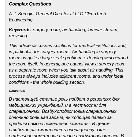
Complex Questions
A. I. Seregin, General Director at LLC ClimaTech
Engineering
Keywords
: surgery room, air handling, laminar stream,
recycling
This article discusses solutions for medical institutions and,
in particular, for surgery rooms. Air handling in surgery
rooms is quite a large-scale problem, extending well beyond
the room itself. In general, one cannot view a surgery room
as a separate room when you talk about air handling. This
process always includes adjacent rooms, and under ideal
conditions - the whole building section.
Описание:
В настоящей статье речь пойдет о решениях для
медицинских учреждений, и в частности для
операционных. Воздухоподготовка операционных
довольно большая задача, выходящая далеко за
пределы самого помещения комнаты. В целом
ошибочно рассматривать операционную как
отдельное помещение в плане воздухоподготовки. В