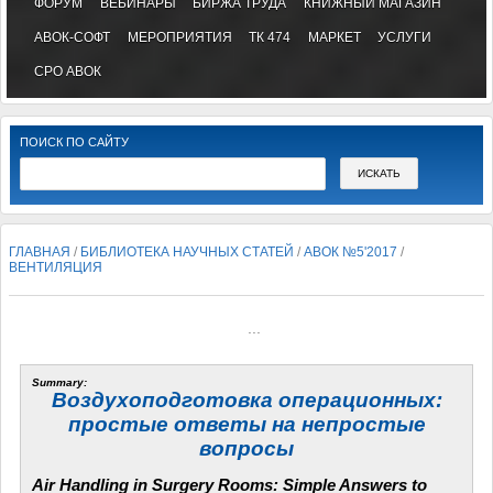
ФОРУМ
ВЕБИНАРЫ
БИРЖА ТРУДА
КНИЖНЫЙ МАГАЗИН
АВОК-СОФТ
МЕРОПРИЯТИЯ
ТК 474
МАРКЕТ
УСЛУГИ
СРО АВОК
ПОИСК ПО САЙТУ
ГЛАВНАЯ
/
БИБЛИОТЕКА НАУЧНЫХ СТАТЕЙ
/
АВОК №5'2017
/
ВЕНТИЛЯЦИЯ
...
Summary:
Воздухоподготовка операционных:
простые ответы на непростые
вопросы
Air Handling in Surgery Rooms: Simple Answers to