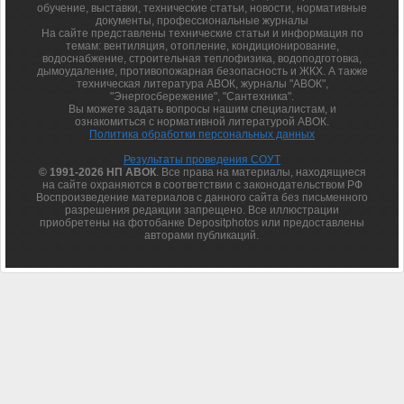
обучение, выставки, технические статьи, новости, нормативные
документы, профессиональные журналы
На сайте представлены технические статьи и информация по
темам: вентиляция, отопление, кондиционирование,
водоснабжение, строительная теплофизика, водоподготовка,
дымоудаление, противопожарная безопасность и ЖКХ. А также
техническая литература АВОК, журналы "АВОК",
"Энергосбережение", "Сантехника".
Вы можете задать вопросы нашим специалистам, и
ознакомиться с нормативной литературой АВОК.
Политика обработки персональных данных
Результаты проведения СОУТ
© 1991-2026 НП АВОК
. Все права на материалы, находящиеся
на сайте охраняются в соответствии с законодательством РФ
Воспроизведение материалов с данного сайта без письменного
разрешения редакции запрещено. Все иллюстрации
приобретены на фотобанке Depositphotos или предоставлены
авторами публикаций.