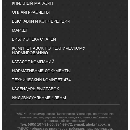
КНИЖНЫЙ МАГАЗИН
ОНЛАЙН-РАСЧЕТЫ
ВЫСТАВКИ И КОНФЕРЕНЦИИ
МАРКЕТ
БИБЛИОТЕКА СТАТЕЙ
КОМИТЕТ АВОК ПО ТЕХНИЧЕСКОМУ
НОРМИРОВАНИЮ
КАТАЛОГ КОМПАНИЙ
НОРМАТИВНЫЕ ДОКУМЕНТЫ
ТЕХНИЧЕСКИЙ КОМИТЕТ 474
КАЛЕНДАРЬ ВЫСТАВОК
ИНДИВИДУАЛЬНЫЕ ЧЛЕНЫ
"АВОК" - Некоммерческое Партнерство "Инженеры по отоплению,
вентиляции, кондиционированию воздуха, теплоснабжению и
строительной теплофизике"
Тел. (495) 107-91-50, 984-99-72, e-mail: abok@abok.ru
"АВОК" - общество инженеров, вебинары, мастер-классы,