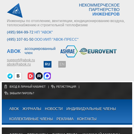
НЕКОММЕРЧЕСКОЕ
ПАРТНЕРСТВО
ИНЖЕНЕРОВ
Инженеры по отоплению, вентиляции, кондиционированию воздуха,
теплоснабжению и строительной теплофизике
(495) 984-99-72
НП "АВОК"
(495) 107-91-50
ООО ИИП "АВОК-ПРЕСС"
ассоциированный
АВОК
член
support@abok.ru
abok@abok.ru
RU
EN
ВХОД В ЛИЧНЫЙ КАБИНЕТ
|
РЕГИСТРАЦИЯ
|
ЗАБЫЛИ ПАРОЛЬ?
АВОК
ЖУРНАЛЫ
НОВОСТИ
ИНДИВИДУАЛЬНЫЕ ЧЛЕНЫ
КОЛЛЕКТИВНЫЕ ЧЛЕНЫ
РЕКЛАМА
КОНТАКТЫ