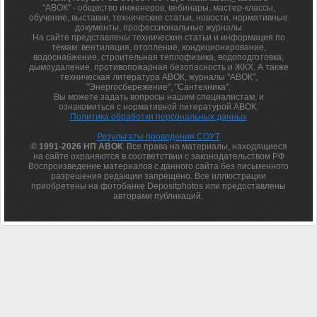
"АВОК" - общество инженеров, вебинары, мастер-классы,
обучение, выставки, технические статьи, новости, нормативные
документы, профессиональные журналы
На сайте представлены технические статьи и информация по
темам: вентиляция, отопление, кондиционирование,
водоснабжение, строительная теплофизика, водоподготовка,
дымоудаление, противопожарная безопасность и ЖКХ. А также
техническая литература АВОК, журналы "АВОК",
"Энергосбережение", "Сантехника".
Вы можете задать вопросы нашим специалистам, и
ознакомиться с нормативной литературой АВОК.
Политика обработки персональных данных
Результаты проведения СОУТ
© 1991-2026 НП АВОК
. Все права на материалы, находящиеся
на сайте охраняются в соответствии с законодательством РФ
Воспроизведение материалов с данного сайта без письменного
разрешения редакции запрещено. Все иллюстрации
приобретены на фотобанке Depositphotos или предоставлены
авторами публикаций.