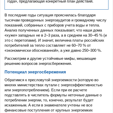
года», предлагающая конкретный план действий.
В последние годы ситуация прояснилась благодаря
тысячам проведенных энергоаудитов и громадному числу
показаний, собранных с приборов учета воды и тепла.
Анализ полученных данных показывает, что наши дома
«хуже» западных не в 2–3 раза, а в среднем на 30–45 % (и
это с перетопами). И значит, величина платы российских
потребителей за тепло составляет не 60–70 % от
«экономически обоснованной», а уже давно 250–300 %.
Рассмотрим и другие устойчивые мифы, мешающие
решению вопросов энергосбережения.
Потенциал энергосбережения
Обратимся к пресловутой энергоемкости (которую во
многих министерствах путали с энергоэффективностью
или энергопотреблением). Если при ее расчете
подставлять в числитель формулы неточные данные о
потреблении энергии, то, конечно, результат будет
искаженным. А если в знаменателе учтены не все
финансовые поступления от крупных энергоемких