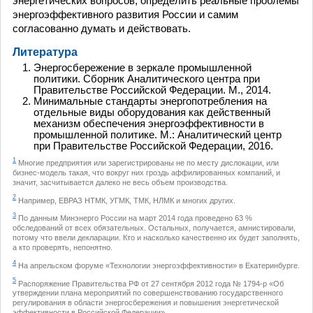
энергетических вопросов, определить реальные проблемы
энергоэффективного развития России и самим
согласованно думать и действовать.
Литература
Энергосбережение в зеркале промышленной
политики. Сборник Аналитического центра при
Правительстве Российской Федерации. М., 2014.
Минимальные стандарты энергопотребления на
отдельные виды оборудования как действенный
механизм обеспечения энергоэффективности в
промышленной политике. М.: Аналитический центр
при Правительстве Российской Федерации, 2016.
1
Многие предприятия или зарегистрированы не по месту дислокации, или
бизнес-модель такая, что вокруг них гроздь аффилированных компаний, и
значит, засчитывается далеко не весь объем производства.
2
Например, ЕВРАЗ НТМК, УГМК, ТМК, НЛМК и многих других.
3
По данным Минэнерго России на март 2014 года проведено 63 %
обследований от всех обязательных. Остальных, получается, амнистировали,
потому что ввели декларации. Кто и насколько качественно их будет заполнять,
а кто проверять, непонятно.
4
На апрельском форуме «Технологии энергоэффективности» в Екатеринбурге.
5
Распоряжение Правительства РФ от 27 сентября 2012 года № 1794-р «Об
утверждении плана мероприятий по совершенствованию государственного
регулирования в области энергосбережения и повышения энергетической
эффективности в Российской Федерации».