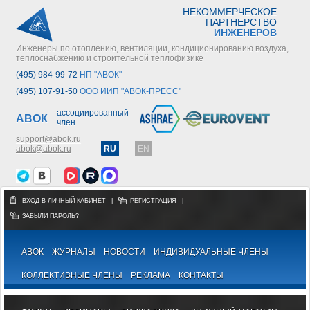
НЕКОММЕРЧЕСКОЕ
ПАРТНЕРСТВО
ИНЖЕНЕРОВ
Инженеры по отоплению, вентиляции, кондиционированию воздуха,
теплоснабжению и строительной теплофизике
(495) 984-99-72
НП "АВОК"
(495) 107-91-50
ООО ИИП "АВОК-ПРЕСС"
ассоциированный
АВОК
член
support@abok.ru
abok@abok.ru
RU
EN
ВХОД В ЛИЧНЫЙ КАБИНЕТ
|
РЕГИСТРАЦИЯ
|
ЗАБЫЛИ ПАРОЛЬ?
АВОК
ЖУРНАЛЫ
НОВОСТИ
ИНДИВИДУАЛЬНЫЕ ЧЛЕНЫ
КОЛЛЕКТИВНЫЕ ЧЛЕНЫ
РЕКЛАМА
КОНТАКТЫ