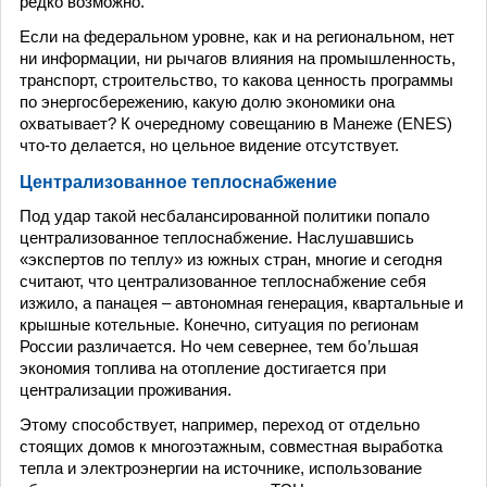
редко возможно.
Если на федеральном уровне, как и на региональном, нет
ни информации, ни рычагов влияния на промышленность,
транспорт, строительство, то какова ценность программы
по энергосбережению, какую долю экономики она
охватывает? К очередному совещанию в Манеже (ENES)
что-то делается, но цельное видение отсутствует.
Централизованное теплоснабжение
Под удар такой несбалансированной политики попало
централизованное теплоснабжение. Наслушавшись
«экспертов по теплу» из южных стран, многие и сегодня
считают, что централизованное теплоснабжение себя
изжило, а панацея – автономная генерация, квартальные и
крышные котельные. Конечно, ситуация по регионам
России различается. Но чем севернее, тем бо
’
льшая
экономия топлива на отопление достигается при
централизации проживания.
Этому способствует, например, переход от отдельно
стоящих домов к многоэтажным, совместная выработка
тепла и электроэнергии на источнике, использование