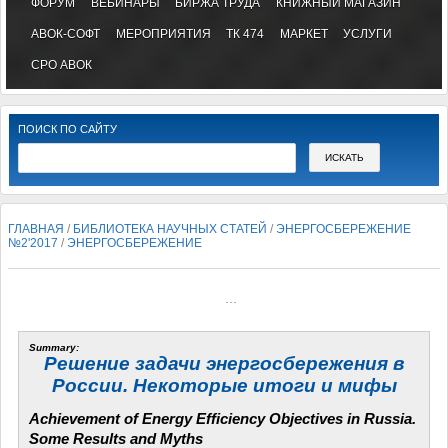
ФОРУМ
ВЕБИНАРЫ
БИРЖА ТРУДА
КНИЖНЫЙ МАГАЗИН
АВОК-СОФТ
МЕРОПРИЯТИЯ
ТК 474
МАРКЕТ
УСЛУГИ
СРО АВОК
ПОИСК ПО САЙТУ
ГЛАВНАЯ
/
БИБЛИОТЕКА НАУЧНЫХ СТАТЕЙ
/
ЭНЕРГОСБЕРЕЖЕНИЕ
№2'2017
/
ЭНЕРГОСБЕРЕЖЕНИЕ
...
Summary:
Решение задачи энергосбережения в
России. Некоторые итоги и мифы
Achievement of Energy Efficiency Objectives in Russia.
Some Results and Myths