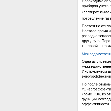
Необходимо обра
приборов учета в
квартирах была 
потребление газ
Постоянно откла
Настало время ч
разводке теплос
друг друга. Пор
тепловой энерги
Межведомственн
Одна из системн
межведомственно
Инструментом д
энергоэффективн
Но после отмены
«Энергоэффектив
кроме ТЭК, из э
функций межведо
эффективности.