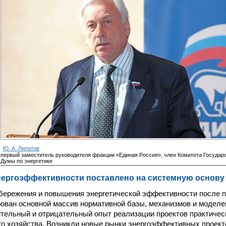
Ю. А. Липатов
первый заместитель руководителя фракции «Единая Россия», член Комитета Государ
Думы по энергетике
ергоэффективности поставлено на системную основу
бережения и повышения энергетической эффективности после п
ван основной массив нормативной базы, механизмов и моделе
тельный и отрицательный опыт реализации проектов практичес
о хозяйства. Возникли новые рынки энергоэффективных проект