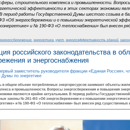
сферы, строительного комплекса и промышленности. Вопросы
ргетической эффективности в этих секторах экономики явл
В период работы Государственной Думы шестого созыва в б
ФЗ «Об энергосбережении и о повышении энергетической эффе
оэнергетике» и № 190-ФЗ «О теплоснабжении» был внесен р
энергосбережение
,
энергетика
,
учет
,
энергоэффективность зданий
,
зако
ция российского законодательства в об
режения и энергоснабжения
 первый заместитель руководителя фракции «Единая Россия», ч
 Думы по энергетике
ь в общем объеме потребляемых энергоресурсов занимают объекты жил
плекса и промышленности. Вопросы энергосбережения и повышения энер
кономики являются крайне актуальными. В период работы Государственно
ые законы № 261-ФЗ «Об энергосбережении и о повышении энергетическо
ргетике» и № 190-ФЗ «О теплоснабжении» был внесен ряд существенных 