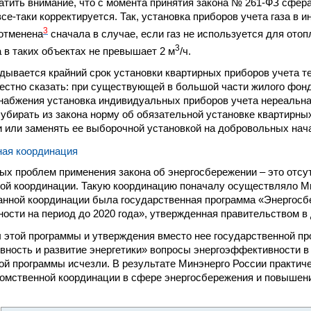
тить внимание, что с момента принятия закона № 261-ФЗ сфер
се-таки корректируется. Так, установка приборов учета газа в
3
отменена
сначала в случае, если газ не используется для отоп
3
а в таких объектах не превышает 2 м
/ч.
дывается крайний срок установки квартирных приборов учета те
естно сказать: при существующей в большой части жилого фон
набжения установка индивидуальных приборов учета нереальна
а убирать из закона норму об обязательной установке квартирны
и или заменять ее выборочной установкой на добровольных нач
ая координация
ых проблем применения закона об энергосбережении – это отсу
й координации. Такую координацию поначалу осуществляло Ми
анной координации была государственная программа «Энергос
ости на период до 2020 года», утвержденная правительством в 
 этой программы и утверждения вместо нее государственной п
ность и развитие энергетики» вопросы энергоэффективности в
той программы исчезли. В результате Минэнерго России практиче
мственной координации в сфере энергосбережения и повышени