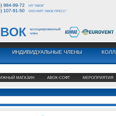
5) 984-99-72
НП "АВОК"
5) 107-91-50
ООО ИИП "АВОК-ПРЕСС"
ВОК
ассоциированный
член
ИНДИВИДУАЛЬНЫЕ ЧЛЕНЫ
КОЛЛ
...
...
ИЖНЫЙ МАГАЗИН
АВОК-СОФТ
МЕРОПРИЯТИЯ