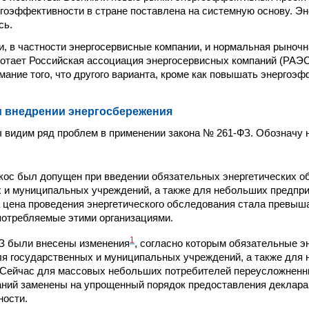
оэффективности в стране поставлена на системную основу. Эн
сь.
и, в частности энергосервисные компании, и нормальная рыночн
отает Российская ассоциация энергосервисных компаний (РАЭ
мание того, что другого варианта, кроме как повышать энергоэф
 внедрении энергосбережения
ы видим ряд проблем в применении закона № 261-ФЗ. Обозначу н
ос был допущен при введении обязательных энергетических о
 и муниципальных учреждений, а также для небольших предприя
а цена проведения энергетического обследования стала превыш
потребляемые этими организациями.
1
З были внесены изменения
, согласно которым обязательные э
я государственных и муниципальных учреждений, а также для 
 Сейчас для массовых небольших потребителей переусложнен
ний заменены на упрощенный порядок предоставления деклара
ности.