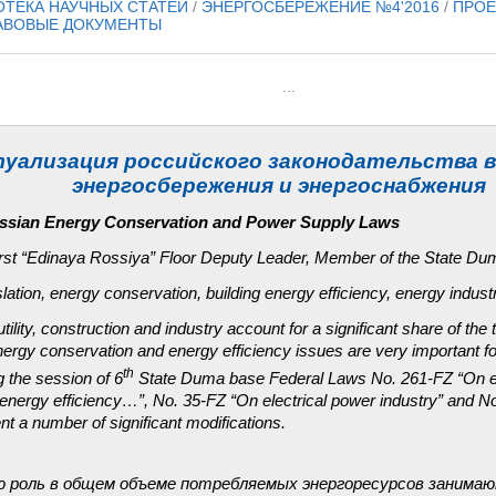
ОТЕКА НАУЧНЫХ СТАТЕЙ
/
ЭНЕРГОСБЕРЕЖЕНИЕ №4'2016
/
ПРОЕ
АВОВЫЕ ДОКУМЕНТЫ
...
уализация российского законодательства 
энергосбережения и энергоснабжения
ussian Energy Conservation and Power Supply Laws
First “Edinaya Rossiya” Floor Deputy Leader, Member of the State 
slation, energy conservation, building energy efficiency, energy indust
tility, construction and industry account for a significant share of the
rgy conservation and energy efficiency issues are very important fo
th
 the session of 6
State Duma base Federal Laws No. 261-FZ “On e
energy efficiency…”, No. 35-FZ “On electrical power industry” and N
t a number of significant modifications.
роль в общем объеме потребляемых энергоресурсов занима