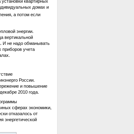
а установки квартирных
 индивидуальных домах и
ления, а потом если
пловой энергии.
да вертикальной
. И не надо обманывать
х приборов учета
алах.
тствие
нэнерго России.
бережение и повышение
декабре 2010 года.
рограммы
 иных сферах экономики,
ски отказалось от
я энергетической