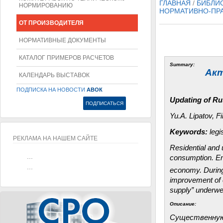
ГЛАВНАЯ
/
БИБЛИ
НОРМИРОВАНИЮ
НОРМАТИВНО-ПР
ОТ ПРОИЗВОДИТЕЛЯ
НОРМАТИВНЫЕ ДОКУМЕНТЫ
КАТАЛОГ ПРИМЕРОВ РАСЧЕТОВ
Summary:
Акт
КАЛЕНДАРЬ ВЫСТАВОК
ПОДПИСКА НА НОВОСТИ
АВОК
Updating of R
Yu.A. Lipatov, 
Keywords
:
legi
РЕКЛАМА НА НАШЕМ САЙТЕ
Residential and u
...
consumption. Ene
...
economy. During
improvement of 
supply” underwen
Описание:
Существенную 