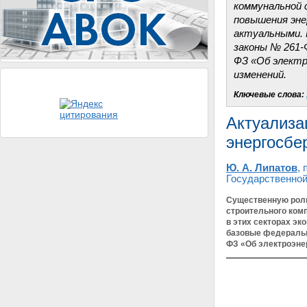
коммунальной 
повышения эне
актуальными. 
законы № 261-
ФЗ «Об электр
изменений.
Ключевые слова:
Актуализа
энергосбе
Ю. А. Липатов
,
Государственной
Существенную рол
строительного ком
в этих секторах э
базовые федеральн
ФЗ «Об электроэне