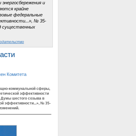
 энергосбережения и
яются крайне
азовые федеральные
ктивности...», № 35-
яд существенных
нодательство
ласти
лен Комитета
ищно-коммунальной сферы,
гетической эффективности
й Думы шестого созыва в
й эффективности...», № 35-
изменений.