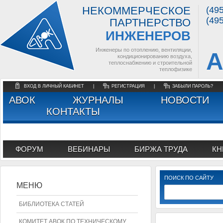
НЕКОММЕРЧЕСКОЕ
(49
(49
ПАРТНЕРСТВО
ИНЖЕНЕРОВ
Инженеры по отоплению, вентиляции,
А
кондиционированию воздуха,
теплоснабжению и строительной
теплофизике
ВХОД В ЛИЧНЫЙ КАБИНЕТ
|
РЕГИСТРАЦИЯ
|
ЗАБЫЛИ ПАРОЛЬ?
АВОК
ЖУРНАЛЫ
НОВОСТИ
КОНТАКТЫ
ФОРУМ
ВЕБИНАРЫ
БИРЖА ТРУДА
КН
ПОИСК ПО САЙТУ
МЕНЮ
БИБЛИОТЕКА СТАТЕЙ
КОМИТЕТ АВОК ПО ТЕХНИЧЕСКОМУ