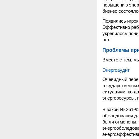
повышению энерг
бизнес состояло
Появились игрок
Эффективно раб
укрепилось пони
нет.
Проблемы при
Вместе с тем, м
Энергоаудит
Очевидный перек
государственных
ситуациям, когд
энергоресурсы, 
В закон № 261-Ф
обследования дл
были отменены.
энергообследова
энергоэффектив