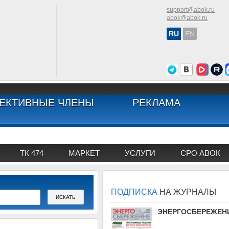
support@abok.ru
abok@abok.ru
RU
EN
ЕКТИВНЫЕ ЧЛЕНЫ
РЕКЛАМА
ТК 474
МАРКЕТ
УСЛУГИ
СРО АВОК
ПОДПИСКА
НА ЖУРНАЛЫ
АВОК
ЭНЕРГОСБЕРЕЖЕН