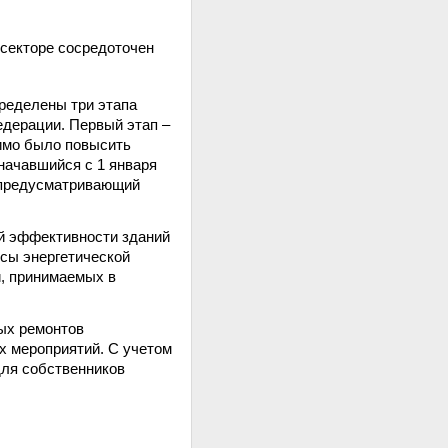
 секторе сосредоточен
ределены три этапа
едерации. Первый этап –
димо было повысить
 начавшийся с 1 января
, предусматривающий
ой эффективности зданий
сы энергетической
, принимаемых в
ных ремонтов
х мероприятий. С учетом
для собственников