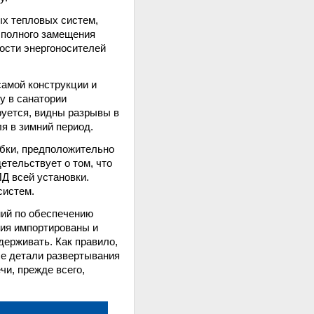
ых тепловых систем,
. полного замещения
мости энергоносителей
самой конструкции и
у в санатории
руется, видны разрывы в
я в зимний период.
бки, предположительно
етельствует о том, что
ПД всей установки.
систем.
ний по обеспечению
ния импортированы и
ерживать. Как правило,
се детали развертывания
чи, прежде всего,