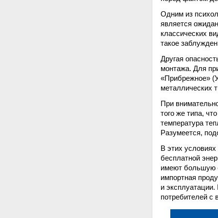
Одним из психол
является ожидан
классических ви
такое заблужден
Другая опасност
монтажа. Для пр
«Прибрежное» (У
металлических т
При внимательн
того же типа, чт
температура теп
Разумеется, под
В этих условиях
бесплатной энер
имеют большую с
импортная проду
и эксплуатации. 
потребителей с 