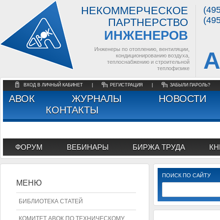
НЕКОММЕРЧЕСКОЕ
(49
(49
ПАРТНЕРСТВО
ИНЖЕНЕРОВ
Инженеры по отоплению, вентиляции,
А
кондиционированию воздуха,
теплоснабжению и строительной
теплофизике
ВХОД В ЛИЧНЫЙ КАБИНЕТ
|
РЕГИСТРАЦИЯ
|
ЗАБЫЛИ ПАРОЛЬ?
АВОК
ЖУРНАЛЫ
НОВОСТИ
КОНТАКТЫ
ФОРУМ
ВЕБИНАРЫ
БИРЖА ТРУДА
КН
ПОИСК ПО САЙТУ
МЕНЮ
БИБЛИОТЕКА СТАТЕЙ
КОМИТЕТ АВОК ПО ТЕХНИЧЕСКОМУ