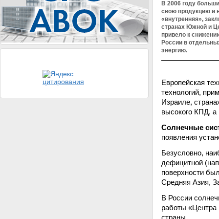
В 2006 году больш
свою продукцию и 
«внутренняя», закл
странах Южной и Ц
привело к снижению
России в отдельных
энергию.
Европейская тех
технологий, при
Израиле, страна
высокого КПД, а
Солнечные сис
появления устан
Безусловно, наиб
дефицитной (нап
поверхности был
Средняя Азия, З
В России солнеч
работы «Центра 
страны.