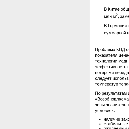
В Китае общ
2
млн м
, зам
В Германии 
суммарной п
Проблема КПД со
показателя цена
технологии медн
эффективностью 
потерями переда
следует использ
температур тепл
По результатам 
«Возобновляемая
зоны значительн
условиях:
наличие зак
стабильные 
ожидаемый р