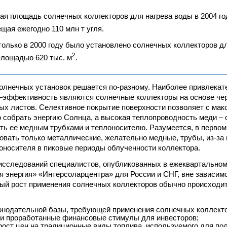
ая площадь солнечных коллекторов для нагрева воды в 2004 го
ещая ежегодно 110 млн т угля.
только в 2000 году было установлено солнечных коллекторов д
2
лощадью 620 тыс. м
.
лнечных установок решается по-разному. Наиболее привлекате
–эффективность являются солнечные коллекторы на основе че
ых листов. Селективное покрытие поверхности позволяет с ма
собрать энергию Солнца, а высокая теплопроводность меди –
ть ее медным трубками и теплоносителю. Разумеется, в первом
овать только металлические, желательно медные, трубы, из-за
оносителя в пиковые периоды облученности коллектора.
исследований специалистов, опубликованных в ежеквартально
 энергия» «Интерсоларцентра» для России и СНГ, вне зависим
ый рост применения солнечных коллекторов обычно происходи
онодательной базы, требующей применения солнечных коллекто
и проработанные финансовые стимулы для инвесторов;
ост цен на традиционные виды топлива, используемого для пол