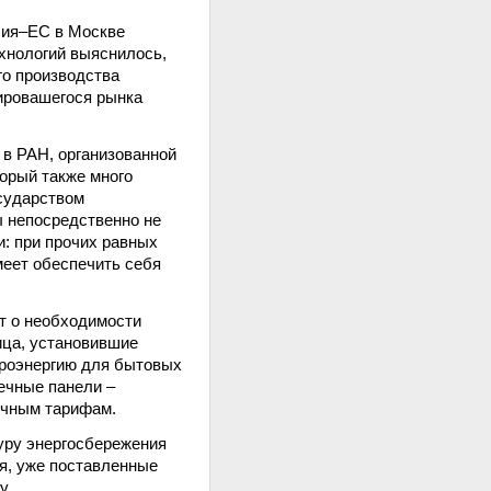
сия–ЕC в Москве
хнологий выяснилось,
го производства
ировашегося рынка
 в РАН, организованной
орый также много
осударством
ы непосредственно не
и: при прочих равных
меет обеспечить себя
ет о необходимости
ица, установившие
троэнергию для бытовых
ечные панели –
ычным тарифам.
уру энергосбережения
ая, уже поставленные
у.