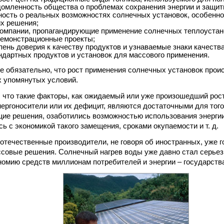
омленность общества о проблемах сохранения энергии и защи
ость о реальных возможностях солнечных установок, особенно
х решения;
омпании, пропагандирующие применение солнечных теплоустан
емонстрационные проекты;
пень доверия к качеству продуктов и узнаваемые знаки качеств
ндартных продуктов и установок для массового применения.
е обязательно, что рост применения солнечных установок прои
 упомянутых условий.
 что такие факторы, как ожидаемый или уже произошедший рост
ергоносители или их дефицит, являются достаточными для того
ие решения, озаботились возможностью использования энергии
ь с экономикой такого замещения, сроками окупаемости и т. д.
 отечественные производители, не говоря об иностранных, уже 
совые решения. Солнечный нагрев воды уже давно стал серье
омию средств миллионам потребителей и энергии – государств