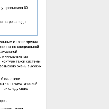
ду превысила 60
ля нагрева воды
льным с точки зрения
рненых по специальной
ксимальной
 с минимальными
 контуре такой системы
 возможно очень высоких
м бюллетене
ости от климатической
т при следующих
ров;
учения тепла;