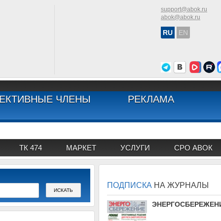
support@abok.ru
abok@abok.ru
RU
EN
ЕКТИВНЫЕ ЧЛЕНЫ
РЕКЛАМА
ТК 474
МАРКЕТ
УСЛУГИ
СРО АВОК
ПОДПИСКА
НА ЖУРНАЛЫ
АВОК
ЭНЕРГОСБЕРЕЖЕН