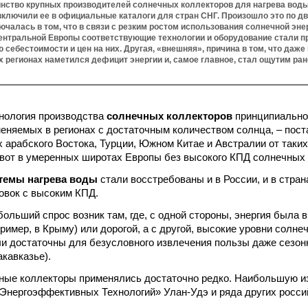
инство крупных производителей солнечных коллекторов для нагрева воды
включили ее в официальные каталоги для стран СНГ. Произошло это по дв
ючалась в том, что в связи с резким ростом использования солнечной эне
ентральной Европы соответствующие технологии и оборудование стали пр
 себестоимости и цен на них. Другая, «внешняя», причина в том, что даже
 регионах наметился дефицит энергии и, самое главное, стал ощутим ран
нология производства
солнечных коллекторов
принципиально 
меняемых в регионах с достаточным количеством солнца, – пост
х арабского Востока, Турции, Южном Китае и Австралии от таких
 вот в умеренных широтах Европы без высокого КПД солнечных 
темы нагрева воды
стали восстребованы и в России, и в стра
овок с высоким КПД.
ольший спрос возник там, где, с одной стороны, энергия была 
ример, в Крыму) или дорогой, а с другой, высокие уровни солне
и достаточны для безусловного извлечения пользы даже сезон
акавказье).
ные коллекторы применялись достаточно редко. Наибольшую и
Энергоэффективных Технологий» Улан-Удэ и ряда других росси