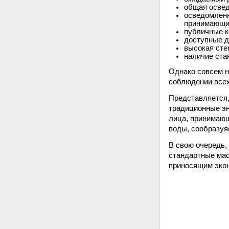
общая освед
осведомленн
принимающи
публичные к
доступные д
высокая сте
наличие ста
Однако совсем н
соблюдении всех
Представляется,
традиционные эн
лица, принимающ
воды, сообразуяс
В свою очередь,
стандартные мас
приносящим экон