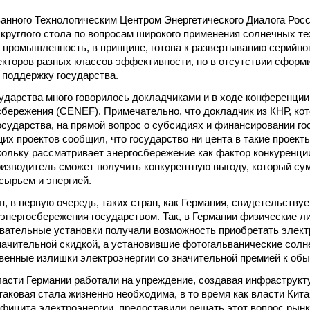
ванного Технологическим Центром Энергетического Диалога Рос
круглого стола по вопросам широкого применения солнечных те
я промышленность, в принципе, готова к развертыванию серийно
кторов разных классов эффективности, но в отсутствии сформ
 поддержку государства.
ударства много говорилось докладчиками и в ходе конференции
бережения (CENEF). Примечательно, что докладчик из КНР, кот
государства, на прямой вопрос о субсидиях и финансировании г
их проектов сообщил, что государство ни цента в такие проект
кольку рассматривает энергосбережение как фактор конкуренци
оизводитель сможет получить конкурентную выгоду, который су
ырьем и энергией.
т, в первую очередь, таких стран, как Германия, свидетельству
энергосбережения государством. Так, в Германии физические л
вательные установки получали возможность приобретать элек
начительной скидкой, а установившие фотогальванические солн
венные излишки электроэнергии со значительной премией к об
ласти Германии работали на упреждение, создавая инфраструкт
 таковая стала жизненно необходима, в то время как власти Кит
фицита электроэнергии, предоставили решать этот вопрос рынк