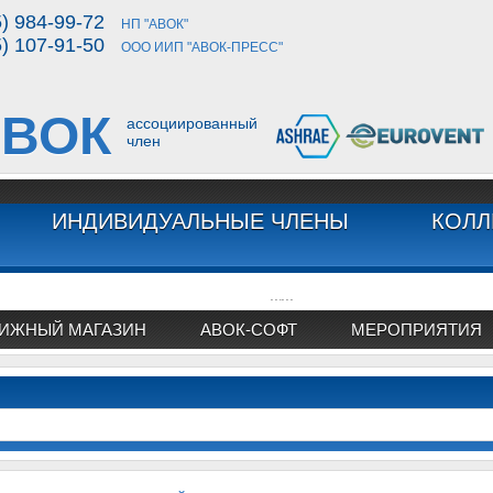
5) 984-99-72
НП "АВОК"
5) 107-91-50
ООО ИИП "АВОК-ПРЕСС"
ВОК
ассоциированный
член
ИНДИВИДУАЛЬНЫЕ ЧЛЕНЫ
КОЛЛ
...
...
ИЖНЫЙ МАГАЗИН
АВОК-СОФТ
МЕРОПРИЯТИЯ