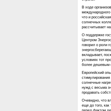
В ходе организо
международного 
что и российска
солнечных колле
рассчитывает на
О поддержке гос
Центром Энергос
говорил о роли 
энергосберегающ
вкладывает, пос
условиях тот пр
более дешевым с
Европейский опы
стимулирования 
солнечные нагре
нужд с весьма з
продавать собст
Очевидно, что в
еще до того, как
перед фактом де