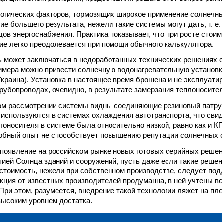
огических факторов, тормозящих широкое применение солнечн
ие большего результата, нежели такие системы могут дать, т. е
дов энергоснабжения. Практика показывает, что при росте стои
ие легко преодолевается при помощи обычного калькулятора.
ь может заключаться в недоработанных технических решениях 
имера можно привести солнечную водонагревательную установк
краина). Установка в настоящее время брошена и не эксплуати
рубопроводах, очевидно, в результате замерзания теплоносител
ом рассмотрении системы видны соединяющие резиновый патру
о используются в системах охлаждения автотранспорта, что свид
лоносителя в системе была относительно низкой, равно как и К
обный опыт не способствует повышению репутации солнечных 
 появление на российском рынке новых готовых серийных реше
гией Солнца зданий и сооружений, пусть даже если такие реше
тоимость, нежели при собственном производстве, следует подд
кция от известных производителей продуманна, в ней учтены в
При этом, разумеется, внедрение такой технологии ляжет на пле
высоким уровнем достатка.