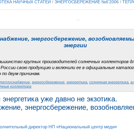
ОТЕКА НАУЧНЫХ СТАТЕЙ
/
ЭНЕРГОСБЕРЕЖЕНИЕ №6'2006
/
ТЕП
...
набжение, энергосбережение, возобновляем
энергии
ольшинство крупных производителей солнечных коллекторов дл
 России свою продукцию и включили ее в официальные каталог
 по двум причинам.
теплоснабжение
,
энергосбережение
,
энергетика
,
солнечная энергетика
,
а
ечные коллектора
 энергетика уже давно не экзотика.
жение, энергосбережение, возобновляе
полнительный директор НП «Национальный центр меди»