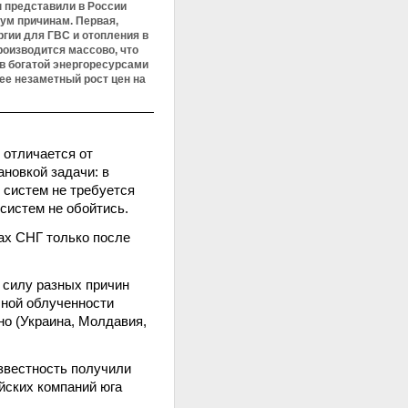
 представили в России
ум причинам. Первая,
ргии для ГВС и отопления в
оизводится массово, что
 в богатой энергоресурсами
ее незаметный рост цен на
отличается от
ановкой задачи: в
 систем не требуется
систем не обойтись.
нах СНГ только после
в силу разных причин
чной облученности
но (Украина, Молдавия,
звестность получили
йских компаний юга