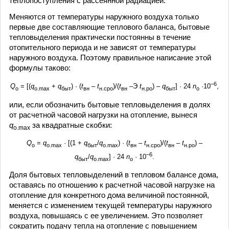
теплопоступления с рассеянной радиацией.
Меняются от температуры наружного воздуха только
первые две составляющие теплового баланса, бытовые
тепловыделения практически постоянны в течение
отопительного периода и не зависят от температуры
наружного воздуха. Поэтому правильное написание этой
формулы таково:
–6
Q
= [(
q
+
q
) · (
t
–
t
)/(
t
–Э
t
) –
q
] · 24
n
·10
,
о
о.max
быт
вн
н.сро
вн
н.ро
быт
о
или, если обозначить бытовые тепловыделения в долях
от расчетной часовой нагрузки на отопление, вынеся
q
за квадратные скобки:
о.max
Q
=
q
· [(1 +
q
/
q
) · (
t
–
t
)/(
t
–
t
) –
о
о.max
быт
о.max
вн
н.сро
вн
н.ро
–6
q
/
q
] · 24
n
· 10
.
быт
о.max
о
Доля бытовых тепловыделений в тепловом балансе дома,
оставаясь по отношению к расчетной часовой нагрузке на
отопление для конкретного дома величиной постоянной,
меняется с изменением текущей температуры наружного
воздуха, повышаясь с ее увеличением. Это позволяет
сократить подачу тепла на отопление с повышением