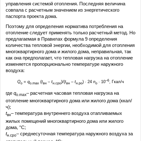
управления системой отопления. Последняя величина
совпала с расчетным значением из энергетического
паспорта проекта дома.
Поэтому для определения норматива потребления на
отопление следует применять только расчетный метод. Но
предлагаемая в Правилах формула 9 определения
количества тепловой энергии, необходимой для отопления
многоквартирного дома и жилого дома, неправильная, так
как она предполагает, что тепловая нагрузка на отопление
изменяется пропорционально температуре наружного
воздуха:
–6
Q
=
q
(
t
–
t
)/(
t
–
t
) · 24
n
· 10
, Гкал/ч
о
о.max
вн
н.сро
вн
н.ро
о
где
q
– расчетная часовая тепловая нагрузка на
о.max
отопление многоквартирного дома или жилого дома (ккал/
ч);
t
– температура внутреннего воздуха отапливаемых
вн
жилых помещений многоквартирного дома или жилого
дома, °C;
t
– среднесуточная температура наружного воздуха за
н.сро