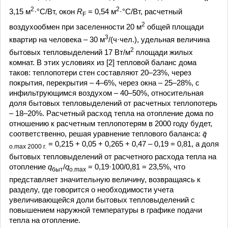
2
2
3,15 м
·°C/Вт, окон
R
= 0,54 м
·°C/Вт, расчетный
F
2
воздухообмен при заселенности 20 м
общей площади
3
квартир на человека – 30 м
/(ч·чел.), удельная величина
2
бытовых тепловыделений 17 Вт/м
площади жилых
комнат. В этих условиях из [2] тепловой баланс дома
таков: теплопотери стен составляют 20–23%, через
покрытия, перекрытия – 4–6%, через окна – 25–28%, с
инфильтрующимся воздухом – 40–50%, относительная
доля бытовых тепловыделений от расчетных теплопотерь
– 18–20%. Расчетный расход тепла на отопление дома по
отношению к расчетным теплопотерям в 2000 году будет,
соответственно, решая уравнение теплового баланса:
= 0,215 + 0,05 + 0,265 + 0,47 – 0,19 = 0,81, а доля
о.max 2000 г.
бытовых тепловыделений от расчетного расхода тепла на
отопление
q
/
q
= 0,19·100/0,81 = 23,5%, что
быт
о.max
представляет значительную величину, возвращаясь к
разделу, где говорится о необходимости учета
увеличивающейся доли бытовых тепловыделений с
повышением наружной температуры в графике подачи
тепла на отопление.