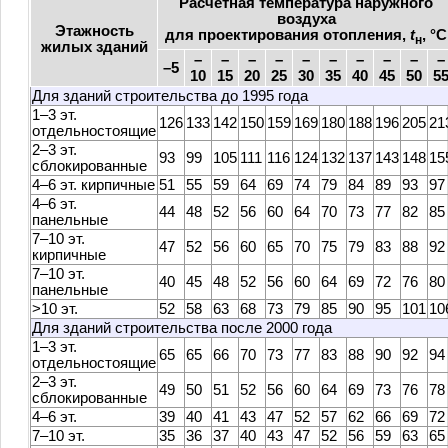
Расчетная температура наружного
воздуха
Этажность
для проектирования отопления,
t
, °С
н
жилых зданий
–
–
–
–
–
–
–
–
–
–
–5
10
15
20
25
30
35
40
45
50
5
Для зданий строительства до 1995 года
1–3 эт.
126
133
142
150
159
169
180
188
196
205
21
отдельностоящие
2–3 эт.
93
99
105
111
116
124
132
137
143
148
15
сблокированные
4–6 эт. кирпичные
51
55
59
64
69
74
79
84
89
93
97
4–6 эт.
44
48
52
56
60
64
70
73
77
82
85
панельные
7–10 эт.
47
52
56
60
65
70
75
79
83
88
92
кирпичные
7–10 эт.
40
45
48
52
56
60
64
69
72
76
80
панельные
>10 эт.
52
58
63
68
73
79
85
90
95
101
10
Для зданий строительства после 2000 года
1–3 эт.
65
65
66
70
73
77
83
88
90
92
94
отдельностоящие
2–3 эт.
49
50
51
52
56
60
64
69
73
76
78
сблокированные
4–6 эт.
39
40
41
43
47
52
57
62
66
69
72
7–10 эт.
35
36
37
40
43
47
52
56
59
63
65