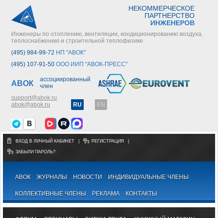
НЕКОММЕРЧЕСКОЕ
ПАРТНЕРСТВО
ИНЖЕНЕРОВ
Инженеры по отоплению, вентиляции, кондиционированию воздуха,
теплоснабжению и строительной теплофизике
(495) 984-99-72
НП "АВОК"
(495) 107-91-50
ООО ИИП "АВОК-ПРЕСС"
ассоциированный
АВОК
член
support@abok.ru
abok@abok.ru
RU
EN
ВХОД В ЛИЧНЫЙ КАБИНЕТ
|
РЕГИСТРАЦИЯ
|
ЗАБЫЛИ ПАРОЛЬ?
АВОК
ЖУРНАЛЫ
НОВОСТИ
ИНДИВИДУАЛЬНЫЕ ЧЛЕНЫ
КОЛЛЕКТИВНЫЕ ЧЛЕНЫ
РЕКЛАМА
КОНТАКТЫ