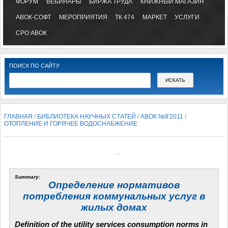
ФОРУМ
ВЕБИНАРЫ
БИРЖА ТРУДА
КНИЖНЫЙ МАГАЗИН
АВОК-СОФТ
МЕРОПРИЯТИЯ
ТК 474
МАРКЕТ
УСЛУГИ
СРО АВОК
ПОИСК ПО САЙТУ
ГЛАВНАЯ
/
БИБЛИОТЕКА НАУЧНЫХ СТАТЕЙ
/
АВОК №8'2011
/
ОТОПЛЕНИЕ И ГОРЯЧЕЕ ВОДОСНАБЖЕНИЕ
...
Summary:
Определение нормативов
потребления коммунальных услуг в
жилых домах
Definition of the utility services consumption norms in