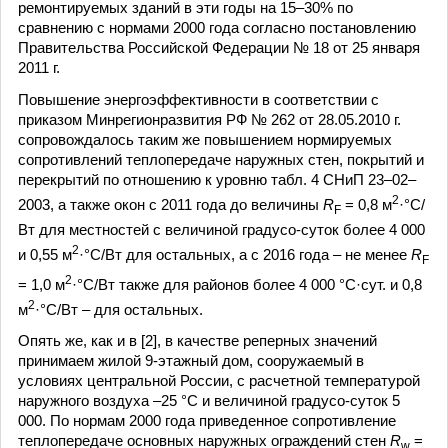
ремонтируемых зданий в эти годы на 15–30% по
сравнению с нормами 2000 года согласно постановлению
Правительства Российской Федерации № 18 от 25 января
2011 г.
Повышение энергоэффективности в соответствии с
приказом Минрегионразвития РФ № 262 от 28.05.2010 г.
сопровождалось таким же повышением нормируемых
сопротивлений теплопередаче наружных стен, покрытий и
перекрытий по отношению к уровню табл. 4 СНиП 23–02–
2
2003, а также окон с 2011 года до величины
R
= 0,8 м
·°C/
F
Вт для местностей с величиной градусо-суток более 4 000
2
и 0,55 м
·°C/Вт для остальных, а с 2016 года – не менее
R
F
2
= 1,0 м
·°C/Вт также для районов более 4 000 °C·сут. и 0,8
2
м
·°C/Вт – для остальных.
Опять же, как и в [2], в качестве реперных значений
принимаем жилой 9-этажный дом, сооружаемый в
условиях центральной России, с расчетной температурой
наружного воздуха –25 °C и величиной градусо-суток 5
000. По нормам 2000 года приведенное сопротивление
теплопередаче основных наружных ограждений стен
R
=
w