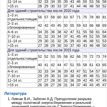
11–14 эт.
32
33
34
35
39
43
46
50
53
56
58
>15 эт.
28
29
30
33
37
41
44
46
48
50
52
Для зданий строительства после 2010 года
1–3 эт.
56
57
58
60
63
67
71
75
78
80
81
отдельностоящие
2–3 эт.
42
42
43
45
50
55
59
63
66
68
69
сблокированные
4–6 эт.
34
35
36
38
42
47
51
55
58
61
64
7–10 эт.
31
32
33
34
37
41
45
49
52
55
58
11–14 эт.
29
30
31
32
35
39
43
46
48
51
53
>15 эт.
27
28
29
30
33
37
40
43
46
48
50
Для зданий строительства после 2015 года
1–3 эт.
52
52
53
55
58
62
66
70
72
73
74
отдельностоящие
2–3 эт.
40
41
42
44
47
51
55
58
61
63
65
сблокированные
4–6 эт.
32
33
34
36
39
43
47
51
54
57
60
7–10 эт.
29
29
30
31
34
38
42
45
48
51
53
11–14 эт.
27
27
28
30
32
36
39
42
45
47
49
>15 эт.
26
26
27
28
31
34
37
40
43
45
47
Литература
Ливчак В.И., Забегин А.Д. Преодоление разрыва
между политикой энергосбережения и реальной
экономией энергоресурсов // Энергосбережение. –