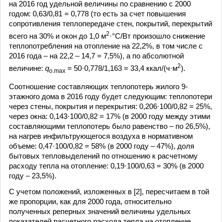
на 2016 год удельной величины по сравнению с 2000
годом: 0,63/0,81 = 0,778 (то есть за счет повышения
сопротивления теплопередаче стен, покрытий, перекрытий
2
всего на 30% и окон до 1,0 м
·°C/Вт произошло снижение
теплопотребления на отопление на 22,2%, в том числе с
2016 года – на 22,2 – 14,7 = 7,5%), а по абсолютной
2
величине:
q
= 50·0,778/1,163 = 33,4 ккал/(ч·м
).
о.max
Соотношение составляющих теплопотерь жилого 9-
этажного дома в 2016 году будет следующим: теплопотери
через стены, покрытия и перекрытия: 0,206·100/0,82 = 25%,
через окна: 0,143·100/0,82 = 17% (в 2000 году между этими
составляющими теплопотерь было равенство – по 26,5%),
на нагрев инфильтрующегося воздуха в нормативном
объеме: 0,47·100/0,82 = 58% (в 2000 году – 47%), доля
бытовых тепловыделений по отношению к расчетному
расходу тепла на отопление: 0,19·100/0,63 = 30% (в 2000
году – 23,5%).
С учетом положений, изложенных в [2], пересчитаем в той
же пропорции, как для 2000 года, относительно
полученных реперных значений величины удельных
показателей расчетного расхода тепла на отопление