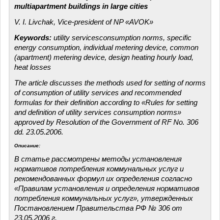
multiapartment
buildings in large cities
V. I.
Livchak
, Vice-president of NP «
AVOK
»
Keywords:
utility
servicesconsumption
norms, specific
energy consumption, individual metering device, common
(apartment) metering device, design heating hourly load,
heat losses
The article discusses the methods used for setting of norms
of consumption of utility services and recommended
formulas for their definition according to «Rules for setting
and definition of utility services consumption norms»
approved by Resolution of the Government of
RF
No. 306
dd
. 23.05.2006.
Описание:
В
статье
рассмотрены
методы
устано
в
ления
нормати
вов
потребления
коммунальных
услуг
и
рекомендо
в
анных
формул
их
определения
согласно
«Прав
илам
устано
в
ления
и
определения
нормати
вов
потребления
коммунальных
услуг
»,
ут
в
ержденных
Постано
в
лением
Прав
ительст
ва
РФ
№ 306
от
23.05.2006 г.