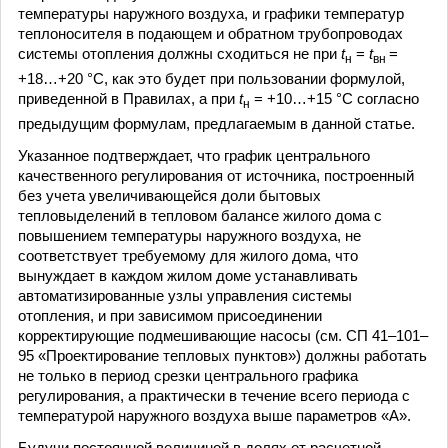
температуры наружного воздуха, и графики температур
теплоносителя в подающем и обратном трубопроводах
системы отопления должны сходиться не при
t
=
t
=
н
вн
+18…+20 °C, как это будет при пользовании формулой,
приведенной в Правилах, а при
t
= +10…+15 °C согласно
н
предыдущим формулам, предлагаемым в данной статье.
Указанное подтверждает, что график центрального
качественного регулирования от источника, построенный
без учета увеличивающейся доли бытовых
тепловыделений в тепловом балансе жилого дома с
повышением температуры наружного воздуха, не
соответствует требуемому для жилого дома, что
вынуждает в каждом жилом доме устанавливать
автоматизированные узлы управления системы
отопления, и при зависимом присоединении
корректирующие подмешивающие насосы (см. СП 41–101–
95 «Проектирование тепловых пунктов») должны работать
не только в период срезки центрального графика
регулирования, а практически в течение всего периода с
температурой наружного воздуха выше параметров «А».