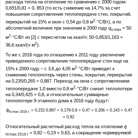
расхода тепла на отопление по сравнению с 2000 годом:
0,691/0,81 = 0, 853 (то есть снижение на 14,7% за счет
повышения сопротивления теплопередаче стен, покрытий,
2
перекрытий на 15% и окон с 0,54 до 0,8 м
·°C/Вт), а по
абсолютной величине при значении в 2000 году
q
= 50
о.max
2
м
·°C/Вт из [2] с пересчетом на ккал/ч: 50·0,853/1,163 =
2
36,6 ккал/(ч·м
).
То же с 2016 года по отношению к 2011 году увеличение
приведенного сопротивления теплопередаче стен еще на
2
15% к 2000 году – с 3,6 до 4,05 м
·°C/Вт приведет к
снижению теплопотерь через стены, покрытия, перекрытия
на 0,235/0,265 = 0,887. Переход на окна с сопротивлением
2
теплопередаче 1,0 вместо 0,8 м
·°C/Вт снизит теплопотери
на 0,34/0,425 = 0,8, и относительные суммарные
теплопотери 9-этажного дома в 2016 году будут:
= 0,232·0,887 + 0,179·0,8 + 0,47 = 0,206 + 0,143 + 0,47
ht
.max
2016
г.
= 0,82.
Относительный расчетный расход тепла на отопление
= 0,82 – 0,19 = 0,63, а сокращение нормируемой
ht.
max 2016
г