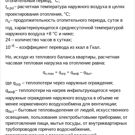
отопительный период, °C;
t
– расчетная температура наружного воздуха в целях
н.ро
проектирования отопления, °C;
n
– продолжительность отопительного периода, суток в
о
год, характеризующегося среднесуточной температурой
наружного воздуха +8 °C и ниже;
24 – количество часов в сутках;
–6
10
– коэффициент перевода из ккал в Гкал.
Но, исходя из теплового баланса квартиры, расчетная
часовая тепловая нагрузка на отопление равна:
q
=
q
+
q
–
q
,
о.max
огр
инф
быт
где
q
– теплопотери через наружные ограждения;
огр
q
– теплопотери на нагрев инфильтрующегося через
инф
наружные ограждения наружного воздуха в объеме не
менее нормативного воздухообмена для вентиляции;
q
– бытовые тепловыделения от людей, искусственного
быт
освещения, пользования электробытовыми приборами, от
приготовления пищи, мытья посуды, от внутриквартирных
трубопроводов горячего водоснабжения,