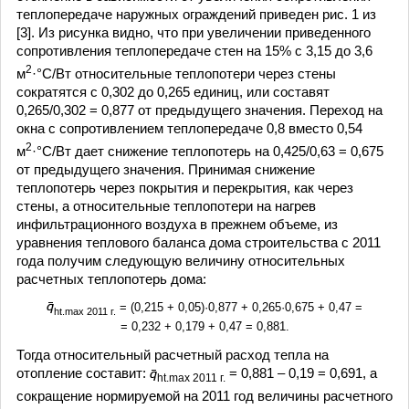
теплопередаче наружных ограждений приведен рис. 1 из
[3]. Из рисунка видно, что при увеличении приведенного
сопротивления теплопередаче стен на 15% с 3,15 до 3,6
2
м
·°C/Вт относительные теплопотери через стены
сократятся с 0,302 до 0,265 единиц, или составят
0,265/0,302 = 0,877 от предыдущего значения. Переход на
окна с сопротивлением теплопередаче 0,8 вместо 0,54
2
м
·°C/Вт дает снижение теплопотерь на 0,425/0,63 = 0,675
от предыдущего значения. Принимая снижение
теплопотерь через покрытия и перекрытия, как через
стены, а относительные теплопотери на нагрев
инфильтрационного воздуха в прежнем объеме, из
уравнения теплового баланса дома строительства с 2011
года получим следующую величину относительных
расчетных теплопотерь дома:
= (0,215 + 0,05)·0,877 + 0,265·0,675 + 0,47 =
ht
.max
2011
г.
= 0,232 + 0,179 + 0,47 = 0,881.
Тогда относительный расчетный расход тепла на
отопление составит:
= 0,881 – 0,19 = 0,691, а
ht.
max 2011
г.
сокращение нормируемой на 2011 год величины расчетного