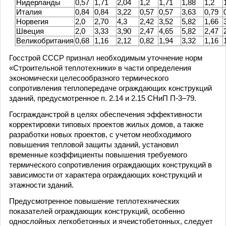
Нидерланды
0,57
1,71
2,04
1,2
1,71
1,88
1,2
Италия
0,84
0,84
3,22
0,57
0,57
3,63
0,79
Норвегия
2,0
2,70
4,3
2,42
3,52
5,82
1,66
Швеция
2,0
3,33
3,90
2,47
4,65
5,82
2,47
Великобритания
0,68
1,16
2,12
0,82
1,94
3,32
1,16
Госстрой СССР признал необходимым уточнение норм
«Строительной теплотехники» в части определения
экономически целесообразного термического
сопротивления теплопередаче ограждающих конструкций
зданий, предусмотренное п. 2.14 и 2.15 СНиП П-3–79.
Госгражданстрой в целях обеспечения эффективности
корректировки типовых проектов жилых домов, а также
разработки новых проектов, с учетом необходимого
повышения тепловой защиты зданий, установил
временные коэффициенты повышения требуемого
термического сопротивления ограждающих конструкций в
зависимости от характера ограждающих конструкций и
этажности зданий.
Предусмотренное повышение теплотехнических
показателей ограждающих конструкций, особенно
однослойных легкобетонных и ячеистобетонных, следует