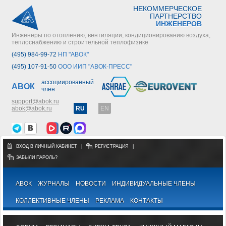
НЕКОММЕРЧЕСКОЕ
ПАРТНЕРСТВО
ИНЖЕНЕРОВ
Инженеры по отоплению, вентиляции, кондиционированию воздуха,
теплоснабжению и строительной теплофизике
(495) 984-99-72
НП "АВОК"
(495) 107-91-50
ООО ИИП "АВОК-ПРЕСС"
ассоциированный
АВОК
член
support@abok.ru
abok@abok.ru
RU
EN
ВХОД В ЛИЧНЫЙ КАБИНЕТ
|
РЕГИСТРАЦИЯ
|
ЗАБЫЛИ ПАРОЛЬ?
АВОК
ЖУРНАЛЫ
НОВОСТИ
ИНДИВИДУАЛЬНЫЕ ЧЛЕНЫ
КОЛЛЕКТИВНЫЕ ЧЛЕНЫ
РЕКЛАМА
КОНТАКТЫ