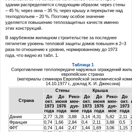
здании распределяется следующим образом: через стены
– 45 %; через окна – 35 %; через крышу и перекрытие над
техподпольем – 20 %. Поэтому особое значение
уделяется повышению теплозащитных качеств именно
этих конструкций.
В зарубежном жилищном строительстве за последнее
пятилетие уровень тепловой защиты домов повышен в 2–3
раза по отношению к уровню, нормированному до 1973
года, что видно из табл. 1.
Таблица 1
Сопротивление теплопередаче наружных ограждений жилы
европейских странах
(материалы семинара Европейской экономической коми
14.10.1977 г., доклад К. И. Джексона)
Стены
Крыша
До
До
Реко-
До
До
Реко-
До
Страна
окт.
июня
мен-
окт.
июня
мен-
окт.
1973
1976
дуе-
1973
1976
дуе-
1973
года
года
мое
года
года
мое
года
Дания
2,77
3,28
3,88
3,14
4,31
5,82
2,11
Франция
0,74
1,66
2,84
0,4
2,11
3,88
0,5
ФРГ
0,74
1,44
2,47
1,44
1,69
3,06
1,15