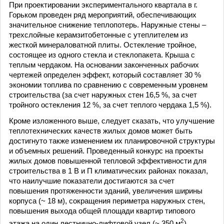
При проектировании экспериментального квартала в г.
Горьком проведен ряд мероприятий, обеспечивающих
значительное снижение теплопотерь. Наружные стены –
трехслойные керамзитобетонные с утеплителем из
жесткой минераловатной плиты. Остекление тройное,
состоящее из одного стекла и стеклопакета. Крыша с
теплым чердаком. На основании законченных рабочих
чертежей определен эффект, который составляет 30 %
экономии топлива по сравнению с современным уровнем
строительства (за счет наружных стен 16,5 %, за счет
тройного остекления 12 %, за счет теплого чердака 1,5 %).
Кроме изложенного выше, следует сказать, что улучшение
теплотехнических качеств жилых домов может быть
достигнуто также изменением их планировочной структуры
и объемных решений. Проведенный конкурс на проекты
жилых домов повышенной тепловой эффективности для
строительства в 1 В и П климатических районах показал,
что наилучшие показатели достигаются за счет
повышения протяженности зданий, увеличения ширины
корпуса (~ 18 м), сокращения периметра наружных стен,
повышения выхода общей площади квартир типового
2
этажа на один лестнично-лифтовой узел (~ 350 м
).