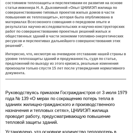
состоянием теплозащиты и перспективами ее развития на основе
статьи инженера Н. А. Дыховичной «Опыт ЦНИИЭП жилища по
совершенствованию типовых проектов жилых домов в части
повышения их теплозащиты», которая была опубликована в
материалах Всесоюзного совещания о передовом опыте и
результатах научно-исследовательских и научно-конструкторских
работ по совершенствованию проектных решений жилых и
общественных зданий в части экономии топливно-энергетических
ресурсов и перспективах дальнейшего совершенствования этих
решений*.
Интересно, что, несмотря на очевидное отставание нашей страны в
уровне теплозащиты зданий и продуманность, судя по статье,
предложений по выходу из этого кризиса, реальные изменения
произошли только спустя 15 лет после утверждения нормативного
документа.
Руководствуясь приказом Госгражданстроя от 3 июля 1979
года № 139 «О мерах по сокращению потерь тепла в
зданиях жилищно-гражданского и производственного
назначения и тепловых сетях», ЦНИИЭП жилища
проводит работу, предусматривающую повышение
тепловой защиты зданий.
Установлено, что основное количество теплопотерь в