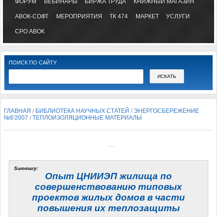
ФОРУМ
ВЕБИНАРЫ
БИРЖА ТРУДА
КНИЖНЫЙ МАГАЗИН
АВОК-СОФТ
МЕРОПРИЯТИЯ
ТК 474
МАРКЕТ
УСЛУГИ
СРО АВОК
ПОИСК ПО САЙТУ
ГЛАВНАЯ
/
БИБЛИОТЕКА НАУЧНЫХ СТАТЕЙ
/
ЭНЕРГОСБЕРЕЖЕНИЕ
№6'2007
/
ТЕПЛОИЗОЛЯЦИОННЫЕ МАТЕРИАЛЫ
...
Summary:
Опыт ЦНИИЭП жилища по
совершенствованию типовых
проектов жилых домов в части
повышения их теплозащиты