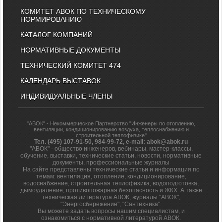
КОМИТЕТ АВОК ПО ТЕХНИЧЕСКОМУ
НОРМИРОВАНИЮ
КАТАЛОГ КОМПАНИЙ
НОРМАТИВНЫЕ ДОКУМЕНТЫ
ТЕХНИЧЕСКИЙ КОМИТЕТ 474
КАЛЕНДАРЬ ВЫСТАВОК
ИНДИВИДУАЛЬНЫЕ ЧЛЕНЫ
"АВОК" - Некоммерческое Партнерство "Инженеры по отоплению,
вентиляции, кондиционированию воздуха, теплоснабжению и
строительной теплофизике"
Тел. (495) 107-91-50, 984-99-72, e-mail: abok@abok.ru
"АВОК" - общество инженеров, вебинары, мастер-классы,
обучение, выставки, технические статьи, новости, нормативные
документы, профессиональные журналы
На сайте представлены технические статьи и информация по
темам: вентиляция, отопление, кондиционирование,
водоснабжение, строительная теплофизика, водоподготовка,
дымоудаление, противопожарная безопасность и ЖКХ. А также
техническая литература АВОК, журналы "АВОК",
"Энергосбережение", "Сантехника".
Вы можете задать вопросы нашим специалистам, и
ознакомиться с нормативной литературой АВОК.