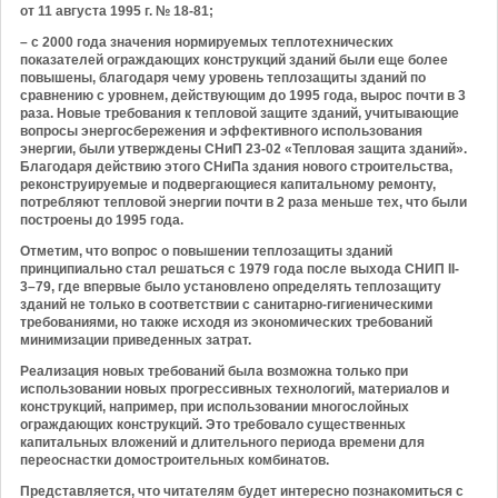
от 11 августа 1995 г. № 18-81;
– с 2000 года значения нормируемых теплотехнических
показателей ограждающих конструкций зданий были еще более
повышены, благодаря чему уровень теплозащиты зданий по
сравнению с уровнем, действующим до 1995 года, вырос почти в 3
раза. Новые требования к тепловой защите зданий, учитывающие
вопросы энергосбережения и эффективного использования
энергии, были утверждены СНиП 23-02 «Тепловая защита зданий».
Благодаря действию этого СНиПа здания нового строительства,
реконструируемые и подвергающиеся капитальному ремонту,
потребляют тепловой энергии почти в 2 раза меньше тех, что были
построены до 1995 года.
Отметим, что вопрос о повышении теплозащиты зданий
принципиально стал решаться с 1979 года после выхода СНИП II-
3–79, где впервые было установлено определять теплозащиту
зданий не только в соответствии с санитарно-гигиеническими
требованиями, но также исходя из экономических требований
минимизации приведенных затрат.
Реализация новых требований была возможна только при
использовании новых прогрессивных технологий, материалов и
конструкций, например, при использовании многослойных
ограждающих конструкций. Это требовало существенных
капитальных вложений и длительного периода времени для
переоснастки домостроительных комбинатов.
Представляется, что читателям будет интересно познакомиться с