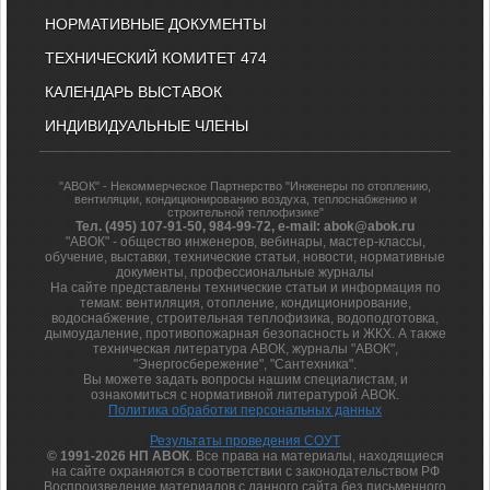
НОРМАТИВНЫЕ ДОКУМЕНТЫ
ТЕХНИЧЕСКИЙ КОМИТЕТ 474
КАЛЕНДАРЬ ВЫСТАВОК
ИНДИВИДУАЛЬНЫЕ ЧЛЕНЫ
"АВОК" - Некоммерческое Партнерство "Инженеры по отоплению,
вентиляции, кондиционированию воздуха, теплоснабжению и
строительной теплофизике"
Тел. (495) 107-91-50, 984-99-72, e-mail: abok@abok.ru
"АВОК" - общество инженеров, вебинары, мастер-классы,
обучение, выставки, технические статьи, новости, нормативные
документы, профессиональные журналы
На сайте представлены технические статьи и информация по
темам: вентиляция, отопление, кондиционирование,
водоснабжение, строительная теплофизика, водоподготовка,
дымоудаление, противопожарная безопасность и ЖКХ. А также
техническая литература АВОК, журналы "АВОК",
"Энергосбережение", "Сантехника".
Вы можете задать вопросы нашим специалистам, и
ознакомиться с нормативной литературой АВОК.
Политика обработки персональных данных
Результаты проведения СОУТ
© 1991-2026 НП АВОК
. Все права на материалы, находящиеся
на сайте охраняются в соответствии с законодательством РФ
Воспроизведение материалов с данного сайта без письменного