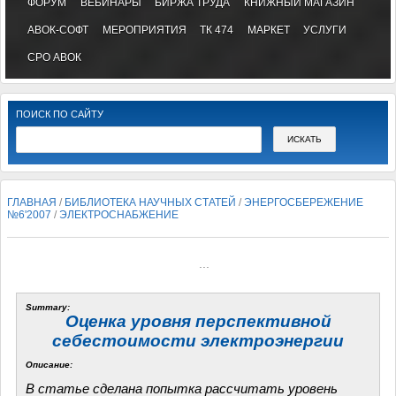
ФОРУМ
ВЕБИНАРЫ
БИРЖА ТРУДА
КНИЖНЫЙ МАГАЗИН
АВОК-СОФТ
МЕРОПРИЯТИЯ
ТК 474
МАРКЕТ
УСЛУГИ
СРО АВОК
ПОИСК ПО САЙТУ
ГЛАВНАЯ
/
БИБЛИОТЕКА НАУЧНЫХ СТАТЕЙ
/
ЭНЕРГОСБЕРЕЖЕНИЕ
№6'2007
/
ЭЛЕКТРОСНАБЖЕНИЕ
...
Summary:
Оценка уровня перспективной
себестоимости электроэнергии
Описание:
В статье сделана попытка рассчитать уровень