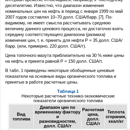
десятилетию. Известно, что диапазон изменения
номинальных цен на нефть в период с января 1999 по май
2007 годов составлял 10–70 долл. США/барр. [7]. По-
видимому, не имеет смысла рассчитывать среднюю
величину данного ценового процесса, но достаточно взять
середину соответствующего диапазона (размаха)
изменения цен, т. е. принять для нефти Р = 35 долл. США/
барр. (или, примерно, 220 долл. США/т).
Цена топочного мазута приблизительно на 30 % ниже цены
на нефть и принята равной Р = 150 долл. США/т.
В табл. 1 приведены некоторые обобщенные ценовые
показатели на основные виды органического топлива и
принятые в работе расчетные цены.
Таблица 1
Некоторые расчетные технико-экономические
показатели органического топлива
Диапазон цен по
Расчетная
временному фактору
Теплота
Вид
цена,
и
сгорания,
топлива
долл.
разновидностям,
ккал/кг
США/т
долл. США/т