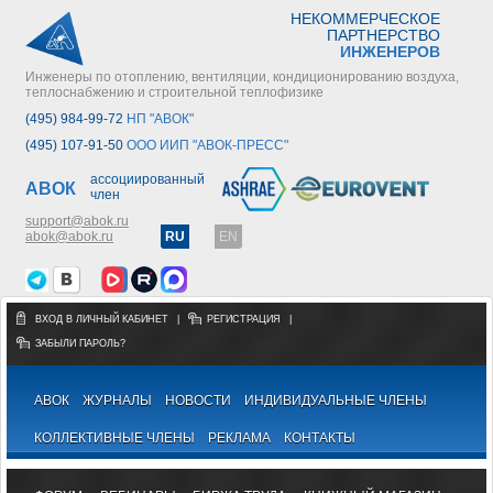
НЕКОММЕРЧЕСКОЕ
ПАРТНЕРСТВО
ИНЖЕНЕРОВ
Инженеры по отоплению, вентиляции, кондиционированию воздуха,
теплоснабжению и строительной теплофизике
(495) 984-99-72
НП "АВОК"
(495) 107-91-50
ООО ИИП "АВОК-ПРЕСС"
ассоциированный
АВОК
член
support@abok.ru
abok@abok.ru
RU
EN
ВХОД В ЛИЧНЫЙ КАБИНЕТ
|
РЕГИСТРАЦИЯ
|
ЗАБЫЛИ ПАРОЛЬ?
АВОК
ЖУРНАЛЫ
НОВОСТИ
ИНДИВИДУАЛЬНЫЕ ЧЛЕНЫ
КОЛЛЕКТИВНЫЕ ЧЛЕНЫ
РЕКЛАМА
КОНТАКТЫ