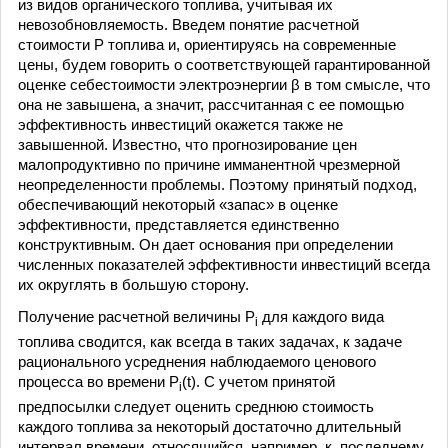
из видов органического топлива, учитывая их
невозобновляемость. Введем понятие расчетной
стоимости Р топлива и, ориентируясь на современные
цены, будем говорить о соответствующей гарантированной
оценке себестоимости электроэнергии β в том смысле, что
она не завышена, а значит, рассчитанная с ее помощью
эффективность инвестиций окажется также не
завышенной. Известно, что прогнозирование цен
малопродуктивно по причине имманентной чрезмерной
неопределенности проблемы. Поэтому принятый подход,
обеспечивающий некоторый «запас» в оценке
эффективности, представляется единственно
конструктивным. Он дает основания при определении
численных показателей эффективности инвестиций всегда
их округлять в большую сторону.
Получение расчетной величины Р
для каждого вида
i
топлива сводится, как всегда в таких задачах, к задаче
рационального усреднения наблюдаемого ценового
процесса во времени Р
(t). С учетом принятой
i
предпосылки следует оценить среднюю стоимость
каждого топлива за некоторый достаточно длительный
интервал времени, относящийся, например, к последнему