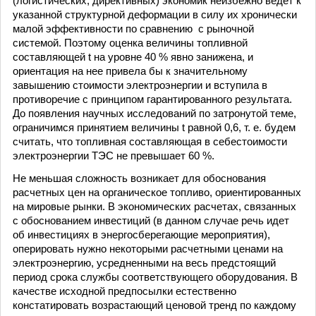
(логистических, директивных) экономик неизбежно ведет к
указанной структурной деформации в силу их хронически
малой эффективности по сравнению с рыночной
системой. Поэтому оценка величины топливной
составляющей t на уровне 40 % явно занижена, и
ориентация на нее привела бы к значительному
завышению стоимости электроэнергии и вступила в
противоречие с принципом гарантированного результата.
До появления научных исследований по затронутой теме,
ограничимся принятием величины t равной 0,6, т. е. будем
считать, что топливная составляющая в себестоимости
электроэнергии ТЭС не превышает 60 %.
Не меньшая сложность возникает для обоснования
расчетных цен на органическое топливо, ориентированных
на мировые рынки. В экономических расчетах, связанных
с обоснованием инвестиций (в данном случае речь идет
об инвестициях в энергосберегающие мероприятия),
оперировать нужно некоторыми расчетными ценами на
электроэнергию, усредненными на весь предстоящий
период срока службы соответствующего оборудования. В
качестве исходной предпосылки естественно
констатировать возрастающий ценовой тренд по каждому