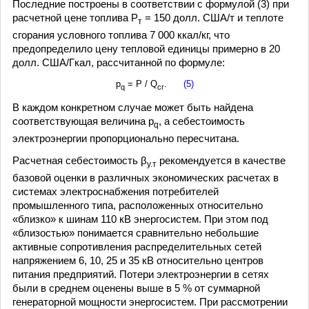
Последние построены в соответствии с формулой (3) при
расчетной цене топлива Р
= 150 долл. США/т и теплоте
т
сгорания условного топлива 7 000 ккал/кг, что
предопределило цену тепловой единицы примерно в 20
долл. США/Гкал, рассчитанной по формуле:
р
= P / Q
.
(5)
q
сг
В каждом конкретном случае может быть найдена
соответствующая величина р
, а себестоимость
q
электроэнергии пропорционально пересчитана.
Расчетная себестоимость β
рекомендуется в качестве
у.т
базовой оценки в различных экономических расчетах в
системах электроснабжения потребителей
промышленного типа, расположенных относительно
«близко» к шинам 110 кВ энергосистем. При этом под
«близостью» понимается сравнительно небольшие
активные сопротивления распределительных сетей
напряжением 6, 10, 25 и 35 кВ относительно центров
питания предприятий. Потери электроэнергии в сетях
были в среднем оценены выше в 5 % от суммарной
генераторной мощности энергосистем. При рассмотрении