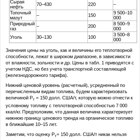
Сырая
70–430
220
–
нефть
Топочный
9 500–10
–
150
мазут
000
Природный
8 500–9
–
200
газ
000
3 500–8
Уголь
30–130
100
000
Значения цены на уголь, как и величины его теплотворной
способности, лежат в широком диапазоне, в зависимости
от влажности, зольности и др. Цены в табл. 1 приводятся с
учетом НДС, но без учета транспортной составляющей
(железнодорожного тарифа).
Нижний ценовой уровень (расчетный), усредненный по
перечисленным видам топлива, будем характеризовать
величиной Р
= 150 долл. США/т, которую можно отнести к
т
условному топливу с теплотворной способностью 7 000
ккал/кг. Предположим, что данная величина характеризует
нижнюю границу ценового тренда на органическое топливо
в ближайшие 10–15 лет.
Заметим, что оценку Р
= 150 долл. США/т никак нельзя
т