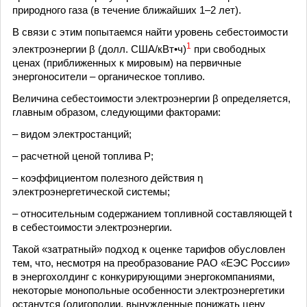
природного газа (в течение ближайших 1–2 лет).
В связи с этим попытаемся найти уровень себестоимости
1
электроэнергии β (долл. США/кВт•ч)
при свободных
ценах (приближенных к мировым) на первичные
энергоносители – органическое топливо.
Величина себестоимости электроэнергии β определяется,
главным образом, следующими факторами:
– видом электростанций;
– расчетной ценой топлива Р;
– коэффициентом полезного действия η
электроэнергетической системы;
– относительным содержанием топливной составляющей t
в себестоимости электроэнергии.
Такой «затратный» подход к оценке тарифов обусловлен
тем, что, несмотря на преобразование РАО «ЕЭС России»
в энергохолдинг с конкурирующими энергокомпаниями,
некоторые монопольные особенности электроэнергетики
останутся (олигополии, вынужденные понижать цену