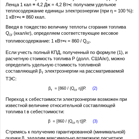
Ленца 1 кал ≡ 4,2 Дж = 4,2 Вт•с получаем удельное
теплосодержание единицы электроэнергии (при η = 100 %):
1 кВт•ч ≡ 860 ккал.
Введя в тождество величину теплоты сгорания топлива
Q
(ккал/кг), определяем соответствующее весовое
сг
топливосодержание: 1 кВт•ч = 860 / Q
.
сг
Если учесть полный КПД, полученный по формуле (1), и
расчетную стоимость топлива Р (долл. США/кг), можно
определить удельную стоимость топливной
составляющей β
электроэнергии на рассматриваемой
т
ТЭС:
β
= [860 / (Q
η)]Р.
(2)
т
сг
Переход к себестоимости электроэнергии возможен при
известной величине относительной составляющей
топлива t в себестоимости:
β = [860 / (Q
η t)]Р.
(3)
сг
Стремясь к получению гарантированной (минимальной)
оценки β, зададим максимально возможное расчетное