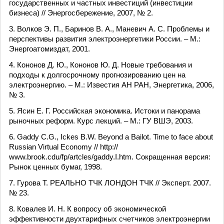
государственных и частных инвестиций (инвестиции
бизнеса) // Энергосбережение, 2007, № 2.
3. Волков Э. П., Баринов В. А., Маневич А. С. Проблемы и
перспективы развития электроэнергетики России. – М.:
Энергоатомиздат, 2001.
4. Кононов Д. Ю., Кононов Ю. Д. Новые требования и
подходы к долгосрочному прогнозированию цен на
электроэнергию. – М.: Известия АН РАН, Энергетика, 2006,
№ 3.
5. Ясин Е. Г. Российская экономика. Истоки и панорама
рыночных реформ. Курс лекций. – М.: ГУ ВШЭ, 2003.
6. Gaddy C.G., Ickes B.W. Beyond a Bailot. Time to face about
Russian Virtual Economy // http://
www.brook.cdu/fp/artcles/gaddy.I.htm. Сокращенная версия:
Рынок ценных бумаг, 1998.
7. Гурова Т. РЕАЛЬНО ТЧК ЛОНДОН ТЧК // Эксперт. 2007.
№ 23.
8. Ковалев И. Н. К вопросу об экономической
эффективности двухтарифных счетчиков электроэнергии