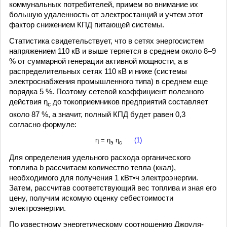
коммунальных потребителей, примем во внимание их
большую удаленность от электростанций и учтем этот
фактор снижением КПД питающей системы.
Статистика свидетельствует, что в сетях энергосистем
напряжением 110 кВ и выше теряется в среднем около 8–9
% от суммарной генерации активной мощности, а в
распределительных сетях 110 кВ и ниже (системы
электроснабжения промышленного типа) в среднем еще
порядка 5 %. Поэтому сетевой коэффициент полезного
действия η
до токоприемников предприятий составляет
с
около 87 %, а значит, полный КПД будет равен 0,3
согласно формуле:
η = η
η
(1)
э
с
Для определения удельного расхода органического
топлива b рассчитаем количество тепла (ккал),
необходимого для получения 1 кВт•ч электроэнергии.
Затем, рассчитав соответствующий вес топлива и зная его
цену, получим искомую оценку себестоимости
электроэнергии.
По известному энергетическому соотношению Джоуля-