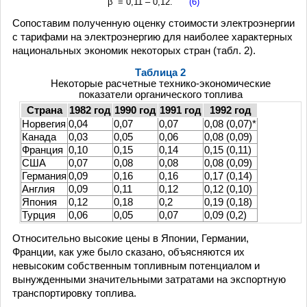
β = 0,11 – 0,12.
(6)
Сопоставим полученную оценку стоимости электроэнергии
с тарифами на электроэнергию для наиболее характерных
национальных экономик некоторых стран (табл. 2).
Таблица 2
Некоторые расчетные технико-экономические
показатели органического топлива
Страна
1982 год
1990 год
1991 год
1992 год
Норвегия
0,04
0,07
0,07
0,08 (0,07)*
Канада
0,03
0,05
0,06
0,08 (0,09)
Франция
0,10
0,15
0,14
0,15 (0,11)
США
0,07
0,08
0,08
0,08 (0,09)
Германия
0,09
0,16
0,16
0,17 (0,14)
Англия
0,09
0,11
0,12
0,12 (0,10)
Япония
0,12
0,18
0,2
0,19 (0,18)
Турция
0,06
0,05
0,07
0,09 (0,2)
Относительно высокие цены в Японии, Германии,
Франции, как уже было сказано, объясняются их
невысоким собственным топливным потенциалом и
вынужденными значительными затратами на экспортную
транспортировку топлива.