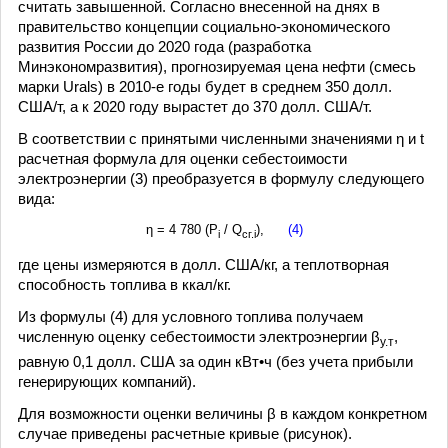
считать завышенной. Согласно внесенной на днях в
правительство концепции социально-экономического
развития России до 2020 года (разработка
Минэкономразвития), прогнозируемая цена нефти (смесь
марки Urals) в 2010-е годы будет в среднем 350 долл.
США/т, а к 2020 году вырастет до 370 долл. США/т.
В соответствии с принятыми численными значениями η и t
расчетная формула для оценки себестоимости
электроэнергии (3) преобразуется в формулу следующего
вида:
η = 4 780 (Р
/ Q
),
(4)
i
сг.i
где цены измеряются в долл. США/кг, а теплотворная
способность топлива в ккал/кг.
Из формулы (4) для условного топлива получаем
численную оценку себестоимости электроэнергии β
,
у.т
равную 0,1 долл. США за один кВт•ч (без учета прибыли
генерирующих компаний).
Для возможности оценки величины β в каждом конкретном
случае приведены расчетные кривые (рисунок).