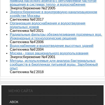
привода насосного агрегата с регулируемой частотой
вращения в системах тепло- и водоснабжения
Энергосбережение №2'2005
Энергосбережение в водопроводно-канализационном
хозяйстве Москвы
Сантехника №6'2017
Организация водоснабжения и водоотведения
родильных домов
Сантехника №5'2021
Радиальные фильтры обезжелезивания подземных вод.
Инженерные и технологические решения
Сантехника №4'2006
Водоснабжение и водоотведение высотных зданий
Сантехника №6'2004
Москва - город рационального водопользования
Энергосбережение №4'2001
Методы, используемые для анализа бактериальных
сообществ в биопленках питьевой воды. Зарубежный
опыт
Сантехника №1'2018
МЕНЮ САЙТА
АВОК