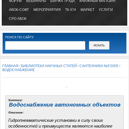
ФОРУМ
ВЕБИНАРЫ
БИРЖА ТРУДА
КНИЖНЫЙ МАГАЗИН
АВОК-СОФТ
МЕРОПРИЯТИЯ
ТК 474
МАРКЕТ
УСЛУГИ
СРО АВОК
ПОИСК ПО САЙТУ
ГЛАВНАЯ
/
БИБЛИОТЕКА НАУЧНЫХ СТАТЕЙ
/
САНТЕХНИКА №5'2005
/
ВОДОСНАБЖЕНИЕ
...
Summary:
Водоснабжение автономных объектов
Описание:
Гидропневматические установки в силу своих
особенностей и преимуществ являются наиболее