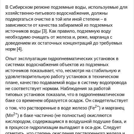
В Сибирском регионе подземные воды, используемые для
хозяйственно-питьевого водоснабжения, должны
подвергаться очистке в той или иной степени – в
зависимости от качества забираемой из подземных
источников воды [3]. Как правило, подземную воду
необходимо очищать от железа и, реже, марганца с
доведением их остаточных концентраций до требуемых
норм [4].
Опыт эксплуатации гидропневматических установок в
системах водоснабжения объектов из подземных
источников показывает, что, несмотря на стабильную и
удовлетворительную работу установок в техническом
плане, качество подаваемой воды в систему водопровода
не соответствует нормам. Наблюдения за работой
типовых установок показали, что в гидропневматическом
баке со временем образуется осадок. Он свидетельствует
2+
о том, что растворенные в воде железо (Fe
) и марганец
2+
(Mn
) в баке частично (не полностью) окисляются
кислородом, содержащимся в воздушной подушке бака, и
в процессе гидролизации выпадают в оса-док. Следует
отметить, что степень окисления растворенного железа и