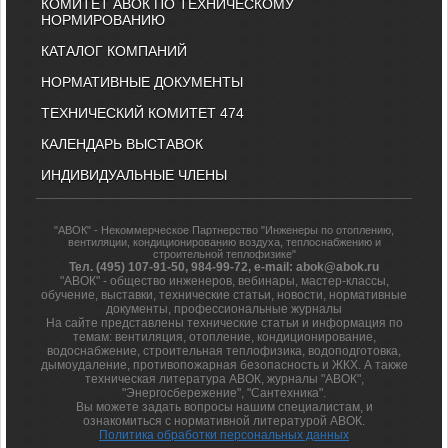
КОМИТЕТ АВОК ПО ТЕХНИЧЕСКОМУ
НОРМИРОВАНИЮ
КАТАЛОГ КОМПАНИЙ
НОРМАТИВНЫЕ ДОКУМЕНТЫ
ТЕХНИЧЕСКИЙ КОМИТЕТ 474
КАЛЕНДАРЬ ВЫСТАВОК
ИНДИВИДУАЛЬНЫЕ ЧЛЕНЫ
"АВОК" - Некоммерческое Партнерство "Инженеры по отоплению,
вентиляции, кондиционированию воздуха, теплоснабжению и
строительной теплофизике"
Тел. (495) 107-91-50, 984-99-72, e-mail: abok@abok.ru
"АВОК" - общество инженеров, вебинары, мастер-классы,
обучение, выставки, технические статьи, новости, нормативные
документы, профессиональные журналы
На сайте представлены технические статьи и информация по
темам: вентиляция, отопление, кондиционирование,
водоснабжение, строительная теплофизика, водоподготовка,
дымоудаление, противопожарная безопасность и ЖКХ. А также
техническая литература АВОК, журналы "АВОК",
"Энергосбережение", "Сантехника".
Вы можете задать вопросы нашим специалистам, и
ознакомиться с нормативной литературой АВОК.
Политика обработки персональных данных