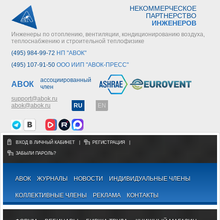
НЕКОММЕРЧЕСКОЕ
ПАРТНЕРСТВО
ИНЖЕНЕРОВ
Инженеры по отоплению, вентиляции, кондиционированию воздуха,
теплоснабжению и строительной теплофизике
(495) 984-99-72
НП "АВОК"
(495) 107-91-50
ООО ИИП "АВОК-ПРЕСС"
ассоциированный
АВОК
член
support@abok.ru
abok@abok.ru
RU
EN
ВХОД В ЛИЧНЫЙ КАБИНЕТ
|
РЕГИСТРАЦИЯ
|
ЗАБЫЛИ ПАРОЛЬ?
АВОК
ЖУРНАЛЫ
НОВОСТИ
ИНДИВИДУАЛЬНЫЕ ЧЛЕНЫ
КОЛЛЕКТИВНЫЕ ЧЛЕНЫ
РЕКЛАМА
КОНТАКТЫ