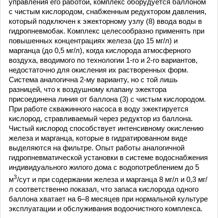
управления его работой, комплекс оборудуется баллоном
с чистым кислородом, снабженным редуктором давления,
который подключен к эжекторному узлу (8) ввода воды в
гидропневмобак. Комплекс целесообразно применять при
повышенных концентрациях железа (до 15 мг/л) и
марганца (до 0,5 мг/л), когда кислорода атмосферного
воздуха, вводимого по технологии 1-го и 2-го вариантов,
недостаточно для окисления их растворенных форм.
Система аналогична 2-му варианту, но с той лишь
разницей, что к воздушному клапану эжектора
присоединена линия от баллона (3) с чистым кислородом.
При работе скважинного насоса в воду эжектируется
кислород, стравливаемый через редуктор из баллона.
Чистый кислород способствует интенсивному окислению
железа и марганца, которые в гидратированном виде
выделяются на фильтре. Опыт работы аналогичной
гидропневматической установки в системе водоснабжения
индивидуального жилого дома с водопотреблением до 5
3
м
/сут и при содержании железа и марганца 8 мг/л и 0,3 мг/
л соответственно показал, что запаса кислорода одного
баллона хватает на 6–8 месяцев при нормальной культуре
эксплуатации и обслуживания водоочистного комплекса.