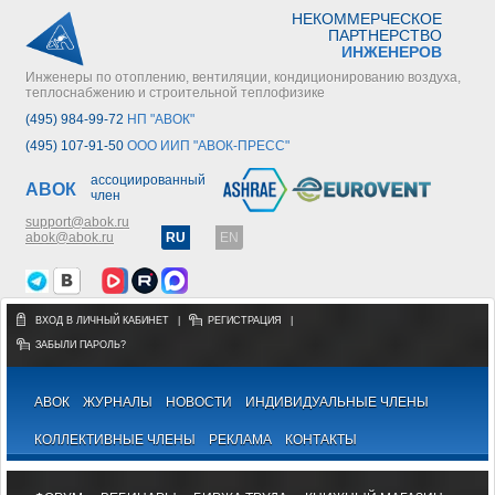
НЕКОММЕРЧЕСКОЕ
ПАРТНЕРСТВО
ИНЖЕНЕРОВ
Инженеры по отоплению, вентиляции, кондиционированию воздуха,
теплоснабжению и строительной теплофизике
(495) 984-99-72
НП "АВОК"
(495) 107-91-50
ООО ИИП "АВОК-ПРЕСС"
ассоциированный
АВОК
член
support@abok.ru
abok@abok.ru
RU
EN
ВХОД В ЛИЧНЫЙ КАБИНЕТ
|
РЕГИСТРАЦИЯ
|
ЗАБЫЛИ ПАРОЛЬ?
АВОК
ЖУРНАЛЫ
НОВОСТИ
ИНДИВИДУАЛЬНЫЕ ЧЛЕНЫ
КОЛЛЕКТИВНЫЕ ЧЛЕНЫ
РЕКЛАМА
КОНТАКТЫ