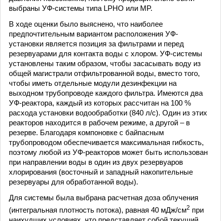
выбраны УФ-системы типа LPHO или MP.
В ходе оценки было выяснено, что наиболее
предпочтительным вариантом расположения УФ-
установки является позиция за фильтрами и перед
резервуарами для контакта воды с хлором. УФ-системы
установлены таким образом, чтобы засасывать воду из
общей магистрали отфильтрованной воды, вместо того,
чтобы иметь отдельные модули дезинфекции на
выходном трубопроводе каждого фильтра. Имеются два
УФ-реактора, каждый из которых рассчитан на 100 %
расхода установки водообработки (840 л/с). Один из этих
реакторов находится в рабочем режиме, а другой – в
резерве. Благодаря компоновке с байпасным
трубопроводом обеспечивается максимальная гибкость,
поэтому любой из УФ-реакторов может быть использован
при направлении воды в один из двух резервуаров
хлорирования (восточный и западный накопительные
резервуары для обработанной воды).
Для системы была выбрана расчетная доза облучения
2
(интегральная плотность потока), равная 40 мДж/см
при
наихудших условиях, что представляет собой текущий