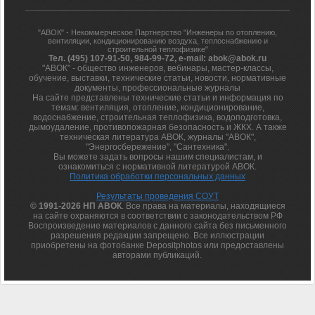
"АВОК" - Некоммерческое Партнерство "Инженеры по отоплению,
вентиляции, кондиционированию воздуха, теплоснабжению и
строительной теплофизике"
Тел. (495) 107-91-50, 984-99-72, e-mail: abok@abok.ru
"АВОК" - общество инженеров, вебинары, мастер-классы,
обучение, выставки, технические статьи, новости, нормативные
документы, профессиональные журналы
На сайте представлены технические статьи и информация по
темам: вентиляция, отопление, кондиционирование,
водоснабжение, строительная теплофизика, водоподготовка,
дымоудаление, противопожарная безопасность и ЖКХ. А также
техническая литература АВОК, журналы "АВОК",
"Энергосбережение", "Сантехника".
Вы можете задать вопросы нашим специалистам, и
ознакомиться с нормативной литературой АВОК.
Политика обработки персональных данных
Результаты проведения СОУТ
© 1991-2026 НП АВОК
. Все права на материалы, находящиеся
на сайте охраняются в соответствии с законодательством РФ
Воспроизведение материалов с данного сайта без письменного
разрешения редакции запрещено. Все иллюстрации
приобретены на фотобанке Depositphotos или предоставлены
авторами публикаций.