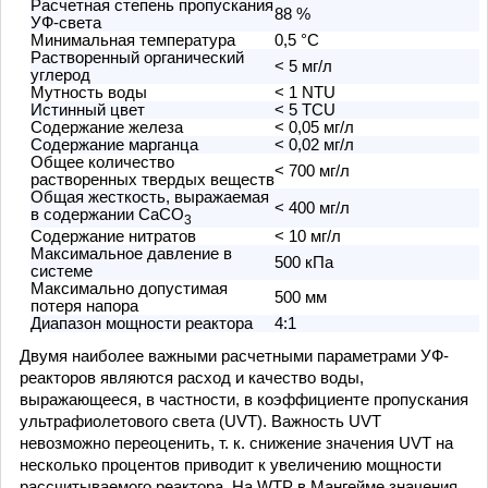
Расчетная степень пропускания
88 %
УФ-света
Минимальная температура
0,5 °С
Растворенный органический
< 5 мг/л
углерод
Мутность воды
< 1 NTU
Истинный цвет
< 5 TCU
Содержание железа
< 0,05 мг/л
Содержание марганца
< 0,02 мг/л
Общее количество
< 700 мг/л
растворенных твердых веществ
Общая жесткость, выражаемая
< 400 мг/л
в содержании CaCO
3
Содержание нитратов
< 10 мг/л
Максимальное давление в
500 кПа
системе
Максимально допустимая
500 мм
потеря напора
Диапазон мощности реактора
4:1
Двумя наиболее важными расчетными параметрами УФ-
реакторов являются расход и качество воды,
выражающееся, в частности, в коэффициенте пропускания
ультрафиолетового света (UVT). Важность UVT
невозможно переоценить, т. к. снижение значения UVT на
несколько процентов приводит к увеличению мощности
рассчитываемого реактора. На WTP в Мангейме значения