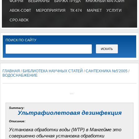
ФОРУМ
ВЕБИНАРЫ
БИРЖА ТРУДА
КНИЖНЫЙ МАГАЗИН
АВОК-СОФТ
МЕРОПРИЯТИЯ
ТК 474
МАРКЕТ
УСЛУГИ
СРО АВОК
ПОИСК ПО САЙТУ
ГЛАВНАЯ
/
БИБЛИОТЕКА НАУЧНЫХ СТАТЕЙ
/
САНТЕХНИКА №5'2005
/
ВОДОСНАБЖЕНИЕ
...
Summary:
Ультрафиолетовая дезинфекция
Описание:
Установка обработки воды (WTP) в Мангейме это
совершенно обычная установка обработки