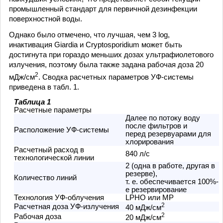
промышленный стандарт для первичной дезинфекции
поверхностной воды.
Однако было отмечено, что лучшая, чем 3 log,
инактивация Giardia и Cryptosporidium может быть
достигнута при гораздо меньших дозах ультрафиолетового
излучения, поэтому была также задана рабочая доза 20
2
мДж/см
. Сводка расчетных параметров УФ-системы
приведена в табл. 1.
Таблица 1
Расчетные параметры
Далее по потоку воду
после фильтров и
Расположение УФ-системы
перед резервуарами для
хлорирования
Расчетный расход в
840 л/с
технологической линии
2 (одна в работе, другая в
резерве),
Количество линий
т. е. обеспечивается 100%-
е резервирование
Технология УФ-облучения
LPHO или MP
2
Расчетная доза УФ-излучения
40 мДж/см
2
Рабочая доза
20 мДж/см