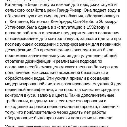
Китченер и берет воду из важной для городских служб и
сельского хозяйства реки Гранд-Ривер. Она подает воду в
объединенную систему водоснабжения, обслуживающую
гг. Китченер, Ватерлоо, Кембридж, Сан-Якобс и Эльмиру.
Установка была сдана в эксплуатацию в 1992 году и
вначале работала в режиме предварительного осаждения
с озонированием для контроля вкуса, запаха и цвета и при
последующем осаждении с хлорированием для первичной
дезинфекции. Со времени сдачи в эксплуатацию были
приложены значительные усилия для улучшения общей
стратегии дезинфекции и реализации подхода по
созданию всеобъемлющего множественного барьера для
обеспечения максимально возможной безопасности
обработанной воды. Эти усилия привели к созданию
модернизированной системы озонирования, служащей для
первичной дезинфекции, а не просто в качестве средства
контроля вкуса, запаха и цвета. Такие дополнительные
требования, выдвинутые к системе озонирования и
выходящие за рамки первоначального проекта, привели к
тому, что приблизительно через десять лет работы
оборудование было практически полностью изношено.
Учитывая возможность замены и/или модернизации