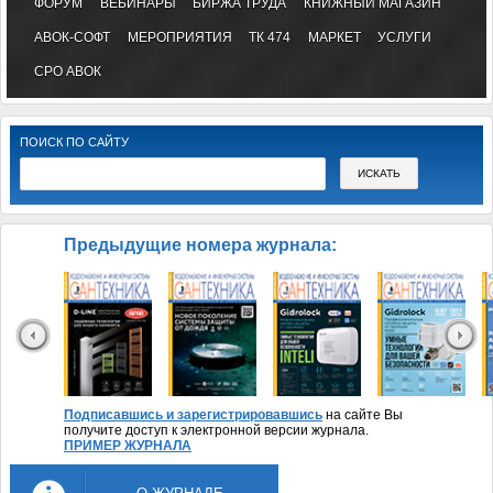
ФОРУМ
ВЕБИНАРЫ
БИРЖА ТРУДА
КНИЖНЫЙ МАГАЗИН
АВОК-СОФТ
МЕРОПРИЯТИЯ
ТК 474
МАРКЕТ
УСЛУГИ
СРО АВОК
ПОИСК ПО САЙТУ
Предыдущие номера журнала:
Подписавшись и зарегистрировавшись
на сайте Вы
получите доступ к электронной версии журнала.
ПРИМЕР ЖУРНАЛА