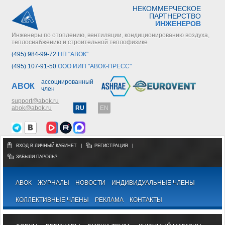
НЕКОММЕРЧЕСКОЕ
ПАРТНЕРСТВО
ИНЖЕНЕРОВ
Инженеры по отоплению, вентиляции, кондиционированию воздуха,
теплоснабжению и строительной теплофизике
(495) 984-99-72
НП "АВОК"
(495) 107-91-50
ООО ИИП "АВОК-ПРЕСС"
ассоциированный
АВОК
член
support@abok.ru
abok@abok.ru
RU
EN
ВХОД В ЛИЧНЫЙ КАБИНЕТ
|
РЕГИСТРАЦИЯ
|
ЗАБЫЛИ ПАРОЛЬ?
АВОК
ЖУРНАЛЫ
НОВОСТИ
ИНДИВИДУАЛЬНЫЕ ЧЛЕНЫ
КОЛЛЕКТИВНЫЕ ЧЛЕНЫ
РЕКЛАМА
КОНТАКТЫ