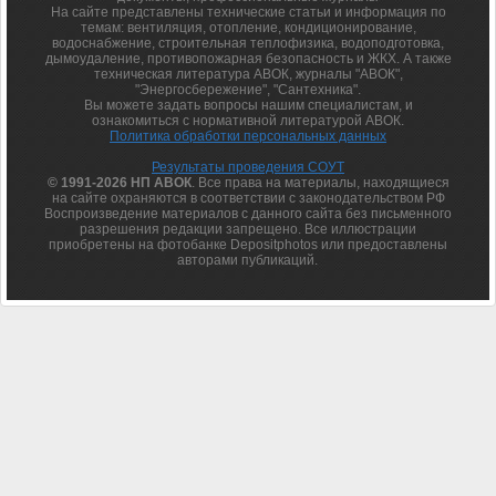
На сайте представлены технические статьи и информация по
темам: вентиляция, отопление, кондиционирование,
водоснабжение, строительная теплофизика, водоподготовка,
дымоудаление, противопожарная безопасность и ЖКХ. А также
техническая литература АВОК, журналы "АВОК",
"Энергосбережение", "Сантехника".
Вы можете задать вопросы нашим специалистам, и
ознакомиться с нормативной литературой АВОК.
Политика обработки персональных данных
Результаты проведения СОУТ
© 1991-2026 НП АВОК
. Все права на материалы, находящиеся
на сайте охраняются в соответствии с законодательством РФ
Воспроизведение материалов с данного сайта без письменного
разрешения редакции запрещено. Все иллюстрации
приобретены на фотобанке Depositphotos или предоставлены
авторами публикаций.