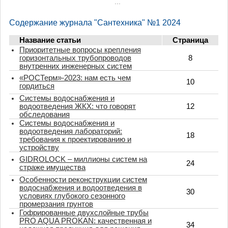
...
Содержание журнала "Сантехника" №1 2024
Название статьи
Страница
Приоритетные вопросы крепления
горизонтальных трубопроводов
8
внутренних инженерных систем
«РОСТерм»-2023: нам есть чем
10
гордиться
Системы водоснабжения и
водоотведения ЖКХ: что говорят
12
обследования
Системы водоснабжения и
водоотведения лабораторий:
18
требования к проектированию и
устройству
GIDROLOCK – миллионы систем на
24
страже имущества
Особенности реконструкции систем
водоснабжения и водоотведения в
30
условиях глубокого сезонного
промерзания грунтов
Гофрированные двухслойные трубы
PRO AQUA PROKAN: качественная и
34