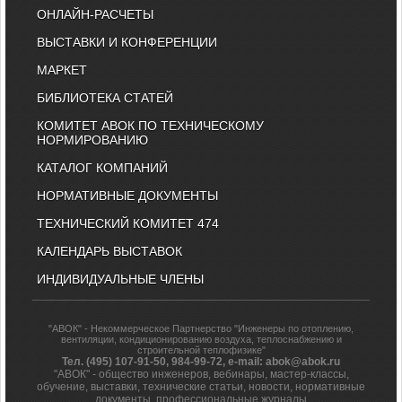
ОНЛАЙН-РАСЧЕТЫ
ВЫСТАВКИ И КОНФЕРЕНЦИИ
МАРКЕТ
БИБЛИОТЕКА СТАТЕЙ
КОМИТЕТ АВОК ПО ТЕХНИЧЕСКОМУ
НОРМИРОВАНИЮ
КАТАЛОГ КОМПАНИЙ
НОРМАТИВНЫЕ ДОКУМЕНТЫ
ТЕХНИЧЕСКИЙ КОМИТЕТ 474
КАЛЕНДАРЬ ВЫСТАВОК
ИНДИВИДУАЛЬНЫЕ ЧЛЕНЫ
"АВОК" - Некоммерческое Партнерство "Инженеры по отоплению,
вентиляции, кондиционированию воздуха, теплоснабжению и
строительной теплофизике"
Тел. (495) 107-91-50, 984-99-72, e-mail: abok@abok.ru
"АВОК" - общество инженеров, вебинары, мастер-классы,
обучение, выставки, технические статьи, новости, нормативные
документы, профессиональные журналы