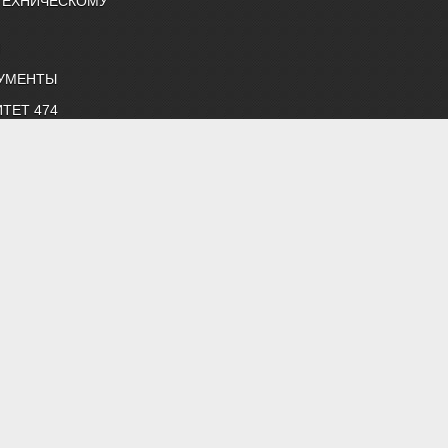
ТЕХНИЧЕСКОМУ
Й
УМЕНТЫ
ТЕТ 474
ОК
ЧЛЕНЫ
снабжению и строительной теплофизике"
 нормативные документы, профессиональные журналы
жение, строительная теплофизика, водоподготовка, дымоудаление,
 "Энергосбережение", "Сантехника".
й литературой АВОК.
ветствии с законодательством РФ
етены на фотобанке Depositphotos или предоставлены авторами