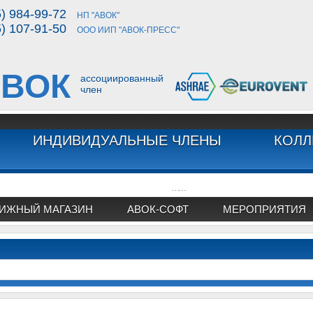
5) 984-99-72
НП "АВОК"
5) 107-91-50
ООО ИИП "АВОК-ПРЕСС"
ВОК
ассоциированный
член
ИНДИВИДУАЛЬНЫЕ ЧЛЕНЫ
КОЛЛ
...
...
ИЖНЫЙ МАГАЗИН
АВОК-СОФТ
МЕРОПРИЯТИЯ