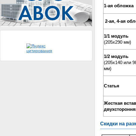
1-ая обложка
2-ая, 4-ая об
1/1 модуль
(205х290 мм)
1/2 модуль
(205х140 или 9
мм)
Статья
Жесткая вста
двухстороння
Скидки на ра