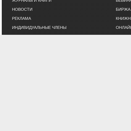
ЖУРНАЛЫ И КНИГИ
ВЕБИН
НОВОСТИ
БИРЖА
РЕКЛАМА
КНИЖН
ИНДИВИДУАЛЬНЫЕ ЧЛЕНЫ
ОНЛАЙ
КОНТАКТЫ
ВЫСТА
ИНЖЕНЕРНЫЕ УСЛУГИ
МАРКЕ
"АВОК" - Некоммерческое Па
"АВОК" - общество инженеров, вебинары, м
На сайте представлены технические статьи и информация
противопожарная безопаснос
Вы можете з
© 1991-2026 НП АВОК
.
Воспроизведение материалов с данного сайта без пись