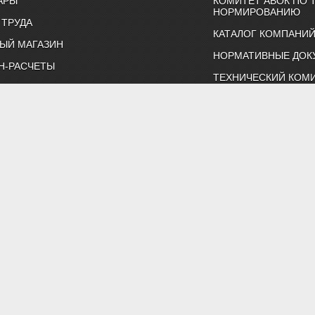
АРЫ
КОМИТЕТ АВОК ПО 
НОРМИРОВАНИЮ
 ТРУДА
КАТАЛОГ КОМПАНИ
ЫЙ МАГАЗИН
НОРМАТИВНЫЕ ДОК
Н-РАСЧЕТЫ
ТЕХНИЧЕСКИЙ КОМИ
ВКИ И КОНФЕРЕНЦИИ
КАЛЕНДАРЬ ВЫСТАВ
Т
ИНДИВИДУАЛЬНЫЕ 
ртнерство "Инженеры по отоплению, вентиляции, кондиционированию воздуха, тепло
Тел. (495) 107-91-50, 984-99-72, e-mail: abok@abok.ru
астер-классы, обучение, выставки, технические статьи, новости,
 по темам: вентиляция, отопление, кондиционирование, водоснаб
ть и ЖКХ. А также техническая литература АВОК, журналы "АВОК",
адать вопросы нашим специалистам, и ознакомиться с нормативно
Политика обработки персональных данных
Результаты проведения СОУТ
 Все права на материалы, находящиеся на сайте охраняются в соот
менного разрешения редакции запрещено. Все иллюстрации приобр
публикаций.