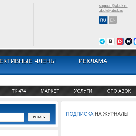
support@abok.ru
abok@abok.ru
RU
EN
ЕКТИВНЫЕ ЧЛЕНЫ
РЕКЛАМА
ТК 474
МАРКЕТ
УСЛУГИ
СРО АВОК
ПОДПИСКА
НА ЖУРНАЛЫ
АВОК