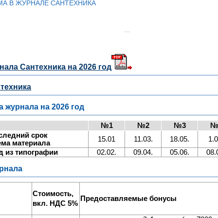
МА В ЖУРНАЛЕ САНТЕХНИКА
...
нала Сантехника на 2026 год
нтехника
 журнала на 2026 год
№1
№2
№3
№
следний срок
15.01
11.03.
18.05.
1.0
ема материала
 из типографии
02.02.
09.04.
05.06.
08.
урнала
Стоимость,
Предоставляемые бонусы
вкл. НДС 5%