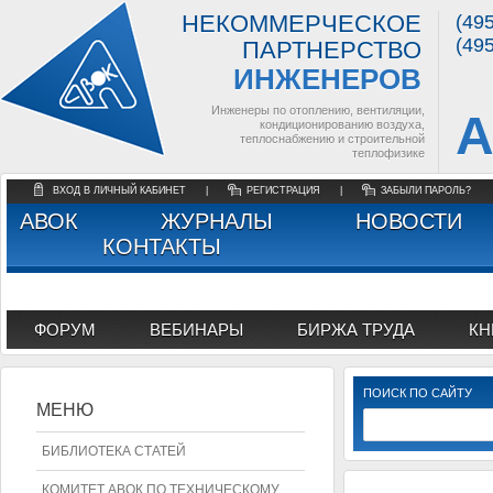
НЕКОММЕРЧЕСКОЕ
(49
(49
ПАРТНЕРСТВО
ИНЖЕНЕРОВ
Инженеры по отоплению, вентиляции,
А
кондиционированию воздуха,
теплоснабжению и строительной
теплофизике
ВХОД В ЛИЧНЫЙ КАБИНЕТ
|
РЕГИСТРАЦИЯ
|
ЗАБЫЛИ ПАРОЛЬ?
АВОК
ЖУРНАЛЫ
НОВОСТИ
КОНТАКТЫ
ФОРУМ
ВЕБИНАРЫ
БИРЖА ТРУДА
КН
ПОИСК ПО САЙТУ
МЕНЮ
БИБЛИОТЕКА СТАТЕЙ
КОМИТЕТ АВОК ПО ТЕХНИЧЕСКОМУ