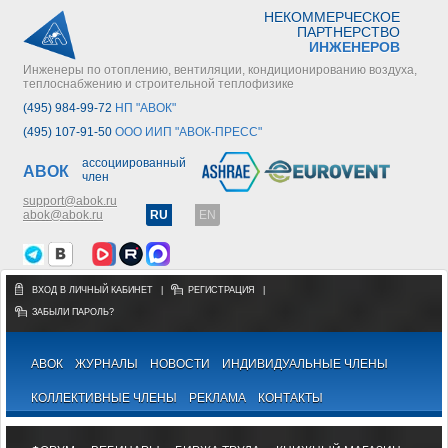
НЕКОММЕРЧЕСКОЕ
ПАРТНЕРСТВО
ИНЖЕНЕРОВ
Инженеры по отоплению, вентиляции, кондиционированию воздуха,
теплоснабжению и строительной теплофизике
(495) 984-99-72
НП "АВОК"
(495) 107-91-50
ООО ИИП "АВОК-ПРЕСС"
ассоциированный
АВОК
член
support@abok.ru
abok@abok.ru
RU
EN
ВХОД В ЛИЧНЫЙ КАБИНЕТ
|
РЕГИСТРАЦИЯ
|
ЗАБЫЛИ ПАРОЛЬ?
АВОК
ЖУРНАЛЫ
НОВОСТИ
ИНДИВИДУАЛЬНЫЕ ЧЛЕНЫ
КОЛЛЕКТИВНЫЕ ЧЛЕНЫ
РЕКЛАМА
КОНТАКТЫ