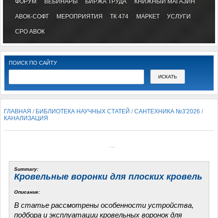
ФОРУМ
ВЕБИНАРЫ
БИРЖА ТРУДА
КНИЖНЫЙ МАГАЗИН
АВОК-СОФТ
МЕРОПРИЯТИЯ
ТК 474
МАРКЕТ
УСЛУГИ
СРО АВОК
ПОИСК ПО САЙТУ
ГЛАВНАЯ
/
БИБЛИОТЕКА НАУЧНЫХ СТАТЕЙ
/
САНТЕХНИКА №3'2026
/
КАНАЛИЗАЦИЯ
...
Summary:
Кровельные воронки для плоских кровель
Описание:
В статье рассмотрены особенности устройства,
подбора и эксплуатации кровельных воронок для