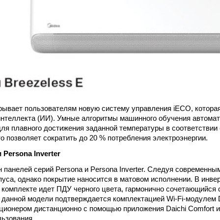
крывает пользователям новую систему управления iECO, которая
интеллекта (ИИ). Умные алгоритмы машинного обучения автома
ля плавного достижения заданной температуры в соответствии
то позволяет сократить до 20 % потребления электроэнергии.
и
Persona Inverter
 панелей серий Persona и Persona Inverter. Следуя современны
пуса, однако покрытие наносится в матовом исполнении. В инве
 комплекте идет ПДУ черного цвета, гармонично сочетающийся 
 данной модели подтверждается комплектацией Wi-Fi-модулем 
ционером дистанционно с помощью приложения Daichi Comfort 
льзования.