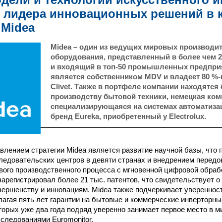
 лидера инновационных решений в 
 Midea
Midea – один из ведущих мировых производи
оборудования, представленный в более чем 20
и входящий в топ-50 промышленных предприя
является собственником MDV и владеет 80 %
Clivet. Также в портфеле компании находятся 
производству бытовой техники, немецкая ко
специализирующаяся на системах автоматизац
бренд Eureka, приобретенный у Electrolux.
лением стратегии Midea является развитие научной базы, что
ледовательских центров в девяти странах и внедрением передо
вого производственного процесса с мгновенной цифровой обрабо
зарегистрировал более 21 тыс. патентов, что свидетельствует о
вершенству и инновациям. Midea также подчеркивает уверенност
лагая пять лет гарантии на бытовые и коммерческие инверторны
торых уже два года подряд уверенно занимает первое место в м
следованиями Euromonitor.