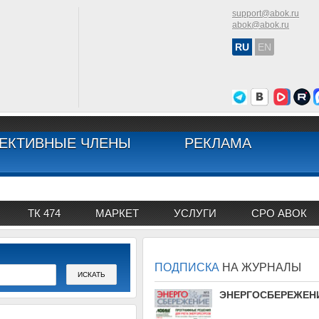
support@abok.ru
abok@abok.ru
RU
EN
ЕКТИВНЫЕ ЧЛЕНЫ
РЕКЛАМА
ТК 474
МАРКЕТ
УСЛУГИ
СРО АВОК
ПОДПИСКА
НА ЖУРНАЛЫ
АВОК
ЭНЕРГОСБЕРЕЖЕН