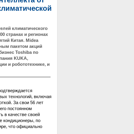
климатической
телей климатического
0 странах и регионах
тий Китая. Midea
-ным пакетом акций
бизнес Toshiba по
мпания KUKA,
ии и робототехнике, и
 подтверждается
вых технологий, включая
ткой. За свои 56 лет
 его постоянном
ь в качестве своей
е кондиционеры, по
ире, что официально