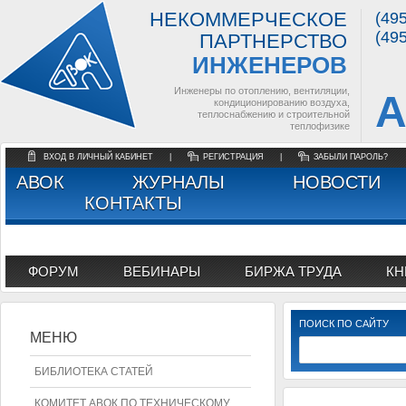
НЕКОММЕРЧЕСКОЕ
(49
(49
ПАРТНЕРСТВО
ИНЖЕНЕРОВ
Инженеры по отоплению, вентиляции,
А
кондиционированию воздуха,
теплоснабжению и строительной
теплофизике
ВХОД В ЛИЧНЫЙ КАБИНЕТ
|
РЕГИСТРАЦИЯ
|
ЗАБЫЛИ ПАРОЛЬ?
АВОК
ЖУРНАЛЫ
НОВОСТИ
КОНТАКТЫ
ФОРУМ
ВЕБИНАРЫ
БИРЖА ТРУДА
КН
ПОИСК ПО САЙТУ
МЕНЮ
БИБЛИОТЕКА СТАТЕЙ
КОМИТЕТ АВОК ПО ТЕХНИЧЕСКОМУ