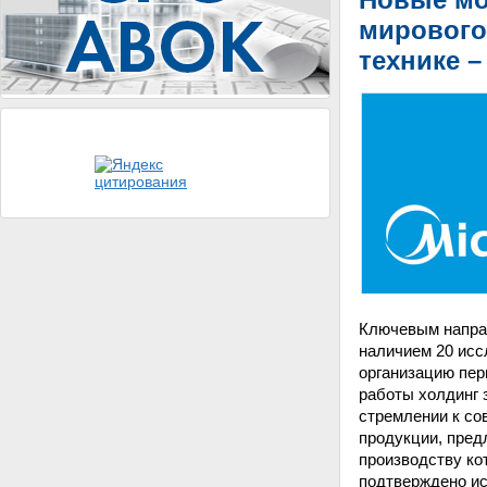
мирового
технике –
Ключевым направ
наличием 20 исс
организацию пер
работы холдинг 
стремлении к со
продукции, пред
производству ко
подтверждено ис