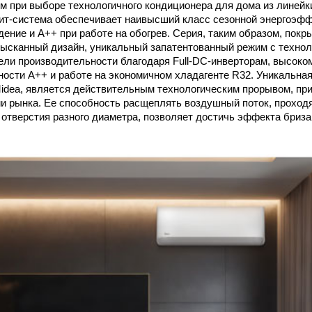
м при выборе технологичного кондиционера для дома из линейки
ит-система обеспечивает наивысший класс сезонной энергоэф
дение и А++ при работе на обогрев. Серия, таким образом, пок
зысканный дизайн, уникальный запатентованный режим с техноло
ели производительности благодаря Full-DC-инверторам, высоко
ости А++ и работе на экономичном хладагенте R32. Уникальная 
idea, является действительным технологическим прорывом, пр
 рынка. Ее способность расщеплять воздушный поток, проход
отверстия разного диаметра, позволяет достичь эффекта бриза