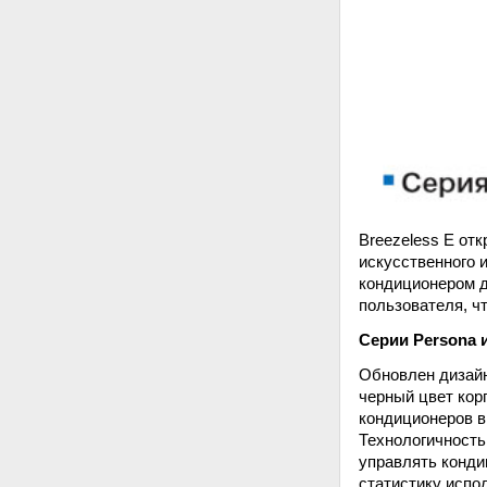
Breezeless E от
искусственного 
кондиционером д
пользователя, ч
Серии
Persona
Обновлен дизайн
черный цвет кор
кондиционеров в
Технологичность
управлять конди
статистику испо