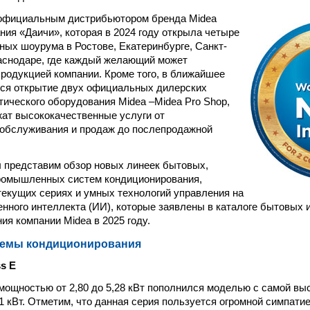
 официальным дистрибьютором бренда Midea
ния «Даичи», которая в 2024 году открыла четыре
ных шоурума в Ростове, Екатеринбурге, Санкт-
аснодаре, где каждый желающий может
продукцией компании. Кроме того, в ближайшее
тся открытие двух официальных дилерских
тического оборудования Midea –Midea Pro Shop,
ат высококачественные услуги от
 обслуживания и продаж до послепродажной
ы представим обзор новых линеек бытовых,
промышленных систем кондиционирования,
текущих сериях и умных технологий управления на
енного интеллекта (ИИ), которые заявлены в каталоге бытовых 
ия компании Midea в 2025 году.
емы кондиционирования
s E
ощностью от 2,80 до 5,28 кВт пополнился моделью с самой вы
1 кВт. Отметим, что данная серия пользуется огромной симпати