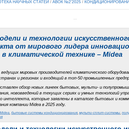
ОТЕКА НАУЧНЫХ СТАТЕЙ
/
АВОК №2'2025
/
КОНДИЦИОНИРОВАНИ
...
одели и технологии искусственног
кта от мирового лидера инноваци
 в климатической технике – Midea
из ведущих мировых производителей климатического оборудова
 странах и регионах и входящий в топ-50 промышленных предп
ставлен обзор новых линеек бытовых, мульти- и полупромы
ания, нововведений в текущих сериях и умных технологий упра
о интеллекта, которые заявлены в каталоге бытовых и комм
ния компании Midea в 2025 году.
Midea
,
бытовые системы кондиционирования
,
мульти-сплит-системы
,
пол
ия
дели и технологии искусственного и