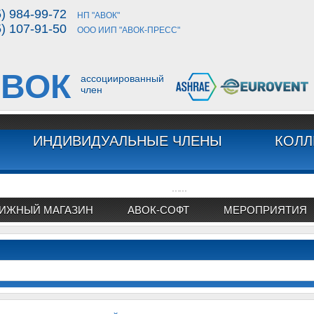
5) 984-99-72
НП "АВОК"
5) 107-91-50
ООО ИИП "АВОК-ПРЕСС"
ВОК
ассоциированный
член
ИНДИВИДУАЛЬНЫЕ ЧЛЕНЫ
КОЛЛ
...
...
ИЖНЫЙ МАГАЗИН
АВОК-СОФТ
МЕРОПРИЯТИЯ