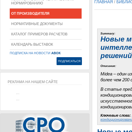
ГЛАВНАЯ
/
БИБЛИ
НОРМИРОВАНИЮ
ОТ ПРОИЗВОДИТЕЛЯ
НОРМАТИВНЫЕ ДОКУМЕНТЫ
Summary:
КАТАЛОГ ПРИМЕРОВ РАСЧЕТОВ
Новые м
КАЛЕНДАРЬ ВЫСТАВОК
интелле
ПОДПИСКА НА НОВОСТИ
АВОК
решений
Описание:
Midea – один 
более чем 200
РЕКЛАМА НА НАШЕМ САЙТЕ
В статье пред
...
кондициониров
...
искусственног
кондиционирова
Ключевые слова:
кондиционирован
Новые мо