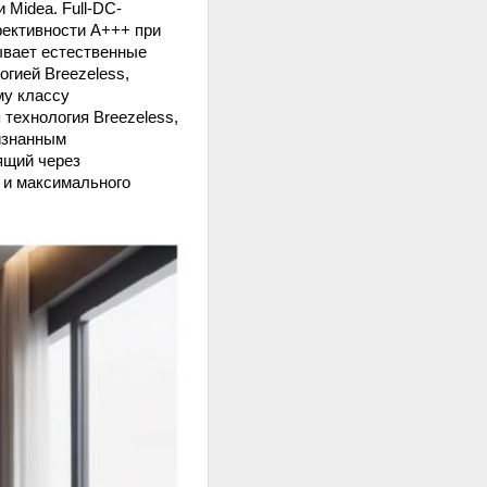
 Midea. Full-DC-
фективности А+++ при
рывает естественные
гией Breezeless,
му классу
технология Breezeless,
изнанным
ящий через
 и максимального