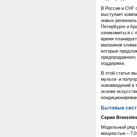
В России и СНГ
выступает компа
новых региональ
Петербурге и Кр
ознакомиться с 
время планируе
магазинов клима
которые предлож
предпродажного
поддержки.
В этой статье м
мульти- и полу
нововведений в 
основе искусств
кондиционирован
Бытовые сист
Серия Breezeles
Модельный ряд м
мощностью – 7,0