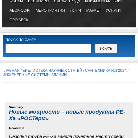
ФОРУМ
ВЕБИНАРЫ
БИРЖА ТРУДА
КНИЖНЫЙ МАГАЗИН
АВОК-СОФТ
МЕРОПРИЯТИЯ
ТК 474
МАРКЕТ
УСЛУГИ
СРО АВОК
ПОИСК ПО САЙТУ
ГЛАВНАЯ
/
БИБЛИОТЕКА НАУЧНЫХ СТАТЕЙ
/
САНТЕХНИКА №3'2024
/
ИНЖЕНЕРНЫЕ СИСТЕМЫ ЗДАНИЙ
...
Summary:
Новые мощности – новые продукты PE-
Xa «РОСТерм»
Описание:
Сегодня труба PE-Xa заняла почетное место среди