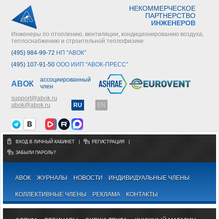
НЕКОММЕРЧЕСКОЕ
ПАРТНЕРСТВО
ИНЖЕНЕРОВ
Инженеры по отоплению, вентиляции, кондиционированию воздуха,
теплоснабжению и строительной теплофизике
(495) 984-99-72
НП "АВОК"
(495) 107-91-50
ООО ИИП "АВОК-ПРЕСС"
ассоциированный
АВОК
член
support@abok.ru
abok@abok.ru
RU
EN
ВХОД В ЛИЧНЫЙ КАБИНЕТ
|
РЕГИСТРАЦИЯ
|
ЗАБЫЛИ ПАРОЛЬ?
АВОК
ЖУРНАЛЫ
НОВОСТИ
ИНДИВИДУАЛЬНЫЕ ЧЛЕНЫ
КОЛЛЕКТИВНЫЕ ЧЛЕНЫ
РЕКЛАМА
КОНТАКТЫ