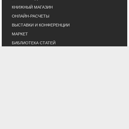
КНИЖНЫЙ МАГАЗИН
ОНЛАЙН-РАСЧЕТЫ
ВЫСТАВКИ И КОНФЕРЕНЦИИ
МАРКЕТ
БИБЛИОТЕКА СТАТЕЙ
КОМИТЕТ АВОК ПО ТЕХНИЧЕСКОМУ
НОРМИРОВАНИЮ
КАТАЛОГ КОМПАНИЙ
НОРМАТИВНЫЕ ДОКУМЕНТЫ
ТЕХНИЧЕСКИЙ КОМИТЕТ 474
КАЛЕНДАРЬ ВЫСТАВОК
ИНДИВИДУАЛЬНЫЕ ЧЛЕНЫ
"АВОК" - Некоммерческое Партнерство "Инженеры по отоплению,
вентиляции, кондиционированию воздуха, теплоснабжению и
строительной теплофизике"
Тел. (495) 107-91-50, 984-99-72, e-mail: abok@abok.ru