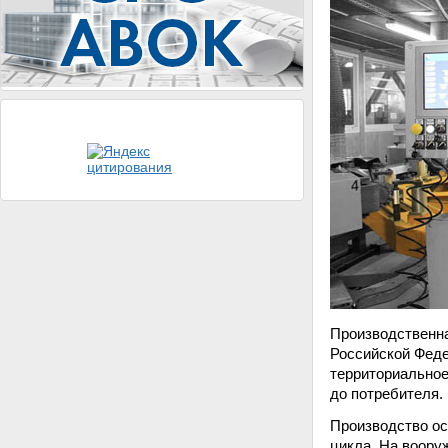
Производственна
Российской Феде
территориальное
до потребителя.
Производство ос
цикла. На воор