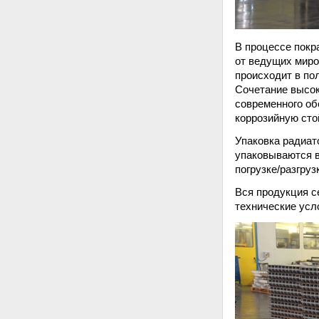
В процессе покр
от ведущих миро
происходит в по
Сочетание высок
современного об
коррозийную сто
Упаковка радиат
упаковываются в
погрузке/разгруз
Вся продукция с
технические усло