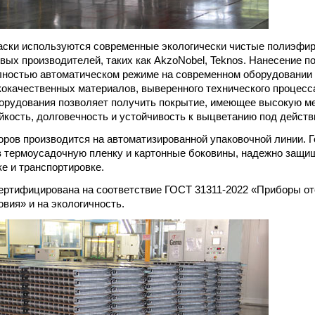
аски используются современные экологически чистые полиэфи
вых производителей, таких как AkzoNobel, Teknos. Нанесение п
лностью автоматическом режиме на современном оборудовании
окачественных материалов, выверенного технического процесса
орудования позволяет получить покрытие, имеющее высокую м
йкость, долговечность и устойчивость к выцветанию под дейст
оров производится на автоматизированной упаковочной линии. 
 термоусадочную пленку и картонные боковины, надежно защи
ке и транспортировке.
ертифицирована на соответствие ГОСТ 31311-2022 «Приборы о
вия» и на экологичность.