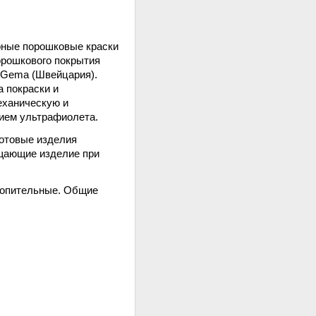
рные порошковые краски
орошкового покрытия
 Gema (Швейцария).
 покраски и
еханическую и
вием ультрафиолета.
Готовые изделия
щающие изделие при
топительные. Общие