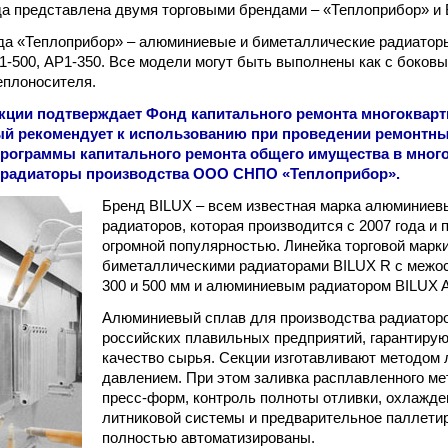
а представлена двумя торговыми брендами – «Теплоприбор» и 
а «Теплоприбор» – алюминиевые и биметаллические радиаторы
Р1-500, АР1-350. Все модели могут быть выполнены как с боковы
еплоносителя.
кции подтверждает Фонд капитального ремонта многоквар
й рекомендует к использованию при проведении ремонтны
рограммы капитального ремонта общего имущества в мног
ы радиаторы производства ООО СНПО «Теплоприбор».
Бренд BILUX – всем известная марка алюминиев
радиаторов, которая производится с 2007 года и 
огромной популярностью. Линейка торговой марк
биметаллическими радиаторами BILUX R с межос
300 и 500 мм и алюминиевым радиатором BILUX 
Алюминиевый сплав для производства радиаторо
российских плавильных предприятий, гарантиру
качество сырья. Секции изготавливают методом 
давлением. При этом заливка расплавленного ме
пресс-форм, контроль полноты отливки, охлажде
литниковой системы и предварительное паллетир
полностью автоматизированы.