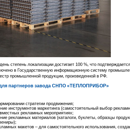
день степень локализации достигает 100 %, что подтверждаетс
лючено в Государственную информационную систему промышлен
еестр промышленной продукции, произведенной в РФ.
для партнеров завода СНПО «ТЕПЛОПРИБОР»
рмировании стратегии продвижения;
ние инструментов маркетинга (самостоятельный выбор рекламн
овместных рекламных мероприятиях;
ние рекламных материалов (каталоги, буклеты, образцы проду
вениры);
ламных макетов – для самостоятельного использования, созд