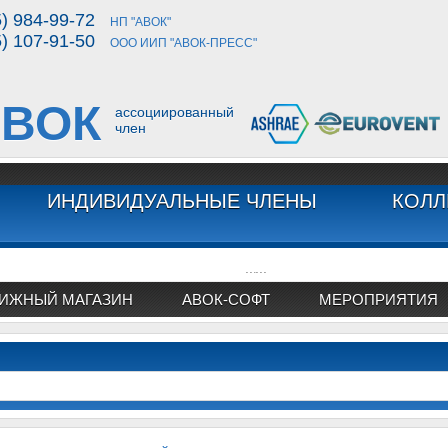
5) 984-99-72
НП "АВОК"
5) 107-91-50
ООО ИИП "АВОК-ПРЕСС"
ВОК
ассоциированный
член
ИНДИВИДУАЛЬНЫЕ ЧЛЕНЫ
КОЛЛ
...
...
ИЖНЫЙ МАГАЗИН
АВОК-СОФТ
МЕРОПРИЯТИЯ