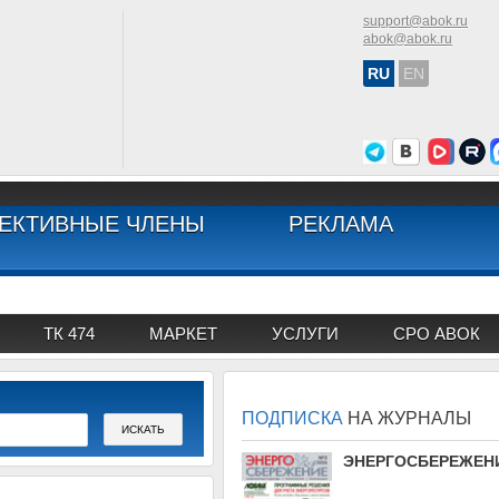
support@abok.ru
abok@abok.ru
RU
EN
ЕКТИВНЫЕ ЧЛЕНЫ
РЕКЛАМА
ТК 474
МАРКЕТ
УСЛУГИ
СРО АВОК
ПОДПИСКА
НА ЖУРНАЛЫ
АВОК
ЭНЕРГОСБЕРЕЖЕН