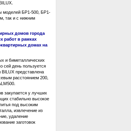
BILUX.
 моделей БР1-500, БР1-
м, так и с нижним
тирных домов города
х работ в рамках
оквартирных домах на
ых и биметаллических
по сей день пользуется
и BILUX представлена
евым расстоянием 200,
ALM500.
в закупается у лучших
ющих стабильно высокое
литья под высоким
талла, извлечение из
ние, удаление
ование заготовок