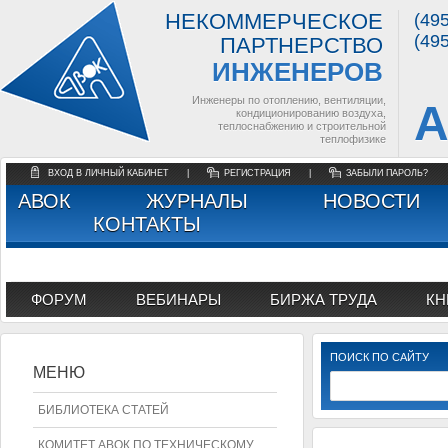
НЕКОММЕРЧЕСКОЕ
(49
(49
ПАРТНЕРСТВО
ИНЖЕНЕРОВ
Инженеры по отоплению, вентиляции,
А
кондиционированию воздуха,
теплоснабжению и строительной
теплофизике
ВХОД В ЛИЧНЫЙ КАБИНЕТ
|
РЕГИСТРАЦИЯ
|
ЗАБЫЛИ ПАРОЛЬ?
АВОК
ЖУРНАЛЫ
НОВОСТИ
КОНТАКТЫ
ФОРУМ
ВЕБИНАРЫ
БИРЖА ТРУДА
КН
ПОИСК ПО САЙТУ
МЕНЮ
БИБЛИОТЕКА СТАТЕЙ
КОМИТЕТ АВОК ПО ТЕХНИЧЕСКОМУ