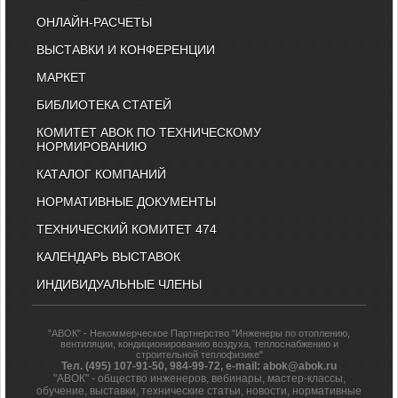
ОНЛАЙН-РАСЧЕТЫ
ВЫСТАВКИ И КОНФЕРЕНЦИИ
МАРКЕТ
БИБЛИОТЕКА СТАТЕЙ
КОМИТЕТ АВОК ПО ТЕХНИЧЕСКОМУ
НОРМИРОВАНИЮ
КАТАЛОГ КОМПАНИЙ
НОРМАТИВНЫЕ ДОКУМЕНТЫ
ТЕХНИЧЕСКИЙ КОМИТЕТ 474
КАЛЕНДАРЬ ВЫСТАВОК
ИНДИВИДУАЛЬНЫЕ ЧЛЕНЫ
"АВОК" - Некоммерческое Партнерство "Инженеры по отоплению,
вентиляции, кондиционированию воздуха, теплоснабжению и
строительной теплофизике"
Тел. (495) 107-91-50, 984-99-72, e-mail: abok@abok.ru
"АВОК" - общество инженеров, вебинары, мастер-классы,
обучение, выставки, технические статьи, новости, нормативные