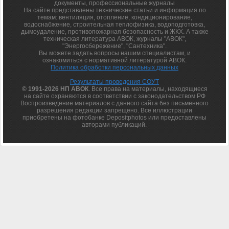
документы, профессиональные журналы
На сайте представлены технические статьи и информация по
темам: вентиляция, отопление, кондиционирование,
водоснабжение, строительная теплофизика, водоподготовка,
дымоудаление, противопожарная безопасность и ЖКХ. А также
техническая литература АВОК, журналы "АВОК",
"Энергосбережение", "Сантехника".
Вы можете задать вопросы нашим специалистам, и
ознакомиться с нормативной литературой АВОК.
Политика обработки персональных данных
Результаты проведения СОУТ
© 1991-2026 НП АВОК
. Все права на материалы, находящиеся
на сайте охраняются в соответствии с законодательством РФ
Воспроизведение материалов с данного сайта без письменного
разрешения редакции запрещено. Все иллюстрации
приобретены на фотобанке Depositphotos или предоставлены
авторами публикаций.