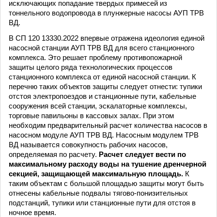
исключающих попадание твердых примесей из
тоннельного водопровода в плунжерные насосы АУП ТРВ
ВД.
В СП 120 13330.2022 впервые отражена идеология единой
насосной станции АУП ТРВ ВД для всего станционного
комплекса. Это решает проблему противопожарной
защиты целого ряда технологических процессов
станционного комплекса от единой насосной станции. К
перечню таких объектов защиты следует отнести: тупики
отстоя электропоездов и станционные пути, кабельные
сооружения всей станции, эскалаторные комплексы,
торговые павильоны в кассовых залах. При этом
необходим предварительный расчет количества насосов в
насосном модуле АУП ТРВ ВД. Насосным модулем ТРВ
ВД называется совокупность рабочих насосов,
определяемая по расчету.
Расчет следует вести по
максимальному расходу воды на тушение дренчерной
секцией, защищающей максимальную площадь.
К
таким объектам с большой площадью защиты могут быть
отнесены кабельные подвалы тягово-понизительных
подстанций, тупики или станционные пути для отстоя в
ночное время.