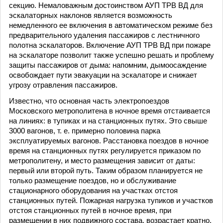
секцию. Немаловажным достоинством АУП ТРВ ВД для
эскалаторных наклонов является возможность
немедленного ее включения в автоматическом режиме без
предварительного удаления пассажиров с лестничного
полотна эскалаторов. Включение АУП ТРВ ВД при пожаре
на эскалаторе позволит также успешно решать и проблему
защиты пассажиров от дыма: напомним, дымоосаждение
освобождает пути эвакуации на эскалаторе и снижает
угрозу отравления пассажиров.
Известно, что основная часть электропоездов
Московского метрополитена в ночное время отстаивается
на линиях: в тупиках и на станционных путях. Это свыше
3000 вагонов, т. е. примерно половина парка
эксплуатируемых вагонов. Расстановка поездов в ночное
время на станционных путях регулируется приказом по
метрополитену, и место размещения зависит от даты:
первый или второй путь. Таким образом планируется не
только размещение поездов, но и обслуживание
стационарного оборудования на участках отстоя
станционных путей. Пожарная нагрузка тупиков и участков
отстоя станционных путей в ночное время, при
размещении в них подвижного состава, возрастает кратно.