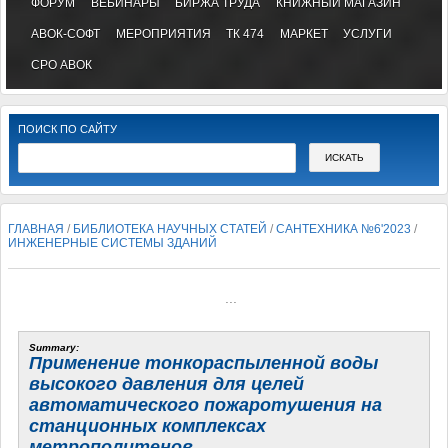
ФОРУМ
ВЕБИНАРЫ
БИРЖА ТРУДА
КНИЖНЫЙ МАГАЗИН
АВОК-СОФТ
МЕРОПРИЯТИЯ
ТК 474
МАРКЕТ
УСЛУГИ
СРО АВОК
ПОИСК ПО САЙТУ
ГЛАВНАЯ
/
БИБЛИОТЕКА НАУЧНЫХ СТАТЕЙ
/
САНТЕХНИКА №6'2023
/
ИНЖЕНЕРНЫЕ СИСТЕМЫ ЗДАНИЙ
...
Summary:
Применение тонкораспыленной воды
высокого давления для целей
автоматического пожаротушения на
станционных комплексах
метрополитенов