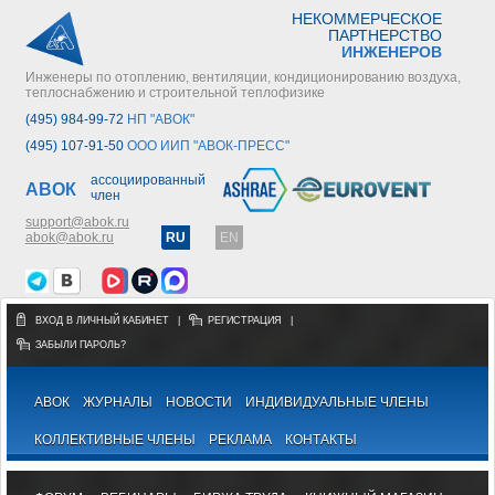
НЕКОММЕРЧЕСКОЕ
ПАРТНЕРСТВО
ИНЖЕНЕРОВ
Инженеры по отоплению, вентиляции, кондиционированию воздуха,
теплоснабжению и строительной теплофизике
(495) 984-99-72
НП "АВОК"
(495) 107-91-50
ООО ИИП "АВОК-ПРЕСС"
ассоциированный
АВОК
член
support@abok.ru
abok@abok.ru
RU
EN
ВХОД В ЛИЧНЫЙ КАБИНЕТ
|
РЕГИСТРАЦИЯ
|
ЗАБЫЛИ ПАРОЛЬ?
АВОК
ЖУРНАЛЫ
НОВОСТИ
ИНДИВИДУАЛЬНЫЕ ЧЛЕНЫ
КОЛЛЕКТИВНЫЕ ЧЛЕНЫ
РЕКЛАМА
КОНТАКТЫ