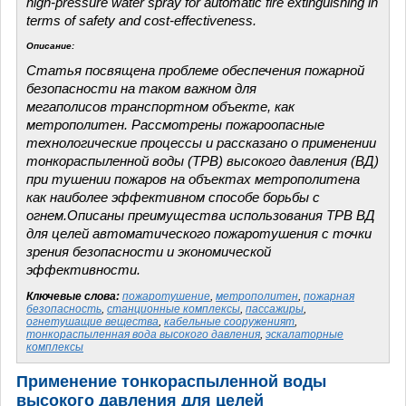
high-pressure water spray for automatic fire extinguishing in
terms of safety and cost-effectiveness.
Описание:
Статья посвящена проблеме обеспечения пожарной
безопасности на таком важном для
мегаполисов транспортном объекте, как
метрополитен. Рассмотрены пожароопасные
технологические процессы и рассказано о применении
тонкораспыленной воды (ТРВ) высокого давления (ВД)
при тушении пожаров на объектах метрополитена
как наиболее эффективном способе борьбы с
огнем.Описаны преимущества использования ТРВ ВД
для целей автоматического пожаротушения с точки
зрения безопасности и экономической
эффективности.
Ключевые слова:
пожаротушение
,
метрополитен
,
пожарная
безопасность
,
станционные комплексы
,
пассажиры
,
огнетушащие вещества
,
кабельные сооруженият
,
тонкораспыленная вода высокого давления
,
эскалаторные
комплексы
Применение тонкораспыленной воды
высокого давления для целей