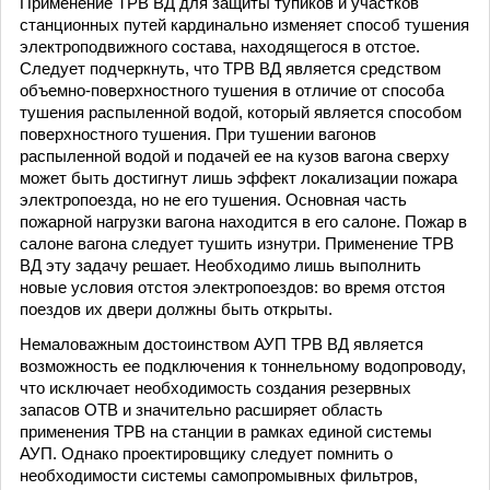
Применение ТРВ ВД для защиты тупиков и участков
станционных путей кардинально изменяет способ тушения
электроподвижного состава, находящегося в отстое.
Следует подчеркнуть, что ТРВ ВД является средством
объемно-поверхностного тушения в отличие от способа
тушения распыленной водой, который является способом
поверхностного тушения. При тушении вагонов
распыленной водой и подачей ее на кузов вагона сверху
может быть достигнут лишь эффект локализации пожара
электропоезда, но не его тушения. Основная часть
пожарной нагрузки вагона находится в его салоне. Пожар в
салоне вагона следует тушить изнутри. Применение ТРВ
ВД эту задачу решает. Необходимо лишь выполнить
новые условия отстоя электропоездов: во время отстоя
поездов их двери должны быть открыты.
Немаловажным достоинством АУП ТРВ ВД является
возможность ее подключения к тоннельному водопроводу,
что исключает необходимость создания резервных
запасов ОТВ и значительно расширяет область
применения ТРВ на станции в рамках единой системы
АУП. Однако проектировщику следует помнить о
необходимости системы самопромывных фильтров,