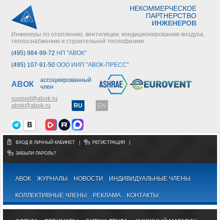
НЕКОММЕРЧЕСКОЕ
ПАРТНЕРСТВО
ИНЖЕНЕРОВ
Инженеры по отоплению, вентиляции, кондиционированию воздуха,
теплоснабжению и строительной теплофизике
(495) 984-99-72
НП "АВОК"
(495) 107-91-50
ООО ИИП "АВОК-ПРЕСС"
ассоциированный
АВОК
член
support@abok.ru
abok@abok.ru
RU
EN
ВХОД В ЛИЧНЫЙ КАБИНЕТ
|
РЕГИСТРАЦИЯ
|
ЗАБЫЛИ ПАРОЛЬ?
АВОК
ЖУРНАЛЫ
НОВОСТИ
ИНДИВИДУАЛЬНЫЕ ЧЛЕНЫ
КОЛЛЕКТИВНЫЕ ЧЛЕНЫ
РЕКЛАМА
КОНТАКТЫ