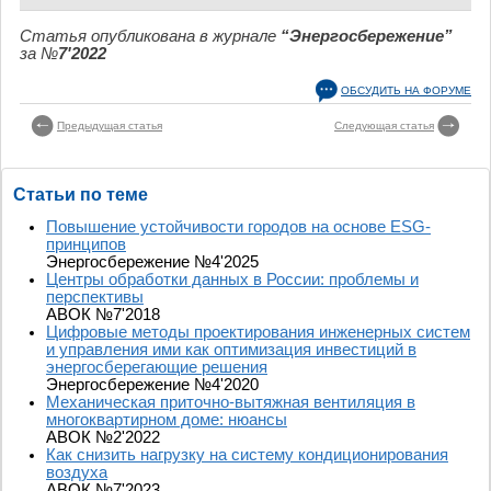
Статья опубликована в журнале
“Энергосбережение”
за №
7'2022
ОБСУДИТЬ НА ФОРУМЕ
Предыдущая статья
Следующая статья
Статьи по теме
Повышение устойчивости городов на основе ESG-
принципов
Энергосбережение №4'2025
Центры обработки данных в России: проблемы и
перспективы
АВОК №7'2018
Цифровые методы проектирования инженерных систем
и управления ими как оптимизация инвестиций в
энергосберегающие решения
Энергосбережение №4'2020
Механическая приточно-вытяжная вентиляция в
многоквартирном доме: нюансы
АВОК №2'2022
Как снизить нагрузку на систему кондиционирования
воздуха
АВОК №7'2023