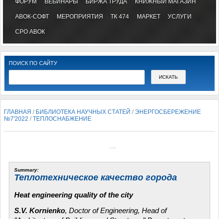
ФОРУМ
ВЕБИНАРЫ
БИРЖА ТРУДА
КНИЖНЫЙ МАГАЗИН
АВОК-СОФТ
МЕРОПРИЯТИЯ
ТК 474
МАРКЕТ
УСЛУГИ
СРО АВОК
ПОИСК ПО САЙТУ
ГЛАВНАЯ
/
БИБЛИОТЕКА НАУЧНЫХ СТАТЕЙ
/
ЭНЕРГОСБЕРЕЖЕНИЕ
№7'2022
/
ТЕПЛОСНАБЖЕНИЕ
...
Summary:
Теплотехническое качество города
Heat engineering quality of the city
S.V. Kornienko
, Doctor of Engineering, Head of